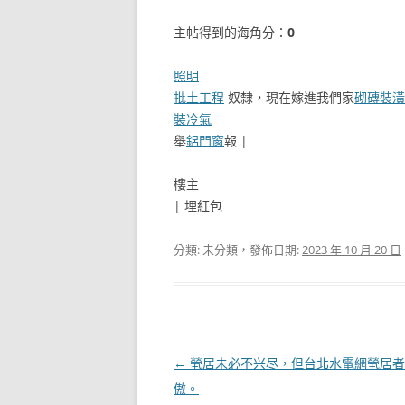
主帖得到的海角分：
0
照明
批土工程
奴隸，現在嫁進我們家
砌磚裝潢
裝冷氣
舉
鋁門窗
報 |
樓主
|
埋紅包
分類: 未分類，發佈日期:
2023 年 10 月 20 日
文
←
煢居未必不兴尽，但台北水電網煢居者
章
傲。