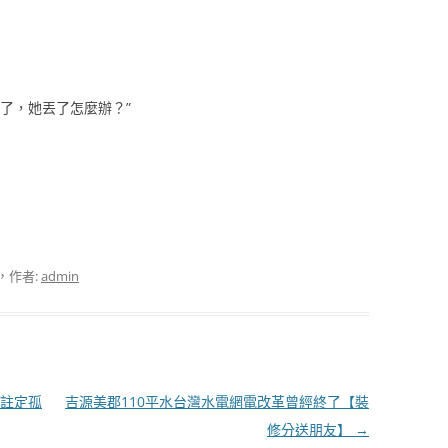
了，她丟了怎麼辦？”
，作者:
admin
註定孤
吉源美郡110平水台灣水電網電改革曾經終了【裝
修分送朋友】
→