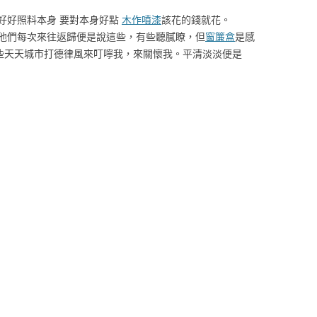
好照料本身 要對本身好點
木作噴漆
該花的錢就花。
他們每次來往返歸便是說這些，有些聽膩瞭，但
窗簾盒
是感
些天天城市打德律風來叮嚀我，來關懷我。平清淡淡便是