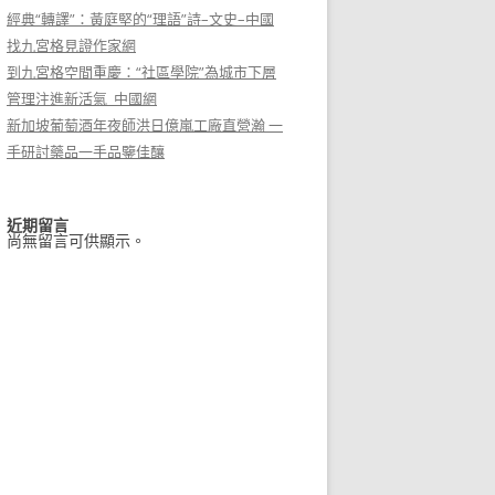
經典“轉譯”：黃庭堅的“理語”詩–文史–中國
找九宮格見證作家網
到九宮格空間重慶：“社區學院”為城市下層
管理注進新活氣_中國網
新加坡葡萄酒年夜師洪日億嵐工廠直營瀚 一
手研討藥品一手品鑒佳釀
近期留言
尚無留言可供顯示。