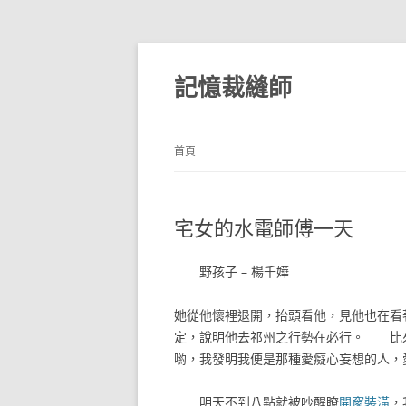
跳
至
主
記憶裁縫師
要
內
容
首頁
宅女的水電師傅一天
野孩子 – 楊千嬅
她從他懷裡退開，抬頭看他，見他也在看
定，說明他去祁州之行勢在必行。 比
喲，我發明我便是那種愛癡心妄想的人，
明天不到八點就被吵醒瞭
開窗裝潢
，