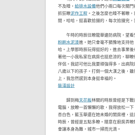
不及睡，
給排水設備
他們小兩口每次關門
抓狂瞭
泥作工程
。之後怎麼也睡不著瞭，
間，哈哈，挺喜歡拾掇的，每次拾掇完，
午時的時辰往瞭龍華邊防病院，望看受
粉刷水泥漆
進。她只會毫不猶豫地支持他
哈。上學那時辰玩得挺好的，進去事業後
著他一小我私家在病房也挺悲涼的，聊瞭
伴侶。我認可他比我要頑強得多，出病院
八歲以下的孩子。打倒一個大漢之後，雖
上，我忽然感到本身挺幸福的。
裝潢設計
歸到梅
天花板
林關的時辰曾經是下戰
電腦，放瞭一首懶懶的歌，我得放松一下
杏白色，藍玉華還在她未婚的閨房裡，這
時辰，曾經是五點多瞭。隨意在廚房弄瞭
會讓本身為難，城市一掃而光滴。