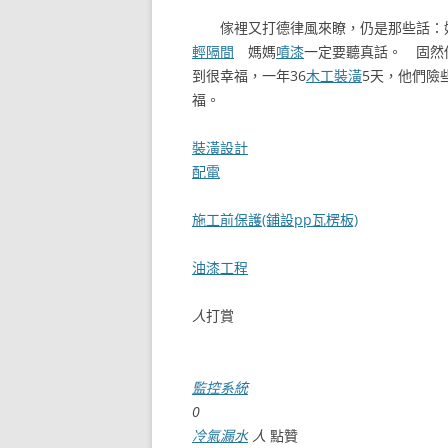
傢裡又打德律風來瞭，仍是那些話：好
輕隔間
媽媽
噴漆
一定要聽真話。 固然
到很幸福，一年36
木工裝潢
5天，他們險
福。
裝潢設計
配電
施工前保護(鋪設pp瓦楞板)
油漆工程
人
打賞
監控系統
0
冷氣漏水
人
點贊