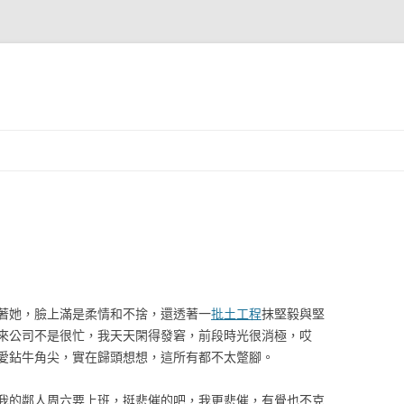
著她，臉上滿是柔情和不捨，還透著一
批土工程
抹堅毅與堅
來公司不是很忙，我天天閑得發窘，前段時光很消極，哎
愛鉆牛角尖，實在歸頭想想，這所有都不太蹩腳。
我的鄰人周六要上班，挺悲催的吧，我更悲催，有覺也不克