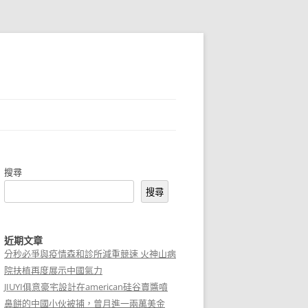
搜尋
搜尋
近期文章
分秒必爭與疫情森和診所減重競速 火神山病
院扶植再度展示中國氣力
JIUYI俱意豪宅設計在american硅谷賣醬噴
鼻餅的中國小伙被捕，曾月進一兩萬美金