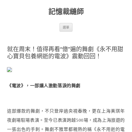
跳
至
記憶裁縫師
主
要
內
容
選單
就在周末！值得再看“億”遍的舞劇《永不用甜
心寶貝包養網逝的電波》震動回回！
《電波》，一部讓人激動落淚的舞劇
這部爆款的舞劇，不只登岸過央視春晚，更在上海美琪年
夜劇場駐場表演。至今已表演跨越
500場，成為上海旅遊的
一張出色的手刺。舞劇不雅眾都親熱的稱《永不用逝的電