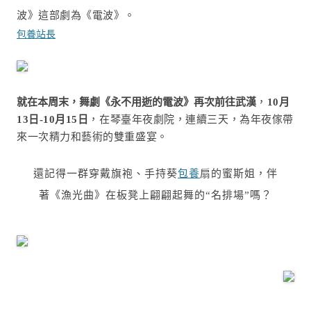
波》這部劇為《電波》。
包養站長
就在本周末，舞劇《永不用逝的電波》再次前往武漢
，
10
月
13
日
-10
月
15日
，在琴臺年夜劇院，連續三天，為年夜傢帶
來一次精力和藝術的雙重盛宴。
還記得一群穿戴旗袍、手持葵
包養
扇的蜜斯姐，伴
著《漁光曲》在板凳上翩翩起舞的“名排場”嗎？