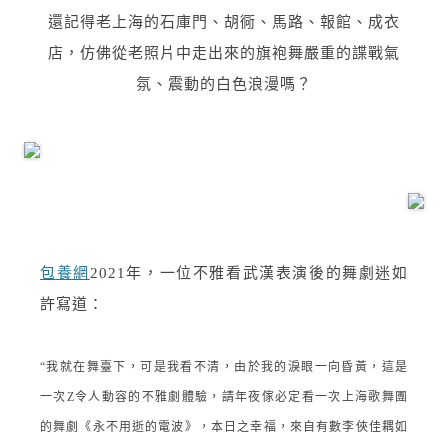
還記得老上海的石庫門、胡衕、馬路、報館、成衣
店，仿佛從老照片中走出來的旗袍舞嚴重的諜戰氣
氛、震動的白色浪漫嗎？
包養網
2021年，一位不雅看武漢表演後的舞劇迷如
許寫道：
“我就在舞臺下，可是我看不清，由於我的淚眼一向昏黃，這是
一次Z令人動容的不雅劇體驗，請年夜傢必定看一次上海歌舞團
的舞劇《永不用逝的電波》，本日之幸福，來自有數李俠佳耦如