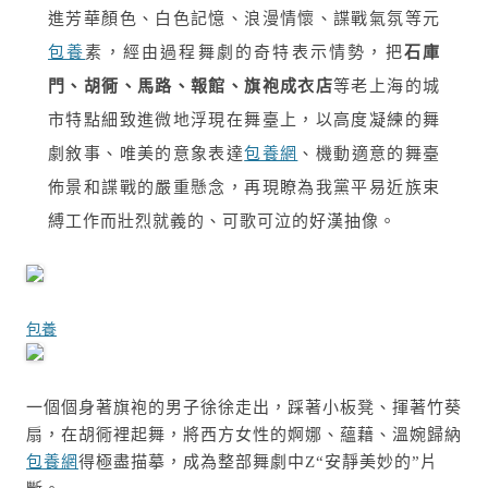
進芳華顏色、白色記憶、浪漫情懷、諜戰氣氛等元
包養
素，經由過程舞劇的奇特表示情勢，把
石庫
門、胡衕、馬路、報館、旗袍成衣店
等老上海的城
市特點細致進微地浮現在舞臺上，以高度凝練的舞
劇敘事、唯美的意象表達
包養網
、機動適意的舞臺
佈景和諜戰的嚴重懸念，再現瞭為我黨平易近族束
縛工作而壯烈就義的、可歌可泣的好漢抽像。
包養
一個個身著旗袍的男子徐徐走出，踩著小板凳、揮著竹葵
扇，在胡衕裡起舞，將西方女性的婀娜、蘊藉、溫婉歸納
包養網
得極盡描摹，成為整部舞劇中Z“安靜美妙的”片