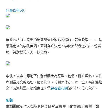
包養價格ptt
無聲的槍口，嚴重的追逐
閃電扯破心的傷口，吞聲飲淚……
一路
患難走來的李俠佳耦，面對存亡決定。
李俠安然發送Z後一份諜
報，笑對就義。
天，快亮瞭。
李俠，以李白等地下任務者義士為原型，
他們，隱姓埋名，以性
命測量光亮的過程。
他們信任，
茍利國傢存亡以，豈因禍福避趨
之？
長河無聲，滾滾東往，
電
包養甜心網
波不停，信心永存。
包養
主創團隊
制作人/藝術監制：陳飛華
編 劇：羅懷臻
總 編 導：韓