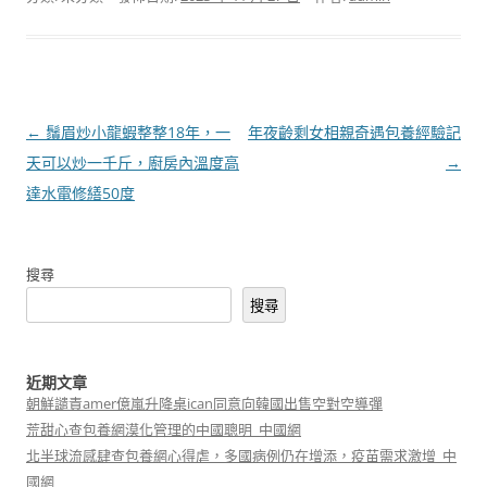
文
←
鬚眉炒小龍蝦整整18年，一
年夜齡剩女相親奇遇包養經驗記
章
天可以炒一千斤，廚房內溫度高
→
導
達水電修繕50度
覽
搜尋
搜尋
近期文章
朝鮮譴責amer億嵐升降桌ican同意向韓國出售空對空導彈
荒甜心查包養網漠化管理的中國聰明_中國網
北半球流感肆查包養網心得虐，多國病例仍在增添，疫苗需求激增_中
國網