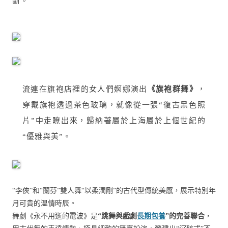
斷。
流連在旗袍店裡的女人們婀娜演出
《旗袍群舞》
，
穿戴旗袍透過茶色玻璃，就像從一張“復古黑色照
片”中走瞭出來，歸納著屬於上海屬於上個世紀的
“優雅與美”。
“李俠”和“蘭芬”雙人舞“以柔潤剛”的古代型傳統美感，展示特別年
月可貴的溫情時辰。
舞劇《永不用逝的電波》是
“跳舞與戲劇
長期包養
”的完善聯合
，