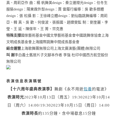
真、周莉亞
作 曲：楊 帆
舞美design：秦立運
燈光design：任冬生
服裝design：陽東霖
外型design：賈 雷
履行編導：吳 歡
多媒體
design：張 松
攝 影：王徐峰
立體design：劉仙臨
跳舞編導：周莉
亞、韓 真、吳 歡、何俊波、張振國、趙婕雯
監 制：劉奎麗、李
瑩、王 延、陳傢年、王 菁、宗克惠
特殊支撐
國傢藝術基金
中國文學藝術基金會
中國跳舞傢協會
上海
文明成長基金會
上海國際跳舞中間成長基金會
結合運營
上海歌舞團無限公司
上海文廣演藝(團體)無限公司
叫 謝
李白義士舊居
片子文腳本作者 李強 杜印
中國西方航空股份
無限公司
表演稱號
表演信息
【十六周年盛典表演季】
舞劇《永不用逝
包養
的電波》
表演時光
2023年10月13日（周五）19:30
2023年10月14
日（周六）14:00/19:30
2023年10月15日（周日）14:00
表演時長
約135分鐘，含中場歇息15分鐘