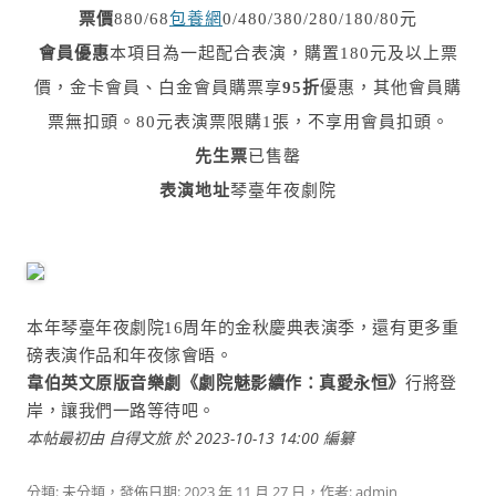
票價
880/68
包養網
0/480/380/280/180/80元
會員優惠
本項目為一起配合表演，購置180元及以上票
價，
金卡會員、白金會員購票享
95折
優惠，
其他會員購
票無扣頭。
80元表演票限購1張，不享用會員扣頭。
先生票
已售罄
表演地址
琴臺年夜劇院
本年琴臺年夜劇院16周年的金秋慶典表演季，還有更多重
磅表演作品和年夜傢會晤。
韋伯英文原版音樂劇《劇院魅影續作：真愛永恒》
行將登
岸，讓我們一路等待吧。
本帖最初由 自得文旅 於 2023-10-13 14:00 編纂
分類: 未分類，發佈日期:
2023 年 11 月 27 日
，作者:
admin