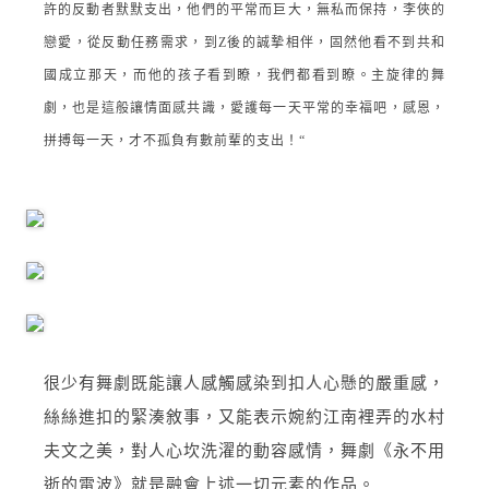
許的反動者默默支出，他們的平常而巨大，無私而保持，李俠的
戀愛，從反動任務需求，到Z後的誠摯相伴，固然他看不到共和
國成立那天，而他的孩子看到瞭，我們都看到瞭。主旋律的舞
劇，也是這般讓情面感共識，愛護每一天平常的幸福吧，感恩，
拼搏每一天，才不孤負有數前輩的支出！“
很少有舞劇既能讓人感觸感染到扣人心懸的嚴重感，
絲絲進扣的緊湊敘事，又能表示婉約江南裡弄的水村
夫文之美，對人心坎洗濯的動容感情，舞劇《永不用
逝的電波》就是融會上述一切元素的作品。