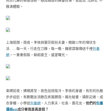
用古代舞的表達情勢、極具細致的舞臺扮演，營建出“沉醉式”不
雅演體驗。
上海陌頭，雨夜。
李俠與蘭芬假扮夫妻，
開啟12年的埋伏生
活……
每一天，行走在刀鋒，
每一晚，機密諜報傳送千裡
包養
網
。
一重重假裝，躲起疲乏，遠望曙光。
束縛前夜，拂曉將至，夜色加倍陰冷。
李俠的身邊，有形的仇敵
步步迫近，
有數戰友消散在疾風驟雨。
報社秘書、攝影記者、成
衣掌櫃、小學徒
包養網
、
人力車夫、社長、賣花女，
他們的
包養
價格ptt
成分畢竟是真是假？