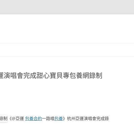
亞運演唱會完成甜心寶貝專包養網錄制
《@亞運
包養合約
一路唱
包養
》杭州亞運演唱會完成錄