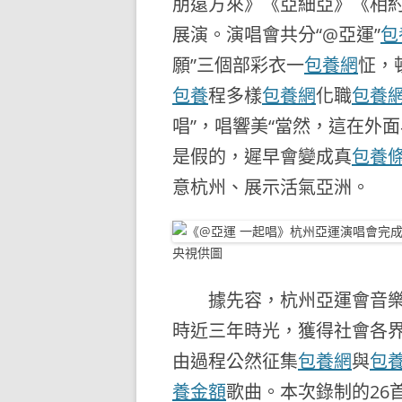
朋遠方來》《亞細亞》《相
展演。演唱會共分“@亞運”
包
願”三個部彩衣一
包養網
怔，
包養
程多樣
包養網
化職
包養
唱”，唱響美“當然，這在外
是假的，遲早會變成真
包養
意杭州、展示活氣亞洲。
央視供圖
據先容，杭州亞運會音樂作品
時近三年時光，獲得社會各
由過程公然征集
包養網
與
包
養金額
歌曲。本次錄制的26