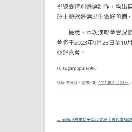
視總臺特別遴選制作，均出
運主題歌遴選出生做好預備
據悉，本次演唱會實況節
會將于2023年9月23日至10月
亞運嘉會。
TC:sugarpopular900
分類: 未分類，發佈日期:
2025 年 8 月 24 日
文
←
河南小村重拾千年汝瓷身手專包養經驗
章