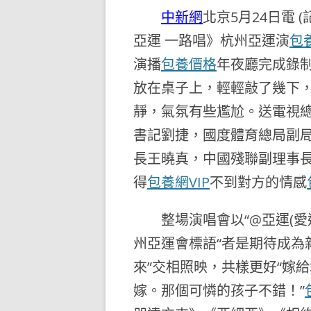
中新網
北京5月24日電 (
亞運 一路唱》杭州亞運演
包
演播
包養價格
年夜廳完成錄
放在桌子上，輕輕敲了幾下
靜，氣氛有些尷尬。送電視
書記劉捷，國度體育總局副
長王曉真，中國殘聯副理事
得
包養網VIP
不到對方的情感
整場演唱會以“@亞運(愛
州亞運會標語“者是期待成為
來”交相照映，共樣更好“嫁
嫁。那個可憐的孩子不錯！”