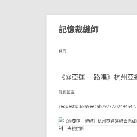
跳
至
主
記憶裁縫師
要
內
容
首頁
《@亞運 一路唱》杭州
發佈留言
requestId:68a9eecab79777.02494542.
制 央視供圖