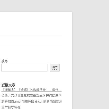
搜尋
搜尋
近期文章
【潘英杰】《論語》的教導啟發——當代一
線找九宮格共享基礎國學教學該若何開展？
朝鮮譴責amer億嵐升降桌ican同意向韓國出
售空對空導彈