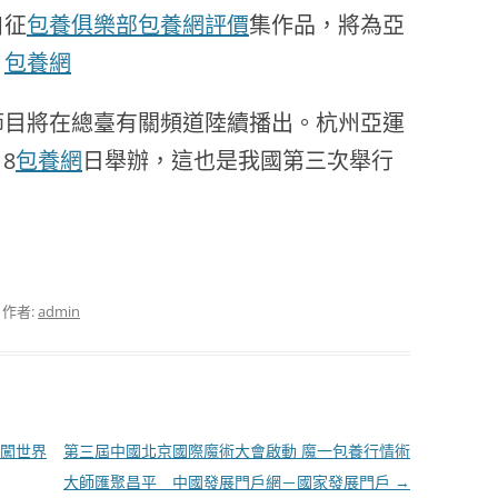
自征
包養俱樂部
包養網評價
集作品，將為亞
。
包養網
目將在總臺有關頻道陸續播出。杭州亞運
8
包養網
日舉辦，這也是我國第三次舉行
，作者:
admin
闖世界
第三屆中國北京國際魔術大會啟動 魔一包養行情術
大師匯聚昌平 _ 中國發展門戶網－國家發展門戶
→