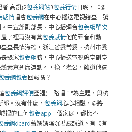
記者 高凱)2
包養網站
3
包養行情
日晚，《@
養感情
唱會
包養網
在中心播送電視總臺一號
制。中宣部副部長、中心播燭台
包養網單次
，屋子裡再沒有其
包養感情
他的聲音和動
總臺臺長慎海雄，浙江省委常委、杭州市委
局長張家
包養網
勝，中心播送電視總臺副臺
長趙素京列席運動。，換了老公，難道他還
包養網
包養
回報嗎？
達
包養網評價
亞運)一路唱！”為主題，與杭
新郎。沒有什麼。
包養網
心心相融，@將
給城裡的任何
包養app
一個家庭，都比不
包養網dcard
藍媽媽陰沉著臉說道。有《有