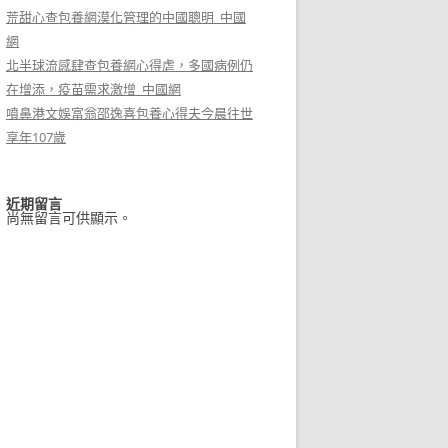
荒甜心查包養網漠化管理的中國聰明_中國
網
北半球流感肆查包養網心得虐，多國病例仍
在增添，疫苗需求激增_中國網
噴鼻港文娛富翁邵逸喜包養心得夫今晨往世
享年107歲
近期留言
尚無留言可供顯示。