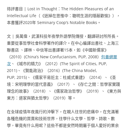
待評書目 | Lost in Thought：The Hidden Pleasures of an
Intellectual Life（《迷掉在思惟中：聰明生涯的隱蔽歡愉》），
本書獲評2020年 Seminary Coop’s Notable Books。
文 | 吳萬偉，武漢科技年夜學外語學院傳授，翻譯研討所所長。
重要從事哲學社會科學著作的譯介。在中心編譯出書社、上海三
聯書店 、譯林、中信等出書譯著15本，如《中國新儒家》
（2010）(China’s New Confucianism, PUP, 2008）
包養網單
次
、《城市的精力》（2012）(The Spirit of Cities, PUP,
2011)、《賢能政治》（2016）(The China Model,
PUP, 2015)、《儒家平易近主：杜威式重建》（2014）、《圣
境：宋明理學的當代意義》（2017）、《存亡之間：哲學家實踐
理念的故事》（2018）、《儒家政治哲學》（2019）、《東方與
東方：道家與猶太哲學》（2019）等。
在全球疫情年夜風行的沖擊下，在親人往世的悲痛中，在充滿著
各種危機的買賣和技術世界，往學什么文學、哲學、詩歌、數
學，畢竟有什么用呢？這些不都是安然時期屬于個人愛好的業余