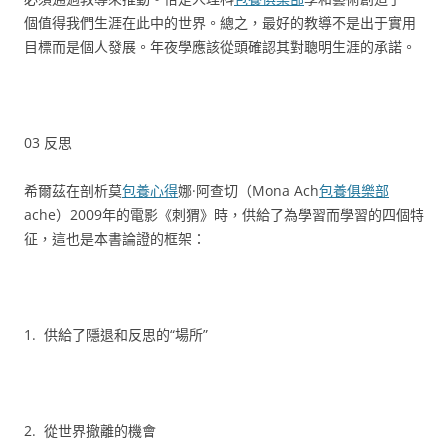
個值得我們生涯在此中的世界。總之，最好的教導不是出于實用
目標而是個人發展。年夜學應該從頭確認其對聰明生涯的承諾。
03 反思
希爾茲在剖析莫
包養心得
娜·阿查切（Mona Ach
包養俱樂部
ache）2009年的電影《刺猬》時，供給了為學習而學習的四個特
征，這也是本書論證的框架：
1. 供給了隱退和反思的“場所”
2. 從世界撤離的機會