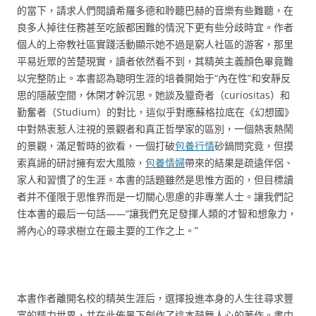
的當下，請求人們閱讀希羅多德和聆聽巴赫的音樂有些難聽，在
良多人掉往任務甚至吃飯都困難的情況下更有些分歧時宜。作者
個人的上帝教社區實踐活動顯示她不過是窮人社區的游客，那里
平易近眾的苦楚現實，讀者依然看不到，其精英主義顏色畢竟難
以完整防止。本書認為聰明生涯的培養開始于“內在性”和安靜反
思的隱蔽空間，休閑才幹沉思。她談及獵奇者（curiositas）和
勤奮者（Studium）的對比，這似乎對應蘇格拉底在《幻想國》
中對熱衷惹人注視的景觀者和真正哲學家的區別，一個熱衷熱鬧
的景觀，滿足暫時的欲看，一個打破
包養行情
砂鍋問究竟，但摸
索真諦的研討擁有宏大風險，
包養情婦
帶來的結果是疏遠伴侶、
家人和習慣了的生涯。本書的話題雖然是思惟方面的，但目標讀
者并不僅限于思惟界而是一切關心思慮的非專業人士。讓我們記
住本書的最后一句話——“讓我們充足發揮人類的才智和想象力，
將內心的尋求樹立在最主要的工作之上。”
本書作者離開名校的精英生涯后，選擇投進本身的人生往尋求豐
富的精力世界，并在此佈景下創作了這本鼓舞人心的著作。書中