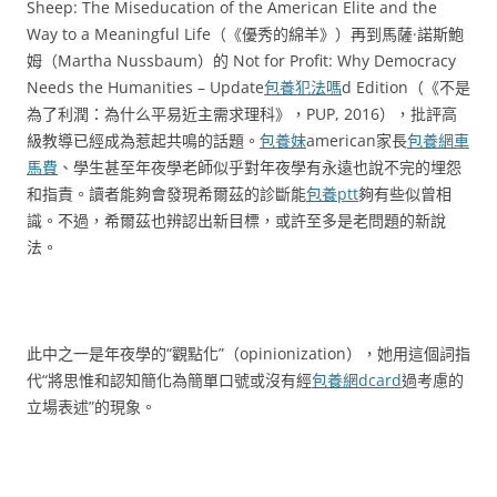
Sheep: The Miseducation of the American Elite and the
Way to a Meaningful Life（《優秀的綿羊》）再到馬薩·諾斯鮑
姆（Martha Nussbaum）的 Not for Profit: Why Democracy
Needs the Humanities – Update
包養犯法嗎
d Edition（《不是
為了利潤：為什么平易近主需求理科》，PUP, 2016），批評高
級教導已經成為惹起共鳴的話題。
包養妹
american家長
包養網車
馬費
、學生甚至年夜學老師似乎對年夜學有永遠也說不完的埋怨
和指責。讀者能夠會發現希爾茲的診斷能
包養ptt
夠有些似曾相
識。不過，希爾茲也辨認出新目標，或許至多是老問題的新說
法。
此中之一是年夜學的“觀點化”（opinionization），她用這個詞指
代“將思惟和認知簡化為簡單口號或沒有經
包養網dcard
過考慮的
立場表述”的現象。