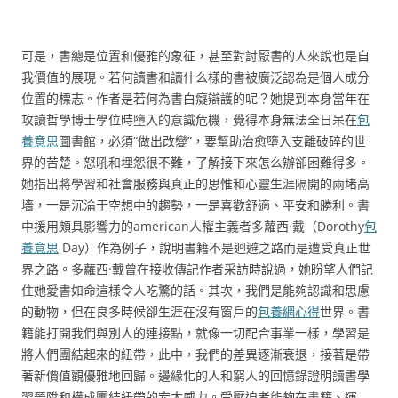
可是，書總是位置和優雅的象征，甚至對討厭書的人來說也是自
我價值的展現。若何讀書和讀什么樣的書被廣泛認為是個人成分
位置的標志。作者是若何為書白癡辯護的呢？她提到本身當年在
攻讀哲學博士學位時墮入的意識危機，覺得本身無法全日呆在
包
養意思
圖書館，必須“做出改變”，要幫助治愈墮入支離破碎的世
界的苦楚。怒吼和埋怨很不難，了解接下來怎么辦卻困難得多。
她指出將學習和社會服務與真正的思惟和心靈生涯隔開的兩堵高
墻，一是沉淪于空想中的趨勢，一是喜歡舒適、平安和勝利。書
中援用頗具影響力的american人權主義者多蘿西·戴（Dorothy
包
養意思
Day）作為例子，說明書籍不是迴避之路而是遭受真正世
界之路。多蘿西·戴曾在接收傳記作者采訪時說過，她盼望人們記
住她愛書如命這樣令人吃驚的話。其次，我們是能夠認識和思慮
的動物，但在良多時候卻生涯在沒有窗戶的
包養網心得
世界。書
籍能打開我們與別人的連接點，就像一切配合事業一樣，學習是
將人們團結起來的紐帶，此中，我們的差異逐漸衰退，接著是帶
著新價值觀優雅地回歸。邊緣化的人和窮人的回憶錄證明讀書學
習晉陞和構成團結紐帶的宏大威力。受壓迫者能夠在書籍、運