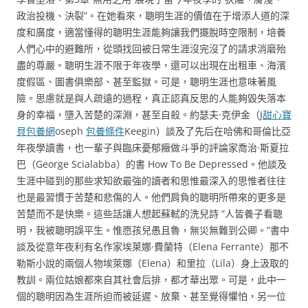
政治投機、決裂”。在她看來，聰明生涯的價值在于增添人道的深
度和廣度，適當懂得的聰明生涯能夠讓我們擺脫時空限制，培養
人們心中的避難所，從頭找回被日常生涯沒完沒了的請求消磨殆
盡的尊嚴。聰明生涯不限于年夜學，還可以出現在出租車、海濱
度假區、圖書俱樂部、甚至監獄。可是，聰明生涯也意味著風
險。思慮就是與人疏遠的過程，真正認真反思的人能夠毀失落本
身的幸福，墮入苦楚的深淵，甚至自殺。約瑟夫·克伊金（J
甜心寶
貝包養網
oseph
包養條件
Keegin）談及了先后在哈佛和哥倫比亞
年夜學讀書，也一輩子與臨床憂郁癥做斗爭的評論家喬治·斯夏拉
巴（George Scialabba）的書 How To Be Depressed。他談及
生涯中碰到的那些求知欲最強的讀者和思惟最深入的思惟者往往
也是最習慣于苦楚和悲傷的人。他們肩負的聰明所帶來的更多是
苦楚而不是快樂。這些話讓人想起蘇軾的洗兒詩 “人皆養子看聰
明，我被聰明誤平生。惟愿孩兒愚且魯，無災無難到公卿。”書中
談及從意年夜利有名作家埃萊娜·費蘭特（Elena Ferrante）那不
勒斯小說的兩個人物埃萊娜（Elena）和里拉（Lila）身上汲取的
教訓。兩位姑娘都來自其社會后排，都才華出眾。可是，此中一
個的聰明因為生涯所迫而被延遲、放棄、甚至覺得懼怕，另一位