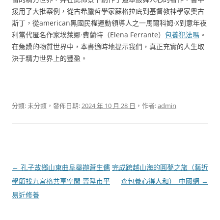
援用了大批案例，從古希臘哲學家蘇格拉底到基督教神學家奧古
斯丁，從american黑國民權運動領導人之一馬爾科姆·X到意年夜
利當代匿名作家埃萊娜·費蘭特（Elena Ferrante）
包養犯法嗎
。
在急躁的物質世界中，本書適時地提示我們，真正充實的人生取
決于精力世界上的豐盈。
分類: 未分類，發佈日期:
2024 年 10 月 28 日
，作者:
admin
文
←
孔子故鄉山東曲阜舉辦蒼生儒
完成跨越山海的圓夢之旅（藝近
章
學節找九宮格共享空間 晉陞市平
查包養心得人和）_中國網
→
導
易近修養
覽