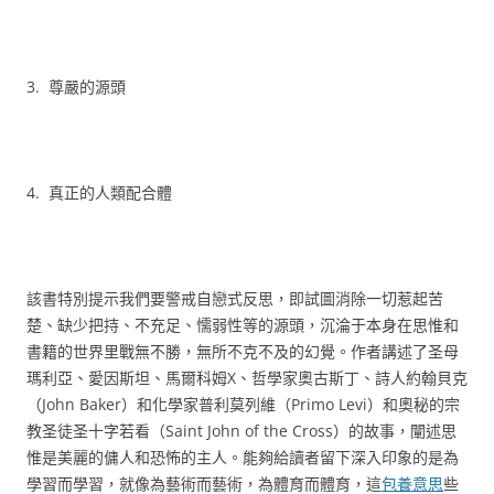
3. 尊嚴的源頭
4. 真正的人類配合體
該書特別提示我們要警戒自戀式反思，即試圖消除一切惹起苦
楚、缺少把持、不充足、懦弱性等的源頭，沉淪于本身在思惟和
書籍的世界里戰無不勝，無所不克不及的幻覺。作者講述了圣母
瑪利亞、愛因斯坦、馬爾科姆X、哲學家奧古斯丁、詩人約翰貝克
（John Baker）和化學家普利莫列維（Primo Levi）和奧秘的宗
教圣徒圣十字若看（Saint John of the Cross）的故事，闡述思
惟是美麗的傭人和恐怖的主人。能夠給讀者留下深入印象的是為
學習而學習，就像為藝術而藝術，為體育而體育，這
包養意思
些