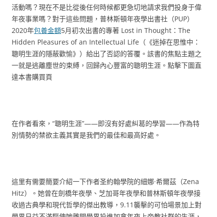
活動嗎？現在不是比從後任何時候都更急切地請求我們投身于偉
年夜事業嗎？對于這些問題，普林斯頓年夜學出書社（PUP）
2020年
包養金額
5月初次出書的專著 Lost in Thought：The
Hidden Pleasures of an Intellectual Life（《迷掉在思惟中：
聰明生涯的隱蔽歡愉》）給出了否認的答覆。該書的焦點主題之
一就是逃離塵世的束縛，回歸內心豐富的聰明生涯。點擊下圖直
達本書購買頁
在作者看來，“聰明生涯”——即沒有好處糾葛的學習——作為特
別情勢的禁欲主義其實是我們的最佳和最高好處。
這里有需要簡要介紹一下作者圣約翰學院的細娜·希爾茲（Zena
Hitz）。她曾在劍橋年夜學、芝加哥年夜學和普林斯頓年夜學接
收過古典學和現代哲學的傑出教導，9.11襲擊的可怕場景加上對
學界日益不滿驅使她離開學界投進加拿年夜上帝教社群的生涯，