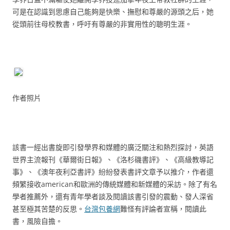
可是在認識到思慮自己能夠是快樂、撫慰和尊嚴的源頭之后，她
從頭前往母校教書，呼吁有尊嚴的非實用性的聰明生涯。
作者照片
該書一經出書旋即引發學界和媒體的廣泛關注和熱烈探討，英語
世界主流報刊《華爾街日報》、《洛杉磯書評》、《高級教導記
事》、《澳年夜利亞書評》紛紛發表書評文章予以推介，作者還
頻繁接收american和歐洲的傳統媒體和新媒體的采訪。除了有名
學者推薦外，還有青年學者談及閱讀該書引發的震動、發人深省
甚至極其苦楚的反思。
台灣包養網
難怪有評論者宣稱，閱讀此
書，風險自擔。