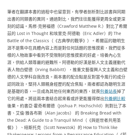
筆者在翻譯本書的過程中也留意到，有學者剖析對比該書與同期
出書的同類書的異同。通過對比，我們往往能獲得更周全或更深
刻的認識。馬修·克勞福德（Crawford Matthew R.）對比了希爾
茲的 Lost in Thought 和埃里克·阿德勒（Eric Adler）的 The
Battle of the Classics（《古典學的戰爭》）。希爾茲的聰明生
涯不是集中在具體內容上而是對任何話題的思惟摸索，我們從多
樣的人物故事中看到不受限制的思惟摸索的好處，培養內心生
涯，供給人類尊嚴的避難所。阿德勒的好漢是新人文主義運動代
表人物白壁德（Irving Babbitt），推重文藝復興人文主義和白壁
德的人文學科自我改良。兩本書的配合點是反對當今風行的成分
認同政治，堅持人類親身經歷的配合焦點，兩者都認為聰明生涯
是基礎的善，一旦成為其他任何東西的東西，就喪
包養站長
掉了
它的用處。將這兩本書結合起來看或許更能獲得傑出
包養網比較
後果。約書亞·霍奇希爾德（Joshua P. Hochschild）則對比了本
書、艾倫·雅各布斯（Alan Jacobs） 的 Breaking Bread with
the Dead: A Guide to a Tranquil Mind（《與逝世者共用圣
餐》）、紐斯托克（Scott Newstok）的 How to Think like
Shakespeare: Lessons from a Renaissance Education（《若