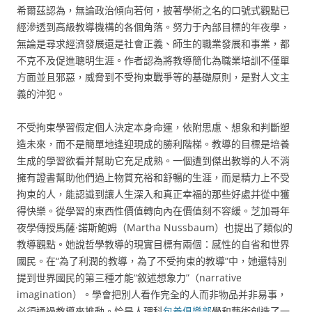
希爾茲認為，無論政治傾向若何，披著學術之名的口號式觀點已
經滲透到高級教導機構的各個角落。努力于內部目標的年夜學，
無論是尋求經濟發展還是社會正義、師生的職業發展和事業，都
不克不及促進聰明生涯。作者認為將教導簡化為職業培訓不僅單
方面並且邪惡，威脅到不受拘束戰爭等的基礎原則，是對人文主
義的沖犯。
不受拘束學習假定個人決定本身命運，依附思慮、想象和判斷塑
造未來，而不是簡單地逢迎現成的勝利階梯。教導的目標是培養
生成的學習欲看并幫助它充足成熟。一個遭到傑出教導的人不消
擁有證書幫助他們過上物質充裕和舒暢的生涯，而是精力上不受
拘束的人，能認識到讓人生深入和真正幸福的那些好處并從中獲
得快樂。從學習的東西性價值轉向內在價值刻不容緩。芝加哥年
夜學傳授馬薩·諾斯鮑姆（Martha Nussbaum）也提出了類似的
教導觀點。她說哲學教導的現實目標有兩個：感性的自省和世界
國民。在“為了利潤的教導，為了不受拘束的教導”中，她還特別
提到世界國民的第三種才能“敘述想象力”（narrative
imagination）。學會把別人看作完全的人而非物品并非易事，
必須通過教導來推動。恰是人理科
包養俱樂部
學和藝術創造了一