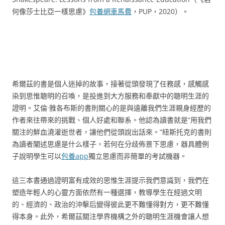
何像莎士比亞一樣思慮》
包養網車馬費
，PUP，2020）。
希爾茲的書是個人迷掉的故事，接著從頭發現了任務感，感觸感
染到思惟聰明的召喚，是投進到大方服務和奉獻中的聰明生涯的
證明。艾倫·雅各布斯的書則關心的是與遠離我們生涯親身經歷的
作者來往帶來的挑戰、個人好處和聯系。他認為讀書就是“用我們
關注的鮮血澆灌逝世者，讓他們從頭說出話來。”紐斯托克的書則
為讀者闡述思慮是什么樣子，若何在分歧佈景下思慮，器具體例
子說明學生可以
包養app
獨立思慮而非簡單的考試機器。
這三本書通過證明富有成效的思惟生涯提示我們意識到，我們在
塑造年輕人的心靈方面依然有一種選擇，教導學生在經過文明
的、經濟的、政治的沖擊后變得彼此更不難懂得對方，更不難懂
得本身。此外，希爾茲關注學界機構之外的聰明生涯機會讓人想