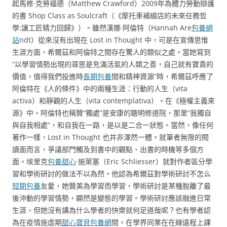
起馬修·克勞福德（Matthew Crawford）2009年為體力勞動辯護
的書 Shop Class as Soulcraft（《摩托車補綴店的未來任務哲
學:讓工匠精力回歸》）。雖然漢娜·阿倫特（Hannah Are
包養網
站
ndt）從來沒有出現在 Lost in Thought 中，可是在宣傳思惟
生涯方面，希爾茲和阿倫特之間存在驚人的類似之處。當她寫到
“以學習情勢出現的尋思是充滿活氣的人類之善，自己就有寶貴的
價值，值得我們投進時
長期包養
間和精神資源”時，希爾茲呼應了
阿倫特在《人的條件》中的兩種生涯：行動的人生（vita
activa）和靜觀的人生（vita contemplativa）。在《極權主義來
源》中，阿倫特也稱贊“獨處”是安康的聰明修道院，那里“我獨自
與自我相處”，和自我在一路，是以是二合一狀態。當然，像任何
著作一樣，Lost in Thought 也并非渾然一體。就筆者無限的閱
讀面而言，爭議部門觸及到書中的觀點、出書的時機等多個方
面。埃里克
包養甜心
·施萊塞（Eric Schliesser）就對作者區分學
習和學術研討的做法不以為然。他認為希爾茲對學術研討不怎么
短期包養
友愛，她贊美為學習而學習，學術研討是某種脫離了最
後沖動的學習情勢，顯然是變態的學習。學術研討應該融進日常
生涯，但她沒有講為什么學者的快樂就何足道哉呢？也有學者認
為在疫情施虐期
甜心寶貝包養網
間，在學界同業在在線遠程上課