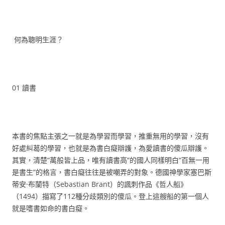
何為聰明生涯？
01 讀書
本書的焦點主張之一就是為學習而學習，推重無用的學習，沒有
好處糾葛的學習，也就是為書白癡辯護，為愛讀書的傻瓜辯護。
其實，清楚“萬般皆上品，唯有讀書高”的國人同樣明白“百無一用
是書生”的格言，書白癡往往是被嘲弄的對象。德國神學家塞巴斯
蒂安·布蘭特（Sebastian Brant）的諷刺作品《哲人船》
（1494）描寫了112種分歧類別的傻瓜。登上這艘船的第一個人
就是嗜書如命的書白癡。