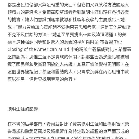
都是出色絕倫卻又無足輕重的東西，但它們又以某種方法觸及人
類精力的最深處。希爾茲盼望讀者看到聰明生涯出現在各行各業
的機會，讓人們意識到職業教導和社區年夜學的主要感化。她
說，“體力勞動讓心靈能夠不受拘束尋思和考慮，這是其他勞動所
不克不及供給的方法。”她甚至單獨挑出來談及渣滓清運工的美
德。這種強調同等和對窮人的意義的視角與阿蘭·布魯姆 The
Closing of the American Mind 中的精英主義構成對比。希爾茲
堅持認為，思惟生涯不是貴族的休閑，對那些因為邊緣化和被剝
奪了國民權和受貧窮困擾的人來說，其真正價值變得更明顯。在
這個世界被拒絕了尊嚴和團結的人，只需求沉醉在內心思惟中就
可以在另一個世界找到豐富的內容。
聰明生涯的影響
在本書的后半部門，希爾茲對比了贊美聰明生涯和因為財富、榮
譽尋求和熱愛奇觀以及將學習作為特定政治議程的東西而形成的
學習墮落。第3章“無用之用”展現了當今年夜學的“狹隘、膚淺、