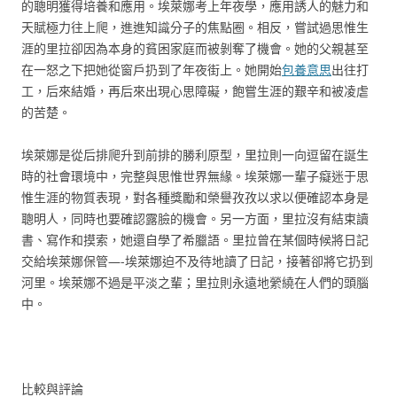
的聰明獲得培養和應用。埃萊娜考上年夜學，應用誘人的魅力和
天賦極力往上爬，進進知識分子的焦點圈。相反，嘗試過思惟生
涯的里拉卻因為本身的貧困家庭而被剝奪了機會。她的父親甚至
在一怒之下把她從窗戶扔到了年夜街上。她開始
包養意思
出往打
工，后來結婚，再后來出現心思障礙，飽嘗生涯的艱辛和被凌虐
的苦楚。
埃萊娜是從后排爬升到前排的勝利原型，里拉則一向逗留在誕生
時的社會環境中，完整與思惟世界無緣。埃萊娜一輩子癡迷于思
惟生涯的物質表現，對各種獎勵和榮譽孜孜以求以便確認本身是
聰明人，同時也要確認露臉的機會。另一方面，里拉沒有結束讀
書、寫作和摸索，她還自學了希臘語。里拉曾在某個時候將日記
交給埃萊娜保管—-埃萊娜迫不及待地讀了日記，接著卻將它扔到
河里。埃萊娜不過是平淡之輩；里拉則永遠地縈繞在人們的頭腦
中。
比較與評論