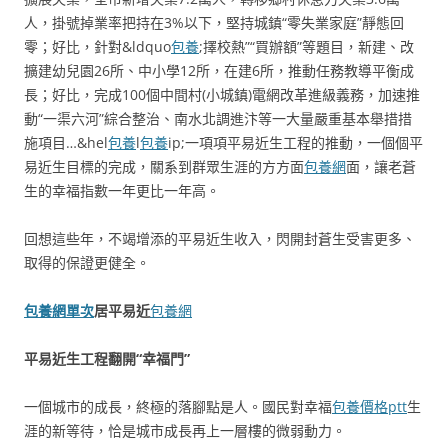
人，掛號掉業率把持在3%以下，堅持城鎮“零失業家庭”靜態回
零；好比，針對&ldquo
包養
;擇校熱”“買辦額”等題目，新建、改
擴建幼兒園26所、中小學12所，在建6所，推動任務教導平衡成
長；好比，完成100個中間村(小城鎮)電網改革進級義務，加速推
動“一渠六河”綜合整治、南水北調進汴等一大量嚴重基本舉措措
施項目…&hel
包養
l
包養
ip;一項項平易近生工程的推動，一個個平
易近生目標的完成，關系到群眾生涯的方方面
包養網
面，讓老蒼
生的幸福指數一年更比一年高。
回想這些年，不竭增添的平易近生收入，閃開封蒼生受害更多、
取得的保證更健全。
包養網單次
居平易近
包養網
平易近生工程翻開“幸福門”
一個城市的成長，終極的落腳點是人。國民對幸福
包養價格ptt
生
涯的新等待，恰是城市成長再上一層樓的微弱動力。