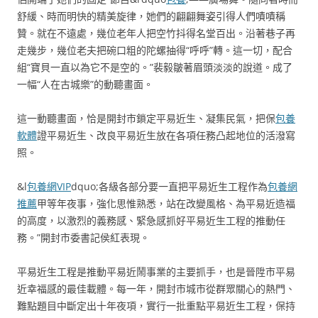
舒緩、時而明快的精美旋律，她們的翩翩舞姿引得人們嘖嘖稱
贊。就在不遠處，幾位老年人把空竹抖得名堂百出。沿著巷子再
走幾步，幾位老夫把碗口粗的陀螺抽得“呼呼”轉。這一切，配合
組“寶貝一直以為它不是空的。”裴毅皺著眉頭淡淡的說道。成了
一幅“人在古城樂”的動聽畫面。
這一動聽畫面，恰是開封市鎖定平易近生、凝集民氣，把保
包養
軟體
證平易近生、改良平易近生放在各項任務凸起地位的活潑寫
照。
&l
包養網VIP
dquo;各級各部分要一直把平易近生工程作為
包養網
推薦
甲等年夜事，強化思惟熟悉，站在改變風格、為平易近造福
的高度，以激烈的義務感、緊急感抓好平易近生工程的推動任
務。”開封市委書記侯紅表現。
平易近生工程是推動平易近鬧事業的主要抓手，也是晉陞市平易
近幸福感的最佳載體。每一年，開封市城市從群眾關心的熱門、
難點題目中斷定出十年夜項，實行一批重點平易近生工程，保持