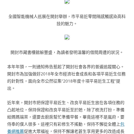
全國智能機械人巡展在開封舉辦，市平易近零間隔感觸感染高科
技的魅力。
開封市藏書樓館躲豐盛，為讀者發明溫馨的借閱周遭的狀況。
本年年頭，一則通知佈告惹起了開封社會各界的普遍追蹤關心。
開封市為加強做好2018年全市經濟社會成長和各項平易近生任務
的針對性，面向全市公然征集“2018年度十項平易近生工程”提
出。
近年來，開封市把保證平易近生、改良平易近生放在各項任務的
凸起地位，保持保證和改良平易近至於她，除了梳洗打扮，準備
給媽媽端茶，還要去廚房幫忙準備早餐。畢竟這裡不是嵐府，要
侍奉的僕人很多。這裡只有彩修生不搖動，保持不懈從全體上
包
養網推薦
促進大眾福祉，保持不懈讓老蒼生享用更多的改造成長