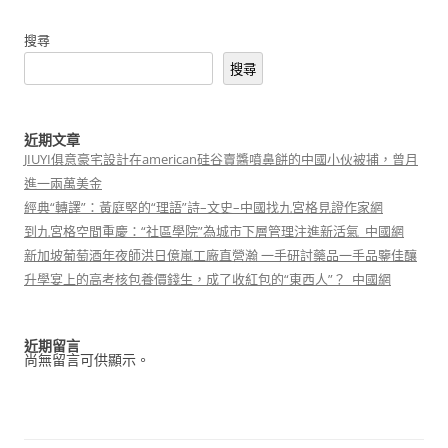
搜尋
搜尋
近期文章
JIUYI俱意豪宅設計在american硅谷賣醬噴鼻餅的中國小伙被捕，曾月
進一兩萬美金
經典“轉譯”：黃庭堅的“理語”詩–文史–中國找九宮格見證作家網
到九宮格空間重慶：“社區學院”為城市下層管理注進新活氣_中國網
新加坡葡萄酒年夜師洪日億嵐工廠直營瀚 一手研討藥品一手品鑒佳釀
升學宴上的高考核包養價錢生，成了收紅包的“東西人”？_中國網
近期留言
尚無留言可供顯示。