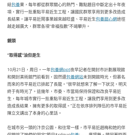
結
包養
果，每年都從群眾關心的熱門、難點題目中斷定出十年夜
項，實行一批重點平易近生工程，讓國民群眾享用到更多改造成
長結果，讓平易近鬧事業越來越旺盛、平易近生
包養甜心網
途徑
越走越廣大，群眾各項“幸福指數”不竭攀升。
鏡頭
“取得感”油但是生
10月21日，周日。一年
包養網ppt
夜早記者在開封市計劃展現館
和開封美術館門前看到，固然還
包養網站
未到開館時光，但慕名
而來的市平易近已排起了長龍。“很早就想來了解一下狀況，明天
終于有時光了。這幾年，市委、市當局保持保證和改良平易近
生，每年城市實行一批重點平易近生工程，讓我們享用到更多改
造成長結果，擁有更多的取得感。”正在依序排列隊伍的市平易近
陳立文講出了本身的心里話。
在城市另一頭的汴京公園，和往常一樣，市平易近趙梅和她的伴
侶開端了她們的固定“節目&rdquo
包養
;——廣場舞。隨同著時而