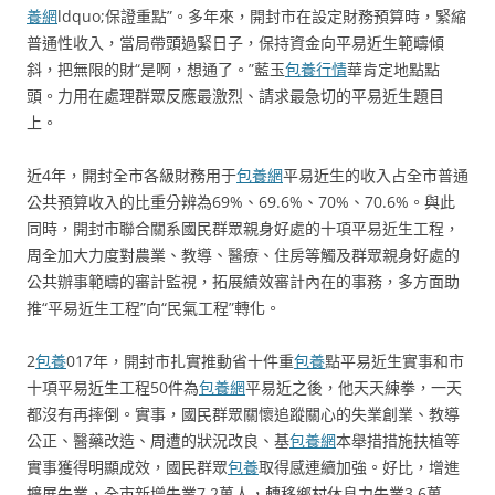
養網
ldquo;保證重點”。多年來，開封市在設定財務預算時，緊縮
普通性收入，當局帶頭過緊日子，保持資金向平易近生範疇傾
斜，把無限的財“是啊，想通了。”藍玉
包養行情
華肯定地點點
頭。力用在處理群眾反應最激烈、請求最急切的平易近生題目
上。
近4年，開封全市各級財務用于
包養網
平易近生的收入占全市普通
公共預算收入的比重分辨為69%、69.6%、70%、70.6%。與此
同時，開封市聯合關系國民群眾親身好處的十項平易近生工程，
周全加大力度對農業、教導、醫療、住房等觸及群眾親身好處的
公共辦事範疇的審計監視，拓展績效審計內在的事務，多方面助
推“平易近生工程”向“民氣工程”轉化。
2
包養
017年，開封市扎實推動省十件重
包養
點平易近生實事和市
十項平易近生工程50件為
包養網
平易近之後，他天天練拳，一天
都沒有再摔倒。實事，國民群眾關懷追蹤關心的失業創業、教導
公正、醫藥改造、周遭的狀況改良、基
包養網
本舉措措施扶植等
實事獲得明顯成效，國民群眾
包養
取得感連續加強。好比，增進
擴展失業，全市新增失業7.2萬人，轉移鄉村休息力失業3.6萬