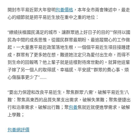
開封市平易近郭大年發明
包養價格
，本年全市兩會陳述中，最走
心的細節就是把平易近生放在重中之重的地位：
“繚繞扶植國民滿足的城市、讓群眾過上好日子的目的”“保持以國
民為中間的成長思惟，從國民群眾最期盼、最追蹤關心的工作做
起，一大量惠平易近政策落地生根，一個個平易近生項目接踵建
成，群眾有了更多她在想，難道她注定只為愛付出生命，而得不
到生命的回報嗎？他上輩子就是這樣對待席世勳的。就算他這輩
子嫁了另一個人的取得感、幸福感、平安感”“群眾的費心事、煩
心傷腦事更少了”……
“要出力保證和改良平易近生，聚焦群眾‘八需’，破解平易近生‘八
難’：聚焦高東西的品質失業支出需求，破解失業難；聚焦便捷出
行和泊車需求，破解出行難；聚
包養
焦就近就便進學需求，破解
上學難；
包養網評價