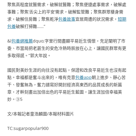
聚焦高程度就醫需求，破解就醫難；聚焦便捷處事需求，破解處
事難；聚焦‘舌尖上的平安’需求，破解監管難；聚焦群眾棲身需
求，破解住房難；聚焦乾淨
包養故事
宜居周遭的狀況需求，
短期
包養
破解打掃難……”
&l
包養網推薦
dquo;字里行間盡顯平易近生情懷，充足闡明了市
委、市當局把老蒼生的安危冷熱時辰放在心上，讓國民群眾有更
多取得感。”郭大年說。
國民對美妙生涯的向往沒有起點，保證和改良平易近生也沒有起
點。幸福都是奮斗出來的，唯有克意
包養app
朝上進步、靜心苦
干、發奮無為，奮力譜寫好開封經濟高東西的品質成長的新篇
章，才幹刻畫出加倍出色的平易近生藍圖，讓生涯加倍幸福美
妙。③5
文/本報記者童浩麟圖/本報材料圖片
TC:sugarpopular900