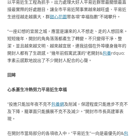
以平易近生工程為抓手，出力處理大好人平易近群眾最關懷最直
接最實際的好處題目，讓全市平易近鬧事業越來越旺盛、平易近
生途徑越走越廣大，群
甜心花園
眾各項“幸福指數”不竭攀升。
“一座幻想的宜居之城，應當是讓來的人不想走、走的人想回來。
短短幾年，開封的角角落落都產生了轉變。不只變得干凈、整
潔，並且越來越文明、越來越宜居，連我這個在外埠棲身幾年的
開封人都有了生疏感。”幾年前假寓武漢的“老開封&
包養
rdquo;
李素云感歎地說出了不少開封人配合的心聲。
回眸
心系蒼生冷熱努力平易近生幸福
“投進只能加年夜不克不
包養網
及削減，保證程度只能進步不克不
及下降，籠罩面只能擴展不克不及減少。”開封市市長高建軍表
現。
在開封市當局部分的各項收入中，“平易近生”一向是最優先的&
包