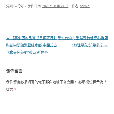
分類: 未分類，發佈日期:
2025 年 8 月 21 日
，作者:
admin
文
←
【高東西的品質成長調研行】
星空有約 | 重陽專包養網心得節
章
科創中間融進藍綠水鄉 中國式古
“地理星象”知幾多？
→
導
代化專包養網“駛出”新速率
覽
發佈留言
發佈留言必須填寫的電子郵件地址不會公開。
必填欄位標示為
*
留言
*