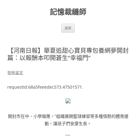
跳
至
記憶裁縫師
主
要
內
容
選單
【河南日報】華夏追甜心寶貝專包養網夢開封
篇：以報酬本叩開蒼生“幸福門”
發佈留言
requestId:68a5feeedec573.47501571.
開封市在中、小學報應。”組織展開籃球練習等多種情勢的體育運
動，讓孩子們安康生長。