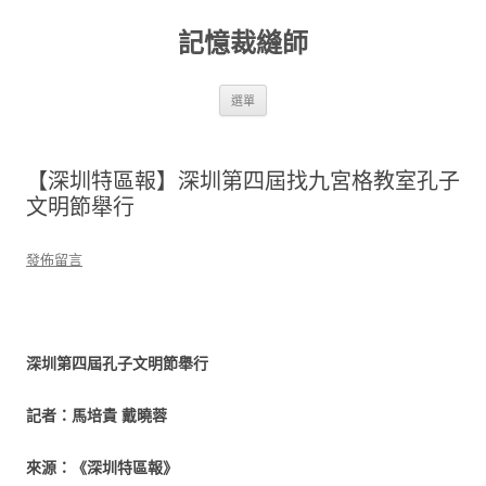
跳
至
記憶裁縫師
主
要
內
容
選單
【深圳特區報】深圳第四屆找九宮格教室孔子
文明節舉行
發佈留言
深圳第四屆孔子文明節舉行
記者：馬培貴 戴曉蓉
來源：《深圳特區報》