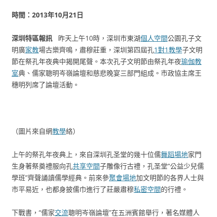
時間：2013年10月21日
深圳特區報訊
昨天上午10時，深圳市東湖
個人空間
公園孔子文
明廣
家教
場古樂齊鳴，肅穆莊重，深圳第四屆孔
1對1教學
子文明
節在祭孔年夜典中揭開尾聲。本次孔子文明節由祭孔年夜
瑜伽教
室
典、儒家聰明岑嶺論壇和慈悲晚宴三部門組成。市政協主席王
穗明列席了論壇活動。
（圖片來自網
教學
絡）
上午的祭孔年夜典上，來自深圳孔圣堂的幾十位儒
舞蹈場地
家門
生身著祭奠禮服向孔
共享空間
子雕像行古禮，孔圣堂“公益少兒儒
學班”齊聲誦讀儒學經典。前來參
聚會場地
加文明節的各界人士與
市平易近，也都身披儒巾進行了莊嚴肅穆
私密空間
的行禮。
下戰書，“儒家
交流
聰明岑嶺論壇”在五洲賓館舉行，著名媒體人