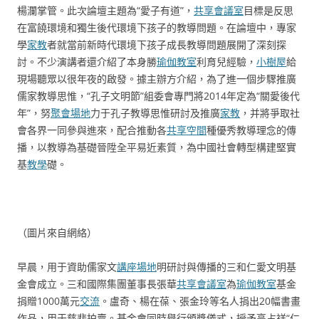
楊瀾掌管。此次論壇主題為“愛子有道”，
共享會議室
目標是反思
在富饒環境和獨生後代環境下孩子的教導問題。在論壇中，專家
學
家教
者就當前新時代環境下孩子成長教導問題展開了深刻探
討。不少演講者還介紹了本身勝
瑜伽教室
利育兒經驗，
小樹屋
給
現場聽眾以很年夜的啟發。據主辦方介紹，為了進一個步驟推廣
儒家教導思惟，“孔子文明節”組委會專門將2014年定為“關愛後代
年”，努
聚會場地
力于孔子教導思惟研討及推廣
家教
，并將爭取社
會各界一同參與進來，配合推動各
共享空間
種優秀教導理念的傳
播，以教導為基礎晉陞全平易近素質，為中國社會轉型構建堅實
基
教學
礎。
（圖片來自網絡）
早晨，用于資助儒家文
講座場地
明研討與傳播的三和仁愛文明基
金會成立。三和國際集團董事長張華
共享會議室
為
瑜伽教室
基金
捐贈1000萬元
交流
。盧奇、楊在葆、張金玲等名人捐出20幅書畫
作品，用于慈悲拍賣。基金會同時舉行頒獎儀式，授予高占祥“仁