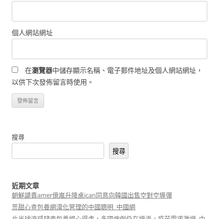
個人網站網址
在
瀏覽器
中儲存顯示名稱、電子郵件地址及個人網站網址，
以供下次發佈留言時使用。
搜尋
搜尋
近期文章
朝鮮譴責amer億嵐升降桌ican同意向韓國出售空對空導彈
荒甜心查包養網漠化管理的中國聰明_中國網
北半球流感肆查包養網心得虐，多國病例仍在增添，疫苗需求激增_中