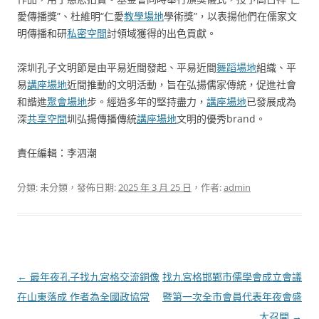
愛傳播獎”、杜維明“仁愛
教學場地
學術獎”，以表揚他們在儒家文
明傳播和研
私密空間
討領域獲得的出色貢獻。
深圳孔子文明節是由平易近間發起、平易近間
舞蹈場地
組織、平
易
講座場地
近間推動的文明活動，旨在弘揚儒家傳統，促進社會
和諧進
聚會場地
步。經過多年的堅持盡力，
講座場地
已發展成為
深
共享空間
圳弘揚傳播傳統
講座場地
文明的優秀brand。
責任編輯：李泗潮
分類: 未分類，發佈日期:
2025 年 3 月 25 日
，作者:
admin
文
←
最年夜孔子找九宮格交流銅像
找九宮格邯鄲市儒學會成立會議
章
在山東落成 作者為全國政協常
暨第一次全市會員代表年夜會盛
導
大召開
→