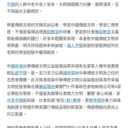
空間
的人群中老中青少皆有，大師個個精力抖擻，面帶淺笑，互
不相識也主動問好。
熱愛傳統文明的芳姨告訴記者，學習中國傳統文明，學習仁禮孝
道，不僅是倫理品德
舞蹈教室
的培養，更是對社會
舞蹈教室
主義
焦點價值觀的踐行。許多年輕聽眾表現，本身對中國傳統文明非
常熱愛，明天特地趕來參與論壇，
個人空間
就是盼望能夠從列位
老師的學習經驗中獲得啟發。
中
講座場地
華傳統文明公益論壇由原央視有名掌管人陳年夜惠發
起
私密空間
，是一支乃至力弘揚
講座場地
中華傳統文明為己任的
志愿者團體。此次珠海首屆中華傳統文明公益論壇由珠海市幸福
文明促進會聯合廣
舞蹈場地
東開門七件事綠色食物無限公司等6家
企業配合舉辦，不僅是為倡導社會精力文明，響應“身心和諧、家
共享空間
庭和諧、社會和諧”號召
1對1教學
，更
教學場地
著力為珠
海創建文明城市帶來踐行傳統品德的新風氣，傳遞積極向善向上
的正能量。
據組委會有關負責人介紹，論壇現場的100多名任務人員皆為義