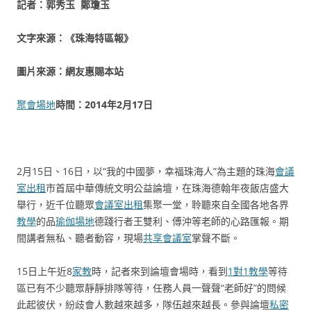
記者：郭秀玉 鄭瓊玉
文字來源：《珠海特區報》
圖片來源：網友惠賜本站
聚會場地
時間：2014年2月17日
2月15日、16日，以“我的中國夢，幸福珠海人”為主題的珠海
會議
室出租
市首屆中華傳統文明公益論壇，在珠海德翰年夜飯店盛大
舉行，近千位聽眾
會議室出租
集聚一堂，聆聽來自全國各地各界
教學
的品
瑜伽場地
德踐行者王雙利、傅沖等老師的心路匯報。期
間講者無私、聽者動容，現場
共享會議室
掌聲不斷。
15日上午近8
家教
時，記者來到論壇會場時，看到
1對1教學
等待
區已有不少聽眾靜靜排隊等待，任務人員一聲聲“老師好”的問候
此起彼伏，紛歧會人數越來越多，隊伍越來越長。參與論壇
私密