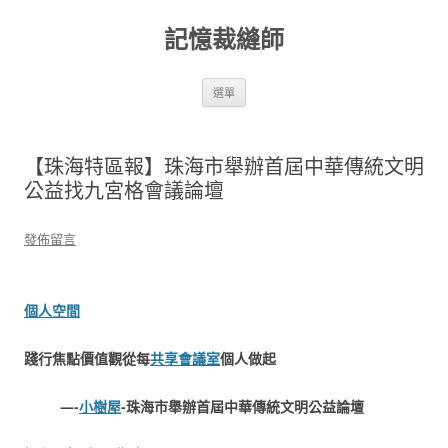
跳
至
記憶裁縫師
主
要
內
容
選單
【珠海特區報】珠海市舉辦首屆中華傳統文明
公益找九宮格會議論壇
發佈留言
個人空間
踐行焦點價值觀從每
共享會議室
個人做起
—-
小樹屋
-珠海市舉辦首屆中華傳統文明公益論壇