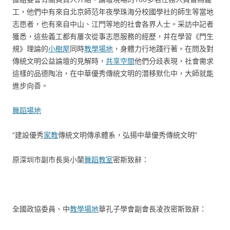
工，他們中有來自北京師范年夜學珠海分校國學社的師生等當地
志愿者，也有來自中山、江門等地的社會各界人士。采訪中記者
獲悉，這些義工都有屢次從事志愿服務的經歷，并在學習《門生
規》理論的
小樹屋
同時
教學場地
，身體力行地踐行著。在問及對
傳統文明公益論壇的見解時，
共享空間
他們分歧表現，社會需求
這樣的品德陶冶，在中華優秀傳統文明的潛移默化中，大師就能
進步向善。
舞蹈場地
“建設優秀
家教
傳統文明傳承體系，弘揚中華優秀傳統文明”
原深圳市副市長吳小蘭
舞蹈教室
密斯致辭：
全國政協委員、中
教學場地
華孔子學會副會長凌孜密斯致辭：