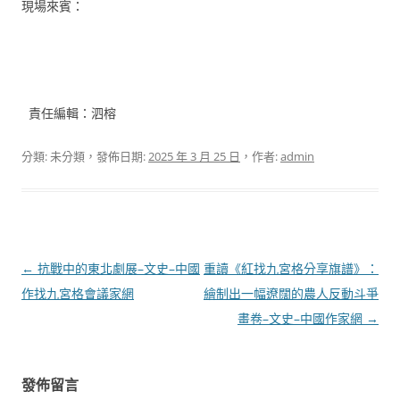
現場來賓：
責任編輯：泗榕
分類: 未分類，發佈日期:
2025 年 3 月 25 日
，作者:
admin
文
←
抗戰中的東北劇展–文史–中國
重讀《紅找九宮格分享旗譜》：
章
作找九宮格會議家網
繪制出一幅遼闊的農人反動斗爭
導
畫卷–文史–中國作家網
→
覽
發佈留言