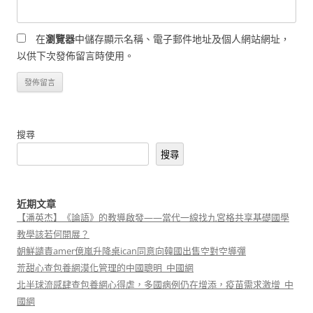
在
瀏覽器
中儲存顯示名稱、電子郵件地址及個人網站網址，
以供下次發佈留言時使用。
搜尋
搜尋
近期文章
【潘英杰】《論語》的教導啟發——當代一線找九宮格共享基礎國學
教學該若何開展？
朝鮮譴責amer億嵐升降桌ican同意向韓國出售空對空導彈
荒甜心查包養網漠化管理的中國聰明_中國網
北半球流感肆查包養網心得虐，多國病例仍在增添，疫苗需求激增_中
國網