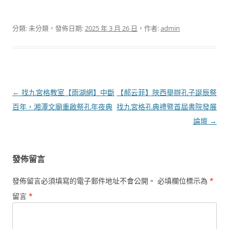
分類: 未分類，發佈日期:
2025 年 3 月 26 日
，作者:
admin
文
←
找九宮格教室【雨湖網】中斷
【郝云菲】陜西舉辦孔子誕辰祭
章
百年，湘潭文廟重啟祭孔年夜典
找九宮格孔典禮暨首屆書院發展
導
論壇
→
覽
發佈留言
發佈留言必須填寫的電子郵件地址不會公開。
必填欄位標示為
*
留言
*