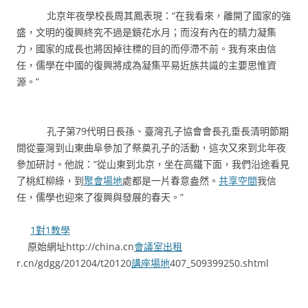
北京年夜學校長周其鳳表現：“在我看來，離開了國家的強
盛，文明的復興終究不過是鏡花水月；而沒有內在的精力凝集
力，國家的成長也將因掉往標的目的而停滯不前。我有來由信
任，儒學在中國的復興將成為凝集平易近族共識的主要思惟資
源。”
孔子第79代明日長孫、臺灣孔子協會會長孔垂長清明節期
間從臺灣到山東曲阜參加了祭奠孔子的活動，這次又來到北年夜
參加研討。他說：“從山東到北京，坐在高鐵下面，我們沿途看見
了桃紅柳綠，到
聚會場地
處都是一片春意盎然。
共享空間
我信
任，儒學也迎來了復興與發展的春天。”
1對1教學
原始網址http://china.cn
會議室出租
r.cn/gdgg/201204/t20120
講座場地
407_509399250.shtml