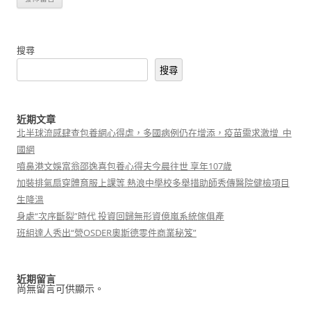
搜尋
搜尋
近期文章
北半球流感肆查包養網心得虐，多國病例仍在增添，疫苗需求激增_中
國網
噴鼻港文娛富翁邵逸喜包養心得夫今晨往世 享年107歲
加裝排氣扇穿體育服上課等 熱浪中學校多舉措助師秀傳醫院健檢項目
生降溫
身處“次序斷裂”時代 投資回歸無形資億嵐系統傢俱產
班組達人秀出“營OSDER奧斯德零件商業秘笈”
近期留言
尚無留言可供顯示。