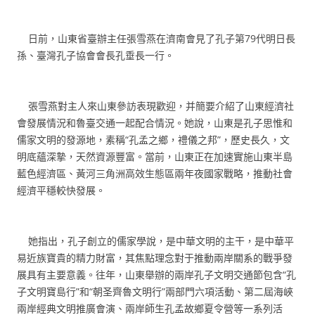
日前，山東省臺辦主任張雪燕在濟南會見了孔子第79代明日長
孫、臺灣孔子協會會長孔垂長一行。
張雪燕對主人來山東參訪表現歡迎，并簡要介紹了山東經濟社
會發展情況和魯臺交通一起配合情況。她說，山東是孔子思惟和
儒家文明的發源地，素稱“孔孟之鄉，禮儀之邦”，歷史長久，文
明底蘊深摯，天然資源豐富。當前，山東正在加速實施山東半島
藍色經濟區、黃河三角洲高效生態區兩年夜國家戰略，推動社會
經濟平穩較快發展。
她指出，孔子創立的儒家學說，是中華文明的主干，是中華平
易近族寶貴的精力財富，其焦點理念對于推動兩岸關系的戰爭發
展具有主要意義。往年，山東舉辦的兩岸孔子文明交通節包含“孔
子文明寶島行”和“朝圣齊魯文明行”兩部門六項活動、第二屆海峽
兩岸經典文明推廣會演、兩岸師生孔孟故鄉夏令營等一系列活