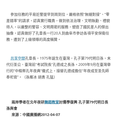
參加任務的平易近警提早到崗到位，嚴格依照“無縫對接”、“零
差錯率”的請求，認真實行職責，做到依法治理、文明執勤、禮貌
待人，以嚴整的警容、文明周密的服務，塑造了國民差人的傑出
抽像，認真做好了孔垂長一行20人到曲阜市參訪各項平安保衛任
務，遭到了上級領導的高度稱贊。
共享空間
孔垂長，1975年誕生在臺灣，孔子第79代明日孫，末
代衍圣公、臺灣前“考試院長”孔德成之長孫。2009年9月在臺灣舉
行的“中樞祭孔年夜典”儀式上，接替孔德成擔任“年夜成至圣先師
奉祀官”。（孫雁冰 胡勇 孔猛）
兩岸學者在北年夜研
舞蹈教室
討儒學復興 孔子第79代明日長
孫與會
來源：中國廣播網2012-04-07