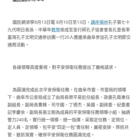
國民網濟寧8月13日電 8月10日至13日，
講座場地
孔子第七十
九代明日長孫、中華年
教學
夜成至圣行師孔子協會會長孔垂長率
臺灣孔子文明交通參訪團一行20人應邀來曲阜參加孔子文明節交
通周活動。
各級領導高度重視，對平安保衛任務提出了嚴格請求。
為圓滿完成此次平安保衛任務，在曲阜市委、市當局的領導
下，曲阜市公安局成立了由局長榮平易近任組長，政委孔衛東任
副組長，副局長曹鋒、司令國、丁德杰、吳國，副政委、紀委書
記李慶余，副局長張立剛為成員的平安保衛任務領導小組，抽調
警力240名，實行統一領導、統一指揮，采取定任務、定崗位、
定人員、定領導、包平安“四定一包”責任制，嚴密安排，齊抓共
管，狠抓落實，確保平安保衛任務圓滿完成。