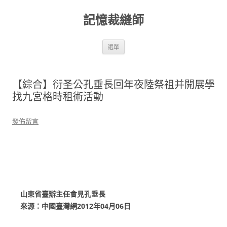
跳
至
記憶裁縫師
主
要
內
容
選單
【綜合】衍圣公孔垂長回年夜陸祭祖并開展學
找九宮格時租術活動
發佈留言
山東省臺辦主任會見孔垂長
來源：中國臺灣網2012年04月06日