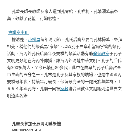
孔垂長師長教師及家人還到孔令貽、孔祥柯、孔繁灝墓前祭
奠，敬獻了花籃，行鞠躬禮。
會議室出租
據清楚，
小樹屋
每年清明節，孔氏后裔都要到孔林掃墓，祭拜
祖先，稱他們的祭奠為“家祭”，以區別于曲阜市當局掌管的祭孔
活動。海內外孔氏后裔年夜規模的祭奠活動有助
瑜伽教室
于孔子
文明更好地在海內外傳播，讓海內外清楚中華文明。孔子的后代
有300多萬人，至今已繁衍80多代，此中在曲阜的孔子后裔占全
市生齒的五分之一。孔林是孔子及其家族的墳場，也是中國國內
規模最年夜、持續年月最長、保留最完全的一處氏族墓葬群，１
９９４年與孔府、孔廟一同被
家教
聯合國教科文組織列進世界文
明遺產名錄。
孔垂長參加壬辰清明墓祭禮
國民網2012-4-4