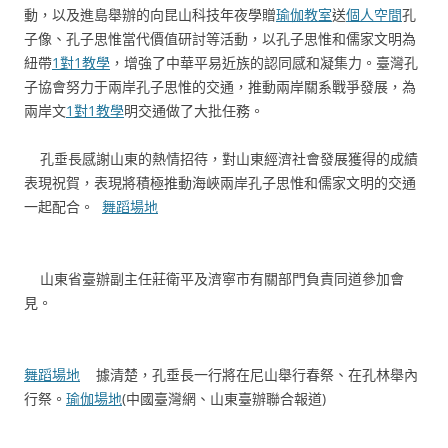
動，以及進島舉辦的向昆山科技年夜學贈
瑜伽教室
送
個人空間
孔
子像、孔子思惟當代價值研討等活動，以孔子思惟和儒家文明為
紐帶
1對1教學
，增強了中華平易近族的認同感和凝集力。臺灣孔
子協會努力于兩岸孔子思惟的交通，推動兩岸關系戰爭發展，為
兩岸文
1對1教學
明交通做了大批任務。
孔垂長感謝山東的熱情招待，對山東經濟社會發展獲得的成績
表現祝賀，表現將積極推動海峽兩岸孔子思惟和儒家文明的交通
一起配合。
舞蹈場地
山東省臺辦副主任莊衛平及濟寧市有關部門負責同道參加會
見。
舞蹈場地
據清楚，孔垂長一行將在尼山舉行春祭、在孔林舉內
行祭。
瑜伽場地
(中國臺灣網、山東臺辦聯合報道)