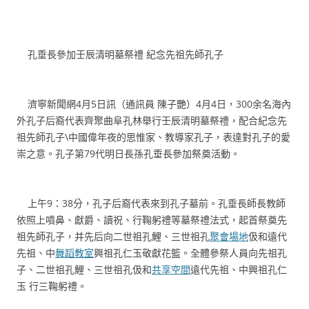
孔垂長參加壬辰清明墓祭禮 紀念先祖先師孔子
濟寧新聞網4月5日訊（通訊員 陳子艷）4月4日，300余名海內
外孔子后裔代表齊聚曲阜孔林舉行壬辰清明墓祭禮，配合紀念先
祖先師孔子\中國偉年夜的思惟家、教導家孔子，表達對孔子的愛
崇之意。孔子第79代明日長孫孔垂長參加祭奠活動。
上午9：38分，孔子后裔代表來到孔子墓前。孔垂長師長教師
依照上噴鼻、獻爵、讀祝、行鞠躬禮等墓祭禮法式，起首祭奠先
祖先師孔子，并先后向二世祖孔鯉、三世祖孔
聚會場地
伋和遠代
先祖、中
舞蹈教室
興祖孔仁玉敬獻花籃。全體參祭人員向先祖孔
子、二世祖孔鯉、三世祖孔伋和
共享空間
遠代先祖、中興祖孔仁
玉 行三鞠躬禮。