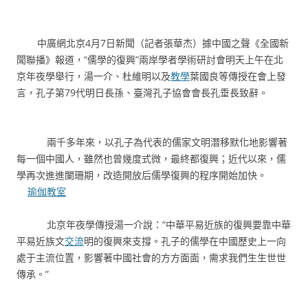
中廣網北京4月7日新聞（記者張華杰）據中國之聲《全國新
聞聯播》報道，“儒學的復興”兩岸學者學術研討會明天上午在北
京年夜學舉行，湯一介、杜維明以及
教學
葉國良等傳授在會上發
言，孔子第79代明日長孫、臺灣孔子協會會長孔垂長致辭。
兩千多年來，以孔子為代表的儒家文明潛移默化地影響著
每一個中國人，雖然也曾幾度式微，最終都復興；近代以來，儒
學再次進進闌珊期，改造開放后儒學復興的程序開始加快。
瑜伽教室
北京年夜學傳授湯一介說：“中華平易近族的復興要靠中華
平易近族文
交流
明的復興來支撐。孔子的儒學在中國歷史上一向
處于主流位置，影響著中國社會的方方面面，需求我們生生世世
傳承。”