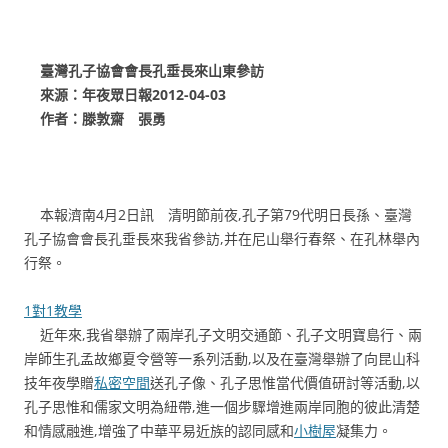
臺灣孔子協會會長孔垂長來山東參訪
來源：年夜眾日報2012-04-03
作者：滕敦齋 張勇
本報濟南4月2日訊 清明節前夜,孔子第79代明日長孫、臺灣
孔子協會會長孔垂長來我省參訪,并在尼山舉行春祭、在孔林舉內
行祭。
1對1教學
近年來,我省舉辦了兩岸孔子文明交通節、孔子文明寶島行、兩
岸師生孔孟故鄉夏令營等一系列活動,以及在臺灣舉辦了向昆山科
技年夜學贈
私密空間
送孔子像、孔子思惟當代價值研討等活動,以
孔子思惟和儒家文明為紐帶,進一個步驟增進兩岸同胞的彼此清楚
和情感融進,增強了中華平易近族的認同感和
小樹屋
凝集力。