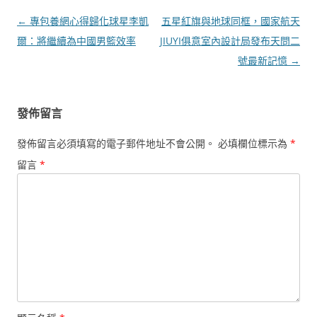
文
←
專包養網心得歸化球星李凱
五星紅旗與地球同框，國家航天
章
爾：將繼續為中國男籃效率
JIUYI俱意室內設計局發布天問二
導
號最新記憶
→
覽
發佈留言
發佈留言必須填寫的電子郵件地址不會公開。
必填欄位標示為
*
留言
*