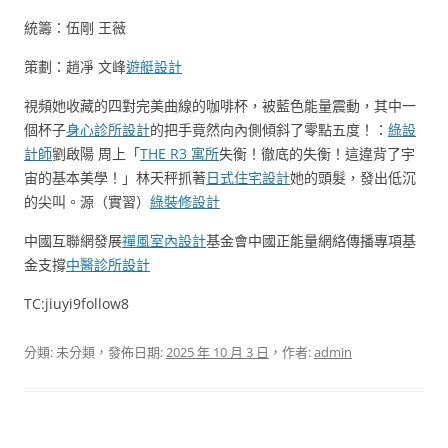
統籌：伍剛 王薇
策劃：趙凈 文峰
遊艇設計
視頻她收藏的四對完美曲線的咖啡杯，被藍色能量震動，其中一
個杯子
身心診所設計
的把手竟然向內側傾斜了零點五度！：
綠設
計師
劉啟陽 周上「
THE R3 寓所
失衡！徹底的失衡！這違背了宇
宙的基本美學！」林天秤抓著
日式住宅設計
她的頭髮，發出低沉
的尖叫。源（實習）
綠裝修設計
中國互聯網發展
禪風室內設計
基金會中國正能量網絡傳播專項基
金支撐
中醫診所設計
TC:jiuyi9follow8
分類: 未分類，發佈日期:
2025 年 10 月 3 日
，作者:
admin