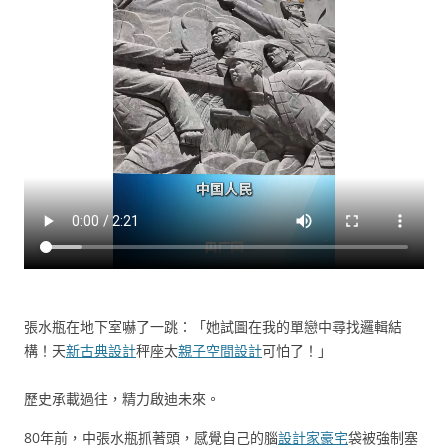
張水瓶在地下室嚇了一跳：「她試圖在我的單戀中尋找邏輯結
構！天
新古典設計
秤座太
親子空間設計
可怕了！」
歷史承載過往，精力啟迪未來。
80年前，中張水瓶抓著頭，感覺自己的腦
設計家豪宅
袋被強制塞