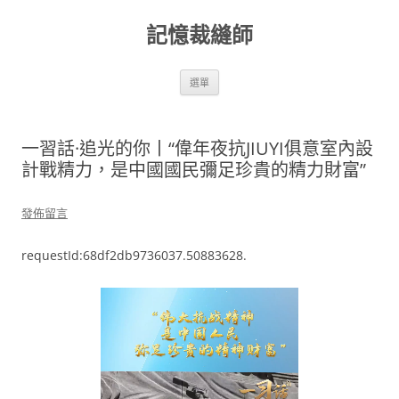
跳
至
記憶裁縫師
主
要
內
容
選單
一習話·追光的你丨“偉年夜抗JIUYI俱意室內設
計戰精力，是中國國民彌足珍貴的精力財富”
發佈留言
requestId:68df2db9736037.50883628.