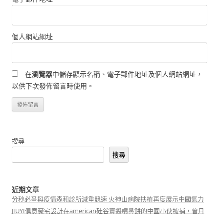
個人網站網址
在
瀏覽器
中儲存顯示名稱、電子郵件地址及個人網站網址，
以供下次發佈留言時使用。
搜尋
搜尋
近期文章
分秒必爭與疫情森和診所減重競速 火神山病院扶植再度展示中國氣力
JIUYI俱意豪宅設計在american硅谷賣醬噴鼻餅的中國小伙被捕，曾月