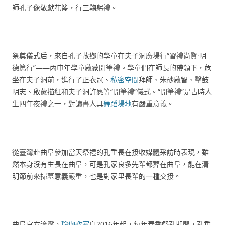
師孔子像敬獻花籃，行三鞠躬禮。
祭奠儀式后，來自孔子故鄉的學童在夫子洞廣場行“習禮尚賢·明
德篤行”——丙申年學童啟蒙開筆禮。學童們在師長的帶領下，危
坐在夫子洞前，進行了正衣冠、
私密空間
拜師、朱砂啟智、擊鼓
明志、啟蒙描紅和夫子洞許愿等“開筆禮”儀式。“開筆禮”是古時人
生四年夜禮之一，對讀書人具
舞蹈場地
有嚴重意義。
從臺灣赴曲阜參加當天祭禮的孔垂長在接收媒體采訪時表現，雖
然本身沒有生長在曲阜，可是孔家良多先輩都葬在曲阜，能在清
明節前來掃墓意義嚴重，也是對家里長輩的一種交接。
曲阜官方流露，
瑜伽教室
自2016年起，每年春季祭孔期間，孔垂