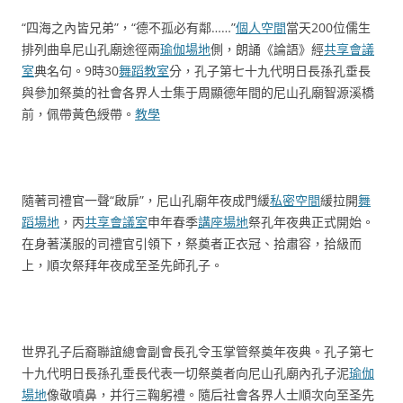
“四海之內皆兄弟”，“德不孤必有鄰……”
個人空間
當天200位儒生
排列曲阜尼山孔廟途徑兩
瑜伽場地
側，朗誦《論語》經
共享會議
室
典名句。9時30
舞蹈教室
分，孔子第七十九代明日長孫孔垂長
與參加祭奠的社會各界人士集于周顯德年間的尼山孔廟智源溪橋
前，佩帶黃色綬帶。
教學
隨著司禮官一聲“啟扉”，尼山孔廟年夜成門緩
私密空間
緩拉開
舞
蹈場地
，丙
共享會議室
申年春季
講座場地
祭孔年夜典正式開始。
在身著漢服的司禮官引領下，祭奠者正衣冠、拾肅容，拾級而
上，順次祭拜年夜成至圣先師孔子。
世界孔子后裔聯誼總會副會長孔令玉掌管祭奠年夜典。孔子第七
十九代明日長孫孔垂長代表一切祭奠者向尼山孔廟內孔子泥
瑜伽
場地
像敬噴鼻，并行三鞠躬禮。隨后社會各界人士順次向至圣先