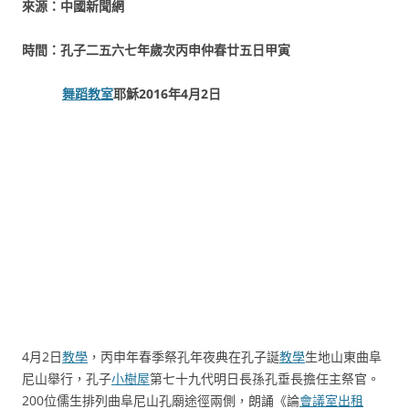
來源：中國新聞網
時間：孔子二五六七年歲次丙申仲春廿五日甲寅
舞蹈教室
耶穌2016年4月2日
4月2日
教學
，丙申年春季祭孔年夜典在孔子誕
教學
生地山東曲阜
尼山舉行，孔子
小樹屋
第七十九代明日長孫孔垂長擔任主祭官。
200位儒生排列曲阜尼山孔廟途徑兩側，朗誦《論
會議室出租