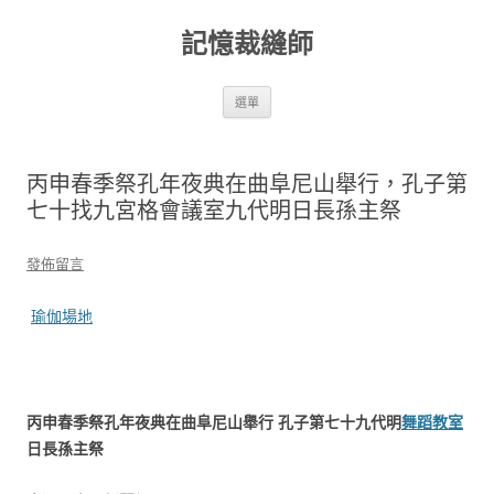
跳
至
記憶裁縫師
主
要
內
容
選單
丙申春季祭孔年夜典在曲阜尼山舉行，孔子第
七十找九宮格會議室九代明日長孫主祭
發佈留言
瑜伽場地
丙申春季祭孔年夜典在曲阜尼山舉行 孔子第七十九代明
舞蹈教室
日長孫主祭