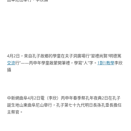
4月2日，來自孔子故鄉的學童在夫子洞廣場行“習禮尚賢?明德篤
交流
行”——丙申年學童啟蒙開筆禮，學寫“人”字。
1對1教學
李欣
攝
中新網曲阜4月2日電（李欣）丙申年春季祭孔年夜典2日在孔子
誕生地山東曲阜尼山舉行，孔子第七十九代明日長孫孔垂長擔任
主祭官。