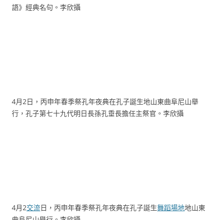
語》經典名句。李欣攝
4月2日，丙申年春季祭孔年夜典在孔子誕生地山東曲阜尼山舉
行，孔子第七十九代明日長孫孔垂長擔任主祭官。李欣攝
4月2
交流
日，丙申年春季祭孔年夜典在孔子誕生
舞蹈場地
地山東
曲阜尼山舉行。李欣攝