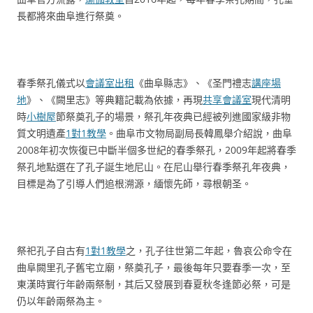
長都將來曲阜進行祭奠。
春季祭孔儀式以
會議室出租
《曲阜縣志》、《圣門禮志
講座場
地
》、《闕里志》等典籍記載為依據，再現
共享會議室
現代清明
時
小樹屋
節祭奠孔子的場景，祭孔年夜典已經被列進國家級非物
質文明遺產
1對1教學
。曲阜市文物局副局長韓鳳舉介紹說，曲阜
2008年初次恢復已中斷半個多世紀的春季祭孔，2009年起將春季
祭孔地點選在了孔子誕生地尼山。在尼山舉行春季祭孔年夜典，
目標是為了引導人們追根溯源，緬懷先師，尋根朝圣。
祭祀孔子自古有
1對1教學
之，孔子往世第二年起，魯哀公命令在
曲阜闕里孔子舊宅立廟，祭奠孔子，最後每年只要春季一次，至
東漢時實行年齡兩祭制，其后又發展到春夏秋冬逢節必祭，可是
仍以年齡兩祭為主。