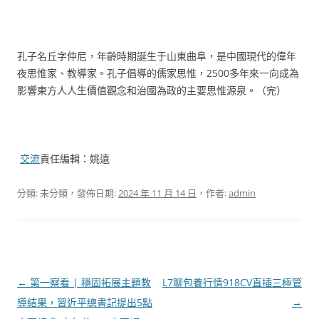
孔子名丘字仲尼，年齡時期誕生于山東曲阜，是中國現代的偉年
夜思惟家、教導家。孔子倡導的儒家思惟，2500多年來一向成為
影響東方人人生價值觀念和治國為政的主要思惟源泉。（完）
交流
責任編輯：姚遠
分類: 未分類，發佈日期:
2024 年 11 月 14 日
，作者:
admin
文
←
第一察看 | 穩固拓展主題教
L7聊包養行情918CV直插三極管
章
導結果，習近平總書記提出5點
→