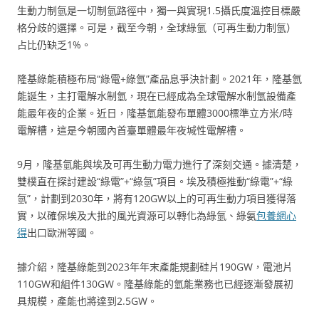
生動力制氫是一切制氫路徑中，獨一與實現1.5攝氏度溫控目標嚴
格分歧的選擇。可是，截至今朝，全球綠氫（可再生動力制氫）
占比仍缺乏1%。
隆基綠能積極布局“綠電+綠氫”產品息爭決計劃。2021年，隆基氫
能誕生，主打電解水制氫，現在已經成為全球電解水制氫設備產
能最年夜的企業。近日，隆基氫能發布單體3000標準立方米/時
電解槽，這是今朝國內首臺單體最年夜堿性電解槽。
9月，隆基氫能與埃及可再生動力電力進行了深刻交通。據清楚，
雙樸直在探討建設“綠電”+“綠氫”項目。埃及積極推動“綠電”+“綠
氫”，計劃到2030年，將有120GW以上的可再生動力項目獲得落
實，以確保埃及大批的風光資源可以轉化為綠氫、綠氨
包養網心
得
出口歐洲等國。
據介紹，隆基綠能到2023年年末產能規劃硅片190GW，電池片
110GW和組件130GW。隆基綠能的氫能業務也已經逐漸發展初
具規模，產能也將達到2.5GW。