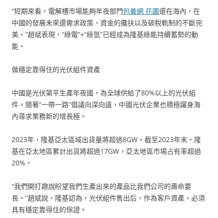
“短期來看，電解槽市場能夠年夜部門
包養網 花圃
還在海內，在
中國的發展未來還需求政策、資金的攙扶以及碳稅軌制的不斷完
美。”趙斌表現，“綠電”+“綠氫”已經成為隆基綠能持續蓄勢的動
能。
做穩定靠得住的光伏組件資產
中國是光伏第平生產年夜國，為全球供給了80%以上的光伏組
件。隨著“一帶一路”倡議向深向遠，中國光伏企業也積極躍身海
內尋求業務新的增長極。
2023年，隆基亞太區域出貨量將超過8GW。截至2023年末，隆
基在亞太地區累計出貨將超過17GW，亞太地區市場占有率超過
20%。
“我們開打趣說盼望我們生產出來的產品比我們公司的壽命要
長。”趙斌說。隆基認為，光伏組件售出后，作為客戶資產，必須
具有穩定靠得住的保證。