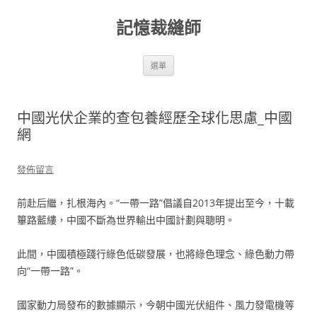
跳
至
記憶裁縫師
主
要
內
容
選單
中國光伏企業的查包養經歷全球化思慮_中國
網
發佈留言
前赴后繼，扎根海內。“一帶一路”倡議自2013年提出至今，十載
篳路藍縷，中國不斷為世界輸出中國計劃與聰明。
此間，中國積極踐行綠色低碳發展，也將綠色理念、綠色動力帶
向“一帶一路”。
國家動力局發布的數據顯示，今朝中國光伏組件、風力發電機等