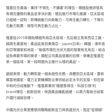
隆基在生產端，秉持“不領先、不擴產”的理念，積極投進研發具
有領先優勢的產品息爭決計劃，隨后進行市場化推廣。亞太區域
已經統一認知，即傳統動力向新動力、可再生動力轉化，下降化
石動力耗費，晉陞可再生動力占比。
隆基從2015年開始積極布局亞太區域，先后樹立馬來西亞工廠、
越南生產基地，產品延長到東南亞、japan(日本)、韓國、澳年夜
利亞等國家和地區。“每個市場在光伏方面的發展有先有后，結合
這些典範市場的需求，婚配公司產品發展的目標，來確定隆基在
某一個區域、某一段時間內主推什么樣的產品”。
趙斌表現，動力轉型是一個系統性任務，具體到亞太區域，要依
賴當地國家、電力主管機構對企業供給必定水平的支撐。但在碳
中和的分歧推動下，隆基將秉持“穩健靠得住、科技引領”的
brand理念，創新技術，保證產品機能過硬，以鼎力幫助分歧客
戶踐行減碳目標。
中國光伏企業更應堅持戰略創新定力與長遠目光，抱定“從頭越”