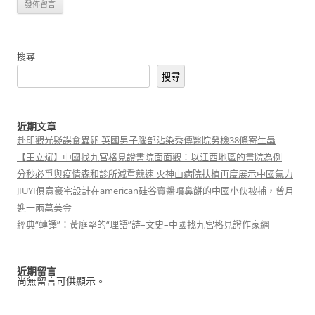
搜尋
搜尋
近期文章
赴印觀光疑誤食蟲卵 英國男子腦部沾染秀傳醫院勞檢38條寄生蟲
【王立斌】中國找九宮格見證書院面面觀：以江西地區的書院為例
分秒必爭與疫情森和診所減重競速 火神山病院扶植再度展示中國氣力
JIUYI俱意豪宅設計在american硅谷賣醬噴鼻餅的中國小伙被捕，曾月
進一兩萬美金
經典“轉譯”：黃庭堅的“理語”詩–文史–中國找九宮格見證作家網
近期留言
尚無留言可供顯示。