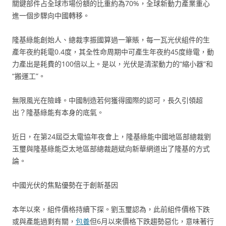
關鍵部件占全球市場份額的比重約為70%，全球新動力產業重心
進一個步驟向中國轉移。
隆基綠能創始人、總裁李振國算過一筆賬，每一瓦光伏組件的生
產年夜約耗電0.4度，其全性命周期中可產生年夜約45度綠電，動
力產出是耗費的100倍以上。是以，光伏是清潔動力的“縮小器”和
“搬運工”。
無限風光在險峰。中國制造若何獲得國際的認可，長久引領超
出？隆基綠能有本身的底氣。
近日，在第24屆亞太電協年夜會上，隆基綠能中國地區部總裁劉
玉璽與隆基綠能亞太地區部總裁趙斌向新華網道出了隆基的方式
論。
中國光伏的焦點優勢在于創新基因
本年以來，組件價格持續下探。劉玉璽認為，此前組件價格下跌
或與產能過剩有關，
包養
但6月以來價格下跌趨勢惡化，意味著行