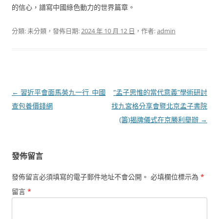
的信心，譜寫中國綠色動力的世界篇章。
分類: 未分類，發佈日期:
2024 年 10 月 12 日
，作者:
admin
文
←
習近平會面馬英九一行_中國
“孟子思惟的當代意義”學術研討
章
查包養價錢網
找九宮格分享會暨北京孟子書院
導
(籌)揭牌儀式在京勝利舉辦
→
覽
發佈留言
發佈留言必須填寫的電子郵件地址不會公開。
必填欄位標示為
*
留言
*