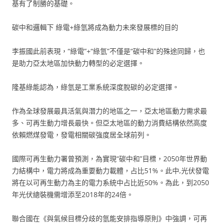
基有了制勝的基礎。
碳中和邏輯下 綠電+綠氫將成為動力未來發展標的目的
李振國此前表現，“綠電”+“綠氫”不僅是“碳中和”的殊途同歸，也
是助力亞太地區加快動力轉型的必定選擇。
隆基綠能認為，綠氫是工業系統深度脫碳的必定選擇。
作為全球發展最具活氣與潛力的地區之一，亞太地區動力需求最
多、可再生動力增長最快。但亞太地區的動力消費結構依然高度
依賴燃煤發電，發電相關碳強度居全球前列。
國際可再生動力署曾預測，為實現“碳中和”目標，2050年世界動
力結構中，電力將成為重要動力載體，占比51%。此中,光伏發電
將在以可再生動力為主的電力系統中占比近50%。為此，到2050
年光伏總裝機需增添至2018年的24倍。
聯合國在《與氣候目標分歧的氫能安排指導原則》中強調，可再