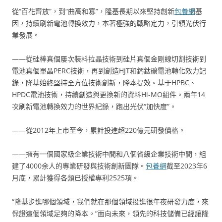
從“百花齊放”，到“曲高和寡”，隆基長期以來堅持創新
包養網
基
因，持續刷新電池轉換效力，本著極強的戰略定力，引領光伏行
業發展。
——從硅棒真個屢次裝料拉晶技術到硅片真個金剛線切割技術到
電池真個單晶PERC技術，再到創造HJT和鈣鈦礦電池轉化效力記
錄，隆基始終堅持全方位技術創新，降本提效。基于HPBC、
HPDC電池技術，持續創造與更換新的資料Hi-MO組件。兩年14
次刷新電池轉換效力的世界紀錄，跑出光伏“加快度”。
——從2012年上市至今，累計投進超220億元研發價格。
——擁有一個國家級企業技術中間和八個省級企業技術中間，組
建了4000余人的專業研發與技術創新團隊。
包養網
截至2023年6
月底，累計獲得各類已授權專利2525項。
“隆基步進哪個領域，我們就在那個領域投進很年夜研發力度，來
保證這個領域足夠的降本。”面向未來，領先的科技儲備已經讓隆