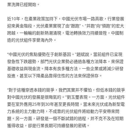
業洗牌已經開始。
近10年，在產業政策加持下，中國光伏市場一路高歌，行業發展
迎來黃金階段，光伏產業實現了由“跟跑”、“并跑”向“領跑”的宏大
跨越，一輪輪的創新熱潮涌現，電池轉換效力持續晉陞，中國制
造的光伏組件享譽海內外。
“中國光伏的焦點優勢在于創新基因。”趙斌說，當前組件已呈現
發急性下跌趨勢，部門光伏企業勢必通過各種方法降本，來保證
基礎收益與現金流。降本有良多種方法，一些企業或將減少研發
投進，甚至以下降產品靠得住性的方法來保證保存。
“對于這種穿透本錢的競爭，我們其實并不懼怕，但低本錢的競爭
對中國光伏的發展是很晦氣的。”劉玉璽表現。一方面，光伏組件
要在室外應用25年到30年甚至更長時間，當未來光伏成為新型電
力系統的主力動力時，不成靠的光伏組件將給動力平安帶來問
題。另一方面，研發是一個不斷試錯的過程，并不克不及在短期
獲得收益，卻是行業長期可持續發展的密碼。