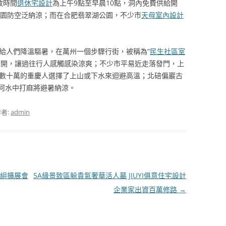
放時間
退休宅設計
為上午9點至早晨10點，洞內免費供給開
隱園防空泛納涼；而在合肥翡翠湖公園，不少市
天母室內設計
了給人們降溫驅暑，在萬州一個步驟行街，被稱為“
民生社區室
打開，讓過往行人感觸感染涼爽；不少市平易近走落發門，上
，數十萬的重慶人選擇了上山或下水來迴避高溫；北碚偏巖古
河水中打麻將避暑納涼。
者:
admin
組擴展會
5A級景致區躲貴氣奢華活人墓 JIUYI俱意住宅設計
企業家出資百萬修路
→