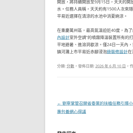
開放，將持續開放至9月15日，天天的開
水。任務人員稱，天天約有1500人次來
平易近選擇在清涼的水池中消夏納涼。
在重慶萬州區，最高氣溫迫近40度，為
內設計
室外空調”的噴霧降溫裝置所有的
平地避暑、進溶洞歇涼。僅24日一天內
鎮河灘上市平易近赤腳浸泡
綠裝修設計
在
分類:
分數
，發佈日期:
2026 年 6 月 10 日
，作
文
←
劉寧掌管召開省委黨的扶植任務引導小
章
專包養網心得議
導
覽