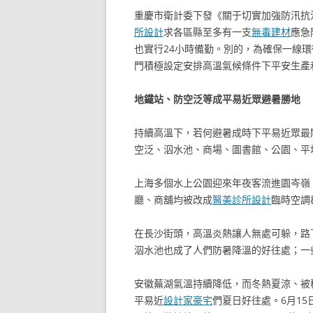
重慶市衛計委下發《關于切實加強防汛抗
所設計
求各區縣至多有一支
無毒建材
應急
也實行24小時備勤。別的，為確保一線
門積極設定安排高溫氣候條件下平安生產
地鐵站、防空泛等成平易近眾避暑勝地
持續高溫下，若何避暑成時下平易近眾最
空泛、泅水池、商場、圖書館、公園、平
上海多個水上公園迎來年夜客流進園岑嶺
廳、商舖均被改成
醫美診所設計
臨時空調
在長沙街頭，高溫炎熱讓人無處可躲，路
泅水池也成了人們防暑降溫的好往處；一
安徽蕪湖氣溫持續降低，而冬熱夏涼、被
平易近
設計家豪宅
們夏日好往處。6月1