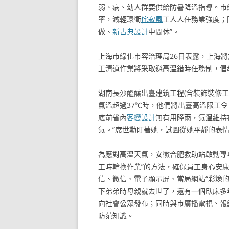
弱、病、幼人群要供給防暑降溫指導。市
率，減輕環衛
侘寂風
工人人任務業強度；
做、
新古典設計
中間休”。
上海市綠化市容治理局26日表露，上海
工清道作業將采取避高溫錯時任務制，倡導
湖南長沙醞釀出臺建筑工程(含裝飾裝修
氣溫超過37℃時，他們將出臺高溫限工
底前省內
客變設計
無有用降雨，氣溫維持
氣。”席世勳盯著她，試圖從她平靜的表
為應對高溫天氣，安徽合肥救助站啟動專
工時輪換作業”的方法，確保員工身心安康和
信、微信、電子顯示屏、當局網站“彩煥
下弟弟時母親就去世了，還有一個臥床多
向社會公眾發布；同時與市廣播電視、報
防范知識。