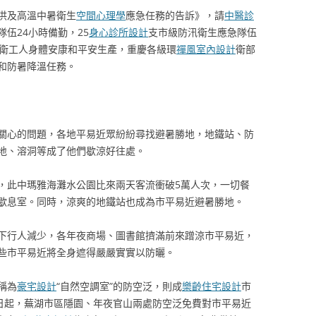
洪及高溫中暑衛生
空間心理學
應急任務的告訴》，請
中醫診
隊伍24小時備勤，25
身心診所設計
支市級防汛衛生應急隊伍
環衛工人身體安康和平安生產，重慶各級環
禪風室內設計
衛部
和防暑降溫任務。
關心的問題，各地平易近眾紛紛尋找避暑勝地，地鐵站、防
地、溶洞等成了他們歇涼好往處。
，此中瑪雅海灘水公園比來兩天客流衝破5萬人次，一切餐
歇息室。同時，涼爽的地鐵站也成為市平易近避暑勝地。
下行人減少，各年夜商場、圖書館擠滿前來蹭涼市平易近，
些市平易近將全身遮得嚴嚴實實以防曬。
稱為
豪宅設計
“自然空調室”的防空泛，則成
樂齡住宅設計
市
5日起，蕪湖市區隱園、年夜官山兩處防空泛免費對市平易近