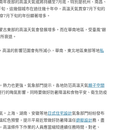
南年夜部的高溫天氣或將持續至7月底，特別是杭州、南昌、
下旬，這幾個城市在過往幾十年中，高溫天氣貫穿7月下旬的
穿7月下旬的年份顯著增多。
蒙古東部的高溫天氣會發展增多。而在華南地區，受臺風“銀
有所衰退。
響，高溫的影響范圍會有所減小，華南、東北地區東部等地
私
，熱力也更強。氣象部門提示，各地防范高溫天氣
親子空間
運行的晦氣影響，同時要做好防暑降溫和食物平安、衛生防疫
氣。上海、湖南、安徽等地
日式住宅設計
氣象部門紛紛發布
溫紅色預警，提示平易近眾做好防暑降溫任
遊艇設計
務，盡
，高溫條件下作業的人員應當縮短連續任務時間，對老、