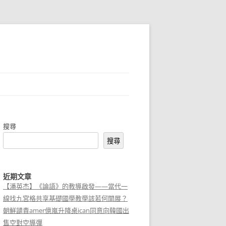
搜尋
搜尋
近期文章
【潘英杰】《論語》的教導啟發——當代一
線找九宮格共享基礎國學教學該若何開展？
朝鮮譴責amer億嵐升降桌ican同意向韓國出
售空對空導彈