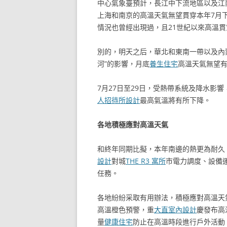
中心氣象臺預計，長江中下流地區以及江
上海和南京的高溫天氣無望貫穿本年7月
情況也曾經出現過，且21世紀以來高溫貫
別的，明天之后，華北和東南一帶以及內
河”的影響，月底
養生住宅
高溫天氣無望
7月27日至29日，受熱帶系統及降水影
人招待所設計
最高氣溫將有所下降。
各地積極應對高溫天氣
和終年同期比擬，本年南邊的熱更為耐久
設計
對城
THE R3 寓所
市電力調度、設備
任務。
各地紛紛采取有用辦法，積極應對高溫天
高溫橙色預警，重
大直室內設計
慶發布高
量
健康住宅
防止在高溫時段進行戶外活動