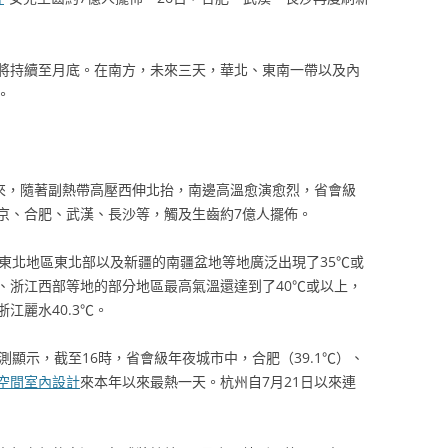
將持續至月底。在南方，未來三天，華北、東南一帶以及內
。
來，隨著副熱帶高壓西伸北抬，南邊高溫愈演愈烈，省會級
京、合肥、武漢、長沙等，觸及生齒約7億人擺佈。
、東北地區東北部以及新疆的南疆盆地等地廣泛出現了35℃或
、浙江西部等地的部分地區最高氣溫還達到了40℃或以上，
浙江麗水40.3℃。
測顯示，截至16時，省會級年夜城市中，合肥（39.1℃）、
空間室內設計
來本年以來最熱一天。杭州自7月21日以來連