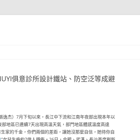
IUYI俱意診所設計鐵站、防空泛等成避
者張逸杰）7月下旬以來，長江中下流和江南年夜部出現本年以
夜部地區已連續7天出現高溫天氣，部門地區體感溫度高達
是書生家的千金，你們兩個的差距，讓她沒那麼自信，她待你自
計
”女兒生齒約7億人擺佈。26日，合肥、武漢、長沙再度刷新