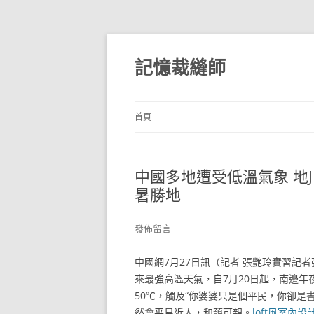
跳
至
主
記憶裁縫師
要
內
容
首頁
中國多地遭受低溫氣象 地J
暑勝地
發佈留言
中國網7月27日訊（記者 張艷玲實習記
來最強高溫天氣，自7月20日起，南邊年
50℃，觸及“你婆婆只是個平民，你卻
然會平易近人，和藹可親。
loft風室內設