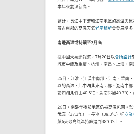
本年來氣溫新高。
預計，長江中下流和江南地區的高溫天氣
蒙古東部的高溫天氣
老屋翻新
會發展增多
南邊高溫或持續至7月底
據中國天氣網報道，7月20日以
會所設計
城市中觸及重慶、杭州、南昌、上海、南
25日，江淮、江漢中南部、江南、華南
以的高溫，此中湖北東南北部、湖南中部
諸如湖北竹山40.5℃、湖南祁陽40.7℃、
26日，南邊年夜部地區仍被高溫包圍。監
武漢（37.3℃）、長沙（38.3℃）迎
商業
續6天最高氣溫持續達到38℃以上。