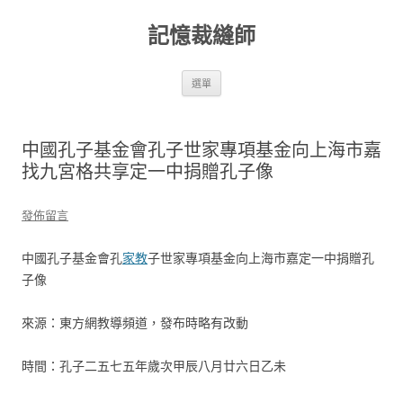
跳
至
記憶裁縫師
主
要
內
容
選單
中國孔子基金會孔子世家專項基金向上海市嘉
找九宮格共享定一中捐贈孔子像
發佈留言
中國孔子基金會孔
家教
子世家專項基金向上海市嘉定一中捐贈孔
子像
來源：東方網教導頻道，發布時略有改動
時間：孔子二五七五年歲次甲辰八月廿六日乙未