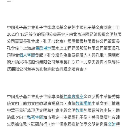
中國孔子基金會孔子世家專項基金是經中國孔子基金會同意，于
2023年12月設立的專項公益基金。由北京洲際兄弟影視文明無限
公司董事長孔令斌，孔氏（北京）國際鐘表無限責任公司董事長
孔令俊，上海旗
舞蹈場地
華水上工程建設股份無限公司董事長孔
飛聯合
個人空間
發起，孔令斌作為重要捐贈人，與孔飛、深圳市
德方納米科技股份無限公司董事長孔令涌、北京天鑫育才教導科
技無限公司董事長孔藝霖配合捐贈原始資金。
中國孔子基金會孔子世家專項基
共享會議室
金以弘揚中華優秀傳
統文明，助力文明教導事業發展，賡續
教學場地
中華文脈，推進
中華平易近族現代文明和社會主義文明
教學
強國建設為主旨。通
過此次向上
私密空間
海市嘉定一中捐贈孔子像，將激勵廣年夜師
生勇擔任務、砥礪前行，進一個步驟推動儒學文明創造性
交流
轉