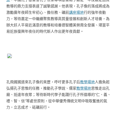
教導的鼎力支撐表達了誠摯感謝。他表現，孔子像的落成將成為
激勵廣年夜師生牢初心、擔任務、礪前
講座場地
行的強年夜動
力，等待嘉定一中繼續聚焦教導高質量發展和創新人才培養，為
辦大好人平易近滿意的教導和培養德智體美勞周全發展、堪當平
易近族復興年夜任的時代新人作出更年夜貢獻。
孔飛娓娓道來孔子像的來歷，呼吁更多孔子后
教學場地
人擔負起
弘揚孔子思惟的任務，推動孔子學說、儒家
教學場地
思惟走出孔
廟、抵達年夜眾；等待新時代學子能踐行孔子所倡導的“仁、義、
禮、智、信”等處世原則，從中華優秀傳統文明中吸取奮進的氣
力，立志成才、砥礪前行。