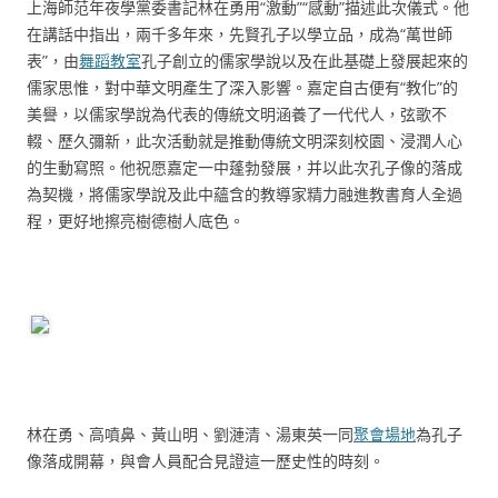
上海師范年夜學黨委書記林在勇用“激動”“感動”描述此次儀式。他
在講話中指出，兩千多年來，先賢孔子以學立品，成為“萬世師
表”，由
舞蹈教室
孔子創立的儒家學說以及在此基礎上發展起來的
儒家思惟，對中華文明產生了深入影響。嘉定自古便有“教化”的
美譽，以儒家學說為代表的傳統文明涵養了一代代人，弦歌不
輟、歷久彌新，此次活動就是推動傳統文明深刻校園、浸潤人心
的生動寫照。他祝愿嘉定一中蓬勃發展，并以此次孔子像的落成
為契機，將儒家學說及此中蘊含的教導家精力融進教書育人全過
程，更好地擦亮樹德樹人底色。
林在勇、高噴鼻、黃山明、劉漣清、湯東英一同
聚會場地
為孔子
像落成開幕，與會人員配合見證這一歷史性的時刻。