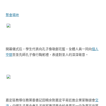
聚會場地
開幕儀式后，學生代表向孔子像敬獻花籃。全體人員一同向
個人
空間
至圣先師孔子像行鞠躬禮，表達對圣人的深深敬意。
嘉定區教導任務黨委書記田曉余對嘉定平易近進企業家聯誼會
交
流
，中國孔子基金會孔子世家專項基金給予嘉定一中及嘉定品質