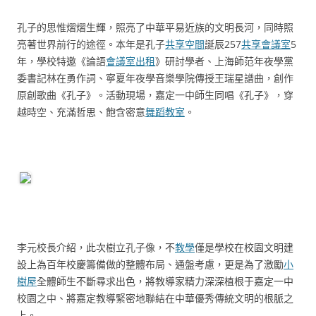
孔子的思惟熠熠生輝，照亮了中華平易近族的文明長河，同時照
亮著世界前行的途徑。本年是孔子
共享空間
誕辰257
共享會議室
5
年，學校特邀《論語
會議室出租
》研討學者、上海師范年夜學黨
委書記林在勇作詞、寧夏年夜學音樂學院傳授王瑞星譜曲，創作
原創歌曲《孔子》。活動現場，嘉定一中師生同唱《孔子》，穿
越時空、充滿哲思、飽含密意
舞蹈教室
。
李元校長介紹，此次樹立孔子像，不
教學
僅是學校在校園文明建
設上為百年校慶籌備做的整體布局、通盤考慮，更是為了激勵
小
樹屋
全體師生不斷尋求出色，將教導家精力深深植根于嘉定一中
校園之中、將嘉定教導緊密地聯結在中華優秀傳統文明的根脈之
上。