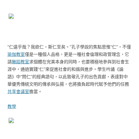
“仁遠乎哉？我欲仁，斯仁至矣。”孔子學說的焦點思惟“仁”，不僅
瑜伽教室
僅是一種個人品格，更是一種社會倫理和政管理念，它
請
舞蹈教室
求個體在完美本身的同時，也要積極地參與到社會生
涯中，通過實踐“仁”來促進社會的和諧與進步。學生吟誦《論
語》中“問仁”的經典語句，以此致敬孔子的出色貢獻，表達對中
華優秀傳統文明的傳承與弘揚，也將擔負起時代賦予他們的任務
共享會議室
擔當。
教學