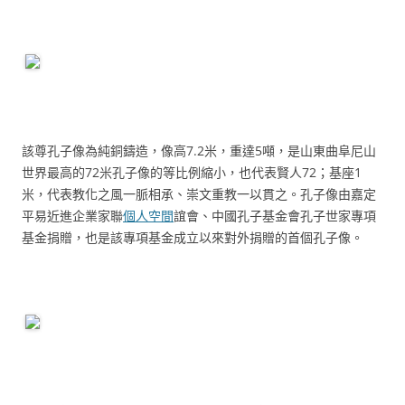
該尊孔子像為純銅鑄造，像高7.2米，重達5噸，是山東曲阜尼山
世界最高的72米孔子像的等比例縮小，也代表賢人72；基座1
米，代表教化之風一脈相承、崇文重教一以貫之。孔子像由嘉定
平易近進企業家聯
個人空間
誼會、中國孔子基金會孔子世家專項
基金捐贈，也是該專項基金成立以來對外捐贈的首個孔子像。