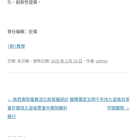
化、創新性發展。
責任編輯：近復
1對1教學
分類: 未分類，發佈日期:
2025 年 3 月 24 日
，作者:
admin
文
←
陜西書院復興活化和發展研討
闡釋儒家文明千年找九宮格共享
章
會在關找九宮格聚會中書院勝利
空間聰明
→
導
舉行
覽