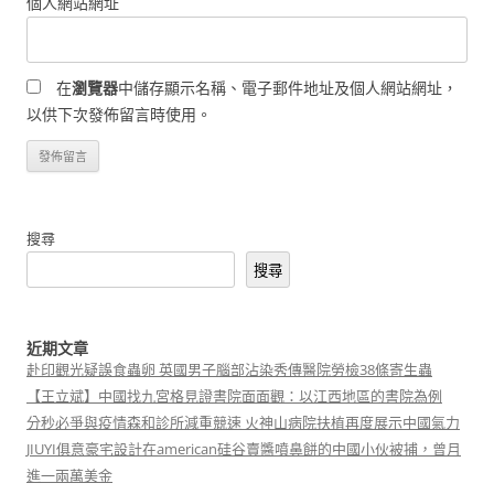
個人網站網址
在
瀏覽器
中儲存顯示名稱、電子郵件地址及個人網站網址，
以供下次發佈留言時使用。
搜尋
搜尋
近期文章
赴印觀光疑誤食蟲卵 英國男子腦部沾染秀傳醫院勞檢38條寄生蟲
【王立斌】中國找九宮格見證書院面面觀：以江西地區的書院為例
分秒必爭與疫情森和診所減重競速 火神山病院扶植再度展示中國氣力
JIUYI俱意豪宅設計在american硅谷賣醬噴鼻餅的中國小伙被捕，曾月
進一兩萬美金