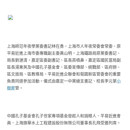
上海師范年夜學黨委書記林在勇，上海市人年夜常委會常委、原
平易近進上海市委專職副主委黃山明，上海鐵路局原黨委書記、
局長劉漣清，嘉定區委副書記、區長高噴鼻，嘉定區國民當局副
區長湯東英及中國孔子基金會、區委宣傳部、統戰部、區府辦、
區文旅局、區教導局、平易近進企聯會和菊園新區管委會的重要
負責同道參加活動。儀式由嘉定一中黨總支書記、校長李元掌
小
樹屋
管。
中國孔子基金會孔子世家專項基金發起人和捐贈人、平易近進會
員、上海旗華水上工程建設股份無限公司董事長孔飛受邀列席。