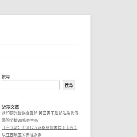
搜尋
搜尋
近期文章
赴印觀光疑誤食蟲卵 英國男子腦部沾染秀傳
醫院勞檢38條寄生蟲
【王立斌】中國找九宮格見證書院面面觀：
以江西地區的書院為例