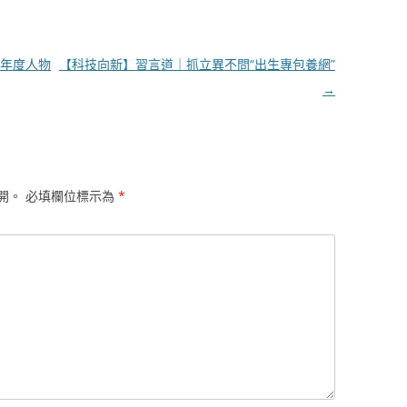
年度人物
【科技向新】習言道｜抓立異不問“出生專包養網”
→
開。
必填欄位標示為
*