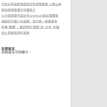
分秒必爭與疫情森和診所減重競速 火神山病
院扶植再度展示中國氣力
JIUYI俱意豪宅設計在american硅谷賣醬噴
鼻餅的中國小伙被捕，曾月進一兩萬美金
經典“轉譯”：黃庭堅的“理語”詩–文史–中國
找九宮格見證作家網
近期留言
尚無留言可供顯示。