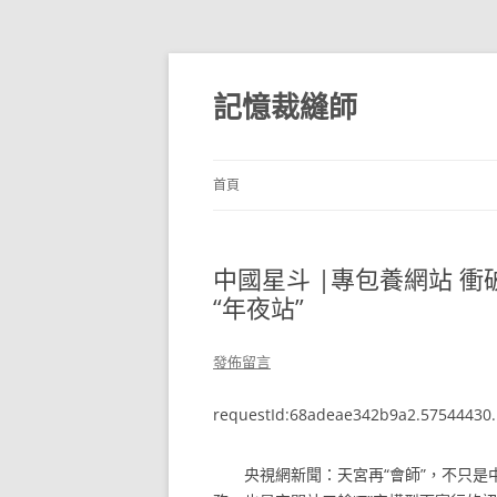
跳
至
主
記憶裁縫師
要
內
容
首頁
中國星斗 |專包養網站 衝
“年夜站”
發佈留言
requestId:68adeae342b9a2.57544430.
央視網新聞：天宮再“會師”，不只