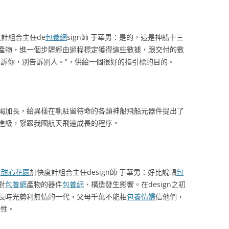
度計組合主任de
包養網
sign師 于華男：是的，這是神船十三
產物，進一個步驟經由過程標定獲得這些數據，跟交付的數
告訴你，別告訴別人。”，供給一個很好的指引標的目的。
竭加長，給異樣在軌駐留待命的各類神船飛船元器件提出了
進級，緊跟我國航天飛速成長的程序。
度
甜心花園
加快度計組合主任design師 于華男：好比說輻
包
對
包養網
產物的器件
包養網
、構造發生影響。在design之初
長時光勢利無情的一代，父母千萬不能相
包養情婦
信他們，
住性。