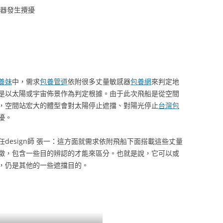
感器發生攪擾
養妹
中，需求
包養管道
依附很多丈量敏感器
包養網
來判定地
是以太陽或宇宙佈景作為判定根據。由于此次飛船是從空間
，空間站宏大的體型會對太陽停止遮擋、對陽光停止
台灣包
擾。
design師 張一：這方面就需求依附飛船下面搭載這些丈量
徵，包含一些目的辨認的才能來區分。也就是說，它可以或
，仍是其他的一些遮擋目的。