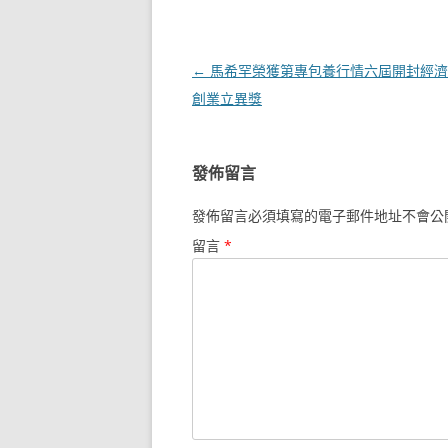
文
←
馬希罕榮獲第專包養行情六屆開封經濟
章
創業立異獎
導
覽
發佈留言
發佈留言必須填寫的電子郵件地址不會公
留言
*