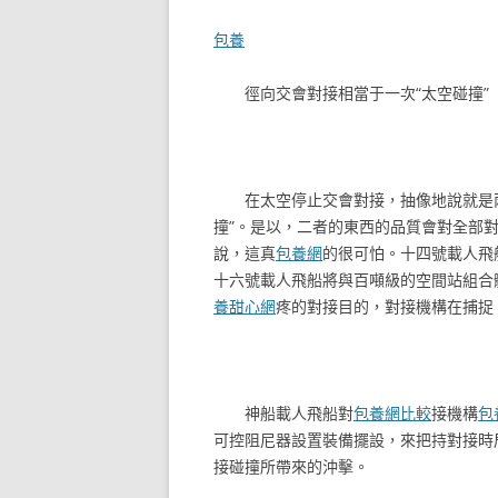
包養
徑向交會對接相當于一次“太空碰撞”
在太空停止交會對接，抽像地說就是
撞”。是以，二者的東西的品質會對全部
說，這真
包養網
的很可怕。十四號載人飛
十六號載人飛船將與百噸級的空間站組合
養甜心網
疼的對接目的，對接機構在捕捉
神船載人飛船對
包養網比較
接機構
包
可控阻尼器設置裝備擺設，來把持對接時
接碰撞所帶來的沖擊。