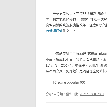
于華男先容說，三院33所研制的加
覺，總之氣氛怪怪的。1999年神船一
真空周遭的狀況順應性改革、溫度周遭的
包養網評價
件之一。
中國航天科工三院33所 高精度加快度
更高、集成化更高。我們此次把電路、表
此“是的，岳父。”外單機中，以如許的
些不竭立異，更好地知足內陸在空間站扶
TC:sugarpopular900
分類: 未分類，發佈日期:
2025 年 8 月 28 日