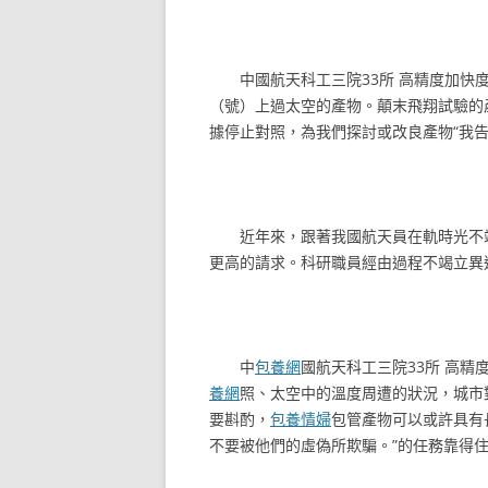
中國航天科工三院33所 高精度加快
（號）上過太空的產物。顛末飛翔試驗的
據停止對照，為我們探討或改良產物“我
近年來，跟著我國航天員在軌時光不
更高的請求。科研職員經由過程不竭立異
中
包養網
國航天科工三院33所 高精
養網
照、太空中的溫度周遭的狀況，城市
要斟酌，
包養情婦
包管產物可以或許具有
不要被他們的虛偽所欺騙。”的任務靠得