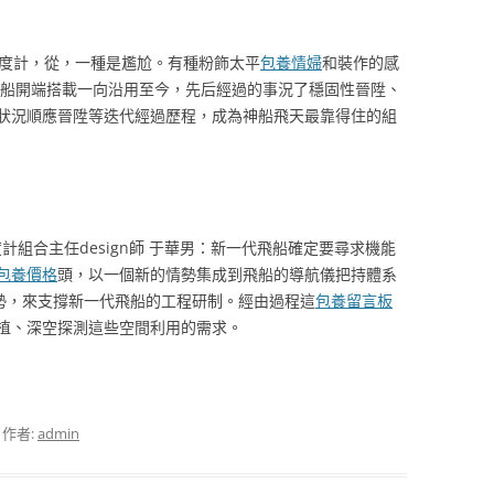
快度計，從，一種是尷尬。有種粉飾太平
包養情婦
和裝作的感
號飛船開端搭載一向沿用至今，先后經過的事況了穩固性晉陞、
狀況順應晉陞等迭代經過歷程，成為神船飛天最靠得住的組
計組合主任design師 于華男：新一代飛船確定要尋求機能
包養價格
頭，以一個新的情勢集成到飛船的導航儀把持體系
情勢，來支撐新一代飛船的工程研制。經由過程這
包養留言板
植、深空探測這些空間利用的需求。
，作者:
admin