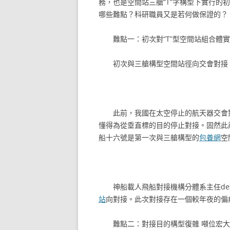
務，也是空間站三艙“T”字構型下實行的
哪些難點？科研職員又是若何做保證的？
難點一：初次對“T”型空間站組合體
初次與三艙構型空間站徑向交會對接
此前，我國在太空停止的航天器交會
懂得為從垂直標的目的停止對接。固然此
船十六號是第一次與三艙構型的
包養網
空
神船載人飛船對接機構分體系主任des
站
向對接。此次對接存在一個較年夜的偏
難點二：對接目的構型復雜 噸位宏大