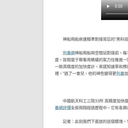
神船飛船疾速精準對接背后的“黑科技
包養網
神船飛船與空間站對接前，每
度，就相當于察看用螞蟻的氣力往推進一
一款高精度的加快度計，來感知速率和標
裡，”過了一會兒，他的神色變得更
包養
加
中國航天科工三院33所 高精度加快度
養網評價
全部飛翔經過歷程中，它有各類
記者：此刻我們下面放的這個模塊，