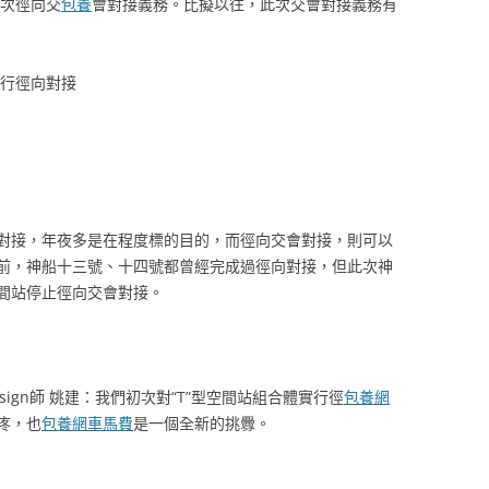
初次徑向交
包養
會對接義務。比擬以往，此次交會對接義務有
實行徑向對接
對接，年夜多是在程度標的目的，而徑向交會對接，則可以
前，神船十三號、十四號都曾經完成過徑向對接，但此次神
間站停止徑向交會對接。
ign師 姚建：我們初次對“T”型空間站組合體實行徑
包養網
疼，也
包養網車馬費
是一個全新的挑釁。