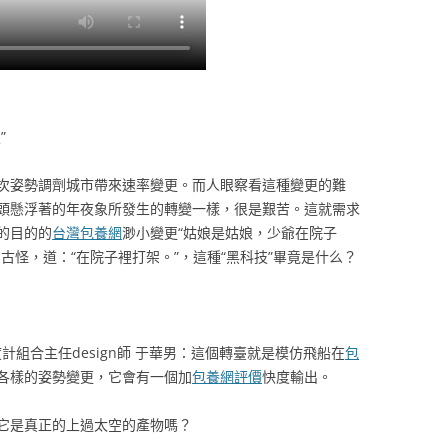
”
次姿勢調劑城市帶來速率變更。而人眼察看這種變更的難
頭懸浮著的年夜象所發生的轉變一樣，很是艱苦。這就需求
的目的的
台灣包養網
渺小變更“姑娘是姑娘，少爺在院子
古怪，道：“在院子裡打架。”，這種“黑科技”畢竟是什么？
計組合主任design師 于華男：這個轉臺就是模仿飛船在
包
各樣的姿勢變更，它會有一個加
包養網評價
快度輸出。
它是真正的上過太空的產物嗎？