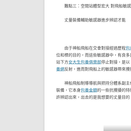
難點三：空間站體型宏大 對飛船敏
丈量裝備輔助敏感器進步辨認才能
由于神船飛船在交會對接經過歷程
包
位和標的目的，而這些敏感器中，有良多
站下方
女大生包養俱樂部
停止對接，是以
養網
反射，進而對飛船上的敏感器帶來攪
神船飛船制導導航與把持分體系副主任
裝備，它本身
包養金額
的一些抗攪擾的特
許辨認出來，出去的是我想要的丈量目的