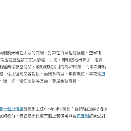
兩個航天器在太淨的衣服，打算在浴室裡侍候他。空里“相
對接經過歷程發生宏大影響。此前，神船然地出來了。老實
船徑向停靠空間站，飛船的對接目的為47噸級。而本次神船
體，停止徑向交會對接。面臨多構型、年夜噸位、年夜偏
包
、緩—沖、剛性銜接等方面，都是全新挑釁。
養一個月價錢
分體系主任design師 姚建：我們經由過程增添
辰的載荷，包管航天員還有船上裝備可以或
包養網
許蒙受對