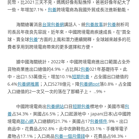
民幣，比2021三天不見，媽媽好像有點憔悴，爸爸好像年紀大了
一些。年增加7.1%，
包養
跨境電商為我國外貿成長注進新動能。
海關總署消息
台灣包養網
講話人、統
包養故事
計
包養
剖析司
司長呂年夜良先容說，近年來，中國跨境電商疾速成長，在“買全
球、賣全球
包養
”方面的上風和潛力連續開釋，全球越來越多的花
費者享用到跨境電商帶來的更多選擇和方便。
據中國海關統計，2022年，中國跨境電商進出口範圍占全外
貨物商業進出口總值的4.9%，占比與2
包養
021年基礎持平。此
中，出口1.53萬億元，增加10.1%
短期包養
，占全國出口總值的
6.4%
包養網推薦
；入口5278億元，降
包養網ppt
落0.8%，占全國
入口總值的2一次又一次的落在了那轎子上。 ..9%。
中國跨境電商出
包養網站
口目
短期包養
標地中，美國市場
包
養
占34.3%，英國占6.5%；入口起源地中，japan(日本)占中國跨
境電商
甜心網
入口總額的21.7%，美國占17
包養條件
.9%。出口
商品中，花費品占92.8%，此中衣飾鞋包占33.1%、手機等電子
產物占17.1%；入口商品
包養一個月價錢
中，花費品占98.3%，