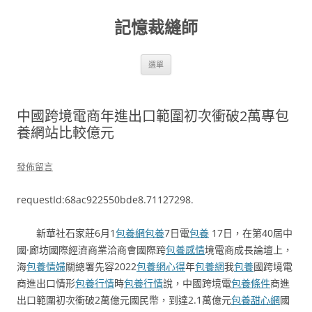
跳
至
記憶裁縫師
主
要
內
容
選單
中國跨境電商年進出口範圍初次衝破2萬專包
養網站比較億元
發佈留言
requestId:68ac922550bde8.71127298.
新華社石家莊6月1
包養網
包養
7日電
包養
17日，在第40屆中
國·廊坊國際經濟商業洽商會國際跨
包養感情
境電商成長論壇上，
海
包養情婦
關總署先容2022
包養網心得
年
包養網
我
包養
國跨境電
商進出口情形
包養行情
時
包養行情
說，中國跨境電
包養條件
商進
出口範圍初次衝破2萬億元國民幣，到達2.1萬億元
包養甜心網
國