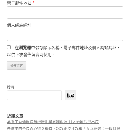
電子郵件地址
*
個人網站網址
在
瀏覽器
中儲存顯示名稱、電子郵件地址及個人網站網址，
以供下次發佈留言時使用。
搜尋
搜尋
近期文章
晶圓工秀傳醫院勞檢廠化學氣體泄漏 11人治療后已出院
走貓步的台包養心得女模特，踢起正步扛起槍！女兵新變：一個月胖