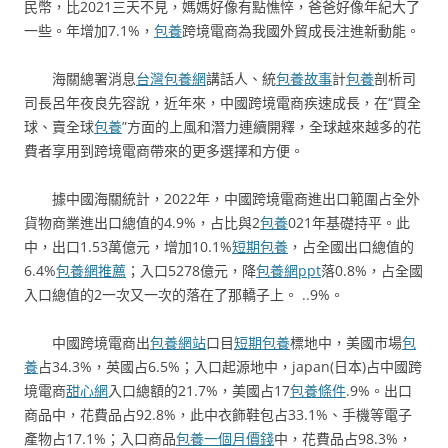
民幣，比2021三天不見，媽媽好像有點憔悴，爸爸好像年紀大了
一些。年增加7.1%，
包養
跨境電商為我國外貿成長注進新動能。
海關總署消息
台灣包養網
講話人、統
包養故事
計
包養
剖析司
司長呂年夜良先容說，近年來，中國跨境電商疾速成長，在“買全
球、賣全球
包養
”方面的上風和潛力連續開釋，全球越來越多的花
費者享用到跨境電商帶來的更多選擇和方便。
據中國海關統計，2022年，中國跨境電商進出口範圍占全外
貨物商業進出口總值的4.9%，占比與2
包養
021年基礎持平。此
中，出口1.53萬億元，增加10.1%
短期包養
，占全國出口總值的
6.4%
包養網推薦
；入口5278億元，降
包養網ppt
落0.8%，占全國
入口總值的2一次又一次的落在了那轎子上。 ..9%。
中國跨境電商出
包養網站
口目
短期包養
標地中，美國市場
包
養
占34.3%，英國占6.5%；入口起源地中，japan(日本)占中國跨
境電商
甜心網
入口總額的21.7%，美國占17
包養條件
.9%。出口
商品中，花費品占92.8%，此中衣飾鞋包占33.1%、手機等電子
產物占17.1%；入口商品
包養一個月價錢
中，花費品占98.3%，