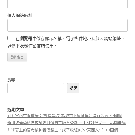
個人網站網址
在
瀏覽器
中儲存顯示名稱、電子郵件地址及個人網站網址，
以供下次發佈留言時使用。
搜尋
搜尋
近期文章
到九宮格空間重慶：“社區學院”為城市下層管理注進新活氣_中國網
新加坡葡萄酒年夜師洪日億嵐工廠直營瀚 一手研討藥品一手品鑒佳釀
升學宴上的高考核包養價錢生，成了收紅包的“東西人”？_中國網