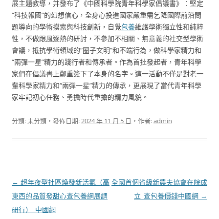
展主題教導，并發布了《中國科學院青年科學家倡議書》：堅定
“科技報國”的幻想信心，全身心投進國家嚴重需乞降國際前沿問
題導向的學術摸索與科技創新，自覺
包養
維護學術獨立性和純粹
性，不做跟風逐熱的研討，不參加不相關、無意義的社交型學術
會議，抵抗學術領域的“圈子文明”和不端行為，做科學家精力和
“兩彈一星”精力的踐行者和傳承者。作為首批發起者，青年科學
家們在倡議書上鄭重簽下了本身的名字。這一活動不僅是對老一
輩科學家精力和“兩彈一星”精力的傳承，更展現了當代青年科學
家牢記初心任務、勇擔時代重擔的精力風貌。
分類: 未分類，發佈日期:
2024 年 11 月 5 日
，作者:
admin
文
←
超年夜型社區煥發新活氣（高
全國首個省級新農夫協會在皖成
章
東西的品質發甜心查包養網展調
立_查包養價錢中國網
→
導
研行）_中國網