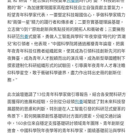
氣”和“熱情”，配合探討科技變革
包養網
時代的“變”，科技創新任
務的“新”，為加速實現國家高程度科技自立自強貢獻主要氣力。
盼望青年科學家代表，一要堅定科技報國信心，爭做科學家精力
和“兩彈一星”精力的踐行者和傳承者；二要夯實基礎理論基礎，
立志做“0到1”原始創新與焦點技術的開拓人和衝破者；三要擁抱
科研范
包養
式變革，勇做人工智能與學科“年夜穿插”時代的“弄潮
兒”和引領者。他表現，“中國科學院將通過雁棲青年論壇，把廣
年夜青年科技任務者組織起來，使其成為引領科技創新先河的年
夜舞臺，成為青年人才脫穎而出的演兵場，成為新型舉國體制下
摸索建制化科研組織形式的試驗田，引導廣年夜青年人才專注瞻
仰科學星空，敢于衝破科學邊界，盡力作出特出史冊的創新任
務。”
此次論壇邀請了13位青年科學家做引導報告，結合各安閒科研方
面獲得的進展和經驗，分別從分歧領
包養
域闡述了對未來科技發
展趨勢的思慮和判斷，特別是在人工智能引發的科研范式變革的
佈景下，若何開展原創性基礎研討方面的摸索。分組交通討論
中，160余位來自穩定支撐基礎研討領域青年團隊、青年創新促
進會、中國科學院年夜學等的青年科學家，圍繞基礎前沿與學科