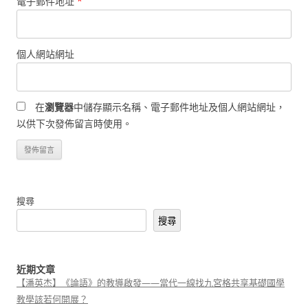
電子郵件地址
*
個人網站網址
在
瀏覽器
中儲存顯示名稱、電子郵件地址及個人網站網址，
以供下次發佈留言時使用。
搜尋
搜尋
近期文章
【潘英杰】《論語》的教導啟發——當代一線找九宮格共享基礎國學
教學該若何開展？