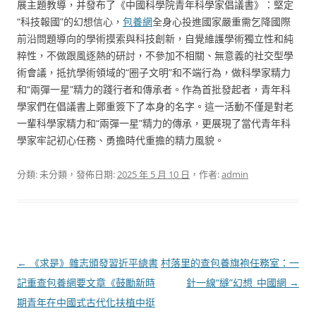
展主題教導，并發布了《中國科學院青年科學家倡議書》：堅定
“科技報國”的幻想信心，
包養網
全身心投進國家嚴重需乞降國際
前沿問題導向的學術摸索與科技創新，自覺維護學術獨立性和純
粹性，不做跟風逐熱的研討，不參加不相關、無意義的社交型學
術會議，抵抗學術領域的“圈子文明”和不端行為，做科學家精力
和“兩彈一星”精力的踐行者和傳承者。作為首批發起者，青年科
學家們在倡議書上鄭重簽下了本身的名字。這一活動不僅是對老
一輩科學家精力和“兩彈一星”精力的傳承，更展現了當代青年科
學家牢記初心任務、勇擔時代重擔的精力風貌。
分類: 未分類，發佈日期:
2025 年 5 月 10 日
，作者:
admin
文
←
《求是》雜志頒發習近平總書
村落里的查包養旗袍任務室：一
章
記重查包養網要文章《鼓勵新時
針一線“縫”幻想_中國網
→
導
期青年在中國式古代化扶植中挺