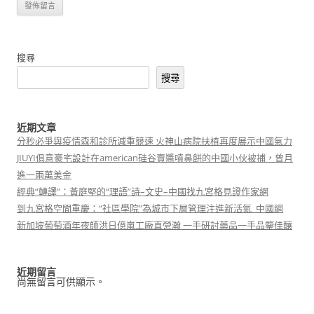
搜尋
搜尋
近期文章
分秒必爭與疫情森和診所減重競速 火神山病院扶植再度展示中國氣力
JIUYI俱意豪宅設計在american硅谷賣醬噴鼻餅的中國小伙被捕，曾月
進一兩萬美金
經典“轉譯”：黃庭堅的“理語”詩–文史–中國找九宮格見證作家網
到九宮格空間重慶：“社區學院”為城市下層管理注進新活氣_中國網
新加坡葡萄酒年夜師洪日億嵐工廠直營瀚 一手研討藥品一手品鑒佳釀
近期留言
尚無留言可供顯示。