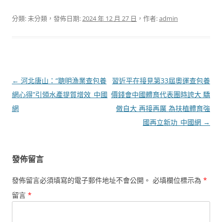
分類: 未分類，發佈日期:
2024 年 12 月 27 日
，作者:
admin
文
←
河北唐山：“聰明漁業查包養
習近平在接見第33屆奧運查包養
章
網心得”引領水產提質增效_中國
價錢會中國體育代表團時誇大 驕
導
網
傲自大 再接再厲 為扶植體育強
覽
國再立新功_中國網
→
發佈留言
發佈留言必須填寫的電子郵件地址不會公開。
必填欄位標示為
*
留言
*