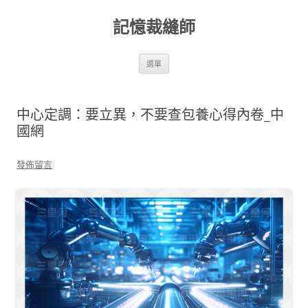
跳
至
記憶裁縫師
主
要
內
容
選單
中心定調：要立異，不要查包養心得內卷_中
國網
發佈留言