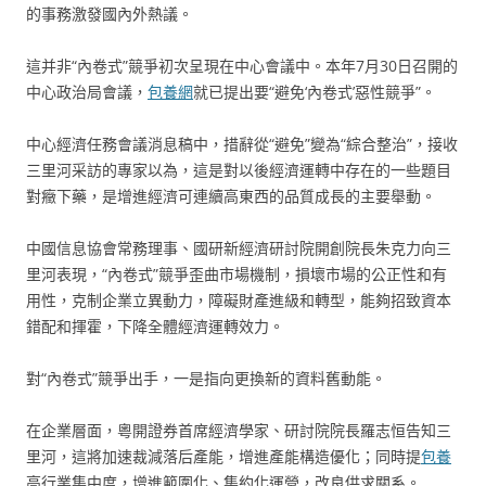
的事務激發國內外熱議。
這并非“內卷式”競爭初次呈現在中心會議中。本年7月30日召開的
中心政治局會議，
包養網
就已提出要“避免‘內卷式’惡性競爭”。
中心經濟任務會議消息稿中，措辭從“避免”變為“綜合整治”，接收
三里河采訪的專家以為，這是對以後經濟運轉中存在的一些題目
對癥下藥，是增進經濟可連續高東西的品質成長的主要舉動。
中國信息協會常務理事、國研新經濟研討院開創院長朱克力向三
里河表現，“內卷式”競爭歪曲市場機制，損壞市場的公正性和有
用性，克制企業立異動力，障礙財產進級和轉型，能夠招致資本
錯配和揮霍，下降全體經濟運轉效力。
對“內卷式”競爭出手，一是指向更換新的資料舊動能。
在企業層面，粵開證券首席經濟學家、研討院院長羅志恒告知三
里河，這將加速裁減落后產能，增進產能構造優化；同時提
包養
高行業集中度，增進範圍化、集約化運營，改良供求關系。