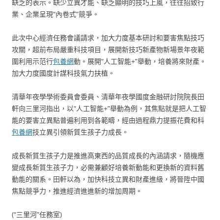
缺乏的表示。缺少立異才能、缺乏顯明的技巧上風，往往招致行
業、企業呈現“內卷式”競爭。
此次中心經濟任務會議請求，加大力度基本研討和要害焦點技巧
攻關，超前布局嚴重科技項目，展開新技巧新產物新場景年夜範
圍利用示范行
包養網
動。展開“人工智能+”舉動，培養將來財產。
加大力度國度計謀科技氣力扶植。
清華年夜學學術委員會委員、清華年夜學國度金融研討院院長田
軒向三里河指出，以“人工智能+”舉動為例，其焦點就是把人工智
能的要害立異點普遍利用到各範疇，經由過程鼎力提振花費和科
包養網
技立異引領新質生孩子力成長。
成長新質生孩子力是推進高東西的品質成長的內涵請求，隨機應
變成長新質生孩子力，必需兼顧好培養新動能和更換新的資料舊
動能的關系。田軒以為，加快科技立異和財產進級，將晉陞中國
焦點競爭力，推進經濟進進新的增加周期。
(“三里河”任務室)