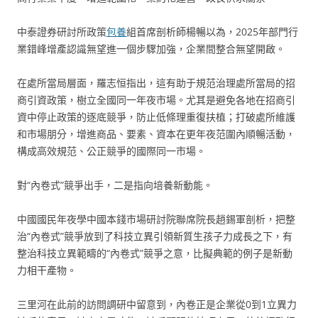
中泰證券研討所政策
包養
組首席剖析師楊暢以為，2025年部門行
業錯峰增產認識無望進一個步驟加強，企業間整合無望開啟。
在處所當局層面，羅志恒指出，這有助于規范治理處所當局的招
商引資政策，樹立全國同一年夜市場。尤其是避免各地在招商引
資中停止政策的逐底競爭，防止低條理重復扶植；打破處所維護
和市場朋分，增進商品、要素、資本在更年夜范圍內順暢活動，
構成高效規范、公正競爭的國際同一市場。
對“內卷式”競爭出手，二是指向培養新動能。
中國國民年夜學中國本錢市場研討院聯席院長趙錫軍剖析，把整
治“內卷式”競爭放到了科技立異引領新質生孩子力成長之下，有
整治科技立異範疇的“內卷式”競爭之意，比擬典範的例子是新動
力相干產物。
三里河在此前的訪問調研中留意到，內卷正是企業從0到1立異力