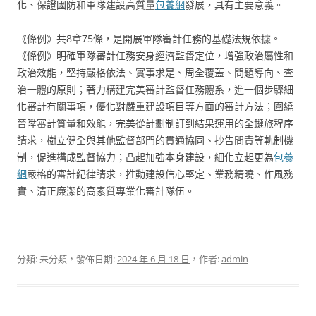
化、保證國防和軍隊建設高質量
包養網
發展，具有主要意義。
《條例》共8章75條，是開展軍隊審計任務的基礎法規依據。
《條例》明確軍隊審計任務安身經濟監督定位，增強政治屬性和
政治效能，堅持嚴格依法、實事求是、周全覆蓋、問題導向、查
治一體的原則；著力構建完美審計監督任務體系，進一個步驟細
化審計有關事項，優化對嚴重建設項目等方面的審計方法；圍繞
晉陞審計質量和效能，完美從計劃制訂到結果運用的全鏈旅程序
請求，樹立健全與其他監督部門的貫通協同、抄告問責等軌制機
制，促進構成監督協力；凸起加強本身建設，細化立起更為
包養
網
嚴格的審計紀律請求，推動建設信心堅定、業務精曉、作風務
實、清正廉潔的高素質專業化審計隊伍。
分類: 未分類，發佈日期:
2024 年 6 月 18 日
，作者:
admin