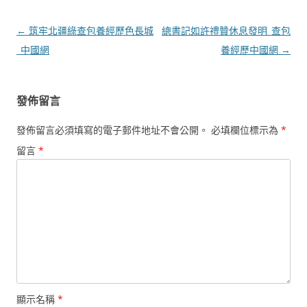
文
←
筑牢北疆綠查包養經歷色長城
總書記如許禮贊休息發明_查包
章
_中國網
養經歷中國網
→
導
覽
發佈留言
發佈留言必須填寫的電子郵件地址不會公開。
必填欄位標示為
*
留言
*
顯示名稱
*