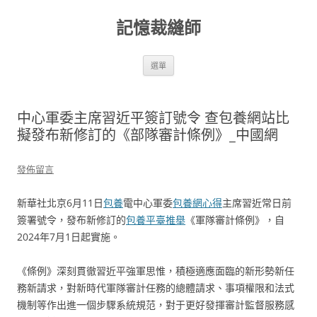
跳
至
記憶裁縫師
主
要
內
容
選單
中心軍委主席習近平簽訂號令 查包養網站比
擬發布新修訂的《部隊審計條例》_中國網
發佈留言
新華社北京6月11日
包養
電中心軍委
包養網心得
主席習近常日前
簽署號令，發布新修訂的
包養平臺推舉
《軍隊審計條例》，自
2024年7月1日起實施。
《條例》深刻貫徹習近平強軍思惟，積極適應面臨的新形勢新任
務新請求，對新時代軍隊審計任務的總體請求、事項權限和法式
機制等作出進一個步驟系統規范，對于更好發揮審計監督服務感