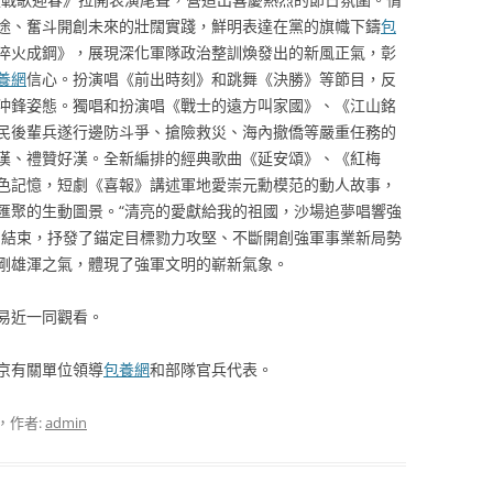
途、奮斗開創未來的壯闊實踐，鮮明表達在黨的旗幟下鑄
包
淬火成鋼》，展現深化軍隊政治整訓煥發出的新風正氣，彰
養網
信心。扮演唱《前出時刻》和跳舞《決勝》等節目，反
沖鋒姿態。獨唱和扮演唱《戰士的遠方叫家國》、《江山銘
民後輩兵遂行邊防斗爭、搶險救災、海內撤僑等嚴重任務的
漢、禮贊好漢。全新編排的經典歌曲《延安頌》、《紅梅
色記憶，短劇《喜報》講述軍地愛崇元勳模范的動人故事，
匯聚的生動圖景。“清亮的愛獻給我的祖國，沙場追夢唱響強
中結束，抒發了錨定目標勠力攻堅、不斷開創強軍事業新局勢
剛雄渾之氣，體現了強軍文明的嶄新氣象。
易近一同觀看。
京有關單位領導
包養網
和部隊官兵代表。
，作者:
admin