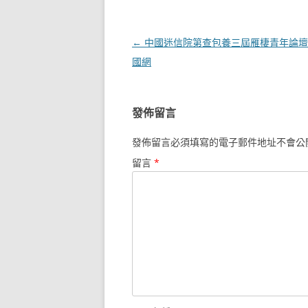
文
←
中國迷信院第查包養三屆雁棲青年論壇
章
國網
導
覽
發佈留言
發佈留言必須填寫的電子郵件地址不會公
留言
*