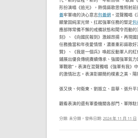
形扮演唱《追光》，熱情謳歌思惟照射前
養
牢軍魂的決心意志
包養網
。混聲獨唱《
顯鞏固純潔光榮、扛起強軍任務的堅定
包
應部隊常備不懈的戒備狀態和聞令而動的
刻》、《向國民報到》激越昂揚，再現國
任務擔當和年夜愛情懷，濃墨重彩謳歌好
贊》、《我是一個兵》喚起反動軍人的紅
鋪展出優良傳統賡續傳承、強國強軍氣力
軍戰歌”，表演在混聲獨唱《強軍有我》
的激情壯志。表演彰顯簡約樸素之美、陽
張又俠、何衛東、劉振立、苗華、張升平
觀看表演的還有軍委機關各部門、軍隊駐
分類: 未分類，發佈日期:
2024 年 11 月 11 日