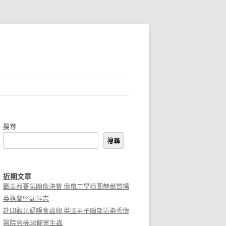
搜尋
搜尋
近期文章
戰墨西哥氛圍像決賽 億嵐工學椅圖赫爾贊揚
英格蘭堅韌斗志
赴印觀光疑誤食蟲卵 英國男子腦部沾染秀傳
醫院勞檢38條寄生蟲