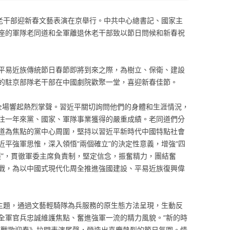
隊老干部迎新春文藝表演在京舉行。中共中心總書記、國家主
座的軍隊老同道和全軍離退休老干部致以節日問候和新春祝
平易近族傳統節日春節即將到來之際，為樹立、保衛、建設
的駐京部隊老干部在中國劇院歡聚一堂，喜迎新春佳節。
全場響起熱烈掌聲。習近平關切詢問他們的身體和生涯情況，
往一年來黨、國家、軍隊事業獲得的嚴重成績。老同道們分
道為焦點的黨中心周圍，堅持以習近平新時代中國特點社會
近平強軍思惟，深入領悟“兩個確立”的決定性意義，增強“四
維護”，貫徹軍委主席負責制，堅定信念，振奮精力，團結奮
戰，為以中國式現代化周全推進強國建設、平易近族復興偉
為主題，通過文藝輕騎隊為兵服務的原生態方法呈現，生動反
全軍官兵忠誠維護焦點、奮進強軍一流的精力風貌。“新的時
《戰歌迎春》拉開表演尾聲，營造出喜慶熱烈的節日氛圍。情