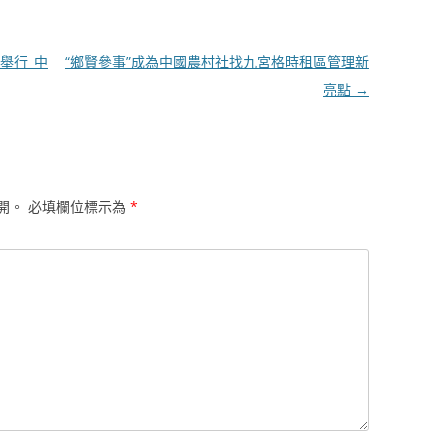
舉行_中
“鄉賢參事”成為中國農村社找九宮格時租區管理新
亮點
→
開。
必填欄位標示為
*