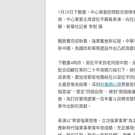
1月29日下戰書，中心軍委慰問駐京部
席、中心軍委主席習近平觀看表演，向在
願。新華社記者 李剛 攝
戰歌響亮迎新春，強軍奮進新征程。中華
新中國，為國防和軍隊建設作出凸起貢獻
下戰書4時許，習近平來到老同道中間，
配合回顧在黨的二十年夜精力指引下，過
歧表現，要加倍緊密地團結在以習近平同
主義思惟為指導，深刻
包養網心得
貫徹習
個意識”、堅定“四個自負”、做到“兩個
進，為打好實現建軍一百年奮斗目標攻堅
業作出新的貢獻。
表演以“學習強軍思惟、立功強軍事業”
應新時代強軍事業偉年夜成績，充足展現
代、新的征程，新的一年新目標”，歌舞