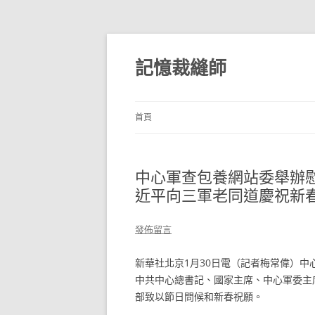
跳
至
主
記憶裁縫師
要
內
容
首頁
中心軍查包養網站委舉辦
近平向三軍老同道慶祝新春
發佈留言
新華社北京1月30日電（記者梅常偉）中
中共中心總書記、國家主席、中心軍委主
部致以節日問候和新春祝願。