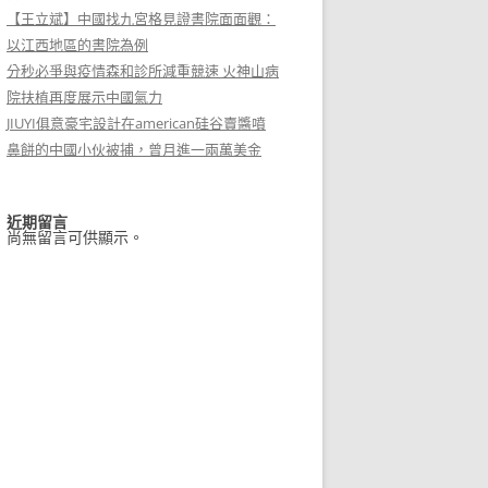
【王立斌】中國找九宮格見證書院面面觀：
以江西地區的書院為例
分秒必爭與疫情森和診所減重競速 火神山病
院扶植再度展示中國氣力
JIUYI俱意豪宅設計在american硅谷賣醬噴
鼻餅的中國小伙被捕，曾月進一兩萬美金
近期留言
尚無留言可供顯示。