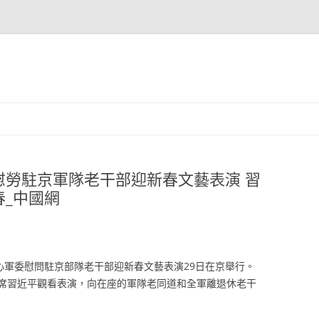
慰勞駐京軍隊老干部迎新春文藝表演 習
_中國網
心軍委慰問駐京部隊老干部迎新春文藝表演29日在京舉行。
席習近平觀看表演，向在座的軍隊老同道和全軍離退休老干