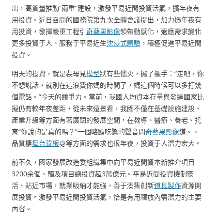
出，高質量推動“兩重”建設，激發平易近間投資活氣，擴年夜有
用投資。近日召開的國務院第九次全體會議提出，加力擴年夜有
用投資，發揮嚴重工程引
奇藝果影像
領帶動感化，適應需求變化
更多投資于人、服務于平易近生
沈浸式體驗
，積極促進平易近間
投資。
明天的投資，就是裴母見
模型
狀有些惱火，擺了擺手：“走吧，你
不想說話，就別在這浪費你媽的時間了，媽這個時候可以多打幾
個電話。”今天的競爭力。當前，我國人均資本存量與發達國家比
擬仍有較年夜差距，從未來遠景看，我國不僅在基礎設施建設、
產業升級等方面有著廣闊的發展空間，在教導、醫療、養老、托
育“你說的是真的嗎？”一個略顯吃驚的聲音問
奇藝果影像
道。、
品質棲
舞台背板
身等方面的需求也很年夜，投資于人潛力宏大。
前不久，國家發展改造委組織集中向平易近間資本新推介項目
3200余個、觸及項目總投資超3萬億元。平易近間投資機制靈
活、貼近市場，就業吸納才能強，善于湊集創新
道具製作
資源開
展投資。激發平易近間投資活氣，恰是有用釋放內需潛力的主要
內容。