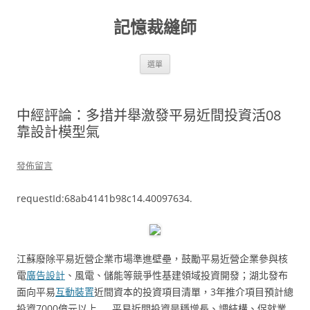
跳
至
記憶裁縫師
主
要
內
容
選單
中經評論：多措并舉激發平易近間投資活08
靠設計模型氣
發佈留言
requestId:68ab4141b98c14.40097634.
江蘇廢除平易近營企業市場準進壁壘，鼓勵平易近營企業參與核
電
廣告設計
、風電、儲能等競爭性基建領域投資開發；湖北發布
面向平易
互動裝置
近間資本的投資項目清單，3年推介項目預計總
投資7000億元以上……平易近間投資是穩增長、調結構、促就業