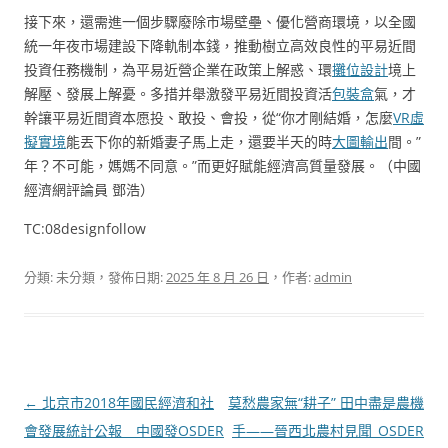
接下來，還需進一個步驟廢除市場壁壘、優化營商環境，以全國
統一年夜市場建設下降軌制本錢，推動樹立高效良性的平易近間
投資任務機制，為平易近營企業在政策上解惑、環
攤位設計
境上
解壓、發展上解憂。多措并舉激發平易近間投資活
包裝盒
氣，才
幹讓平易近間資本愿投、敢投、會投，從“你才剛結婚，怎麼
VR虛
擬實境
能丟下你的新婚妻子馬上走，還要半天的時
大圖輸出
間。”
年？不可能，媽媽不同意。”而更好賦能經濟高質量發展。（中國
經濟網評論員 鄧浩）
TC:08designfollow
分類: 未分類，發佈日期:
2025 年 8 月 26 日
，作者:
admin
文
←
北京市2018年國民經濟和社
莫愁農家無“耕子” 田中盡是農機
章
會發展統計公報 _ 中國發OSDER
手——晉西北農村見聞_OSDER