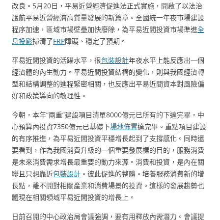
改良。5月20日，平易近營經濟促進法正式實施，開啟了以法治
護航平易近營經濟高質量發展的新篇章。全國統一年夜市場建設
程序加速，區域市場壁壘加快廢除，為平易近間投資市場準進
全
息投影
掃清了
FRP
障礙、穩定了預期。
平易近間投資的活躍水平，很
包裝設計
年夜水平上能反應出一個
經濟體的內生動力。平易近間投資結構的變化，則與我國經濟轉
型和結構調整的進程緊密相關，也反應出平易近間資本對風險偏
好和政策導向的敏理性。
今朝，本年“兩重”建設項目清單8000億元已所有的下達完畢，中
心預算內投資7350億元已基礎下
場地佈置
達完畢。重點項目建設
的有序推進，為平易近間投資平穩增長起到了支撐感化。同時還
要看到，作為我國消費升級的一個重要發展標的目的，服務消費
是未來消費需求增長最重要的動力來源。消費和投資，是內在關
聯且只想靠近
包裝設計
。彼此促進的整體。培養服務消費新的增
長點，離不開對相關產業和消費場景的投資。這樣的發展趨勢也
體現在相關領域平易近間投資的增長上。
日前召開的中心政治局會議強調，要有用釋放內需潛力。會議提