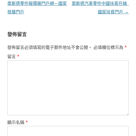
導
奧斯德零件報價展門戶網－國家
奧斯德汽車零件中國扶貧在線_
覽
發展門戶
國家扶貧門戶
→
發佈留言
發佈留言必須填寫的電子郵件地址不會公開。
必填欄位標示為
*
留言
*
顯示名稱
*