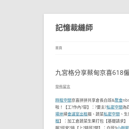
跳
至
主
記憶裁縫師
要
內
容
首頁
九宮格分享蔡甸京喜618
發佈留言
時租空間
京喜拼拼共享倉長白班&
聚會
n
啦！【工?作內?容】：?要主?
私密空間
為
場地
掃
會議室出租
描、蔬菜
私密空間
、生
租
】：加工倉蔬菜生果打包【基礎請求】：
服?從安?排【上?時班?間】：白班9
小樹屋