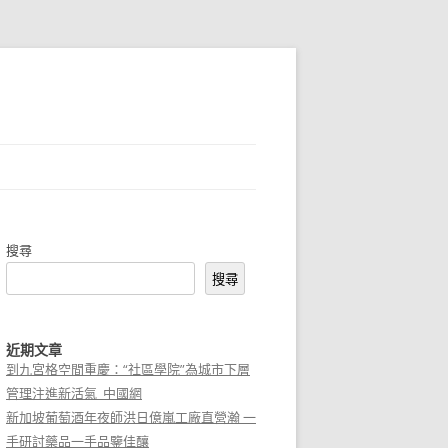
搜尋
搜尋
近期文章
到九宮格空間重慶：“社區學院”為城市下層
管理注進新活氣_中國網
新加坡葡萄酒年夜師洪日億嵐工廠直營瀚 一
手研討藥品一手品鑒佳釀