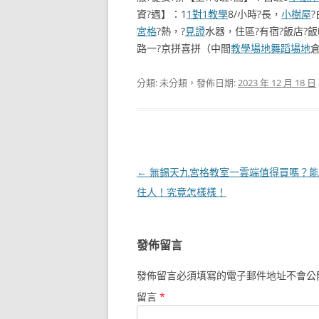
資?遇】：1
1對1教學
8/小時?長，
小樹屋
宮格
?熱，?
見證
水器，住區?有宿?飯店?
路一?京拼喜拼（中間
教學場地
舞蹈場地
分類: 未分類，發佈日期:
2023 年 12 月 18 日
文
←
無錫天九宮格教室一雲端值得買嗎？能
章
住人！究竟怎樣樣！
導
覽
發佈留言
發佈留言必須填寫的電子郵件地址不會公
留言
*