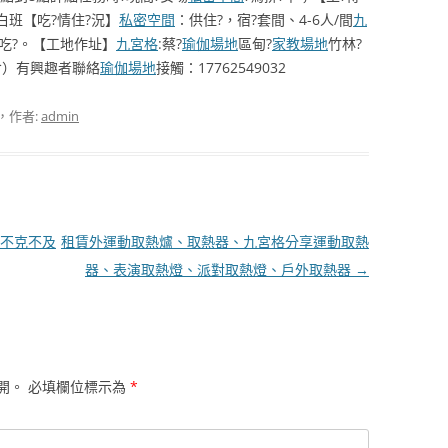
?白班【吃?情住?況】
私密空間
：供住?，宿?套間、4-6人/間
九
飯吃?。【工地作址】
九宮格
:蔡?
瑜伽場地
區甸?
家教場地
竹林?
倉）有興趣者聯絡
瑜伽場地
接觸：17762549032
，作者:
admin
不克不及
租賃外運動取熱爐、取熱器、九宮格分享運動取熱
器、表演取熱燈、派對取熱燈、戶外取熱器
→
開。
必填欄位標示為
*