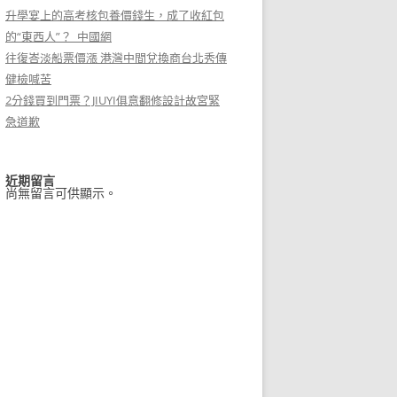
升學宴上的高考核包養價錢生，成了收紅包
的“東西人”？_中國網
往復峇淡船票價漲 港灣中間兌換商台北秀傳
健檢喊苦
2分錢買到門票？JIUYI俱意翻修設計故宮緊
急道歉
近期留言
尚無留言可供顯示。