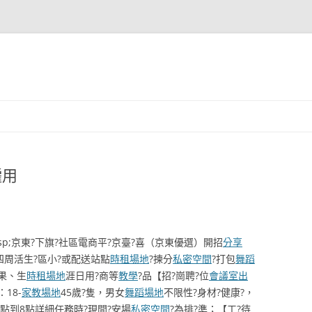
僱用
bsp;京東?下旗?社區電商平?京臺?喜（京東優選）開招
分享
四周活生?區小?或配送站點
時租場地
?揀分
私密空間
?打包
舞蹈
果、生
時租場地
涯日用?商等
教學
?品【招?崗聘?位
會議室出
18-
家教場地
45歲?隻，男女
舞蹈場地
不限性?身材?健康?，
點到8點詳細任務時?現間?安場
私密空間
?為排?準；【工?待