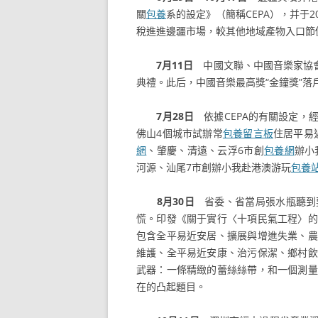
關
包養
系的設定》（簡稱CEPA），并于2
稅進進邊疆市場，較其他地域產物入口節
7月11日
中國文聯、中國音樂家協會
典禮。此后，中國音樂最高獎“金鐘獎”落
7月28日
依據CEPA的有關設定，
佛山4個城市試辦常
包養留言板
住居平易
網
、肇慶、清遠、云浮6市創
包養網
辦小
河源、汕尾7市創辦小我赴港澳游玩
包養
8月30日
省委、省當局張水瓶聽到
慌。印發《關于實行〈十項民氣工程〉的
包含全平易近安居、擴展與增進失業、農
維護、全平易近安康、治污保潔、鄉村飲
武器：一條精緻的蕾絲絲帶，和一個測量
在的凸起題目。