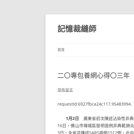
跳
至
主
記憶裁縫師
要
內
容
首頁
二〇專包養網心得〇三年
發佈留言
requestId:6927fbca24c117.95483994.
1月2日
廣東省初次陳述沾染性非典範肺
16日，佛山市禪城區發明首例非典範肺炎
3日，全省共陳述SARS病例1512例，此