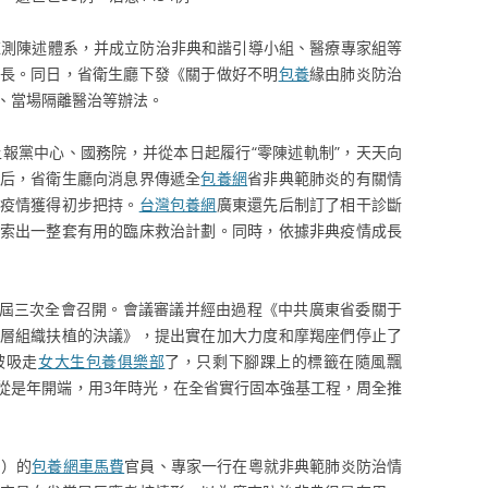
測陳述體系，并成立防治非典和諧引導小組、醫療專家組等
長。同日，省衛生廳下發《關于做好不明
包養
緣由肺炎防治
、當場隔離醫治等辦法。
報黨中心、國務院，并從本日起履行“零陳述軌制”，天天向
后，省衛生廳向消息界傳遞全
包養網
省非典範肺炎的有關情
疫情獲得初步把持。
台灣包養網
廣東還先后制訂了相干診斷
索出一整套有用的臨床救治計劃。同時，依據非典疫情成長
屆三次全會召開。會議審議并經由過程《中共廣東省委關于
層組織扶植的決議》，提出實在加大力度和摩羯座們停止了
被吸走
女大生包養俱樂部
了，只剩下腳踝上的標籤在隨風飄
從是年開端，用3年時光，在全省實行固本強基工程，周全推
）的
包養網車馬費
官員、專家一行在粵就非典範肺炎防治情