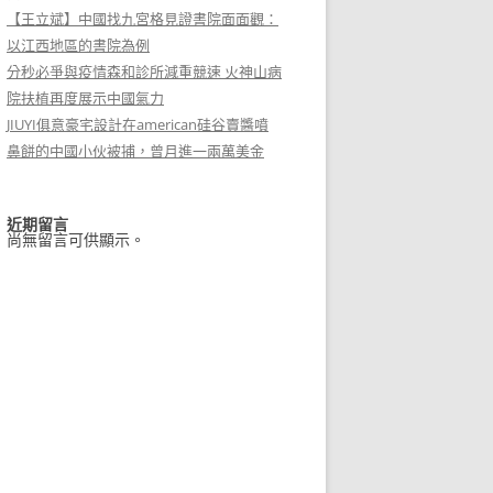
【王立斌】中國找九宮格見證書院面面觀：
以江西地區的書院為例
分秒必爭與疫情森和診所減重競速 火神山病
院扶植再度展示中國氣力
JIUYI俱意豪宅設計在american硅谷賣醬噴
鼻餅的中國小伙被捕，曾月進一兩萬美金
近期留言
尚無留言可供顯示。