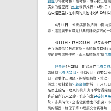
包養
形停止考核。經考核，世界衛生組織
廣東的經歷應向
包養
世界推行。4月9日
這些經歷盡快在中國的其他地域和全球推
4月11日
省疾病預防把持中間向消
毒。這是廣東省尋覓非典範肺炎病因的一
4月11日、17日和18日
粵港兩邊在
天互通疫情和防治狀態。應噴鼻港特殊行
院的非典臨床任務，兩人獲噴鼻港“抗
包
包養網
4月23日
胡錦濤作
包養金額
鄧練賢
包養俱樂部
。4月26日，省委公
日，省委作出決議，追授鄧練賢、葉欣、
儀式：強制愛情
包養金額
對稱！」月13
名單上除名，廣東的抗非典斗爭奪得階段
步前輩所有人全體、進步前輩
包養網車
院。非典時代，全省做到黌舍不斷課，市
局的穩固，確保了第93屆廣交會賓客無