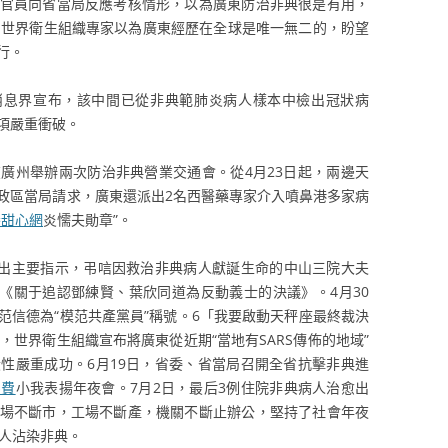
官員向省當局反應考核情形，以為廣東防治非典很是有用，
，世界衛生組織專家以為廣東經歷在全球是唯一無二的，盼望
行。
息界宣布，該中間已從非典範肺炎病人樣本中檢出冠狀病
項嚴重衝破。
廣州舉辦兩次防治非典營業交通會。從4月23日起，兩邊天
政區當局請求，廣東還派出2名西醫藥專家介入噴鼻港多家病
養甜心網
炎懦夫勛章”。
出主要指示，弔唁因救治非典病人獻誕生命的中山三院大夫
佈《關于追認鄧練賢、葉欣同道為反動義士的決議》。4月30
范信德為“模范共產黨員”稱號。6「我要啟動天秤座最終裁決
日，世界衛生組織宣布將廣東從近期“當地有SARS傳佈的地域”
性嚴重成功。6月19日，省委、省當局召開全省抗擊非典進
馬費
小我表揚年夜會。7月2日，最后3例住院非典病人治愈出
場不斷市，工場不斷產，機關不斷止辦公，堅持了社會年夜
一人沾染非典。