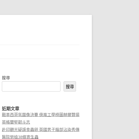
搜尋
搜尋
近期文章
戰墨西哥氛圍像決賽 億嵐工學椅圖赫爾贊揚
英格蘭堅韌斗志
赴印觀光疑誤食蟲卵 英國男子腦部沾染秀傳
醫院勞檢38條寄生蟲