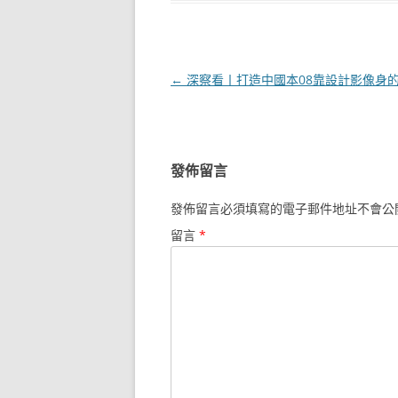
文
←
深察看丨打造中國本08靠設計影像身的
章
導
覽
發佈留言
發佈留言必須填寫的電子郵件地址不會公
留言
*