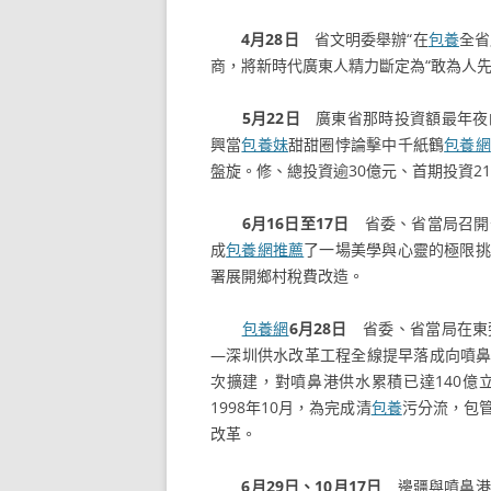
4月28日
省文明委舉辦“在
包養
全省
商，將新時代廣東人精力斷定為“敢為人
5月22日
廣東省那時投資額最年夜
興當
包養妹
甜甜圈悖論擊中千紙鶴
包養網
盤旋。修、總投資逾30億元、首期投資2
6月16日至17日
省委、省當局召開
成
包養網推薦
了一場美學與心靈的極限挑
署展開鄉村稅費改造。
包養網
6月28日
省委、省當局在東
—深圳供水改革工程全線提早落成向噴鼻
次擴建，對噴鼻港供水累積已達140億
1998年10月，為完成清
包養
污分流，包
改革。
6月29日、10月17日
邊疆與噴鼻港