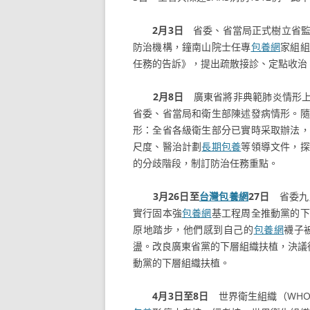
2月3日
省委、省當局正式樹立省監
防治機構，鐘南山院士任專
包養網
家組組
任務的告訴》，提出疏散接診、定點收治
2月8日
廣東省將非典範肺炎情形上
省委、省當局和衛生部陳述發病情形。隨
形：全省各級衛生部分已實時采取辦法，
尺度、醫治計劃
長期包養
等領導文件，探
的分歧階段，制訂防治任務重點。
3月26日至
台灣包養網
27日
省委九
實行固本強
包養網
基工程周全推動黨的下
原地踏步，他們感到自己的
包養網
襪子
盪。改良廣東省黨的下層組織扶植，決議
動黨的下層組織扶植。
4月3日至8日
世界衛生組織（WHO