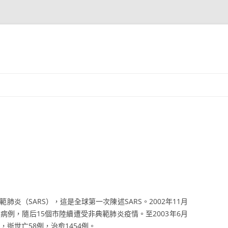
炎（SARS），這是全球第一次陳述SARS。2002年11月
病例，隨后15個市陸續遭受非典範肺炎疫情。至2003年6月
中，逝世亡58例，治愈1454例。