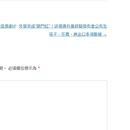
音樂劇IP
外貿完成“開門紅”！這場專包養經驗發布會公布生
孩子、花費、進出口多項數據
→
開。
必填欄位標示為
*