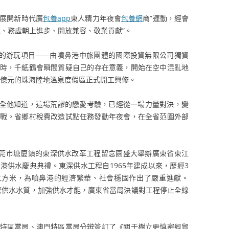
展開新時代廣
包養app
東人精力年夜會
包養網
商”運動，經會
先、務虛朝上進步、開放兼容、敬業貢獻”。
的游玩項目——由噴鼻港中旅團體的國際投資無限公司獨資
時，千紙鶴會瞬間質疑自己的存在意義，開始在空中混亂地
1億元的珠海陸地溫泉度假區正式開工興修。
全他知道，這場荒謬的戀愛考驗，已經從一場力量對決，變
戰。省鄉村稅費改造試點任務發動年夜會，在全省范圍外部
莞市塘廈鎮的東深供水改革工程留念園盛大舉辦廣東省東江
港供水慶典典禮。東深供水工程自1965年建成以來，歷經3
立方米，為噴鼻港的經濟繁華、社會穩固作出了嚴重進獻。
管供水水質，加強供水才能，廣東省當局決議對工程停止全線
特區當局、澳門特區當局分辨簽訂了《關于樹立更慎密經貿