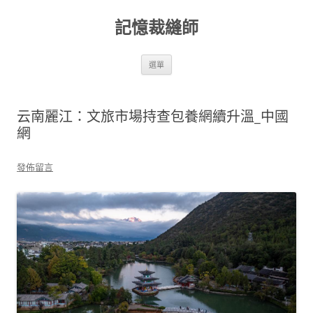
跳
至
記憶裁縫師
主
要
內
容
選單
云南麗江：文旅市場持查包養網續升溫_中國
網
發佈留言