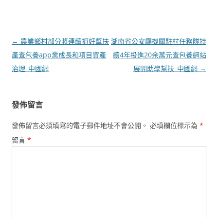
文
←
農業鄉村部分將連續抓好幫扶
湖南省公安廳機關駐村任務隊持
章
產查包養app業成長和項目資產
續4年投進20余萬元查包養網站
導
治理_中國網
展開助學幫扶_中國網
→
覽
發佈留言
發佈留言必須填寫的電子郵件地址不會公開。
必填欄位標示為
*
留言
*