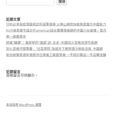
搜尋
近期文章
分秒必爭與疫情森和診所減重競速 火神山病院扶植再度展示中國氣力
JIUYI俱意豪宅設計在american硅谷賣醬噴鼻餅的中國小伙被捕，曾月
進一兩萬美金
經典“轉譯”：黃庭堅的“理語”詩–文史–中國找九宮格見證作家網
到九宮格空間重慶：“社區學院”為城市下層管理注進新活氣_中國網
新加坡葡萄酒年夜師洪日億嵐工廠直營瀚 一手研討藥品一手品鑒佳釀
近期留言
尚無留言可供顯示。
本站採用 WordPress 建置