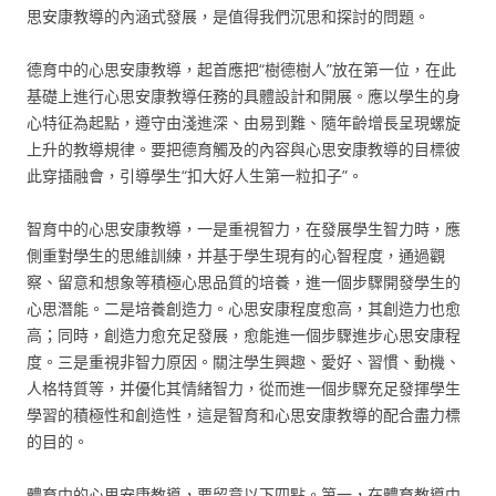
思安康教導的內涵式發展，是值得我們沉思和探討的問題。
德育中的心思安康教導，起首應把“樹德樹人”放在第一位，在此
基礎上進行心思安康教導任務的具體設計和開展。應以學生的身
心特征為起點，遵守由淺進深、由易到難、隨年齡增長呈現螺旋
上升的教導規律。要把德育觸及的內容與心思安康教導的目標彼
此穿插融會，引導學生“扣大好人生第一粒扣子”。
智育中的心思安康教導，一是重視智力，在發展學生智力時，應
側重對學生的思維訓練，并基于學生現有的心智程度，通過觀
察、留意和想象等積極心思品質的培養，進一個步驟開發學生的
心思潛能。二是培養創造力。心思安康程度愈高，其創造力也愈
高；同時，創造力愈充足發展，愈能進一個步驟進步心思安康程
度。三是重視非智力原因。關注學生興趣、愛好、習慣、動機、
人格特質等，并優化其情緒智力，從而進一個步驟充足發揮學生
學習的積極性和創造性，這是智育和心思安康教導的配合盡力標
的目的。
體育中的心思安康教導，要留意以下四點。第一，在體育教導中