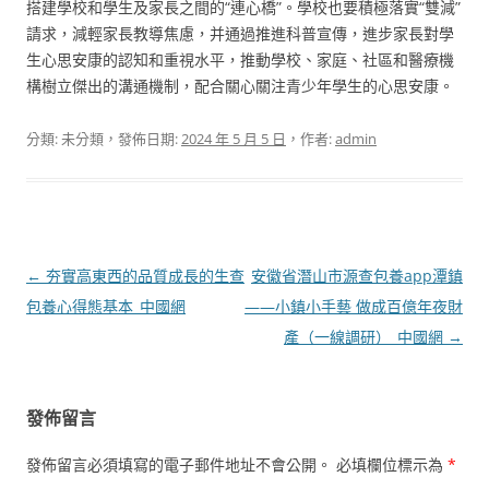
搭建學校和學生及家長之間的“連心橋”。學校也要積極落實“雙減”
請求，減輕家長教導焦慮，并通過推進科普宣傳，進步家長對學
生心思安康的認知和重視水平，推動學校、家庭、社區和醫療機
構樹立傑出的溝通機制，配合關心關注青少年學生的心思安康。
分類: 未分類，發佈日期:
2024 年 5 月 5 日
，作者:
admin
文
←
夯實高東西的品質成長的生查
安徽省潛山市源查包養app潭鎮
章
包養心得態基本_中國網
——小鎮小手藝 做成百億年夜財
導
產（一線調研）_中國網
→
覽
發佈留言
發佈留言必須填寫的電子郵件地址不會公開。
必填欄位標示為
*