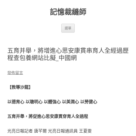
跳
至
記憶裁縫師
主
要
內
容
選單
五育并舉，將增進心思安康貫串育人全經過歷
程查包養網站比擬_中國網
發佈留言
【教導沙龍】
以德育心 以聰明心 以體強心 以美潤心 以勞健心
五育并舉，將促進心思安康貫穿育人全過程
光亮日報記者 唐芊爾 光亮日報通訊員 王夏雯