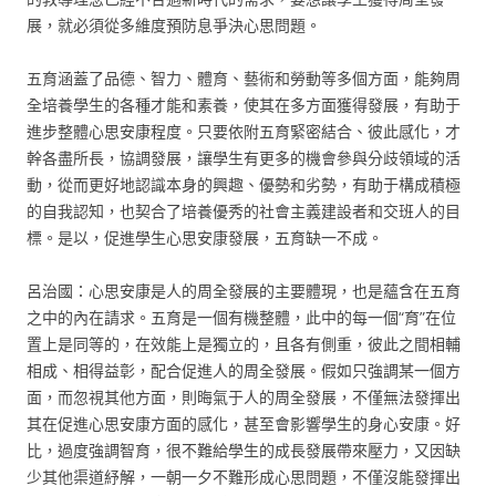
展，就必須從多維度預防息爭決心思問題。
五育涵蓋了品德、智力、體育、藝術和勞動等多個方面，能夠周
全培養學生的各種才能和素養，使其在多方面獲得發展，有助于
進步整體心思安康程度。只要依附五育緊密結合、彼此感化，才
幹各盡所長，協調發展，讓學生有更多的機會參與分歧領域的活
動，從而更好地認識本身的興趣、優勢和劣勢，有助于構成積極
的自我認知，也契合了培養優秀的社會主義建設者和交班人的目
標。是以，促進學生心思安康發展，五育缺一不成。
呂治國：心思安康是人的周全發展的主要體現，也是蘊含在五育
之中的內在請求。五育是一個有機整體，此中的每一個“育”在位
置上是同等的，在效能上是獨立的，且各有側重，彼此之間相輔
相成、相得益彰，配合促進人的周全發展。假如只強調某一個方
面，而忽視其他方面，則晦氣于人的周全發展，不僅無法發揮出
其在促進心思安康方面的感化，甚至會影響學生的身心安康。好
比，過度強調智育，很不難給學生的成長發展帶來壓力，又因缺
少其他渠道紓解，一朝一夕不難形成心思問題，不僅沒能發揮出