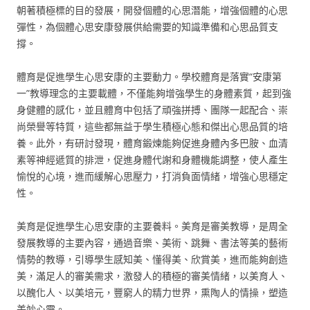
朝著積極標的目的發展，開發個體的心思潛能，增強個體的心思
彈性，為個體心思安康發展供給需要的知識準備和心思品質支
撐。
體育是促進學生心思安康的主要動力。學校體育是落實“安康第
一”教導理念的主要載體，不僅能夠增強學生的身體素質，起到強
身健體的感化，並且體育中包括了頑強拼搏、團隊一起配合、崇
尚榮譽等特質，這些都無益于學生積極心態和傑出心思品質的培
養。此外，有研討發現，體育鍛煉能夠促進身體內多巴胺、血清
素等神經遞質的排泄，促進身體代謝和身體機能調整，使人產生
愉悅的心境，進而緩解心思壓力，打消負面情緒，增強心思穩定
性。
美育是促進學生心思安康的主要養料。美育是審美教導，是周全
發展教導的主要內容，通過音樂、美術、跳舞、書法等美的藝術
情勢的教導，引導學生感知美、懂得美、欣賞美，進而能夠創造
美，滿足人的審美需求，激發人的積極的審美情緒，以美育人、
以醜化人、以美培元，豐窮人的精力世界，熏陶人的情操，塑造
美妙心靈。