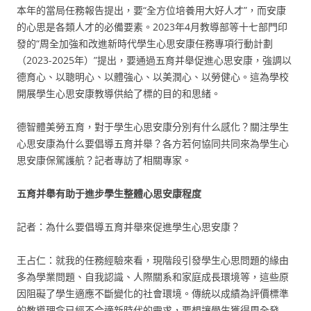
本年的當局任務報告提出，要“全方位培養用大好人才”，而安康
的心思是各類人才的必備要素。2023年4月教導部等十七部門印
發的“周全加強和改進新時代學生心思安康任務專項行動計劃
（2023-2025年）”提出，要通過五育并舉促進心思安康，強調以
德育心、以聰明心、以體強心、以美潤心、以勞健心。這為學校
開展學生心思安康教導供給了標的目的和思緒。
德智體美勞五育，對于學生心思安康分別有什么感化？關注學生
心思安康為什么要倡導五育并舉？各方若何協同共同來為學生心
思安康保駕護航？記者專訪了相關專家。
五育并舉有助于進步學生整體心思安康程度
記者：為什么要倡導五育并舉來促進學生心思安康？
王占仁：就我的任務經驗來看，現階段引發學生心思問題的緣由
多為學業問題、自我認識、人際關系和家庭成長環境等，這些原
因阻礙了學生適應不斷變化的社會環境。傳統以成績為評價標準
的教導理念已經不合適新時代的需求，要想讓學生獲得周全發