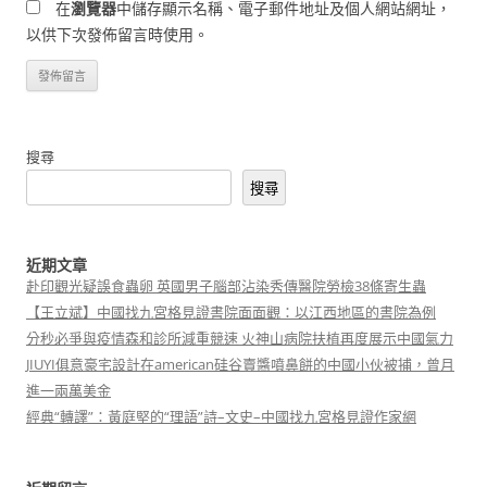
在
瀏覽器
中儲存顯示名稱、電子郵件地址及個人網站網址，
以供下次發佈留言時使用。
搜尋
搜尋
近期文章
赴印觀光疑誤食蟲卵 英國男子腦部沾染秀傳醫院勞檢38條寄生蟲
【王立斌】中國找九宮格見證書院面面觀：以江西地區的書院為例
分秒必爭與疫情森和診所減重競速 火神山病院扶植再度展示中國氣力
JIUYI俱意豪宅設計在american硅谷賣醬噴鼻餅的中國小伙被捕，曾月
進一兩萬美金
經典“轉譯”：黃庭堅的“理語”詩–文史–中國找九宮格見證作家網