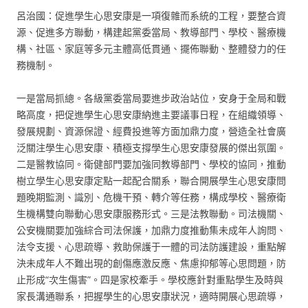
呂治國：促進學生心思安康是一項復雜而系統的工程，要整合資
源、促進多方聯動，構建起黨委當局、教導部門、學校、醫療機
構、社區、家庭等多元主體高低貫通、擺佈聯動、整體發力的任
務機制。
一是當局抓總。各級黨委當局要進步政治站位，安身于全局和戰
略高度，把促進學生心思安康納進主要議事日程，在組織領導、
發展規劃、資源保證、經費投進等方面加鼎力度，營造全社會廣
泛關注學生心思安康、積極支撐學生心思安康發展的傑出氛圍。
二是醫教協同。衛健部門要加強同教導部門、學校的協同，推動
樹立學生心思安康定點一起配合關系，聯合開展學生心思安康問
題晚期監測、識別、危機干預、轉介等任務，構成學校、醫療衛
生機構雙向聯動心思安康服務形式。三是法教聯動。司法機關、
公安機關要加強綜合司法保護，加鼎力度推動集未成年人詢問、
法令支援、心思疏導、救助保護于一體的司法防護建設，重點解
決未成年人不難出現的創傷應激反應、焦慮抑郁等心思問題，防
止形成“次生傷害”。四是家校牽手。學校應針對重點學生及時與
家長溝通聯系，把握學生的心思安康狀況，適時開展心思疏導，