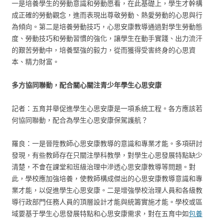
一是培養學生的勞動意識和勞動愿看，在此基礎上，學生才幹構
成正確的勞動觀念，進而表現出尊敬勞動、熱愛勞動的心思與行
為傾向。第二是培養勞動技巧，心思安康教導通過對學生勞動態
度、勞動技巧和勞動習慣的強化，讓學生在動手實踐、出力流汗
的艱苦勞動中，培養堅強的毅力，從而獲得受害終身的心思資
本、精力財富。
多方協同聯動，配合關心關注青少年學生心思安康
記者：五育并舉促進學生心思安康是一項系統工程。各方應該若
何協同聯動，配合為學生心思安康保駕護航？
羅良：一是晉陞教師心思安康教導的意識和專業才能。多項研討
發現，有些教師存在只關注學科教學，對學生心思發展特點缺少
清楚，不會在課堂和班級治理中滲透心思安康教導等問題。對
此，學校應加強培養，使教師構成傑出的心思安康教導意識和專
業才能，以促進學生心思安康。二是增強學校治理人員和各級教
導行政部門任務人員的頂層設計才能與統籌實施才能。學校或區
域要基于學生心思發展特點和心思安康需求，對在五育中如
包養