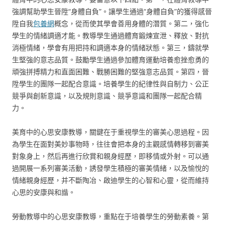
強調幫助學生晉陞“身體自負”。讓學生通過“身體自負”的獲得感晉
陞自我
包養網
概念，從而使其學會善用身體的潛質。第二，強化
學生的情緒調適才能。教導學生通過體育鍛煉宣泄、釋放、對抗
消極情緒，學會有用把持和調適本身的情緒狀態。第三，鑄就學
生堅強的意志品質。鼓勵學生通過參加體育運動培養愈挫愈勇的
頑強拼搏精力和直面困難、戰勝困難的堅強意志品質。第四，晉
陞學生的團隊一起配合意識。培養學生的紀律性與自制力、公正
競爭與創新意識，以及規則意識、競爭意識和團隊一起配合精
力。
美育中的心思安康教導，關鍵在于重視學生的審美心思過程。因
為學生在面對美妙事物時，往往會把本身的主觀感情轉移到審美
對象身上，然后再進行欣賞和親身經歷，即移情或外射。可以通
過開展一系列審美活動，誘發學生積極的審美情緒，以及愉悅的
情緒親身經歷，并不斷陶冶、啟迪學生的心智和心靈，從而維持
心思的安康與和諧。
勞動教導中的心思安康教導，重點在于培養學生的勞動素養。第