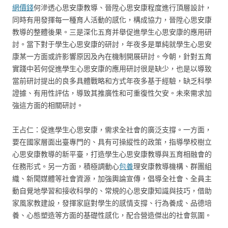
網價錢
何滲透心思安康教導、晉陞心思安康程度進行頂層設計，
同時有用發揮每一種育人活動的感化，構成協力，晉陞心思安康
教導的整體後果。三是深化五育并舉促進學生心思安康的應用研
討。當下對于學生心思安康的研討，年夜多是單純就學生心思安
康某一方面或許影響原因及內在機制開展研討。今朝，針對五育
實踐中若何促進學生心思安康的應用研討很是缺少，也是以導致
當前研討提出的良多具體戰略和方式年夜多基于經驗，缺乏科學
證據、有用性評估，導致其推廣性和可重復性欠安。未來需求加
強這方面的相關研討。
王占仁：促進學生心思安康，需求全社會的廣泛支撐。一方面，
要在國家層面出臺專門的、具有可操縱性的政策，指導學校樹立
心思安康教導的新平臺，打造學生心思安康教導與五育相融會的
任務形式。另一方面，積極調動心
包養
理安康教導機構、群團組
織、新聞媒體等社會資源，加強輿論宣傳，倡導全社會、全員主
動自覺地學習和接收科學的、常規的心思安康知識與技巧，借助
家風家教建設，發揮家庭對學生的感情支撐、行為養成、品德培
養、心態塑造等方面的基礎性感化，配合營造傑出的社會氛圍。