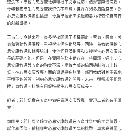
理念下，學校心思安康教導獲得了必定成績，但就實際情況看，
今朝我國學生心思安康狀況仍不睬想，且存在諸多風險原因，對
心思安康教導提出挑戰，今后學校還需求繼續盡力摸索切實可行
的創新舉措。
王占仁：今朝來看，良多學校開設了多種德育、智育、體育、美
育和勞動教導課程，重視學生個性化發展，同時，為教師供給心
思安康教導和輔導培訓，使他們具備指導和支撐學生心思安康成
長的基礎才能。但是，在實際任務中還存在一些問題，好比：心
思安康教導與五育的融會不深，學校內部的協同機制效力比較
低，在心思安康教導方面的資源投進無限，部門教師對其重視水
平還不夠等等，制約心思安康教導的開展。未來，還需求不斷晉
陞五育教導，科學有用促進學生心思安康成長。
記者：若何切實在五育中做好意理安康教導，實現二者的有用融
會？
俞國良：若何周全確立心思安康教導在五育并舉中的主要位置、
感化和價值，積極應對心思安康教導面臨的挑戰，尋求高質量心