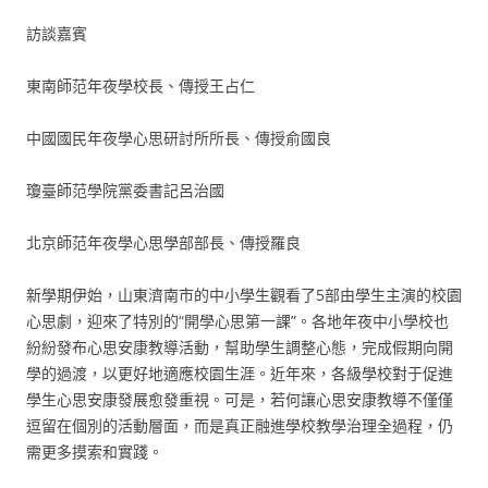
訪談嘉賓
東南師范年夜學校長、傳授王占仁
中國國民年夜學心思研討所所長、傳授俞國良
瓊臺師范學院黨委書記呂治國
北京師范年夜學心思學部部長、傳授羅良
新學期伊始，山東濟南市的中小學生觀看了5部由學生主演的校園
心思劇，迎來了特別的“開學心思第一課”。各地年夜中小學校也
紛紛發布心思安康教導活動，幫助學生調整心態，完成假期向開
學的過渡，以更好地適應校園生涯。近年來，各級學校對于促進
學生心思安康發展愈發重視。可是，若何讓心思安康教導不僅僅
逗留在個別的活動層面，而是真正融進學校教學治理全過程，仍
需更多摸索和實踐。