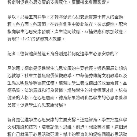
智育對促進心思安康的支撐感化，反而帶來負面影響。
是以，只要五育并舉，才幹將促進心思安康貫穿于育人的全過
程、各方面、各環節，在各有側重中彼此依存、彼此促進，配合
指向學生心思安康發展，產生協同效應、互補效應和累加效應，
實現“1+1>2”的整體育人效能。
記者：德智體美勞這五育分別是若何促進學生心思安康的？
呂治國：德育是促進學生心思安康的主要途徑。通過開展幻想信
心教導、社會主義焦點價值觀教導、中華優秀傳統文明教導以及
生態文明教導等德育任務，能幫助學生養成傑出的政治素質、品
德品質、法治意識和行為習慣，增強學生的社會適應才能，培養
健全的人格，在心思層面，德育結果將轉化為學生的心思素養和
品質，促進學生心思安康發展。
智育是促進學生心思安康的主要支撐。通過智育，學生把握科學
文明知識和技巧，培養記憶、思維、創造、想象等才能，這個過
程自己就屬于心思活動范疇。傑出的智育能夠促進個體心思活動