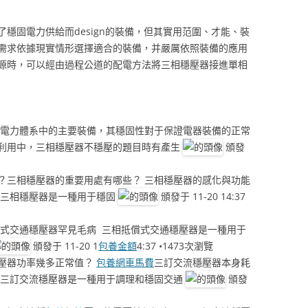
了穩固電力供給而design的裝備，但其實用范圍、才能、裝
需求依據現實情形選擇適合的裝備，并嚴厲依照裝備的應用
源時，可以經由過程公道的配電方法將三相穩壓器接進單相
為電力體系中的主要裝備，其穩固性對于保證電器裝備的正常
利用中，三相穩壓器不穩壓的題目時有產生
頒發
？三相穩壓器的重要用處有哪些？ 三相穩壓器的感化與功能
 三相穩壓器是一種用于穩固
頒發于 11-20 14:37
償式交通穩壓器罕見毛病 三相抵償式交通穩壓器是一種用于
頒發于 11-20 1
包養金額
4:37 •1473次瀏覽
壓器功率幾多正常值？
包養網車馬費
三訂交流穩壓器本身耗
 三訂交流穩壓器是一種用于調理和穩固交通
頒發