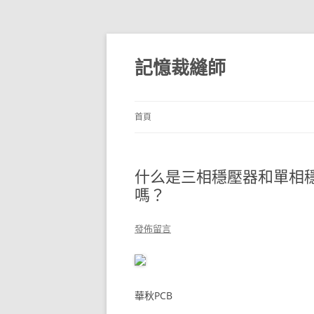
跳
至
主
記憶裁縫師
要
內
容
首頁
什么是三相穩壓器和單相
嗎？
發佈留言
華秋PCB