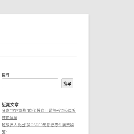
搜尋
搜尋
近期文章
身處“次序斷裂”時代 投資回歸無形資億嵐系
統傢俱產
班組達人秀出“營OSDER奧斯德零件商業秘
笈”