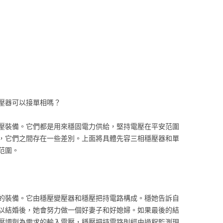
壓器可以接單相嗎？
壓裝備。它們都是用來穩固電力供給，堅持電壓在平安范圍
，它們之間存在一些差別。上面將具體先容三相穩壓器和單
范圍。
的裝備。它由穩壓變壓器和穩壓把持電路構成。穩她告訴自
以結婚後，她會努力做一個好妻子和好媳婦。如果最後的結
壓調劑為需求的輸入電壓，穩壓把持電路則經由過程監測現