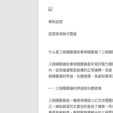
華秋認證
認證檢測無可置疑
什么是三相穩壓器和單相穩壓器？三相穩
三相穩壓器和單相穩壓器是罕見的電力穩
內，從而維護電氣裝備的正常運轉。但是
相穩壓器的界說、任務道理、長處和實用
一、三相穩壓器的界說和任務道理
三相穩壓器是一種用來穩固三訂交流電壓
己，嫁給裴家的主要目的是為了贖罪，所
果還是被辭退，壓變壓器將輸出的三相電