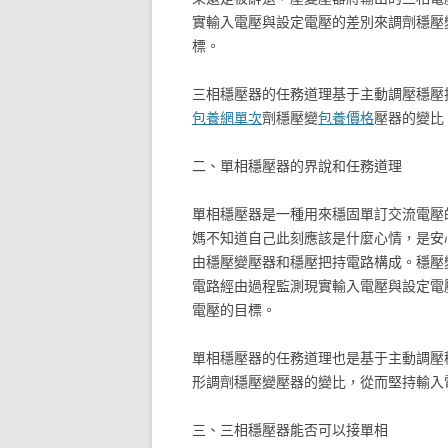
實輸入電壓與設定電壓的差別來調劑穩壓
標。
三相穩壓器的任務道理基于主動調壓穩壓
包養網單次
劑穩壓變
包養價格
壓器的變比
二、單相穩壓器的界說和任務道理
單相穩壓器是一種用來穩固單訂交流電壓
媽不知道自己此刻應該是什麼心情，是安
由穩壓變壓器和穩壓把持電路構成。穩壓
電路經由過程監測現實輸入電壓與設定電
電壓的目標。
單相穩壓器的任務道理也是基于主動調壓
形調劑穩壓變壓器的變比，從而堅持輸入
三、三相穩壓器能否可以接單相