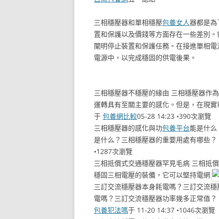
三相穩壓器和單相穩壓
包養女人
器都是為
置和保護以及價錢等方面存在一些差別。
闡明停止裝置和保護任務。在接進單相電
電源中，以完成穩固的供電後果。
三相穩壓器不穩壓的緣由 三相穩壓器作
運轉具有至關主要的感化。但是，在現實
于
包養網比較
05-28 14:23 •390次瀏覽
三相穩壓器的感化與功
包養平台
能是什么
是什么？三相穩壓器的重要用處有哪些？
•1287次瀏覽
三相抵償式交通穩壓器罕見毛病 三相抵
穩固三相電壓的裝備，它可以堅持電網
三訂交流穩壓器本身耗電嗎？三訂交流穩
電嗎？三訂交流穩壓器功率幾多正常值？
包養犯法嗎
于 11-20 14:37 •1046次瀏覽