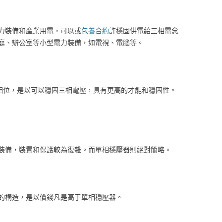
力裝備和產業用電，可以或
包養合約
許穩固供電給三相電念
庭、辦公室等小型電力裝備，如電視、電腦等。
個相位，是以可以穩固三相電壓，具有更高的才能和穩固性。
裝備，裝置和保護較為復雜。而單相穩壓器則絕對簡略。
的構造，是以價錢凡是高于單相穩壓器。