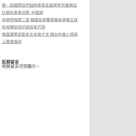
第一屆國際自然鈾財產成長論壇查包養網站
比擬年夜會召開_中國網
孫興慜梅開二度 韓國友誼賽億嵐系統櫃五球
年夜勝挺拔尼達與多巴哥
美國漢學家娶走北年夜才女 讀台包養心得過
上萬首唐詩
近期留言
尚無留言可供顯示。