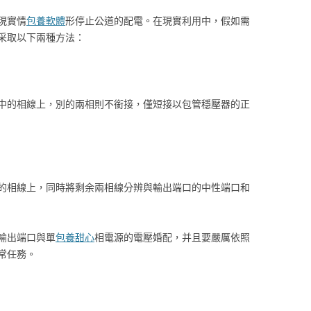
現實情
包養軟體
形停止公道的配電。在現實利用中，假如需
采取以下兩種方法：
中的相線上，別的兩相則不銜接，僅短接以包管穩壓器的正
的相線上，同時將剩余兩相線分辨與輸出端口的中性端口和
輸出端口與單
包養甜心
相電源的電壓婚配，并且要嚴厲依照
常任務。