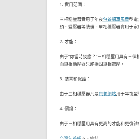
1. 實用范圍：
三相穩壓器實用于年夜
包養網車馬費
型電
頭、變壓器等裝備。單相穩壓器實用于家
2. 才能：
由于“你當時幾歲？”三相穩壓用具有三
而單相穩壓器只能穩固單相電壓。
3. 裝置和保護：
由于三相穩壓器凡是
包養網站
用于年夜型
4. 價錢：
由于三相穩壓用具有更高的才能和更復雜
台灣包養網
五、總結