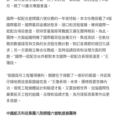
月，開了10屢次專題會議。
國際一起配合是嫦娥六號任務的一年夜特點。本次任務搭載了4個
國際載荷。國際載荷設備狀態多、接口和流程復雜，確保國際一
起配合項目進度、把持質量風險等難題又擺在團隊眼前。為此，
團隊一方面組織明確了國際載荷從設備交付、集成測試、在軌任
務到數據接受與交換的全流程任務計劃，制訂各環節的規范化請
求；另一方面樹立聯合任務組，及時協調技術和治理方面的問
題。“國際一起配合伙伴都對本次國際一起配合表現很滿意。”王
瓊說。
“我國探月工程獲得勝利，關鍵在于規劃了一張好的藍圖，并認真
仔細地將這張藍圖繪究竟。”王瓊表現，未來，團隊既要苦練內
功，晉陞工程總體設計和驗證才能，又要放眼世界，加強國際性
嚴重航天工程的組織、治理和協調才能，為月球探測事業作出更
多貢獻。
中國航天科技集團八院嫦娥六號軌道器團隊