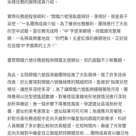
采樣任務的團隊成員介紹。
實際任務過程很順利。“嫦娥六號落點選得好、落得好，很是易于
采挖。”一名團隊成員介紹，為了確保任務勝利，團隊進行了大批
的空中試驗。當任務完成時，“中”字逐漸顯現，待國旗完整展
開，一名隊員興奮地說：“你們看！五星紅旗的展開地位，正好就
在這個‘中’字圖案的上方！”
盡管嫦娥六號任務過程與嫦娥五號類似，但仍面臨不少新難題。
為此，五院嫦娥六號探測器團隊投進了大批精神，做了許多技術
改進：好比實現對嫦娥六號機械臂的精細把持，能做到“指哪兒挖
哪兒、讓挖多深挖多深”；為了讓嫦娥六號能夠穩穩著陸月背，團
隊應用以往型號遙感數據，對著陸區復雜地形地貌情況進行深刻
剖析與確認，進一個步驟下降著陸風險，保證選址區域剖析完
備、選址約束考慮周全、選址結果可托可用；為適應月背著陸，
針對月面任務過程中定向天線對中繼星指向跟蹤的新需求，科研
人員開展了多計劃比較和仿真驗證，在短時間內，衝破了月背雙
定向天線對中繼星自立跟蹤把持關鍵技術……團隊成員夜以繼日地