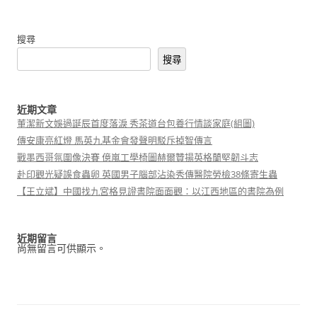
搜尋
搜尋
近期文章
董潔新文娛過誕辰首度落淚 秀茶道台包養行情談家庭(組圖)
傳安康亮紅燈 馬英九基金會發聲明駁斥掉智傳言
戰墨西哥氛圍像決賽 億嵐工學椅圖赫爾贊揚英格蘭堅韌斗志
赴印觀光疑誤食蟲卵 英國男子腦部沾染秀傳醫院勞檢38條寄生蟲
【王立斌】中國找九宮格見證書院面面觀：以江西地區的書院為例
近期留言
尚無留言可供顯示。