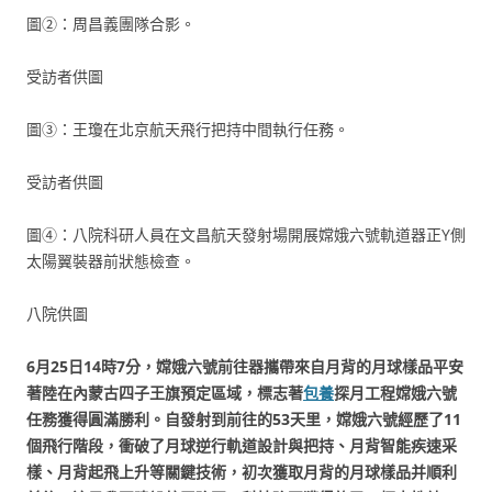
圖②：周昌義團隊合影。
受訪者供圖
圖③：王瓊在北京航天飛行把持中間執行任務。
受訪者供圖
圖④：八院科研人員在文昌航天發射場開展嫦娥六號軌道器正Y側
太陽翼裝器前狀態檢查。
八院供圖
6月25日14時7分，嫦娥六號前往器攜帶來自月背的月球樣品平安
著陸在內蒙古四子王旗預定區域，標志著
包養
探月工程嫦娥六號
任務獲得圓滿勝利。自發射到前往的53天里，嫦娥六號經歷了11
個飛行階段，衝破了月球逆行軌道設計與把持、月背智能疾速采
樣、月背起飛上升等關鍵技術，初次獲取月背的月球樣品并順利