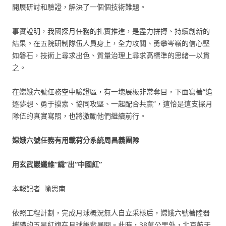
開展研討和驗證，解決了一個個技術難題。
事實證明，我國探月任務的扎實推進，是盡力拼搏、持續創新的
結果。在五院研制隊伍人員身上，全力攻關、勇攀岑嶺的信心堅
如磐石，技術上尋求出色、質量治理上尋求高標準的思緒一以貫
之。
在嫦娥六號任務空中驗證區，有一塊展板非常奪目，下面寫著“追
逐夢想、勇于摸索、協同攻堅、一起配合共贏”，這恰是這支探月
隊伍的真實寫照，也將激勵他們繼續前行。
嫦娥六號任務有用載荷分系統周昌義團隊
用玄武巖纖維“織”出“中國紅”
本報記者 喻思南
依照工程計劃，完成月球概況無人自立采樣后，嫦娥六號著陸器
攜帶的五星紅旗在月球後背展開。此時，38萬公里外，北京航天