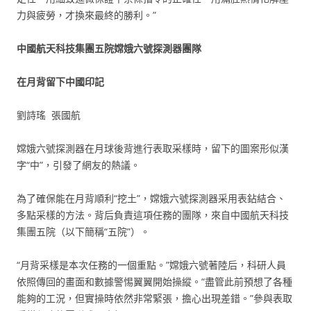
力與疲勞，才換來最終的勝利。”
中國航天科技集團五院嫦娥六號探測器團隊
在月背留下中國印記
劉詩瑤 張國航
嫦娥六號探測器在月球後背進行表取采樣時，留下的圖案形似漢
字“中”，引發了網友的熱議。
為了確保能在月背順利“挖土”，嫦娥六號探測器采用表鉆結合、
多點采樣的方法。背后負責這項任務的團隊，來自中國航天科技
集團五院（以下簡稱“五院”）。
“月背采樣是本次任務的一個重點。”嫦娥六號著陸后，科研人員
依照傳回的畫面和數據警惕翼翼開始操縱。“盡管此前預想了各種
能夠的工況，但實操時依然非常緊張，擔心出現差錯。”參與表取