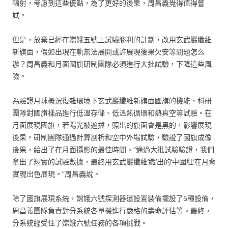
輻射，考慮到這些優點，為了更好的後果，周昌義覺得值得嘗
試。
但是，放棄已經在嫦娥五號上試驗勝利的計劃，改用玄武巖纖維
新旗面，假如出現在軌無法展開或許展現後果欠安等問題怎么
辦？周昌義和月面國旗研制團隊必須進行大批試驗，下降這些風
險。
為驗證月球概況復雜環境下玄武巖纖維新旗面國旗的機能，科研
團隊對國旗樣品進行低溫存儲、低溫熱循環和熱真空等試驗。在
月面展現國旗，若陽光被遮擋，照出的旗面會是黑的，影響展現
後果。研制團隊通過計算剖析和空中外場試驗，驗證了國旗成像
後果，給出了在月面攝影的最佳時間。“通過大批試驗驗證，我們
拿出了翔實的試驗數據，最終用玄武巖纖維‘織’出的‘中國紅’在月背
實現出色展現。”周昌義說。
除了國旗展現系統，嫦娥六號探測器還設置裝備擺設了6種設備，
周昌義團隊負責對分系統各單機進行嚴格的壽命評估等。最終，
分系統經受住了嫦娥六號任務的各項挑戰。