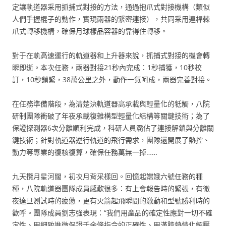
定讓軌道器采用抓捕式對接的方法，通過抱爪式對接機構（類似
人們手握棍子的動作，實現兩器的緊密連接），共同采用連桿棘
爪式轉移機構，確保月球樣品容器的靠得住轉移。
對于在軌高速運行的軌道器和上升器來說，抓捕式對接的機會轉
瞬即逝。本次任務，兩器對接21秒內完成：1秒捕獲，10秒校
訂，10秒鎖緊，38萬公里之外，動作一氣呵成，兩器完善對接。
在任務準備階段，為清楚決軌道器高承載與輕量化的牴觸，八院
研制團隊衝破了年夜承載復雜構型輕量化結構等關鍵技術；為了
保證探測器6次分離順利完成，科研人員霸佔了連接解鎖與分離關
鍵技術；針對軌道器逆行軌道的飛行需求，團隊還開展了熱控、
動力等專業的復核復算，確保任務萬無一掉……
九天攬月星河闊，初次月背采樣回。回憶起嫦娥六號任務的種
種，八院軌道器團隊成員感歎很多：有上會報告時的緊張，有徹
夜達旦測試時的疲憊，更有火箭起飛瞬間的激動和型號勝利時的
歡呼。團隊成員劉志強表現：“我們用產品的確定性應對一切不確
定性、用細致進微保證千余條指令的正確性、用滿腔熱情化解壓