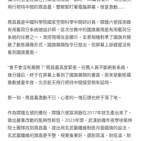
飛行把持中間的周昌義，雙眼緊盯著電腦屏幕，很是激動……
周昌義是中國科學院國家空間科學中間研討員、嫦娥六號探測器
有用載荷分系統總設計師。這次任務中的國旗展現是有用載荷分
系統的任務之一。測控現場信息顯示，全景相機對準了國旗并開
啟了動態攝像形式，國旗展開指令已發出，但屏幕上卻遲遲沒有
看到國旗畫面。
“會不會沒有展開？”周昌義高度緊張。任務人員不斷刷新系統，
幾分鐘后，終于在屏幕上看到了國旗展開的畫面。原來是動態攝
像數據量年夜，北京航天飛行把持中間接受稍有延時。
那一刻，周昌義激動不已，心里的一塊石頭也終于落了地。
作為嫦娥五號的備份，嫦娥六號探測器在2017年就生產出來了，
做出嚴重改動的能夠性較低。2023年頭，武漢紡織年夜學徐衛林
院士團隊找到周昌義，提出用玄武巖纖維制造月面國旗的設法。
玄武巖纖維的旗面更平整、視覺後果好，還耐高溫、耐低溫、耐