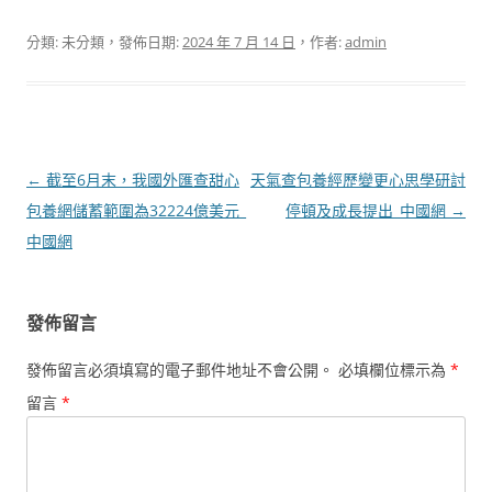
分類: 未分類，發佈日期:
2024 年 7 月 14 日
，作者:
admin
文
←
截至6月末，我國外匯查甜心
天氣查包養經歷變更心思學研討
章
包養網儲蓄範圍為32224億美元_
停頓及成長提出_中國網
→
導
中國網
覽
發佈留言
發佈留言必須填寫的電子郵件地址不會公開。
必填欄位標示為
*
留言
*