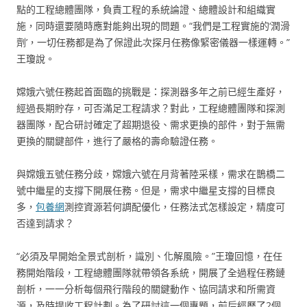
點的工程總體團隊，負責工程的系統論證、總體設計和組織實
施，同時還要隨時應對能夠出現的問題。“我們是工程實施的‘潤滑
劑’，一切任務都是為了保證此次探月任務像緊密儀器一樣運轉。”
王瓊說。
嫦娥六號任務起首面臨的挑戰是：探測器多年之前已經生產好，
經過長期貯存，可否滿足工程請求？對此，工程總體團隊和探測
器團隊，配合研討確定了超期退役、需求更換的部件，對于無需
更換的關鍵部件，進行了嚴格的壽命驗證任務。
與嫦娥五號任務分歧，嫦娥六號在月背著陸采樣，需求在鵲橋二
號中繼星的支撐下開展任務。但是，需求中繼星支撐的目標良
多，
包養網
測控資源若何調配優化，任務法式怎樣設定，精度可
否達到請求？
“必須及早開始全景式剖析，識別、化解風險。”王瓊回憶，在任
務開始階段，工程總體團隊就帶領各系統，開展了全過程任務鏈
剖析，一一分析每個飛行階段的關鍵動作、協同請求和所需資
源，及時提收工程計劃。為了研討這一個專題，前后經歷了2個