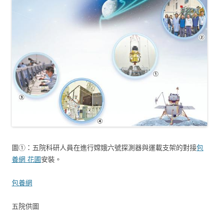
圖①：五院科研人員在進行嫦娥六號探測器與運載支架的對接
包
養網 花圃
安裝。
包養網
五院供圖