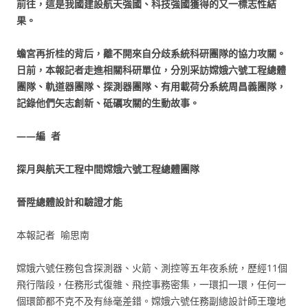
前往，這是我國建設航天強國、科技強國獲得的又一標志性結
果。
蟾宮再折桂的背后，離不開來自分歧系統科研團隊的協力攻關。
日前，本報記者走進相關科研單位，分別采訪嫦娥六號工程總體
團隊、軌道器團隊、探測器團隊、有用載荷分系統周昌義團隊，
記錄他們矢志創新、砥礪攻關的生動故事。
——編 者
探月與航天工程中間嫦娥六號工程總體團隊
晉陞總體設計和驗證才能
本報記者 喻思南
嫦娥六號任務包含探測器、火箭、測控等五年夜系統，歷經11個
飛行階段，任務形式復雜、飛控事務密集，一環扣一環，任何一
個環節都不克不及有絲毫差錯。嫦娥六號任務副總設計師王瓊地