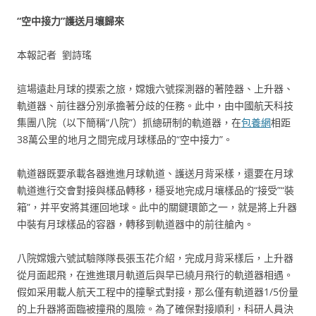
“空中接力”護送月壤歸來
本報記者 劉詩瑤
這場遠赴月球的摸索之旅，嫦娥六號探測器的著陸器、上升器、
軌道器、前往器分別承擔著分歧的任務。此中，由中國航天科技
集團八院（以下簡稱“八院”）抓總研制的軌道器，在
包養網
相距
38萬公里的地月之間完成月球樣品的“空中接力”。
軌道器既要承載各器進進月球軌道、護送月背采樣，還要在月球
軌道進行交會對接與樣品轉移，穩妥地完成月壤樣品的“接受”“裝
箱”，并平安將其運回地球。此中的關鍵環節之一，就是將上升器
中裝有月球樣品的容器，轉移到軌道器中的前往艙內。
八院嫦娥六號試驗隊隊長張玉花介紹，完成月背采樣后，上升器
從月面起飛，在進進環月軌道后與早已繞月飛行的軌道器相遇。
假如采用載人航天工程中的撞擊式對接，那么僅有軌道器1/5份量
的上升器將面臨被撞飛的風險。為了確保對接順利，科研人員決