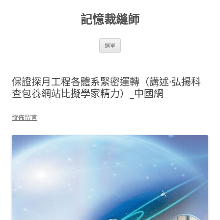
跳
至
記憶裁縫師
主
要
內
容
選單
保證探月工程各體系緊密運轉（講述·弘揚科
查包養網站比擬學家精力）_中國網
發佈留言