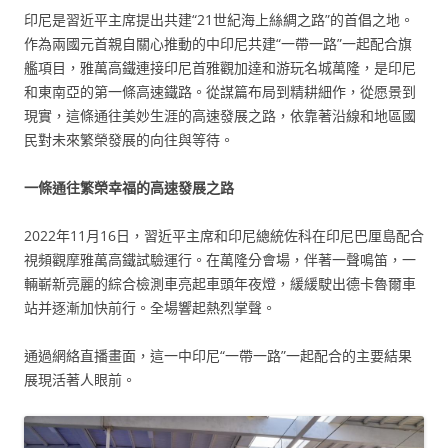
印尼是習近平主席提出共建“21世紀海上絲綢之路”的首倡之地。
作為兩國元首親自關心推動的中印尼共建“一帶一路”一起配合旗
艦項目，雅萬高鐵連接印尼首雅觀加達和游玩名城萬隆，是印尼
和東南亞的第一條高速鐵路。從謀篇布局到精耕細作，從愿景到
現實，這條通往美妙生涯的高速發展之路，依靠著沿線和地區國
民對未來繁榮發展的向往與等待。
一條通往繁榮幸福的高速發展之路
2022年11月16日，習近平主席和印尼總統佐科在印尼巴厘島配合
視頻觀摩雅萬高鐵試驗運行。在萬隆分會場，伴著一聲鳴笛，一
輛嶄新亮麗的綜合檢測車亮起車頭年夜燈，緩緩駛出德卡魯爾車
站并逐漸加快前行。全場響起熱烈掌聲。
通過網絡直播畫面，這一中印尼“一帶一路”一起配合的主要結果
展現活著人眼前。