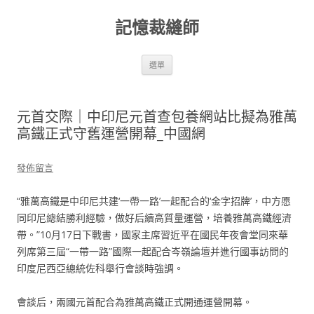
跳
至
記憶裁縫師
主
要
內
容
選單
元首交際｜中印尼元首查包養網站比擬為雅萬
高鐵正式守舊運營開幕_中國網
發佈留言
“雅萬高鐵是中印尼共建‘一帶一路’一起配合的‘金字招牌’，中方愿
同印尼總結勝利經驗，做好后續高質量運營，培養雅萬高鐵經濟
帶。”10月17日下戰書，國家主席習近平在國民年夜會堂同來華
列席第三屆“一帶一路”國際一起配合岑嶺論壇并進行國事訪問的
印度尼西亞總統佐科舉行會談時強調。
會談后，兩國元首配合為雅萬高鐵正式開通運營開幕。