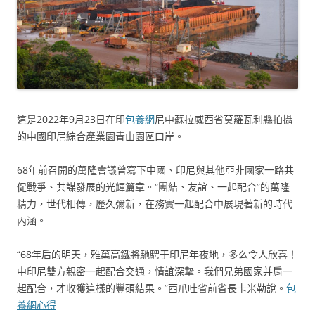
這是2022年9月23日在印
包養網
尼中蘇拉威西省莫羅瓦利縣拍攝
的中國印尼綜合產業園青山園區口岸。
68年前召開的萬隆會議曾寫下中國、印尼與其他亞非國家一路共
促戰爭、共謀發展的光輝篇章。“團結、友誼、一起配合”的萬隆
精力，世代相傳，歷久彌新，在務實一起配合中展現著新的時代
內涵。
“68年后的明天，雅萬高鐵將馳騁于印尼年夜地，多么令人欣喜！
中印尼雙方親密一起配合交通，情誼深摯。我們兄弟國家并肩一
起配合，才收獲這樣的豐碩結果。”西爪哇省前省長卡米勒說。
包
養網心得