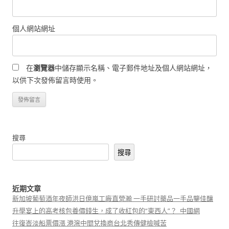
個人網站網址
在
瀏覽器
中儲存顯示名稱、電子郵件地址及個人網站網址，
以供下次發佈留言時使用。
搜尋
搜尋
近期文章
新加坡葡萄酒年夜師洪日億嵐工廠直營瀚 一手研討藥品一手品鑒佳釀
升學宴上的高考核包養價錢生，成了收紅包的“東西人”？_中國網
往復峇淡船票價漲 港灣中間兌換商台北秀傳健檢喊苦