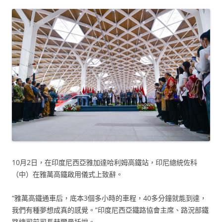
10月2日，在印度尼西亞雅加達哈利姆高鐵站，印尼總統佐科
（中）在雅萬高鐵啟用儀式上致辭。
“雅萬高鐵通車后，底本3個多小時的車程，40多分鐘就能到達，
我們有種夢想成真的感覺。”印度尼西亞鐵路協會主席、路況部鐵
路總司前司長赫爾曼托說。