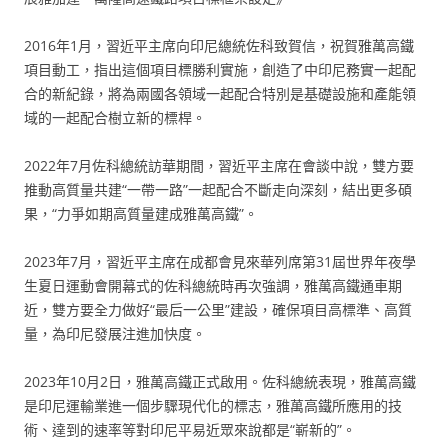
2016年1月，習近平主席向印尼總統佐科致賀信，祝賀雅萬高鐵
項目動工，指出這個項目標勝利實施，創造了中印尼務實一起配
合的新紀錄，將為兩國各領域一起配合特別是基礎設施和產能領
域的一起配合樹立新的標桿。
2022年7月佐科總統訪華期間，習近平主席在會談中說，雙方要
推動高質量共建“一帶一路”一起配合不斷走向深刻，結出更多碩
果，“力爭如期高質量建成雅萬高鐵”。
2023年7月，習近平主席在成都會見來華列席第31屆世界年夜學
生夏日運動會開幕式的佐科總統時再次強調，雅萬高鐵通車期
近，雙方要全力做好“最后一公里”建設，確保項目高標準、高質
量，為印尼發展注進加快度。
2023年10月2日，雅萬高鐵正式啟用。佐科總統表現，雅萬高鐵
是印尼運輸業進一個步驟現代化的標志，雅萬高鐵所應用的技
術、達到的速率等對印尼平易近眾來說都是“嶄新的”。