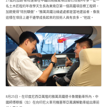
27歲的加朗·斯旺達魯在中鐵四局雅萬項目部已任務4年多。從一
名土木匠程的年夜學天生長為東南亞第一個高鐵項目標工程師，
加朗覺得“特別驕傲”。“雅萬高鐵沿線處處都是當地建設者，像我
這樣在項目上邊干邊學成長起來的技術人員有良多。”他說。
8月25日，在印度尼西亞萬隆的雅萬高鐵德卡魯爾動車所內，中
國師傅穆振（左）在向印尼火車司機塞蒂亞萬講解動車組出庫前