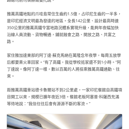
雅萬高鐵地點的爪哇島常住生齒約1.5億，占印尼生齒的一半多，
是印尼經濟文明最為發達的地區。全長142公里、設計最高時速
350公里的雅萬高鐵令當地路況體系實現升級，能夠年夜幅加快
沿線人員流動、貨物暢通，鋪就融會之路、開放之路、共富之
路。
家住雅加達東部的阿丁達·蘇克馬納在萬隆念年夜學，每周五放學
后都要乘火車回家。“有了高鐵，我從學校抵家還不到1小時。”阿
丁達說。像阿丁達一樣，數以百萬的人將搭乘雅萬高鐵通勤、往
來。
距雅萬高鐵車站德卡魯爾站不到2公里處，一家印尼餐館自高鐵項
目開工以來，規模已擴年夜近3倍。餐館老板阿塞普·科薩西充滿
等待地說：“我信任往后會有源源不斷的客流。”