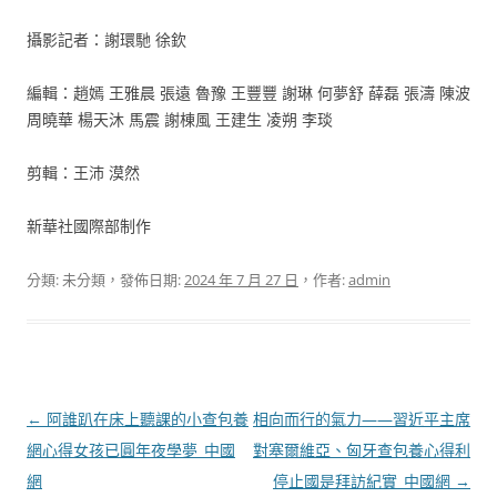
攝影記者：謝環馳 徐欽
編輯：趙嫣 王雅晨 張遠 魯豫 王豐豐 謝琳 何夢舒 薛磊 張濤 陳波
周曉華 楊天沐 馬震 謝棟風 王建生 凌朔 李琰
剪輯：王沛 漠然
新華社國際部制作
分類: 未分類，發佈日期:
2024 年 7 月 27 日
，作者:
admin
文
←
阿誰趴在床上聽課的小查包養
相向而行的氣力——習近平主席
章
網心得女孩已圓年夜學夢_中國
對塞爾維亞、匈牙查包養心得利
導
網
停止國是拜訪紀實_中國網
→