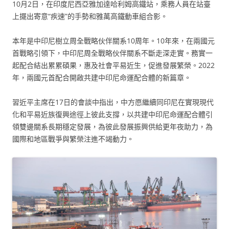
10月2日，在印度尼西亞雅加達哈利姆高鐵站，乘務人員在站臺
上擺出寄意“疾速”的手勢和雅萬高鐵動車組合影。
本年是中印尼樹立周全戰略伙伴關系10周年。10年來，在兩國元
首戰略引領下，中印尼周全戰略伙伴關系不斷走深走實。務實一
起配合結出累累碩果，惠及社會平易近生，促進發展繁榮。2022
年，兩國元首配合開啟共建中印尼命運配合體的新篇章。
習近平主席在17日的會談中指出，中方愿繼續同印尼在實現現代
化和平易近族復興途徑上彼此支撐，以共建中印尼命運配合體引
領雙邊關系長期穩定發展，為彼此發展振興供給更年夜助力，為
國際和地區戰爭與繁榮注進不竭動力。