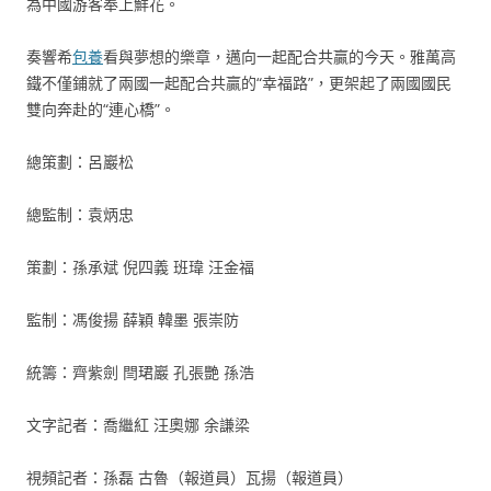
為中國游客奉上鮮花。
奏響希
包養
看與夢想的樂章，邁向一起配合共贏的今天。雅萬高
鐵不僅鋪就了兩國一起配合共贏的“幸福路”，更架起了兩國國民
雙向奔赴的“連心橋”。
總策劃：呂巖松
總監制：袁炳忠
策劃：孫承斌 倪四義 班瑋 汪金福
監制：馮俊揚 薛穎 韓墨 張崇防
統籌：齊紫劍 閆珺巖 孔張艷 孫浩
文字記者：喬繼紅 汪奧娜 余謙梁
視頻記者：孫磊 古魯（報道員）瓦揚（報道員）