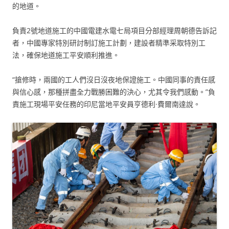
的地道。
負責2號地道施工的中國電建水電七局項目分部經理周朝德告訴記
者，中國專家特別研討制訂施工計劃，建設者精準采取特別工
法，確保地道施工平安順利推進。
“搶修時，兩國的工人們沒日沒夜地保證施工。中國同事的責任感
與信心感，那種拼盡全力戰勝困難的決心，尤其令我們感動。”負
責施工現場平安任務的印尼當地平安員亨德利·費爾南達說。