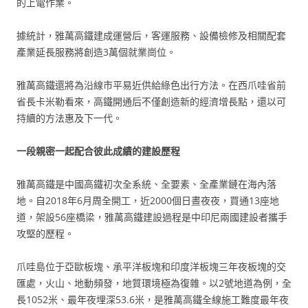
的上電作業。
據統計，雅萬高鐵建成運營后，客運服務、設備檢修及相關配套
產業延長服務將創造3萬個就業崗位。
雅萬高鐵還將為沿線市平易近供給綠色出行方法。在西爪哇省前
省長卡米勒看來，高鐵開通后不僅創造新的經濟增長點，還以可
持續的方法惠及下一代。
一段親密一起配合彼此成績的建設歷程
雅萬高鐵是中國高鐵初次全系統、全要素、全產業鏈在海內落
地。自2018年6月周全開工，近2000個日晝夜夜，買通13座地
道，架設56座橋梁，雅萬高鐵建設過程是中印尼兩國建設者攜手
攻堅的歷程。
爪哇島位于亞歐板塊、承平洋板塊和印度洋板塊三年夜板塊的交
匯處，火山、地動頻發，地質環境極為復雜。以2號地道為例，全
長1052米、最年夜埋深53.6米，是雅萬高鐵全線施工難度最年夜