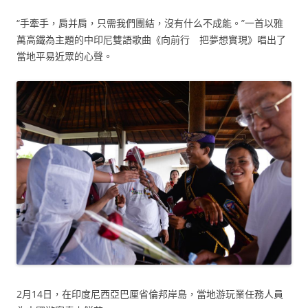
“手牽手，肩并肩，只需我們團結，沒有什么不成能。”一首以雅
萬高鐵為主題的中印尼雙語歌曲《向前行 把夢想實現》唱出了
當地平易近眾的心聲。
2月14日，在印度尼西亞巴厘省倫邦岸島，當地游玩業任務人員