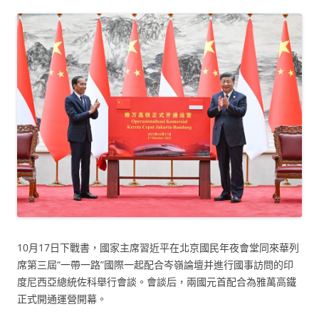
10月17日下戰書，國家主席習近平在北京國民年夜會堂同來華列
席第三屆“一帶一路”國際一起配合岑嶺論壇并進行國事訪問的印
度尼西亞總統佐科舉行會談。會談后，兩國元首配合為雅萬高鐵
正式開通運營開幕。