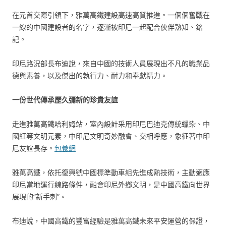
在元首交際引領下，雅萬高鐵建設高速高質推進。一個個奮戰在
一線的中國建設者的名字，逐漸被印尼一起配合伙伴熟知、銘
記。
印尼路況部長布迪說，來自中國的技術人員展現出不凡的職業品
德與素養，以及傑出的執行力、耐力和奉獻精力。
一份世代傳承歷久彌新的珍貴友誼
走進雅萬高鐵哈利姆站，室內設計采用印尼巴迪克傳統蠟染、中
國紅等文明元素，中印尼文明奇妙融會、交相呼應，象征著中印
尼友誼長存。
包養網
雅萬高鐵，依托復興號中國標準動車組先進成熟技術，主動適應
印尼當地運行線路條件，融會印尼外鄉文明，是中國高鐵向世界
展現的“新手刺”。
布迪說，中國高鐵的豐富經驗是雅萬高鐵未來平安運營的保證，