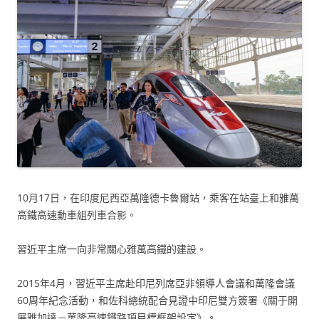
10月17日，在印度尼西亞萬隆德卡魯爾站，乘客在站臺上和雅萬
高鐵高速動車組列車合影。
習近平主席一向非常關心雅萬高鐵的建設。
2015年4月，習近平主席赴印尼列席亞非領導人會議和萬隆會議
60周年紀念活動，和佐科總統配合見證中印尼雙方簽署《關于開
展雅加達－萬隆高速鐵路項目標框架設定》。