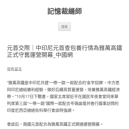
跳
至
記憶裁縫師
主
要
內
容
選單
元首交際｜中印尼元首查包養行情為雅萬高鐵
正式守舊運營開幕_中國網
發佈留言
“雅萬高鐵是中印尼共建‘一帶一路’一起配合的‘金字招牌’，中方愿
同印尼總結勝利經驗，做好后續高質量運營，培養雅萬高鐵經濟
帶。”10月17日下戰書，國家主席習近平在國民年夜會堂同來華
列席第三屆“一帶一路”國際一起配合岑嶺論壇并進行國事訪問的
印度尼西亞總統佐科舉行會談時強調。
會談后，兩國元首配合為雅萬高鐵正式開通運營開幕。