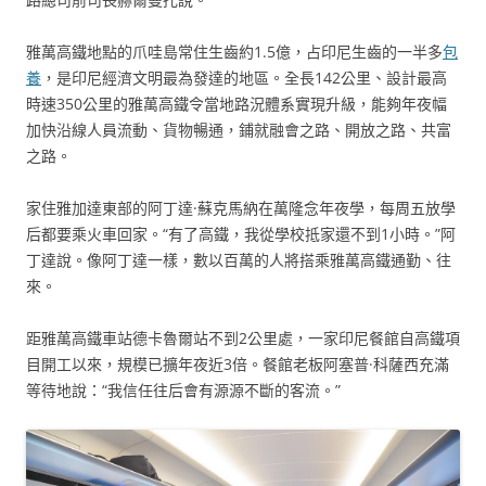
雅萬高鐵地點的爪哇島常住生齒約1.5億，占印尼生齒的一半多
包
養
，是印尼經濟文明最為發達的地區。全長142公里、設計最高
時速350公里的雅萬高鐵令當地路況體系實現升級，能夠年夜幅
加快沿線人員流動、貨物暢通，鋪就融會之路、開放之路、共富
之路。
家住雅加達東部的阿丁達·蘇克馬納在萬隆念年夜學，每周五放學
后都要乘火車回家。“有了高鐵，我從學校抵家還不到1小時。”阿
丁達說。像阿丁達一樣，數以百萬的人將搭乘雅萬高鐵通勤、往
來。
距雅萬高鐵車站德卡魯爾站不到2公里處，一家印尼餐館自高鐵項
目開工以來，規模已擴年夜近3倍。餐館老板阿塞普·科薩西充滿
等待地說：“我信任往后會有源源不斷的客流。”