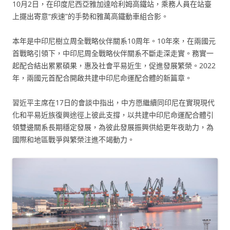
10月2日，在印度尼西亞雅加達哈利姆高鐵站，乘務人員在站臺
上擺出寄意“疾速”的手勢和雅萬高鐵動車組合影。
本年是中印尼樹立周全戰略伙伴關系10周年。10年來，在兩國元
首戰略引領下，中印尼周全戰略伙伴關系不斷走深走實。務實一
起配合結出累累碩果，惠及社會平易近生，促進發展繁榮。2022
年，兩國元首配合開啟共建中印尼命運配合體的新篇章。
習近平主席在17日的會談中指出，中方愿繼續同印尼在實現現代
化和平易近族復興途徑上彼此支撐，以共建中印尼命運配合體引
領雙邊關系長期穩定發展，為彼此發展振興供給更年夜助力，為
國際和地區戰爭與繁榮注進不竭動力。