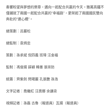
奏響盼望與夢想的樂章，邁向一起配合共贏的今天。雅萬高鐵不
僅鋪就了兩國一起配合共贏的“幸福路”，更架起了兩國國民雙向
奔赴的“連心橋”。
總策劃：呂巖松
總監制：袁炳忠
策劃：孫承斌 倪四義 班瑋 汪金福
監制：馮俊揚 薛穎 韓墨 張崇防
統籌：齊紫劍 閆珺巖 孔張艷 孫浩
文字記者：喬繼紅 汪奧娜 余謙梁
視頻記者：孫磊 古魯（報道員）瓦揚（報道員）