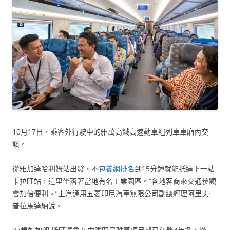
10月17日，乘客外行駛中的雅萬高鐵高速動車組列車車廂內交
談。
從雅加達哈利姆站出發，不
包養網排名
到15分鐘就能抵達下一站
卡拉旺站，這里坐落著當地有名工業園區。“各地客商來交通參觀
會加倍便利。”上汽通用五菱印尼汽車無限公司副總經理阿里夫·
普拉馬達納說。