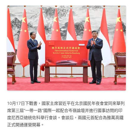
10月17日下戰書，國家主席習近平在北京國民年夜會堂同來華列
席第三屆“一帶一路”國際一起配合岑嶺論壇并進行國事訪問的印
度尼西亞總統佐科舉行會談。會談后，兩國元首配合為雅萬高鐵
正式開通運營開幕。