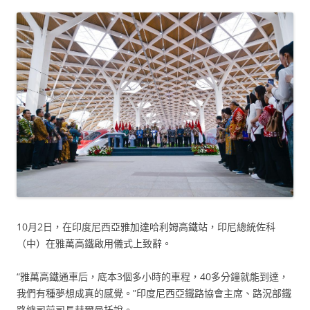
10月2日，在印度尼西亞雅加達哈利姆高鐵站，印尼總統佐科
（中）在雅萬高鐵啟用儀式上致辭。
“雅萬高鐵通車后，底本3個多小時的車程，40多分鐘就能到達，
我們有種夢想成真的感覺。”印度尼西亞鐵路協會主席、路況部鐵
路總司前司長赫爾曼托說。