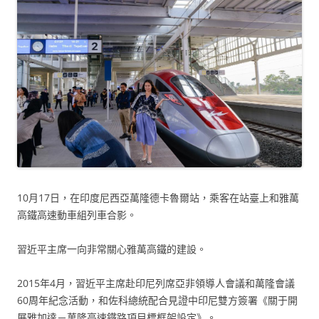
10月17日，在印度尼西亞萬隆德卡魯爾站，乘客在站臺上和雅萬
高鐵高速動車組列車合影。
習近平主席一向非常關心雅萬高鐵的建設。
2015年4月，習近平主席赴印尼列席亞非領導人會議和萬隆會議
60周年紀念活動，和佐科總統配合見證中印尼雙方簽署《關于開
展雅加達－萬隆高速鐵路項目標框架設定》。