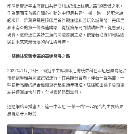
印尼是習近平主席提出共建“21世紀海上絲綢之路”的首倡之地。
作為兩國元首親自關心推動的中印尼共建“一帶一路”一起配合旗
艦項目，雅萬高鐵連接印尼首雅觀加達和游玩名城萬隆，是印尼
和東南亞的第一條高速鐵路。從謀篇布局到精耕細作，從愿景到
現實，這條通往美妙生涯的高速發展之路，依靠著沿線和地區國
民對未來繁榮發展的向往與等待。
一條通往繁榮幸福的高速發展之路
2022年11月16日，習近平主席和印尼總統佐科在印尼巴厘島配合
視頻觀摩雅萬高鐵試驗運行。在萬隆分會場，伴著一聲鳴笛，一
輛嶄新亮麗的綜合檢測車亮起車頭年夜燈，緩緩駛出德卡魯爾車
站并逐漸加快前行。全場響起熱烈掌聲。
通過網絡直播畫面，這一中印尼“一帶一路”一起配合的主要結果
展現活著人眼前。