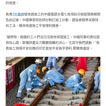
的地道。
負責2
包養網
號地道施工的中國電建水電七局項目分部經理周朝德
告訴記者，中國專家特別研討制訂施工計劃，建設者精準采取特
別工法，確保地道施工平安順利推進。
“搶修時，兩國的工人們沒日沒夜地保證施工。中國同事的責任感
與信心感，那種拼盡全力戰勝困難的決心，尤其令我們感動。”負
責施工現場平安任務的印尼當地平安員亨德利·費爾南達說。