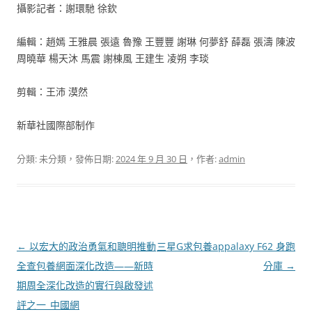
攝影記者：謝環馳 徐欽
編輯：趙嫣 王雅晨 張遠 魯豫 王豐豐 謝琳 何夢舒 薛磊 張濤 陳波
周曉華 楊天沐 馬震 謝棟風 王建生 凌朔 李琰
剪輯：王沛 漠然
新華社國際部制作
分類: 未分類，發佈日期:
2024 年 9 月 30 日
，作者:
admin
文
←
以宏大的政治勇氣和聰明推動
三星G求包養appalaxy F62 身跑
章
全查包養網面深化改造——新時
分庫
→
導
期周全深化改造的實行與啟發述
覽
評之一_中國網