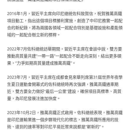
2016年1月，習近平主席向印尼總統佐科致賀信，祝賀雅萬高鐵
項目動工，指出這個項目標勝利實施，創造了中印尼務實一起配
合的新紀錄，將為兩國各領域一起配合特別是基礎設施和產能領
域的一起配合樹立新的標桿。
2022年7月佐科總統訪華期間，習近平主席在會談中說，雙方要
推動高質量共建“一帶一路”一起配合不斷走向深刻，結出更多碩
果，“力爭如期高質量建成雅萬高鐵”。
2023年7月，習近平主席在成都會見來華列席第31屆世界年夜學
生夏日運動會開幕式的佐科總統時再次強調，雅萬高鐵通車期
近，雙方要全力做好“最后一公里”建設，確保項目高標準、高質
量，為印尼發展注進加快度。
2023年10月2日，雅萬高鐵正式啟用。佐科總統表現，雅萬高鐵
是印尼運輸業進一個步驟現代化的標志，雅萬高鐵所應用的技
術、達到的速率等對印尼平易近眾來說都是“嶄新的”。