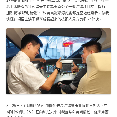
27歲的加朗·斯旺達魯在中鐵四局雅萬項目部已任務4年多。從一
名土木匠程的年夜學天生長為東南亞第一個高鐵項目標工程師，
加朗覺得“特別驕傲”。“雅萬高鐵沿線處處都是當地建設者，像我
這樣在項目上邊干邊學成長起來的技術人員有良多。”他說。
8月25日，在印度尼西亞萬隆的雅萬高鐵德卡魯爾動車所內，中
國師傅穆振（左）在向印尼火車司機塞蒂亞萬講解動車組出庫前