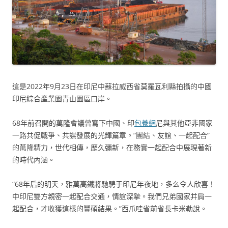
這是2022年9月23日在印尼中蘇拉威西省莫羅瓦利縣拍攝的中國
印尼綜合產業園青山園區口岸。
68年前召開的萬隆會議曾寫下中國、印
包養網
尼與其他亞非國家
一路共促戰爭、共謀發展的光輝篇章。“團結、友誼、一起配合”
的萬隆精力，世代相傳，歷久彌新，在務實一起配合中展現著新
的時代內涵。
“68年后的明天，雅萬高鐵將馳騁于印尼年夜地，多么令人欣喜！
中印尼雙方親密一起配合交通，情誼深摯。我們兄弟國家并肩一
起配合，才收獲這樣的豐碩結果。”西爪哇省前省長卡米勒說。