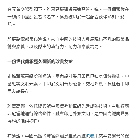
在元首交際引領下，雅萬高鐵建設高速高質推進。一個個奮戰在
一線的中國建設者的名字，逐漸被印尼一起配合伙伴熟知、銘
記。
印尼路況部長布迪說，來自中國的技術人員展現出不凡的職業品
德與素養，以及傑出的執行力、耐力和奉獻精力。
一份世代傳承歷久彌新的珍貴友誼
走進雅萬高鐵哈利姆站，室內設計采用印尼巴迪克傳統蠟染、中
國紅等文明元素，中印尼文明奇妙融會、交相呼應，象征著中印
尼友誼長存。
雅萬高鐵，依托復興號中國標準動車組先進成熟技術，主動適應
印尼當地運行線路條件，融會印尼外鄉文明，是中國高鐵向世界
展現的“新手刺”。
布迪說，中國高鐵的豐富經驗是雅萬高鐵
包養
未來平安運營的保