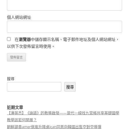
個人網站網址
在
瀏覽器
中儲存顯示名稱、電子郵件地址及個人網站網址，
以供下次發佈留言時使用。
搜尋
搜尋
近期文章
【潘英杰】《論語》的教導啟發——當代一線找九宮格共享基礎國學
教學該若何開展？
朝鮮譴責amer億嵐升降桌ican同意向韓國出售空對空導彈