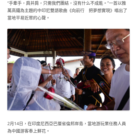
“手牽手，肩并肩，只需我們團結，沒有什么不成能。”一首以雅
萬高鐵為主題的中印尼雙語歌曲《向前行 把夢想實現》唱出了
當地平易近眾的心聲。
2月14日，在印度尼西亞巴厘省倫邦岸島，當地游玩業任務人員
為中國游客奉上鮮花。