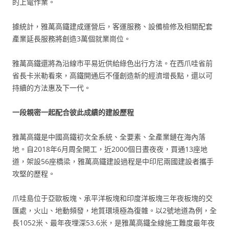
的上電作業。
據統計，雅萬高鐵建成運營后，客運服務、設備檢修及相關配套
產業延長服務將創造3萬個就業崗位。
雅萬高鐵還將為沿線市平易近供給綠色出行方法。在西爪哇省前
省長卡米勒看來，高鐵開通后不僅創造新的經濟增長點，還以可
持續的方法惠及下一代。
一段親密一起配合彼此成績的建設歷程
雅萬高鐵是中國高鐵初次全系統、全要素、全產業鏈在海內落
地。自2018年6月周全開工，近2000個日晝夜夜，買通13座地
道，架設56座橋梁，雅萬高鐵建設過程是中印尼兩國建設者攜手
攻堅的歷程。
爪哇島位于亞歐板塊、承平洋板塊和印度洋板塊三年夜板塊的交
匯處，火山、地動頻發，地質環境極為復雜。以2號地道為例，全
長1052米、最年夜埋深53.6米，是雅萬高鐵全線施工難度最年夜