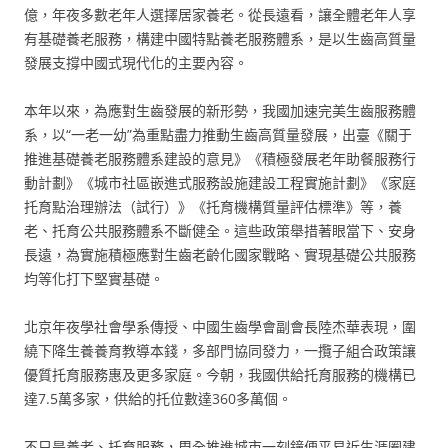
億，年夜多數老年人選擇居家養老。從長遠看，讓全體老年人享
有基礎養老服務，構建中國特點養老服務體系，是以生齒高質量
發展支撐中國式現代化的主要內容。
本年以來，為應對生齒發展的新形勢，我國加速完美生齒服務體
系，以“一老一幼”為重點盡力推動生齒高質量發展，出臺《關于
推進基礎養老服務體系建設的意見》《積極發展老年助餐服務行
動計劃》《城市社區嵌進式服務設施建設工程實施計劃》《家庭
托育點治理辦法（試行）》《托育機構質量評估標準》等，養
老、托育公共服務體系不斷健全。這些政策舉措著眼當下、安身
長遠，為實施積極應對生齒老齡化國家戰略、實現基礎公共服務
均等化打下堅實基礎。
北京年夜學社會學系傳授、中國生齒學會副會長陸杰華表現，圍
繞下降生養養育教導本錢，多部門協同發力，一攬子組合政策讓
優質托育服務惠及更多家庭。今朝，我國供給托育服務的機構已
達7.5萬多家，供給的托位數達360多萬個。
不只是養老、托育服務，周全推進城市一刻鐘便平易近生涯圈建