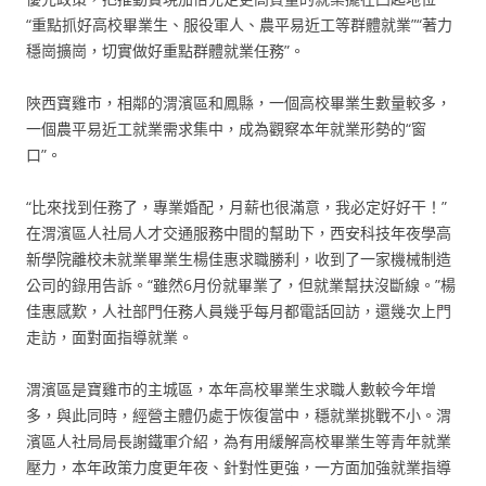
“重點抓好高校畢業生、服役軍人、農平易近工等群體就業”“著力
穩崗擴崗，切實做好重點群體就業任務”。
陜西寶雞市，相鄰的渭濱區和鳳縣，一個高校畢業生數量較多，
一個農平易近工就業需求集中，成為觀察本年就業形勢的“窗
口”。
“比來找到任務了，專業婚配，月薪也很滿意，我必定好好干！”
在渭濱區人社局人才交通服務中間的幫助下，西安科技年夜學高
新學院離校未就業畢業生楊佳惠求職勝利，收到了一家機械制造
公司的錄用告訴。“雖然6月份就畢業了，但就業幫扶沒斷線。”楊
佳惠感歎，人社部門任務人員幾乎每月都電話回訪，還幾次上門
走訪，面對面指導就業。
渭濱區是寶雞市的主城區，本年高校畢業生求職人數較今年增
多，與此同時，經營主體仍處于恢復當中，穩就業挑戰不小。渭
濱區人社局局長謝鐵軍介紹，為有用緩解高校畢業生等青年就業
壓力，本年政策力度更年夜、針對性更強，一方面加強就業指導