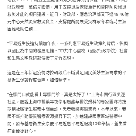
財政增發一萬億元國債，用于支撐災后恢復重建和晉陞防災減災
救災才能的項目建設。近日，財政部、應急治理部又下達48.46億
元中心天然災害救災資金，支撐處所開展受災群眾冬春臨時生涯
困難救助任務……
“平易近生投進持續加年夜，一系列惠平易近生政策的背后，彰顯
以國民為中間的發展思惟。”中共中心黨校（國家行政學院）社會
和生態文明教研部傳授丁元竹表現。
這是在三年新冠疫情防控轉段后不斷滿足國民美妙生涯需求的平
易近生保證程度晉陞，加倍精準。
“在家門口就能看上專家門診，真是太好了！”上海市閔行區吳涇
社區，聽說上海中醫藥年夜學附屬龍華醫院婦科的專家團隊將按
期到社區衛生服務中間坐診，患者張娜娜很驚喜。本年以來，我
國不斷推動優質醫療資源擴容下沉，加速建設國家區域醫療中
間，發布基層衛生安康便平易近惠平易近服務10條舉措，蒼生看
病更便捷舒心。