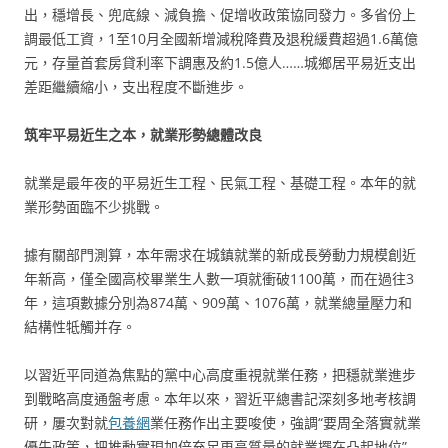
出，穩增長、兜底線、減負擔、促增收政策協同發力。多省份上
調最低工資，1至10月全國新增減稅降費及退稅緩費超過1.6萬億
元，存量首套房貸利率下調惠及約1.5億人……城鄉居平易近支出
差距繼續縮小，支出程度不斷進步。
筑牢平易近生之本，就業形勢總體改良
就業是最年夜的平易近生工程、民氣工程、基礎工程。本年的就
業形勢面臨不少挑戰。
據有關部門測算，本年需求在城鎮就業的新成長勞動力規模創近
年新高，僅全國高校畢業生人數一項就衝破1100萬，而在過往3
年，這項數據分別為874萬、909萬、1076萬，就業總量壓力和
結構性牴觸并存。
以習近平同道為焦點的黨中心高度重視就業任務，把穩就業進步
到戰略高度通盤考慮。本年以來，習近平總書記深刻多地考核調
研，屢次對就
包養網
業任務作出主要唆使，強調“要周全落實就業
優先政策，把推動實現加倍充足更高質量的就業擺在凸起地位”