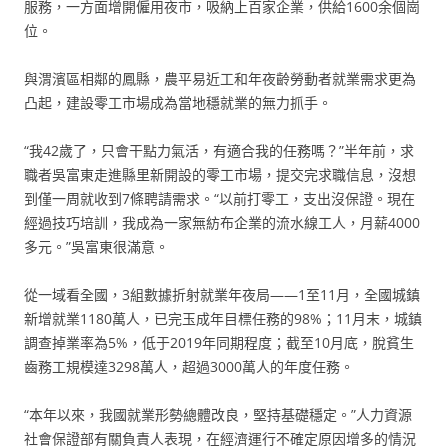
服務，一方面增開僱用夜市，吸納上百家企業，供給1600余個崗
位。
與渭濱區相鄰的鳳縣，農平易近工和年夜齡勞動者就業需求更為
凸起，建設零工市場成為當地穩就業的無力抓手。
“我42歲了，只會干點力氣活，有適合我的任務嗎？”半年前，求
職者吳富東走進縣里新開設的零工市場，提交完求職信息，沒想
到僅一周就收到7條聘請需求。“以前打零工，支出沒保證。現在
經過技巧培訓，我成為一家無紡布企業的流水線工人，月薪4000
多元。”吳富東很滿意。
從一域看全國，3組數據折射就業年夜局——1至11月，全國城鎮
新增就業1180萬人，已完玉成年目標任務的98%；11月末，城鎮
調查掉業率為5%，低于2019年同期程度；截至10月底，脫貧生
齒務工規模達3298萬人，超過3000萬人的年度任務。
“本年以來，我國就業形勢總體改良，堅持基礎穩定。”人力資源
社會保證部有關負責人表現，在經濟運行不確定原因增多的情況