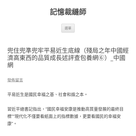
跳
至
記憶裁縫師
主
要
內
容
選單
兜住兜準兜牢平易近生底線（殘局之年中國經
濟高東西的品質成長述評查包養網⑥）_中國
網
發佈留言
平易近生是國民幸福之基、社會和諧之本。
習近平總書記指出，“國民幸福安康是推動高質量發展的最終目
標”“現代化不僅要看紙面上的指標數據，更要看國民的幸福安
康”。