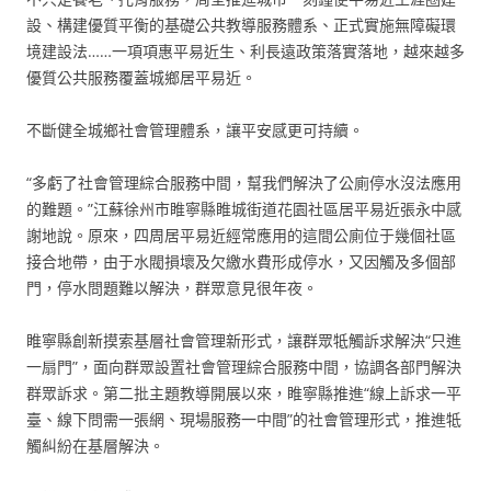
設、構建優質平衡的基礎公共教導服務體系、正式實施無障礙環
境建設法……一項項惠平易近生、利長遠政策落實落地，越來越多
優質公共服務覆蓋城鄉居平易近。
不斷健全城鄉社會管理體系，讓平安感更可持續。
“多虧了社會管理綜合服務中間，幫我們解決了公廁停水沒法應用
的難題。”江蘇徐州市睢寧縣睢城街道花園社區居平易近張永中感
謝地說。原來，四周居平易近經常應用的這間公廁位于幾個社區
接合地帶，由于水閥損壞及欠繳水費形成停水，又因觸及多個部
門，停水問題難以解決，群眾意見很年夜。
睢寧縣創新摸索基層社會管理新形式，讓群眾牴觸訴求解決“只進
一扇門”，面向群眾設置社會管理綜合服務中間，協調各部門解決
群眾訴求。第二批主題教導開展以來，睢寧縣推進“線上訴求一平
臺、線下問需一張網、現場服務一中間”的社會管理形式，推進牴
觸糾紛在基層解決。