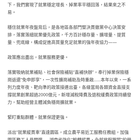
下，我們實現了就業穩定增長、掉業率平穩回落，結果來之不
易。
穩住就業年夜盤背后，是各地區各部門堅決貫徹黨中心決策安
排，落實落細就業優先政策，千方百計穩存量、擴增量、提質
量、兜底線，構成促進高質量充足就業的強年夜協力——
政策應出盡出，就業服務更優。
落實吸納就業補貼、社會保險補貼“直補快辦”，奉行掉業保險穩
崗返還“免申即享”，一次性擴崗補助及時重啟……本年以來，一系
列力度年夜、靶向準的政策接連出臺，各級當局各類資金直接支
撐就業創業超過2000億元，新增減稅降費及退稅緩費政策持續發
力，幫助經營主體減負穩崗擴就業。
緊盯重點群體，就業保證更強。
派出“就業縱貫車”直達園區，成立農平易近工服務任務組，加強
園區務工人員關懷……湖南省強化“輸轉縱貫、全部旅程跟蹤”的勞