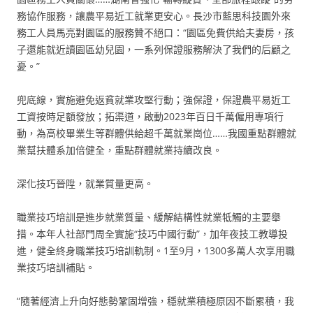
務協作服務，讓農平易近工就業更安心。長沙市藍思科技園外來
務工人員馬亮對園區的服務贊不絕口：“園區免費供給夫妻房，孩
子還能就近讀園區幼兒園，一系列保證服務解決了我們的后顧之
憂。”
兜底線，實施避免返貧就業攻堅行動；強保證，保證農平易近工
工資按時足額發放；拓渠道，啟動2023年百日千萬僱用專項行
動，為高校畢業生等群體供給超千萬就業崗位……我國重點群體就
業幫扶體系加倍健全，重點群體就業持續改良。
深化技巧晉陞，就業質量更高。
職業技巧培訓是進步就業質量、緩解結構性就業牴觸的主要舉
措。本年人社部門周全實施“技巧中國行動”，加年夜技工教導投
進，健全終身職業技巧培訓軌制。1至9月，1300多萬人次享用職
業技巧培訓補貼。
“隨著經濟上升向好態勢鞏固增強，穩就業積極原因不斷累積，我