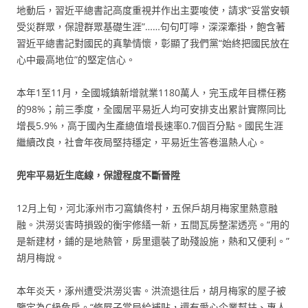
地動后，習近平總書記高度重視并作出主要唆使，請求“妥當安頓
受災群眾，保證群眾基礎生涯”……句句叮嚀，深深牽掛，飽含著
習近平總書記對國民的真摯情懷，彰顯了我們黨“始終把國民放在
心中最高地位”的堅定信心。
本年1至11月，全國城鎮新增就業1180萬人，完玉成年目標任務
的98%；前三季度，全國居平易近人均可安排支出累計實際同比
增長5.9%，高于國內生產總值增長速率0.7個百分點。國民生涯
繼續改良，社會年夜局堅持穩定，平易近生答卷溫熱人心。
兜牢平易近生底線，保證程度不斷晉陞
12月上旬，河北涿州市刁窩鎮佟村，五保戶胡月梅家里熱意融
融。洪澇災害時損毀的衡宇修繕一新，五間瓦房整潔透亮。“用的
是新建材，鋪的是地熱管，房里還裝了助殘設施，熱和又便利。”
胡月梅說。
本年炎天，涿州遭受洪澇災害。洪流退往后，胡月梅家的屋子被
鑒定為C級危房。“修屋子當局給補貼，還有愛心企業幫扶、專人