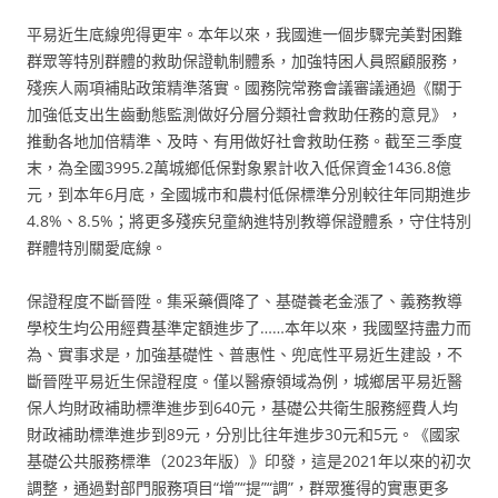
平易近生底線兜得更牢。本年以來，我國進一個步驟完美對困難
群眾等特別群體的救助保證軌制體系，加強特困人員照顧服務，
殘疾人兩項補貼政策精準落實。國務院常務會議審議通過《關于
加強低支出生齒動態監測做好分層分類社會救助任務的意見》，
推動各地加倍精準、及時、有用做好社會救助任務。截至三季度
末，為全國3995.2萬城鄉低保對象累計收入低保資金1436.8億
元，到本年6月底，全國城市和農村低保標準分別較往年同期進步
4.8%、8.5%；將更多殘疾兒童納進特別教導保證體系，守住特別
群體特別關愛底線。
保證程度不斷晉陞。集采藥價降了、基礎養老金漲了、義務教導
學校生均公用經費基準定額進步了……本年以來，我國堅持盡力而
為、實事求是，加強基礎性、普惠性、兜底性平易近生建設，不
斷晉陞平易近生保證程度。僅以醫療領域為例，城鄉居平易近醫
保人均財政補助標準進步到640元，基礎公共衛生服務經費人均
財政補助標準進步到89元，分別比往年進步30元和5元。《國家
基礎公共服務標準（2023年版）》印發，這是2021年以來的初次
調整，通過對部門服務項目“增”“提”“調”，群眾獲得的實惠更多