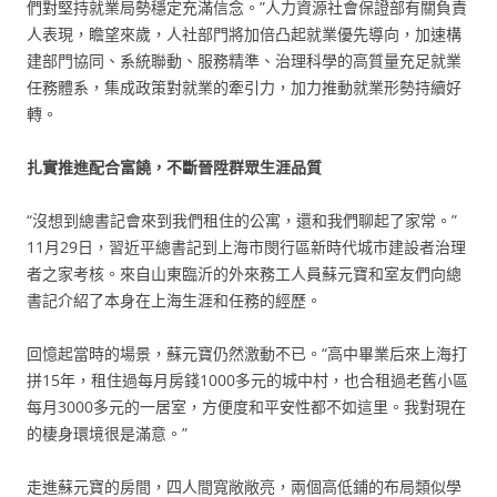
們對堅持就業局勢穩定充滿信念。”人力資源社會保證部有關負責
人表現，瞻望來歲，人社部門將加倍凸起就業優先導向，加速構
建部門協同、系統聯動、服務精準、治理科學的高質量充足就業
任務體系，集成政策對就業的牽引力，加力推動就業形勢持續好
轉。
扎實推進配合富饒，不斷晉陞群眾生涯品質
“沒想到總書記會來到我們租住的公寓，還和我們聊起了家常。”
11月29日，習近平總書記到上海市閔行區新時代城市建設者治理
者之家考核。來自山東臨沂的外來務工人員蘇元寶和室友們向總
書記介紹了本身在上海生涯和任務的經歷。
回憶起當時的場景，蘇元寶仍然激動不已。“高中畢業后來上海打
拼15年，租住過每月房錢1000多元的城中村，也合租過老舊小區
每月3000多元的一居室，方便度和平安性都不如這里。我對現在
的棲身環境很是滿意。”
走進蘇元寶的房間，四人間寬敞敞亮，兩個高低鋪的布局類似學