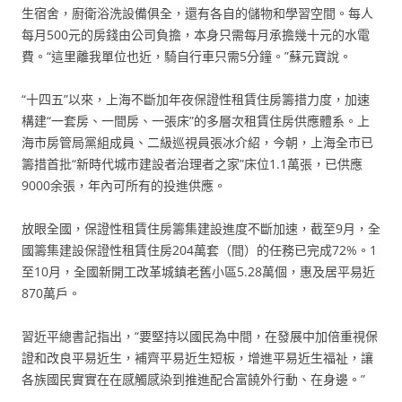
生宿舍，廚衛浴洗設備俱全，還有各自的儲物和學習空間。每人
每月500元的房錢由公司負擔，本身只需每月承擔幾十元的水電
費。“這里離我單位也近，騎自行車只需5分鐘。”蘇元寶說。
“十四五”以來，上海不斷加年夜保證性租賃住房籌措力度，加速
構建“一套房、一間房、一張床”的多層次租賃住房供應體系。上
海市房管局黨組成員、二級巡視員張冰介紹，今朝，上海全市已
籌措首批“新時代城市建設者治理者之家”床位1.1萬張，已供應
9000余張，年內可所有的投進供應。
放眼全國，保證性租賃住房籌集建設進度不斷加速，截至9月，全
國籌集建設保證性租賃住房204萬套（間）的任務已完成72%。1
至10月，全國新開工改革城鎮老舊小區5.28萬個，惠及居平易近
870萬戶。
習近平總書記指出，“要堅持以國民為中間，在發展中加倍重視保
證和改良平易近生，補齊平易近生短板，增進平易近生福祉，讓
各族國民實實在在感觸感染到推進配合富饒外行動、在身邊。”