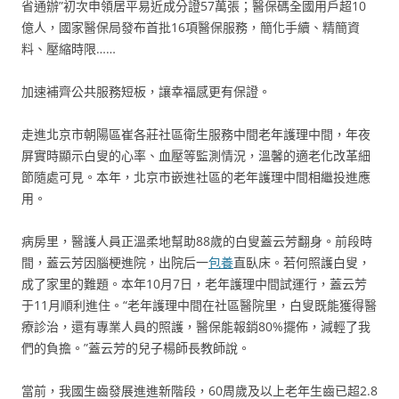
省通辦”初次申領居平易近成分證57萬張；醫保碼全國用戶超10
億人，國家醫保局發布首批16項醫保服務，簡化手續、精簡資
料、壓縮時限……
加速補齊公共服務短板，讓幸福感更有保證。
走進北京市朝陽區崔各莊社區衛生服務中間老年護理中間，年夜
屏實時顯示白叟的心率、血壓等監測情況，溫馨的適老化改革細
節隨處可見。本年，北京市嵌進社區的老年護理中間相繼投進應
用。
病房里，醫護人員正溫柔地幫助88歲的白叟蓋云芳翻身。前段時
間，蓋云芳因腦梗進院，出院后一
包養
直臥床。若何照護白叟，
成了家里的難題。本年10月7日，老年護理中間試運行，蓋云芳
于11月順利進住。“老年護理中間在社區醫院里，白叟既能獲得醫
療診治，還有專業人員的照護，醫保能報銷80%擺佈，減輕了我
們的負擔。”蓋云芳的兒子楊師長教師說。
當前，我國生齒發展進進新階段，60周歲及以上老年生齒已超2.8