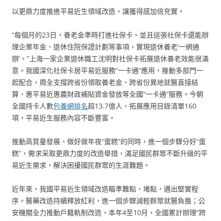
以更鼎力度推進平易近生領域改造，讓獲得感加倍充實。
“每個月的23日，養老金準時打進社保卡。並且這張社保卡還能辦
理企業年金、退休住院保證計劃等事項，實現退休養老‘一網通
辦’。”上海一家企業退休職工沈明對社保卡拓展退休養老效能很滿
意。我國深化社保卡居平易近服務“一卡通”應用，推動多部門一
起配合，周全支撐跨省份領取養老金、跨省份異地就醫直接結
算、惠平易近惠農財政補貼資金發放等全國“一卡通”服務。今朝
全國持卡人數
包養網排名
超13.7億人，拓展應用目錄清單160
項，平易近生服務內容不斷豐富。
推動高質量發展、做好做年夜“蛋糕”的同時，進一個步驟分好“蛋
糕”，需求采取更鼎力度的改造舉措，滿足國民群眾不斷升級的平
易近生需求，解決困擾國民群眾的生涯難題。
近年來，我國平易近生領域改造瞄準難點、堵點，邁出堅實程
序。醫藥改造持續釋放紅利，進一個步驟減輕群眾就醫負擔；公
安機關全力推動戶籍軌制改造，本年4至10月，全國累計辦理“跨