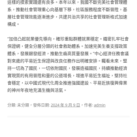
這樣的摸索實踐還有良多。本年以來，我國不斷完美社會管理體
系，推動社會管理重心向基層下移，社區服務程度不斷晉陞，基
層社會管理效能逐漸進步，共建共治共享的社會管理新格式加速
構成。
“加倍凸起就業優先導向，確珍重點群體就業穩定。織密扎牢社會
保證網，健全分層分類的社會救助體系。加速完美生養支撐政策
體系，發展銀發經濟，推動生齒高質量發展。”中心經濟任務會議
對來歲的平易近生保證與改良任務作出明確安排。矚看未來，堅
持一切為了國民，一切依附國民，發展造福國民，持續推動經濟
實現質的有用晉陞和量的公道增長，增進平易近生福祉，堅持社
會穩定，以中國式現代化周全推進強國建設、平易近族復興偉業
的神州年夜地充滿生機與活氣。
分類: 未分類，發佈日期:
2024 年 9 月 9 日
，作者:
admin