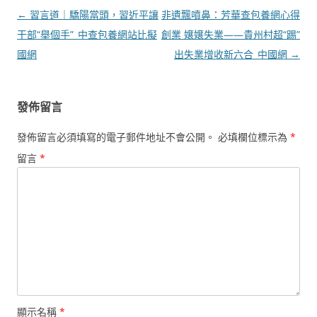
文
←
習言道｜驕陽當頭，習近平讓
非遺飄噴鼻：芳華查包養網心得
章
干部“舉個手”_中查包養網站比擬
創業 嬢嬢失業——貴州村超“踢”
導
國網
出失業增收新六合_中國網
→
覽
發佈留言
發佈留言必須填寫的電子郵件地址不會公開。
必填欄位標示為
*
留言
*
顯示名稱
*