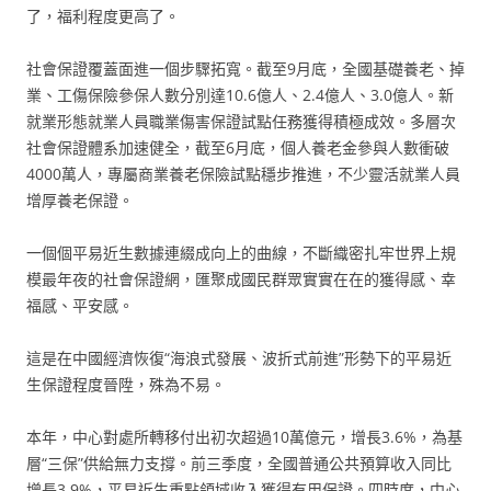
了，福利程度更高了。
社會保證覆蓋面進一個步驟拓寬。截至9月底，全國基礎養老、掉
業、工傷保險參保人數分別達10.6億人、2.4億人、3.0億人。新
就業形態就業人員職業傷害保證試點任務獲得積極成效。多層次
社會保證體系加速健全，截至6月底，個人養老金參與人數衝破
4000萬人，專屬商業養老保險試點穩步推進，不少靈活就業人員
增厚養老保證。
一個個平易近生數據連綴成向上的曲線，不斷織密扎牢世界上規
模最年夜的社會保證網，匯聚成國民群眾實實在在的獲得感、幸
福感、平安感。
這是在中國經濟恢復“海浪式發展、波折式前進”形勢下的平易近
生保證程度晉陞，殊為不易。
本年，中心對處所轉移付出初次超過10萬億元，增長3.6%，為基
層“三保”供給無力支撐。前三季度，全國普通公共預算收入同比
增長3.9%，平易近生重點領域收入獲得有用保證。四時度，中心