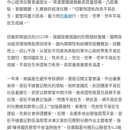
中心經濟任務會議提出，“來歲要圍繞推動高質量發展，凸起重
點，掌握關鍵，扎實做好經濟任務。”“切實保證和改良平易近
生。要堅持盡力而為、量力而
包養網
行，兜住、兜準、兜牢平易
近生底線。”
回看即將過往的2023年，我國發展面臨的形勢錯綜復雜，國際政
治經濟環境晦氣原因增多，國內周期性和結構性牴觸疊加。迎難
而上，初心不改，以習近平同道為焦點的黨中心始終聚焦平易近
生關切，堅持國民至上、性命至上，兜住、兜準、兜牢平易近生
底線，平易近生保證無力有用，高質量發展更有溫度。
一年來，無論是在處所考核調研，還是召開主要會議、作出嚴重
安排，習近平總書記眼光的落點，始終是國民。赴回遷居平易近
社區看變化，到受災群眾家中問冷熱，進保證性租賃住房察平易
近情，習近平總書記強調，“把惠平易近生、熱民氣、順平易近意
的任務做到群眾心田上”“加強基礎性、普惠性、兜底性平易近生
建設，完美社會保證體系”。近期，全國多地出現強雨雪天氣，習
近平總書記對低溫雨雪冰凍災害防范應對任務作出主要唆使，強
調“確保國民群眾平安溫熱過冬”。甘肅臨夏州積石山縣發生6.2級