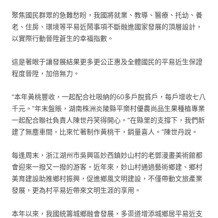
聚焦國民群眾的急難愁盼，我國將就業、教導、醫療、托幼、養
老、住房、環境等平易近鬧事項不斷融進國家發展的頂層設計，
以實際行動晉陞蒼生的幸福指數。
這是著眼于讓發展結果更多更公正惠及全體國民的平易近生保證
程度晉陞，加倍無力。
“本年黃桃豐收，一起配合社吸納的60多戶脫貧戶，每戶增收七八
千元。”年末盤賬，湖南株洲炎陵縣平樂村優農尚品生果種植專業
一起配合聯社負責人陳世丹笑得開心。“在縣里的支撐下，我們新
建了無塵車間，比來忙著制作黃桃干，銷量喜人。”陳世丹說。
每逢周末，浙江湖州市吳興區妙西鎮妙山村的老鄧漫畫美術館都
會迎來一撥又一撥的游客。近年來，妙山村通過藝術鄉建、鄉村
美育建設助推鄉村振興，促進鄉風文明建設，不僅帶動文旅產業
發展，更為村平易近帶來文明生涯的享用。
本年以來，我國統籌城鄉融會發展，多渠道增添城鄉居平易近支