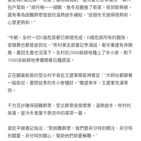
包戶幫助。”胡月梅一一細數，進冬前搬進了新家，收到新棉被，
還有專為困難群眾發放的溫熱過冬補貼，“這個冬天過得很熱和，
心里更熱和。”
“今朝，全村一切C級危房都已修繕完成，D級危房所有的撤除，
安頓費也都發放到位。”佟村黨支部書記李濤說，衡宇重建有序開
展，農田生產也沒落下。全村近2000畝耕地種上了冬小麥，剩下
1000余畝耕地準備開春后種蔬菜。
正在翻蓋新房的受災村平易近王建軍精氣神實足：“大師伙都鉚著
一股勁兒，要把這季的冬小麥種好。”瞻望來年，王建軍充滿等
待。
千方百計確保困難群眾、受災群眾安居樂業，溫熱過冬。佟村的
故事，是冷冬里萬千熱流中的尋常一幕。
習近平總書記指出：“對困難群眾，我們要非分特別關注、非分特
別關愛、非分特別關心，幫助他們排憂解難。”