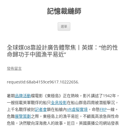
跳
至
記憶裁縫師
主
要
內
容
選單
全球媒08靠設計廣告體聚焦丨英媒：“他的性
命歸功于中國漁平易近”
發佈留言
requestId:68ab4159ce9617.10222656.
暑期
品牌活動
檔電影《東極島》正在熱映，影片講述了1942年，
一艘搭載英軍戰俘的船只
全息投影
在船山群島四周被潛艇擊沉，
上千名戰俘被封
記者會
鎖在船艙內
VR虛擬實境
，命懸
FRP
一線。
危難
展覽策劃
之際，東極島上的漁平易近，不顧風高浪急與性命
危險，決然駛向深海救人的故事。近日，英國廣播公司網站發表