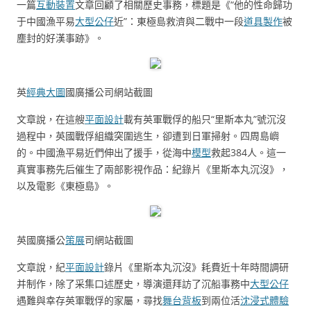
一篇
互動裝置
文章回顧了相關歷史事務，標題是《“他的性命歸功
于中國漁平易
大型公仔
近”：東極島救濟與二戰中一段
道具製作
被
塵封的好漢事跡》。
英
經典大圖
國廣播公司網站截圖
文章說，在這艘
平面設計
載有英軍戰俘的船只“里斯本丸”號沉沒
過程中，英國戰俘組織突圍逃生，卻遭到日軍掃射。四周島嶼
的。中國漁平易近們伸出了援手，從海中
模型
救起384人。這一
真實事務先后催生了兩部影視作品：紀錄片《里斯本丸沉沒》，
以及電影《東極島》。
英國廣播公
策展
司網站截圖
文章說，紀
平面設計
錄片《里斯本丸沉沒》耗費近十年時間調研
并制作，除了采集口述歷史，導演還拜訪了沉船事務中
大型公仔
遇難與幸存英軍戰俘的家屬，尋找
舞台背板
到兩位活
沈浸式體驗