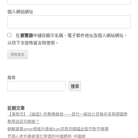
個人網站網址
在
瀏覽器
中儲存顯示名稱、電子郵件地址及個人網站網址，
以供下次發佈留言時使用。
搜尋
搜尋
近期文章
【潘英杰】《論語》的教導啟發——當代一線找九宮格共享基礎國學
教學該若何開展？
朝鮮譴責amer億嵐升降桌ican同意向韓國出售空對空導彈
荒甜心查包養網漠化管理的中國聰明_中國網