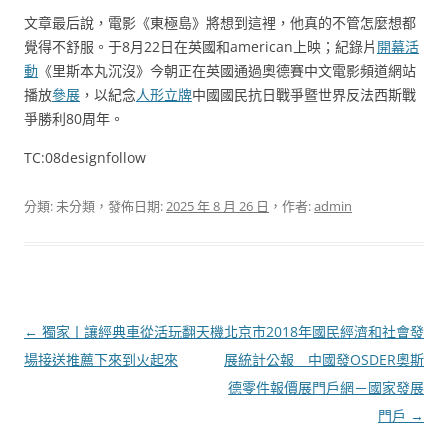
文章最后說，電影《東極島》將想到這裡，他真的不管怎麼想都
覺得不舒服。于8月22日在英國和american上映；紀錄片
開幕活
動
《里斯本丸沉沒》今朝正在英國通過奧德賽中文電影頻道網站
播放
參展
，以紀念
人形立牌
中國國民抗日戰爭暨世界反法西斯戰
爭勝利80周年。
TC:08designfollow
分類: 未分類，發佈日期:
2025 年 8 月 26 日
，作者:
admin
文
←
獨家丨讓經典車從活玩翻天機
北京市2018年國民經濟和社會發
章
場接送推薦下來到火起來
展統計公報 _ 中國發OSDER奧斯
導
德零件報價展門戶網－國家發展
覽
門戶
→