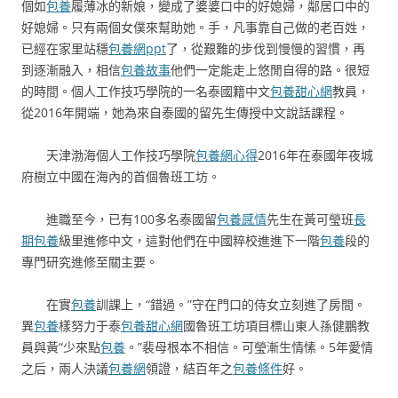
個如
包養
履薄冰的新娘，變成了婆婆口中的好媳婦，鄰居口中的
好媳婦。只有兩個女僕來幫助她。手，凡事靠自己做的老百姓，
已經在家里站穩
包養網ppt
了，從艱難的步伐到慢慢的習慣，再
到逐漸融入，相信
包養故事
他們一定能走上悠閒自得的路。很短
的時間。個人工作技巧學院的一名泰國籍中文
包養甜心網
教員，
從2016年開端，她為來自泰國的留先生傳授中文說話課程。
天津渤海個人工作技巧學院
包養網心得
2016年在泰國年夜城
府樹立中國在海內的首個魯班工坊。
進職至今，已有100多名泰國留
包養感情
先生在黃可瑩班
長
期包養
級里進修中文，這對他們在中國粹校進進下一階
包養
段的
專門研究進修至關主要。
在實
包養
訓課上，“錯過。”守在門口的侍女立刻進了房間。
異
包養
樣努力于泰
包養甜心網
國魯班工坊項目標山東人孫健鵬教
員與黃“少來點
包養
。”裴母根本不相信。可瑩漸生情愫。5年愛情
之后，兩人決議
包養網
領證，結百年之
包養條件
好。