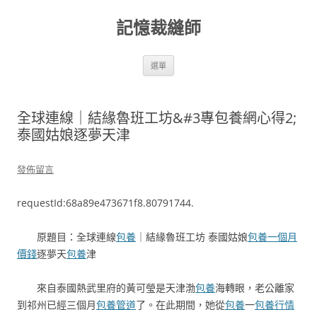
跳
至
記憶裁縫師
主
要
內
容
選單
全球連線｜結緣魯班工坊&#3專包養網心得2;
泰國姑娘逐夢天津
發佈留言
requestId:68a89e473671f8.80791744.
原題目：全球連線
包養
｜結緣魯班工坊 泰國姑娘
包養一個月
價錢
逐夢天
包養
津
來自泰國熱武里府的黃可瑩是天津渤
包養
海轉眼，老公離家
到祁州已經三個月
包養管道
了。在此期間，她從
包養
一
包養行情