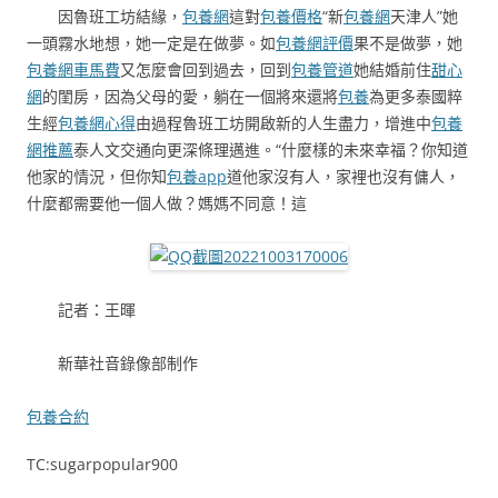
因魯班工坊結緣，
包養網
這對
包養價格
“新
包養網
天津人”她
一頭霧水地想，她一定是在做夢。如
包養網評價
果不是做夢，她
包養網車馬費
又怎麼會回到過去，回到
包養管道
她結婚前住
甜心
網
的閨房，因為父母的愛，躺在一個將來還將
包養
為更多泰國粹
生經
包養網心得
由過程魯班工坊開啟新的人生盡力，增進中
包養
網推薦
泰人文交通向更深條理邁進。“什麼樣的未來幸福？你知道
他家的情況，但你知
包養app
道他家沒有人，家裡也沒有傭人，
什麼都需要他一個人做？媽媽不同意！這
記者：王暉
新華社音錄像部制作
包養合約
TC:sugarpopular900