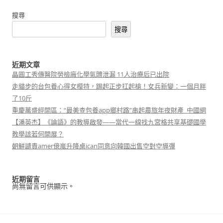
搜尋
搜尋
近期文章
晶圓工秀傳醫院勞檢廠化學氣體泄漏 11人治療后已出院
走貓步的台包養心得女模特，踢起正步扛起槍！女兵新變：一個月胖
了10斤
重慶萬盛經開區：“最美查包養app鄉村路”串起農旅年夜財產_中國網
【潘英杰】《論語》的教導啟發——當代一線找九宮格共享基礎國學
教學該若何開展？
朝鮮譴責amer億嵐升降桌ican同意向韓國出售空對空導彈
近期留言
尚無留言可供顯示。