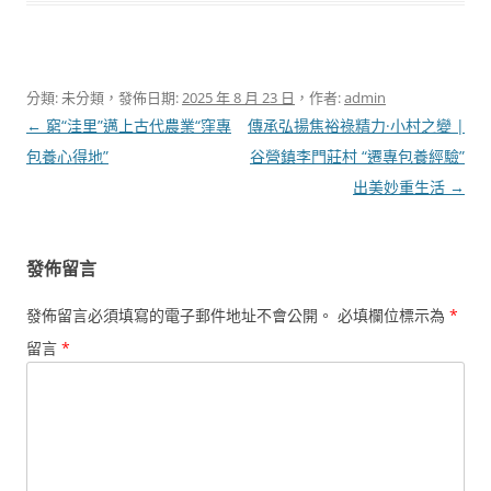
分類: 未分類，發佈日期:
2025 年 8 月 23 日
，作者:
admin
文
←
窮“洼里”邁上古代農業“窪專
傳承弘揚焦裕祿精力·小村之變 |
章
包養心得地”
谷營鎮李門莊村 “遷專包養經驗”
導
出美妙重生活
→
覽
發佈留言
發佈留言必須填寫的電子郵件地址不會公開。
必填欄位標示為
*
留言
*