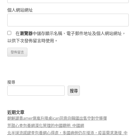
個人網站網址
在
瀏覽器
中儲存顯示名稱、電子郵件地址及個人網站網址，
以供下次發佈留言時使用。
搜尋
搜尋
近期文章
朝鮮譴責amer億嵐升降桌ican同意向韓國出售空對空導彈
荒甜心查包養網漠化管理的中國聰明_中國網
北半球流感肆查包養網心得虐，多國病例仍在增添，疫苗需求激增_中