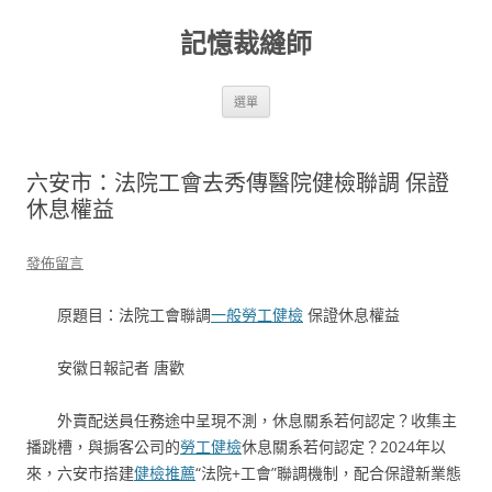
跳
至
記憶裁縫師
主
要
內
容
選單
六安市：法院工會去秀傳醫院健檢聯調 保證
休息權益
發佈留言
原題目：法院工會聯調
一般勞工健檢
保證休息權益
安徽日報記者 唐歡
外賣配送員任務途中呈現不測，休息關系若何認定？收集主
播跳槽，與掮客公司的
勞工健檢
休息關系若何認定？2024年以
來，六安市搭建
健檢推薦
“法院+工會”聯調機制，配合保證新業態