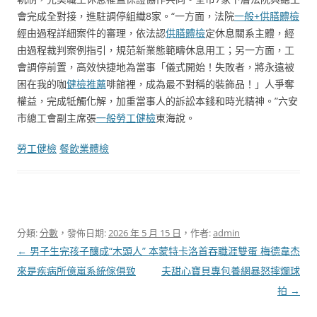
會完成全對接，進駐調停組織8家。“一方面，法院
一般+供膳體檢
經由過程詳細案件的審理，依法認
供膳體檢
定休息關系主體，經
由過程裁判案例指引，規范新業態範疇休息用工；另一方面，工
會調停前置，高效快捷地為當事「儀式開始！失敗者，將永遠被
困在我的咖
健檢推薦
啡館裡，成為最不對稱的裝飾品！」人爭奪
權益，完成牴觸化解，加重當事人的訴訟本錢和時光精神。”六安
市總工會副主席張
一般勞工健檢
東海說。
勞工健檢
餐飲業體檢
分類:
分數
，發佈日期:
2026 年 5 月 15 日
，作者:
admin
文
←
男子生完孩子釀成“木頭人” 本
蒙特卡洛首吞職涯雙蛋 梅德韋杰
章
來是疾病所億嵐系統傢俱致
夫甜心寶貝專包養網暴怒摔爛球
導
拍
→
覽