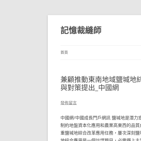
跳
至
主
記憶裁縫師
要
內
容
首頁
兼顧推動東南地域鹽堿地
與對策提出_中國網
發佈留言
中國網/中國成長門戶網訊 鹽堿地是潛力
制約地盤資本化應用和農業高東西的品質
重鹽堿地綜合改革應用任務，屢次深刻鹽
地綜合應用是一個計謀題目，必需擺上主