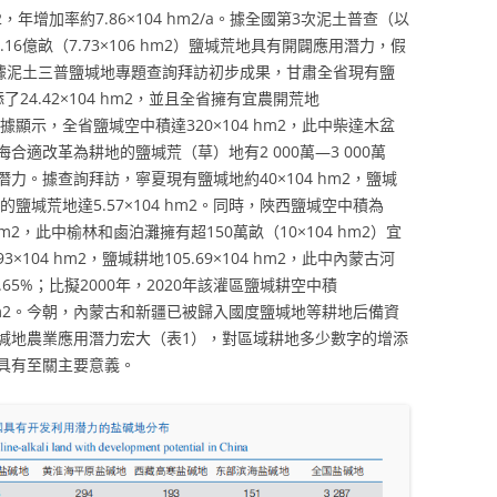
2，年增加率約7.86×104 hm2/a。據全國第3次泥土普查（以
16億畝（7.73×106 hm2）鹽堿荒地具有開闢應用潛力，假
，據泥土三普鹽堿地專題查詢拜訪初步成果，甘肅全省現有鹽
增添了24.42×104 hm2，並且全省擁有宜農開荒地
訪數據顯示，全省鹽堿空中積達320×104 hm2，此中柴達木盆
合適改革為耕地的鹽堿荒（草）地有2 000萬—3 000萬
。據查詢拜訪，寧夏現有鹽堿地約40×104 hm2，鹽堿
潛力的鹽堿荒地達5.57×104 hm2。同時，陜西鹽堿空中積為
04 hm2，此中榆林和鹵泊灘擁有超150萬畝（10×104 hm2）宜
104 hm2，鹽堿耕地105.69×104 hm2，此中內蒙古河
5%；比擬2000年，2020年該灌區鹽堿耕空中積
×104 hm2。今朝，內蒙古和新疆已被歸入國度鹽堿地等耕地后備資
堿地農業應用潛力宏大（表1），對區域耕地多少數字的增添
具有至關主要意義。