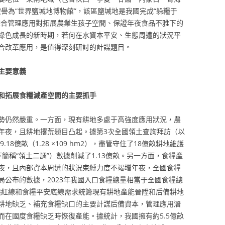
被譽為“世界鹽堿地博物館”，該區鹽堿地是我國完成“躲糧于
綜合管理應用對拓展農業生孩子空間、保證年夜食品不雅下的
綠色成長的新時期，若何在水資本平安、生態周遭的狀況平
合改革應用，是值得深刻研討的計謀題目。
主要意義
和拓展食糧減產空間的主要抓手
勢仍然嚴重。一方面，現有耕地多處于高強度應用狀況，農
年夜，且耕地撂荒題目凸起。據第3次全國領土查詢拜訪（以
18億畝（1.28 ×109 hm2），盡管守住了18億畝耕地維護
簡稱“領土二調”）數據削減了1.13億畝。另一方面，食糧產
夜，且內部資本周遭的狀況束縛力度不竭增年夜，全國食糧
局公布的數據，2023年我國入口食糧總量相當于全國食糧總
維護紅線和食糧平安底線需求統籌現有耕地產能晉陞和后備耕地
耕地缺乏、補充食糧缺口的主要計謀后備資本，管理應用潛
而在國度食糧缺乏時恢復產能。據統計，我國擁有約5.5億畝