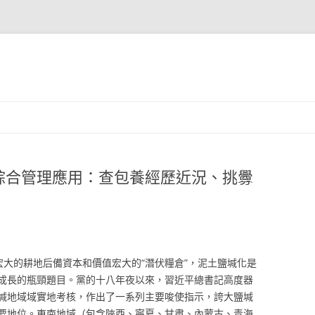
綜合管理應用：查包養經歷近況、挑釁
宏大的耕地后備資本和價值宏大的“潛伏糧倉”，泥土鹽堿化是
成長的瓶頸題目。黨的十八年夜以來，習近平總書記高度器
堿地域域實地考核，作出了一系列主要唆使指示，誇大鹽堿
要地位。東南地域（包含陜西、寧夏、甘肅、內蒙古、青海