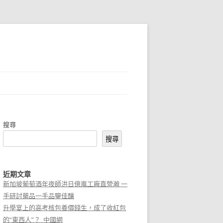
搜尋
搜尋
近期文章
新加坡葡萄酒年夜師洪日億嵐工廠直營瀚 一
手研討藥品一手品鑒佳釀
升學宴上的高考核包養價錢生，成了收紅包
的“東西人”？_中國網