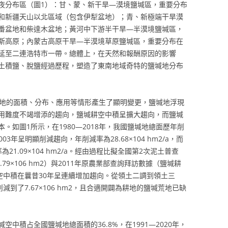
夜分布區（圖1）：甘、蒙、新干旱—漠境鹽堿區，重要分布
和新疆天山以北區域（包含伊犁盆地）；青、新極端干旱漠
番盆地和柴達木盆地；黃河中下游半干旱—半漠境鹽堿區，
斯高原；內蒙古高原干旱—半漠境草原鹽堿區，重要分布在
延至二連浩特市一帶。總體上，在天然和報酬原因的影響
土積鹽、脫鹽經過歷程，塑造了東南地域奇特的鹽堿地分布
堿地的面積、分布、應用等情形產生了顯明變更，鹽堿地浮現
用難度不竭增添的趨向，鹽堿耕空中積呈擴大趨向，而鹽堿
。如圖1所示，在1980—2018年，我國鹽堿地總面歷年削
—2003年呈明顯削減趨向，年削減率為28.68×104 hm2/a，而
為21.09×104 hm2/a。經由過程比擬全國第2次泥土普查
79×106 hm2）與2011年原農業部查詢拜訪數據（鹽堿耕
鹽堿耕空中積在曩昔30年呈連續增加趨向。從領土二調到領土三
2削減到了7.67×106 hm2，且合適開闢為耕地的鹽堿荒地已缺
中積占全國鹽堿地總面積的36.8%，在1991—2020年，