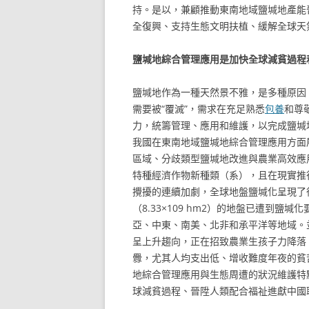
持。是以，兼顧推動東南地域鹽堿地產能
全復興、支持生態文明扶植、緩解全球天
鹽堿地綜合管理應用是加快全球減貧過程
鹽堿地作為一種天然景不雅，是多種原因
需要被“覆滅”，需求在充足熟悉
包養
和尊
力，統籌管理、應用和維護，以完成鹽堿
我國在東南地域鹽堿地綜合管理應用方面
區域、分歧類型鹽堿地改進與農業高效應
特種經濟作物新種類（系），且在現實推
攪擾的連續加劇，全球地盤鹽堿化呈現了很
（8.33×109 hm2）的地盤已遭到
亞、中東、南美、北非和承平洋等地域。
呈上升趨向，正在招致農業生孩子力降落
釁，尤其人均支出低、增收難度年夜的貧
地綜合管理應用與生態周遭的狀況維護特
球減貧過程、晉陞人類配合福祉進獻中國