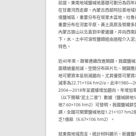
前提，東南地域鹽堿地基礎可劃分為四年
在甘肅河西走廊、內蒙古西部阿拉善地域
境鹽堿區，重要分布在塔里木盆地、吐魯
重要分布在河套平原、黃土高原及鄂爾多
內蒙古狼山以北直到中蒙邊疆，并向西南
下，水、土中可溶性鹽類經由過程介入泥
特色。
近40年來，跟著連續改進開闢，我國鹽
面積總量削減、空間分布碎片化、開闢應
地可墾資本呈削減趨向，尤其優質可墾資本
減率為22.71×104 hm2/a，此中1980
2004—2018年呈遲緩增加趨向，年增加率
（以下簡稱“泥土二普”）數據（鹽堿耕地5.
地7.60×106 hm2）可發明，我國
調，全國可開墾鹽堿地從1.21×107 hm
乏1億畝（6.67×106 hm2）。
就東南地域而言，統計材料顯示，新疆鹽堿空