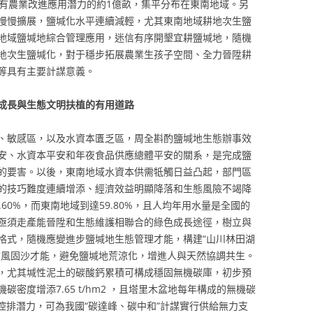
近期具有農業改進應用潛力的約1億畝，集平分布在東南地域。另
慢慢擴展，鹽堿化水平連續減輕，尤其東南地域耕地次生鹽
地域鹽堿地綜合管理應用，迷信有序開墾宜耕鹽堿地，隨機
地次生鹽堿化，對于穩步拓展農業生孩子空間、全力晉陞耕
等具有主要計謀意義。
成長與生態文明扶植的有用道路
、敏感區，以及水資本匱乏區，周全斟酌鹽堿地生態辦事效
安、水資本平安和年夜食品供應總體平安的關系，是完成鹽
的要害。以後，東南地域水資本供需牴觸日益凸起，部門區
的技巧難度連續增添、經濟效益明顯降落和生態風險不竭降
60%，而東南地域到達59.80%，且人均年用水量是全國的
用亟須走產能晉陞和生態維護相聯合的綠色成長途徑，樹立與
格式，隨機應變進步鹽堿地生態管理才能，構建“山川林田湖
防風固沙才能，避免鹽堿地荒涼化，增進人與天然協調共生。
，尤其堿性泥土的碳酸鈣累積可構成穩固無機碳庫，初步預
密度增添7.65 t/hm2 ，且塔里木盆地每年構成的無機碳
碳控排潛力，可為我國“碳達峰、碳中和”計謀實行供給無力支