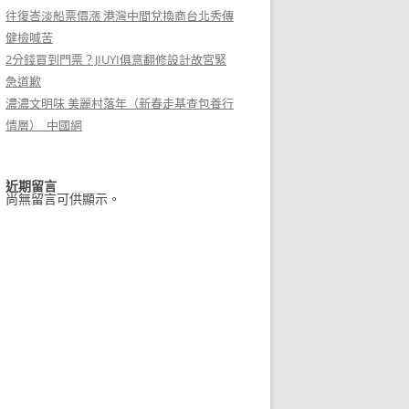
往復峇淡船票價漲 港灣中間兌換商台北秀傳
健檢喊苦
2分錢買到門票？JIUYI俱意翻修設計故宮緊
急道歉
濃濃文明味 美麗村落年（新春走基查包養行
情層）_中國網
近期留言
尚無留言可供顯示。