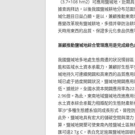
（3.7×108 hm2）可應用鹽堿地，
據查詢拜訪，以後我國鹽堿耕地分布范圍
堿化題目日益凸顯。是以，兼顧推動東南
應變改革現有鹽堿耕地，多措并舉防治耕
天時用東西的品質、保證多元化食品供應
兼顧推動鹽堿地綜合管理應用是完成綠色
我國鹽堿地多地處生態周遭的狀況懦弱區
能和區域水土資本承載力，兼顧好生態平
堿地持久可連續開闢和高東西的品質應用
域已處于過度開闢狀況，鹽堿地開闢應用
低。據統計，全國水資本開闢應用率為22.
2.96倍。為此，東南地域鹽堿地改進應
水土資本綜合承載力相婚配的生態財產新
草沙”多種生態體系協同成長形式，晉陞
此外，鹽堿地具有宏大的儲碳空間與潛力
算，鹽堿地開墾可使東南內陸鹽堿土區無機碳
匯可達2 Tg C，表白充足施展鹽堿地固