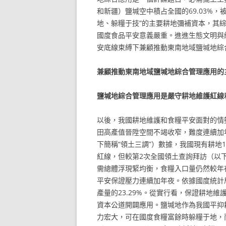
和新疆）鹽堿空中積占全國的69.03%，
地、躲糧于技”的主要耕地彌補資本，其
國度食品平安意義嚴重。進進生態文明與
安底線束縛下兼顧推動東南地域鹽堿地綜
兼顧推動東南地域鹽堿地綜合管理應用的
鹽堿地綜合管理應用是嚴守耕地維護紅線
以後，我國耕地維護和食糧平安面對的情
田高產值晉陞空間不竭收窄，難度連續加
下簡稱“領土三調”）數據，我國現有耕地19.
紅線，但較第2次全國領土查詢拜訪（以下
需總體浮現緊均衡，食糧入口量仍然較年
平安保證壓力連續加年夜。依據國度統計
產量的23.29%。從實行看，保證耕地
資本公道開闢應用。鹽堿地作為我國平抑
力宏大，可在國度食糧富餘時躲糧于地，