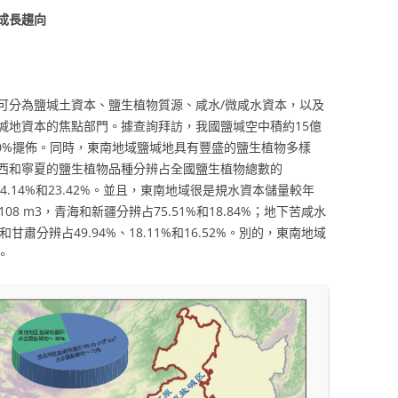
成長趨向
可分為鹽堿土資本、鹽生植物質源、咸水/微咸水資本，以及
堿地資本的焦點部門。據查詢拜訪，我國鹽堿空中積約15億
比70%擺佈。同時，東南地域鹽堿地具有豐盛的鹽生植物多樣
西和寧夏的鹽生植物品種分辨占全國鹽生植物總數的
37%、24.14%和23.42%。並且，東南地域很是規水資本儲量較年
108 m3，青海和新疆分辨占75.51%和18.84%；地下苦咸水
古和甘肅分辨占49.94%、18.11%和16.52%。別的，東南地域
。