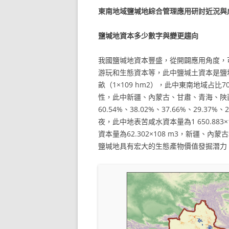
東南地域鹽堿地綜合管理應用研討近況與
鹽堿地資本多少數字與變更趨向
我國鹽堿地資本豐盛，從開闢應用角度，
游玩和生態資本等，此中鹽堿土資本是鹽
畝（1×109 hm2），此中東南地域占
性，此中新疆、內蒙古、甘肅、青海、陜
60.54%、38.02%、37.66%、29.
夜，此中地表苦咸水資本量為1 650.883×
資本量為62.302×108 m3，新疆、內蒙
鹽堿地具有宏大的生態產物價值發掘潛力