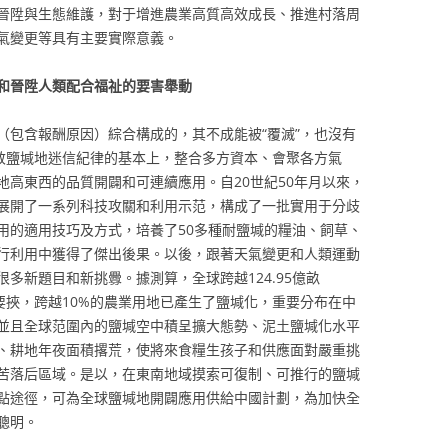
晉陞與生態維護，對于增進農業高質高效成長、推進村落周
氣變更等具有主要實際意義。
和晉陞人類配合福祉的要害舉動
（包含報酬原因）綜合構成的，其不成能被“覆滅”，也沒有
敬鹽堿地迷信紀律的基本上，整合多方資本、會聚各方氣
地高東西的品質開闢和可連續應用。自20世紀50年月以來，
展開了一系列科技攻關和利用示范，構成了一批實用于分歧
用的適用技巧及方式，培養了50多種耐鹽堿的糧油、飼草、
行利用中獲得了傑出後果。以後，跟著天氣變更和人類運動
多新題目和新挑釁。據測算，全球跨越124.95億畝
鹽堿化要挾，跨越10%的農業用地已產生了鹽堿化，重要分布在中
並且全球范圍內的鹽堿空中積呈擴大態勢、泥土鹽堿化水平
、耕地年夜面積撂荒，使將來食糧生孩子和供應面對嚴重挑
苦落后區域。是以，在東南地域摸索可復制、可推行的鹽堿
點途徑，可為全球鹽堿地開闢應用供給中國計劃，為加快全
聰明。