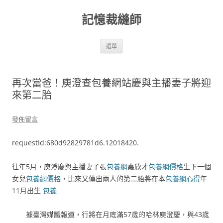
跳
至
記憶裁縫師
主
要
內
容
選單
再次當爸！庾澄查包養網站慶與主播妻子將迎
來第二胎
發佈留言
requestId:680d92829781d6.12018420.
往年5月，庾澄慶與主播妻子張
包養網
嘉欣才
包養網價格
生下一個
女兒
包養網價格
，比來又傳出兩人的第二胎將在本
包養網心得
年
11月出生
包養
據臺灣媒體報道，行將在月底滿57歲的哈林庾澄慶，與43歲