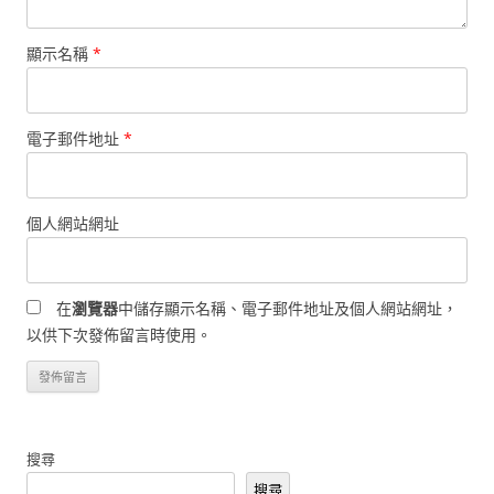
顯示名稱
*
電子郵件地址
*
個人網站網址
在
瀏覽器
中儲存顯示名稱、電子郵件地址及個人網站網址，
以供下次發佈留言時使用。
搜尋
搜尋