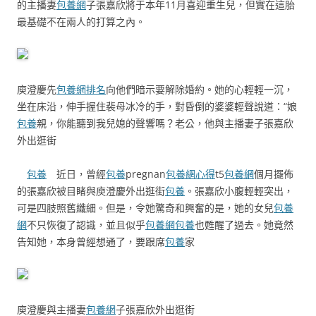
的主播妻
包養網
子張嘉欣將于本年11月喜迎重生兒，但實在這胎
最基礎不在兩人的打算之內。
庾澄慶先
包養網排名
向他們暗示要解除婚約。她的心輕輕一沉，
坐在床沿，伸手握住裴母冰冷的手，對昏倒的婆婆輕聲說道：“娘
包養
親，你能聽到我兒媳的聲響嗎？老公，他與主播妻子張嘉欣
外出逛街
包養
近日，曾經
包養
pregnan
包養網心得
t5
包養網
個月擺佈
的張嘉欣被目睹與庾澄慶外出逛街
包養
。張嘉欣小腹輕輕突出，
可是四肢照舊纖細。但是，令她驚奇和興奮的是，她的女兒
包養
網
不只恢復了認識，並且似乎
包養網
包養
也甦醒了過去。她竟然
告知她，本身曾經想通了，要跟席
包養
家
庾澄慶與主播妻
包養網
子張嘉欣外出逛街