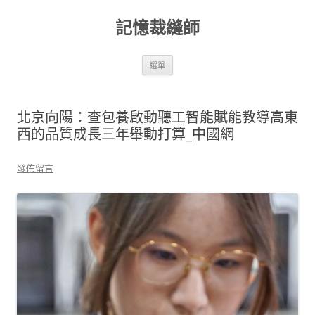
跳
至
記憶裁縫師
主
要
內
容
選單
北京向陽：查包養啟動聽工智能賦能教導高東
西的品質成長三年舉動打算_中國網
發佈留言