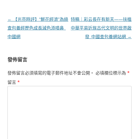
文
←
【光亮時評】“鮮花經濟”為綠
特稿｜彩云長在有新天——扶植
章
查包養經歷色成長減色添噴鼻_
中華平易近族古代文明的世界啟
導
中國網
發_中國查包養網站網
→
覽
發佈留言
發佈留言必須填寫的電子郵件地址不會公開。
必填欄位標示為
*
留言
*