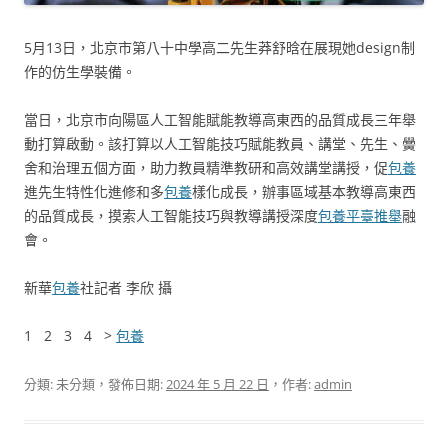
5月13日，北京市第八十中學高二先生莽舒晗在展現她design制
作的仿生學裝備。
當日，北京市向陽區人工智能賦能教導高東西的品質成長三年舉
動打算啟動。該打算以人工智能技巧賦能教員、講堂、先生、黌
舍和治理五個方面，助力教員精準教研和高效講堂講授，促
包養
進先生特性化進修和多
包養
樣化成長，辦事區域基本教導高東西
的品質成長，摸索人工智能技巧與教導講授深度
包養平臺推舉
融
會。
新華
包養
社記者 李欣 攝
1 2 3 4 >
包養
分類: 未分類，發佈日期:
2024 年 5 月 22 日
，作者:
admin