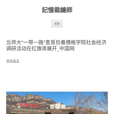
跳
至
記憶裁縫師
主
要
內
容
選單
北师大“一带一路”查覓包養價格学院社会经济
调研活动在红旗渠展开_中国网
發佈留言