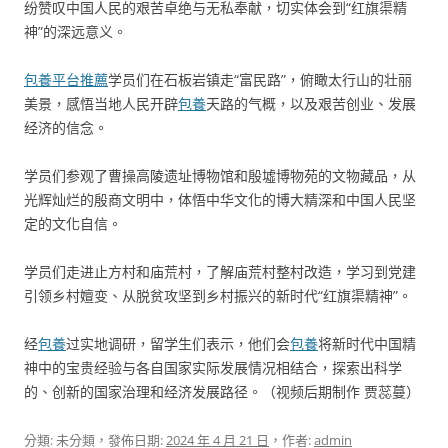
纷赞叹中国人民的艰苦卓绝与无私奉献，切实体会到“红旗渠精
神”的深远意义。
包養平台推薦
学员们在石板岩镇走“富民路”，俯瞰太行山的壮丽
美景，感悟当地人民开辟
包養
天路的气概，以及艰苦创业、发展
经济的信念。
学员们参观了曹操高陵遗址博物馆和殷墟博物苑的文物藏品，从
光辉灿烂的殷商文明中，体悟中华文化的博大精深和中国人民坚
定的文化自信。
学员们走进止方村和庙荒村，了解庙荒村整村改造，学习到党建
引领乡村嬗变、从脱贫攻坚到乡村振兴的新时代“红旗渠精神”。
经
包養
过实地调研，留学生们表示，他们会
包養
将新时代中国精
神中的宝贵经验与各自国家实际发展情况相结合，探索出科学
的、创新的国家治理和经济发展路径。（视频后期制作 贾蕊蔓）
分類: 未分類，發佈日期:
2024 年 4 月 21 日
，作者:
admin