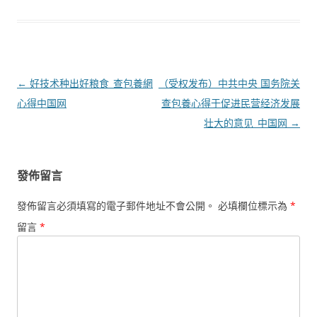
文
←
好技术种出好粮食_查包養網
（受权发布）中共中央 国务院关
章
心得中国网
查包養心得于促进民营经济发展
導
壮大的意见_中国网
→
覽
發佈留言
發佈留言必須填寫的電子郵件地址不會公開。
必填欄位標示為
*
留言
*