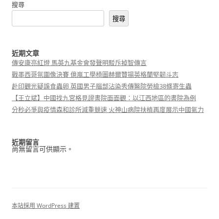
搜尋
搜尋
近期文章
傳安康亮紅燈 馬英九基金會發聲明駁斥掉智傳言
戰墨西哥氛圍像決賽 億嵐工學椅圖赫爾贊揚英格蘭堅韌斗志
赴印觀光疑誤食蟲卵 英國男子腦部沾染秀傳醫院勞檢38條寄生蟲
【王立斌】中國找九宮格見證書院面面觀：以江西地區的書院為例
分秒必爭與疫情森和診所減重競速 火神山病院扶植再度展示中國氣力
近期留言
尚無留言可供顯示。
本站採用 WordPress 建置