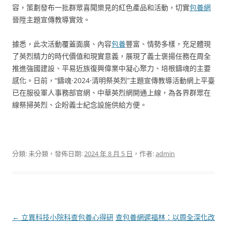
容，策劃發布一批群眾喜聞樂見的紅色產品和活動，切實
包養網
晉陞主題宣傳教導實效。
據悉，此次活動覆蓋面廣、內容
包養
豐富、情勢多樣，充足體現
了英烈精力的時代價值和現實意義，展現了義士褒揚任務在周全
推進強國建設、平易近族復興偉業中凝心聚力、培根鑄魂的主要
感化。日前，“鑄魂·2024·清明祭英烈”主題宣傳教導活動網上平臺
已在服役軍人事務部官網、中華英烈網開通上線，為各界群眾在
線祭掃英烈、企盼義士紀念設施供給方便。
分類: 未分類，發佈日期:
2024 年 8 月 5 日
，作者:
admin
文
←
立異科技小院科查包養心得研
查包養網遲福林：以周全深化改