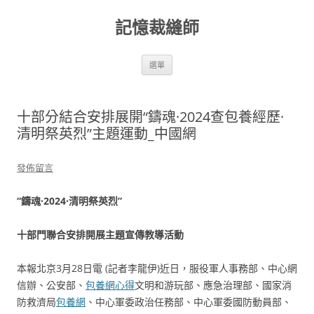
跳
至
記憶裁縫師
主
要
內
容
選單
十部分結合安排展開“鑄魂·2024查包養經歷·
清明祭英烈”主題運動_中國網
發佈留言
“鑄魂·2024·清明祭英烈”
十部門聯合安排開展主題宣傳教導活動
本報北京3月28日電 (記者李龍伊)近日，服役軍人事務部、中心網
信辦、公安部、
包養網心得
文明和游玩部、應急治理部、國家消
防救濟局
包養網
、中心軍委政治任務部、中心軍委國防動員部、