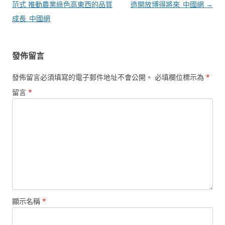
章
范式 推動農業綠色高東西的品質
造開放博得將來_中國網
→
導
成長_中國網
覽
發佈留言
發佈留言必須填寫的電子郵件地址不會公開。
必填欄位標示為
*
留言
*
顯示名稱
*