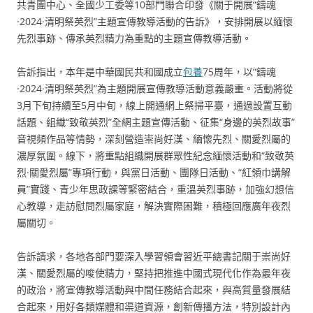
共青團中心、全國少工委等10部門聯合印發《關于開展“鑄魂
·2024·清明祭英烈”主題宣傳教導活動的告訴》，安排開展以緬懷
先烈事跡、傳承英烈精力為重點的主題宣傳教導活動。
告訴指出，本年是中華國民共和國成立
包養
75周年，以“鑄魂
·2024·清明祭英烈”為主題開展宣傳教導活動意義嚴重。活動將從
3月下旬持續至5月中旬，線上開通網上祭掃平臺，通過設置互動
話題、組織“致敬英烈”全網主題宣傳活動、征集“身邊的英烈故事”
音視頻作品等情勢，深刻營造崇尚好漢、緬懷先烈、關愛烈屬的
濃厚氛圍。線下，將重點組織開展群眾性紀念緬懷活動和“致敬英
烈·關愛烈屬”專項行動，與黨日活動、團隊日活動、“紅領巾講解
員”實踐、青少年思政課等緊密結合，重溫英烈事跡，加強幻想信
心教導，走訪慰問烈屬家庭，解決實際困難，積極回應廣年夜烈
屬關切。
告訴請求，各地各部門要深入學習領會習近平總書記關于崇尚好
漢、關愛烈屬的唆使精力，堅持把推進中國式現代化作為最年夜
的政治，將宣傳教導活動與中間任務結合起來，與高質量發展結
合起來，用好各類媒體和渠道資源，創新傳播方法，特別設計內