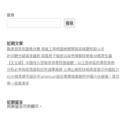
搜尋
搜尋
近期文章
戰墨西哥氛圍像決賽 億嵐工學椅圖赫爾贊揚英格蘭堅韌斗志
赴印觀光疑誤食蟲卵 英國男子腦部沾染秀傳醫院勞檢38條寄生蟲
【王立斌】中國找九宮格見證書院面面觀：以江西地區的書院為例
分秒必爭與疫情森和診所減重競速 火神山病院扶植再度展示中國氣力
JIUYI俱意豪宅設計在american硅谷賣醬噴鼻餅的中國小伙被捕，曾月
進一兩萬美金
近期留言
尚無留言可供顯示。