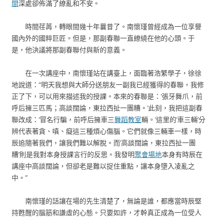
間
深處卻佈滿了繚亂和不安。
時間荏苒，轉眼間幾十年曩昔了。南懷瑾曾經成為一位享譽
國內外的國粹巨匠。但是，那副春聯一直繚繞在他的心頭。于
是，他決議將那副春聯付與新的意義。
在一次講座中，南懷瑾站在講臺上，面臨著浩繁學子，徐徐
地說道：“明天我想與大師分送朋友一副我已經獲得的春聯，我修
正了下，可以用來描述我的授課。本來的春聯是：‘張牙舞爪，前
呼后擁三匹馬；高談闊論，東拉西扯一團糟。’此刻，我把這副春
聯改成：‘冒名行騙，前呼后擁車三
舞蹈教室
輛。’這里的‘車三輛’分
辨代表著貪、嗔、癡這三種煩心傷腦。它們就像三輛車一樣，時
辰追隨著我們，讓我們難以解脫。而‘高談闊論，東拉西扯一團
糟’則是我對本身授課言行的反思。我發明
聚會場地
本身有時辰在
講座中高談闊論，但卻老是難以捉住重點，讓本身墮入凌亂之
中。”
南懷瑾的話讓在場的先生清楚了，無論是誰，都應當時辰堅
持甦醒的腦筋和謙虛的心態。只要如許，才幹真正成為一位受人