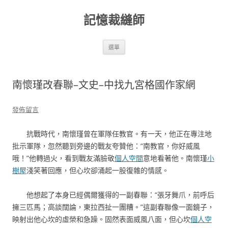
跳
至
記憶裁縫師
主
要
內
容
選單
南懷瑾改春聯–文史–中找九宮格國作家網
發佈留言
抗戰時代，南懷瑾曾在軍隊任教官。有一天，他正在專注地
批示軍隊，忽然聽到旁邊的戰友夸贊他：“南教官，你好威風
哦！”他轉過火，看到戰友滿臉敬
個人空間
意地看著他。南懷瑾
小
樹屋
淺笑著回應，但心坎卻涌起一股復雜的情感。
他想起了本身已經偶爾獲得的一副春聯：“張牙舞爪，前呼后
擁三匹馬；高談闊論，東拉西扯一團糟。”這副春聯像一面鏡子，
映射出他心坎的虛榮和急躁。固然表面威風八面，但心坎
個人空