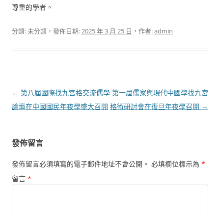
尊重的學者。
分類: 未分類，發佈日期:
2025 年 3 月 25 日
，作者:
admin
文
←
第八屆國際找九宮格交流儒學
第一屆儒家與現代中國學找九宮
章
論壇在中國國民年夜學盛大召開
格術研討會在復旦年夜學召開
→
導
覽
發佈留言
發佈留言必須填寫的電子郵件地址不會公開。
必填欄位標示為
*
留言
*