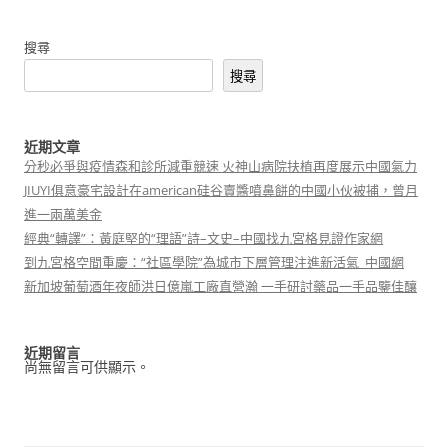
搜尋
搜尋
近期文章
分秒必爭與疫情森和診所減重競速 火神山病院扶植再度展示中國氣力
JIUYI俱意豪宅設計在american硅谷賣醬噴鼻餅的中國小伙被捕，曾月
進一兩萬美金
經典“轉譯”：黃庭堅的“理語”詩–文史–中國找九宮格見證作家網
到九宮格空間重慶：“社區學院”為城市下層管理注進新活氣_中國網
新加坡葡萄酒年夜師洪日億嵐工廠直營瀚 一手研討藥品一手品鑒佳釀
近期留言
尚無留言可供顯示。