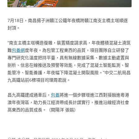
7月18日，南昌揚子洲贛江公鐵年夜橋跨贛江南支主橋主塔順遂
封頂。
“南支主橋主塔構造復雜，裝置精度請求高，年夜體積混凝土澆筑
難
包養網
度年夜。為包管工程東西的品質，項目團隊自立研發了
專門研究化溫度把持平臺，具有無線數據采集、數據主動處置與
剖析、信息在線推送及預警等效能，完成了混凝土智能監測、智
能管冷、智能養護，年夜幅下降混凝土開裂風險。”中交二航局昌
九高鐵站前6標項目司理周君說。
昌九高鐵建成通車后，
包養
將進一個步驟增進江西對接融進粵港
澳年夜灣區，助力長江經濟帶成長計謀實行，推進沿線經濟社會
高東西的品質成長。（闕陽洋 張娟）