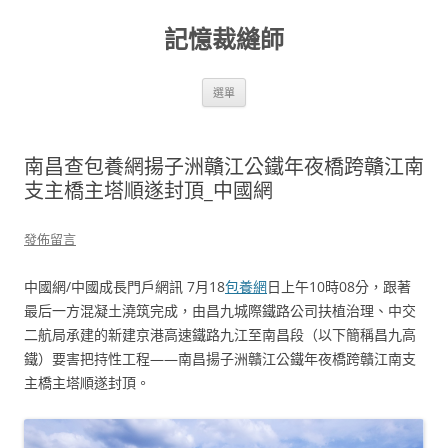
跳
至
記憶裁縫師
主
要
內
容
選單
南昌查包養網揚子洲贛江公鐵年夜橋跨贛江南
支主橋主塔順遂封頂_中國網
發佈留言
中國網/中國成長門戶網訊 7月18
包養網
日上午10時08分，跟著
最后一方混凝土澆筑完成，由昌九城際鐵路公司扶植治理、中交
二航局承建的新建京港高速鐵路九江至南昌段（以下簡稱昌九高
鐵）要害把持性工程——南昌揚子洲贛江公鐵年夜橋跨贛江南支
主橋主塔順遂封頂。