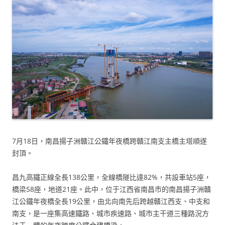
7月18日，南昌揚子洲贛江公鐵年夜橋跨贛江南支主橋主塔順遂
封頂。
昌九高鐵正線全長138公里，全線橋隧比達82%，共設車站5座，
橋梁58座，地道21座。此中，位于江西省南昌市的南昌揚子洲贛
江公鐵年夜橋全長19公里，由北向南先后跨越贛江西支、中支和
南支，是一座集高速鐵路、城市疾速路、城市主干道三種路況方