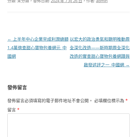
分類: 未分類，發佈日期:
2024 年 7 月 26 日
，作者:
admin
文
←
上半年中心企業完成利潤總額
以宏大的政治勇氣和聰明推動周
章
1.4萬億查甜心寶物包養網元_中
全深化改造——新時期周全深化
導
國網
改造的實查甜心寶物包養網踐與
覽
啟發述評之一_中國網
→
發佈留言
發佈留言必須填寫的電子郵件地址不會公開。
必填欄位標示為
*
留言
*