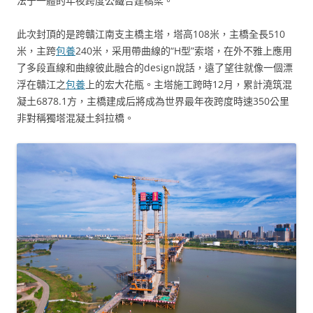
法于一體的年夜跨度公鐵合建橋梁。
此次封頂的是跨贛江南支主橋主塔，塔高108米，主橋全長510
米，主跨
包養
240米，采用帶曲線的“H型”索塔，在外不雅上應用
了多段直線和曲線彼此融合的design說話，遠了望往就像一個漂
浮在贛江之
包養
上的宏大花瓶。主塔施工跨時12月，累計澆筑混
凝土6878.1方，主橋建成后將成為世界最年夜跨度時速350公里
非對稱獨塔混凝土斜拉橋。