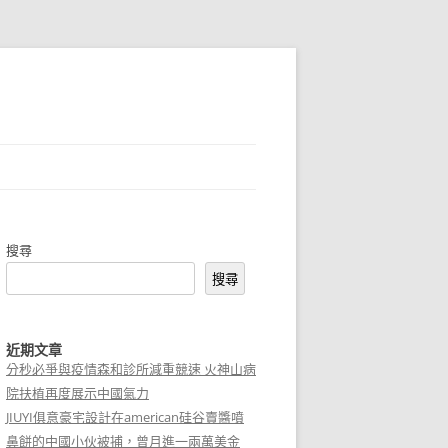
搜尋
搜尋
近期文章
分秒必爭與疫情森和診所減重競速 火神山病
院扶植再度展示中國氣力
JIUYI俱意豪宅設計在american硅谷賣醬噴
鼻餅的中國小伙被捕，曾月進一兩萬美金