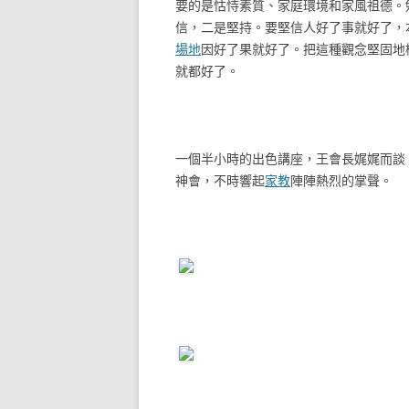
要的是怙恃素質、家庭環境和家風祖德。
信，二是堅持。要堅信人好了事就好了，
場地
因好了果就好了。把這種觀念堅固地
就都好了。
一個半小時的出色講座，王會長娓娓而談
神會，不時響起
家教
陣陣熱烈的掌聲。