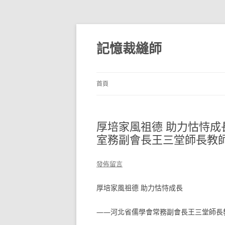
跳
至
主
記憶裁縫師
要
內
容
首頁
厚培家風祖德 助力怙恃成
室務副會長王三堂師長教
發佈留言
厚培家風祖德 助力怙恃成長
——河北省儒學會常務副會長王三堂師長