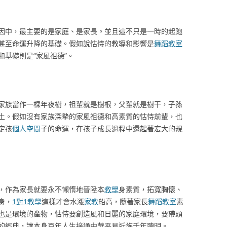
因中，最主要的是家庭、是家長。並且這不只是一時的起跑
甚至命運升降的基礎。假如說怙恃的教導和影響是
舞蹈教室
基礎則是“家風祖德”。
家族當作一棵年夜樹，祖輩就是樹根，父輩就是樹干，子孫
土。假如沒有家族深摯的家風祖德和高素質的怙恃前輩，也
定孩
個人空間
子的命運，在孩子成長過程中還起著宏大的規
，作為家長就要永不懶惰地晉陞本
教學
身素質，拓寬胸懷、
身，
1對1教學
這樣才會水漲
家教
船高，隨著家長
舞蹈教室
素
也是環境的產物，怙恃要創造風和日麗的家庭環境，要帶頭
的經典，讓本身百年人生接通中華平易近族千年聰明。