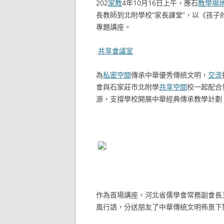
202
家教
4年10月16日上午，應石
教學場
長教師到北附學校“家長課堂”，以《孩子
專題講座。
共享會議室
為
私密空間
傳承中華優秀傳統文明，
交流
會與石家莊市北附學
共享空間
校一起配合
源，支撐學校開展中華經典傳承教學計劃
作為首場講座，河北省儒學會常務副會長
風行語，分送朋友了中華傳統文明佈景下