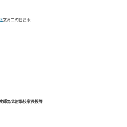
租
玄月二旬日己未
教師為北附學校家長授課