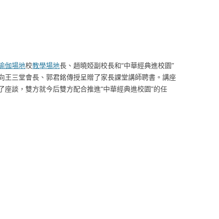
瑜伽場地
校
教學場地
長、趙曉婭副校長和“中華經典進校園”
向王三堂會長、郭君銘傳授呈贈了家長課堂講師聘書。講座
了座談，雙方就今后雙方配合推進“中華經典進校園”的任