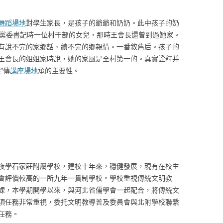
舞蹈場地
對學生家長，是孩子的爺爺和奶奶。此中孩子的奶
鄉黨委書記時一位村干部的女兒，那時王會長還曾到過她家。
有說不完的家鄉話、續不完的鄉親情。一番敘舊后。孩子的
王會長的姐姐家時說，她的家風是全村第一的。真實詮釋并
”傳
講座場地
承的主要性。
夜學石家莊附屬學校，建校十年來，穩健發展，現有在校生
區社會評價較高的一所九年一貫制學校。學校重視傳統文明教
課，本學期開學以來，與河北省儒學會一起配合，將傳統文
項任務非常重視，委托文明教導普及委員會與北附學校聯繫
任務。