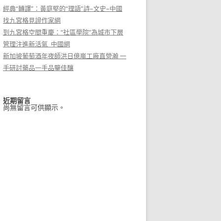
經典“轉譯”：黃庭堅的“理語”詩–文史–中國
找九宮格見證作家網
到九宮格空間重慶：“社區學院”為城市下層
管理注進新活氣_中國網
新加坡葡萄酒年夜師洪日億嵐工廠直營瀚 一
手研討藥品一手品鑒佳釀
近期留言
尚無留言可供顯示。