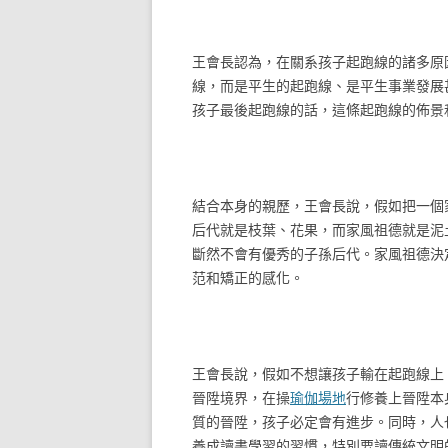
王會長認為，在關系孩子起跑線的諸多原
線，而是平生的起跑線、是平生事業發展
孩子最後起跑線的話，這條起跑線的佈景和
結合本身的親歷，王會長說，假如把一個
后代就是枝葉、花果，而家風祖德就是泥
斷然不會有優秀的子孫后代。家風祖德決
范和矯正的感化。
王會長說，假如不想讓孩子輸在起跑線上
晉陞境界，在操
瑜伽場地
行修養上晉陞本
質的晉陞，孩子必定會有進步。同時，人
養成讀書學習的習慣，特別要讀傳統文明