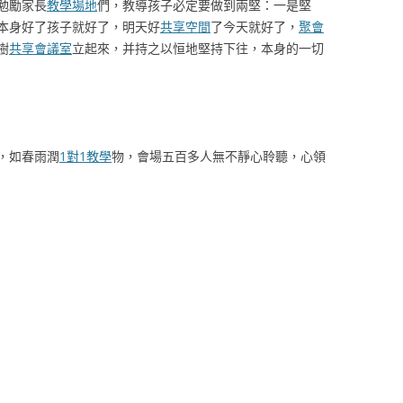
勉勵家長
教學場地
們，教導孩子必定要做到兩堅：一是堅
本身好了孩子就好了，明天好
共享空間
了今天就好了，
聚會
樹
共享會議室
立起來，并持之以恒地堅持下往，本身的一切
，如春雨潤
1對1教學
物，會場五百多人無不靜心聆聽，心領