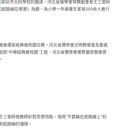
地
家莊市北附學校的邀請，河北省儒學會常務副會長王三堂師
的起跑線在哪里》為題，為小學一年級重生家長500余人進行
推進儒家經典進校園任務，河北省儒學會文明教導普及委員
發起“中華經典進校園”工程，河北省儒學會匯聚優質教導資
。
王三堂師長教師針對受眾特點，借用“不要輸在起跑線上”的
對起跑線的懂得。