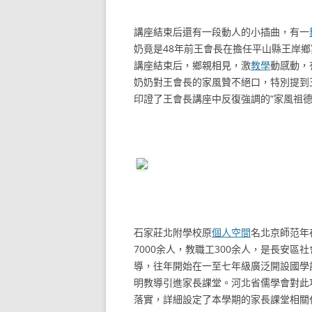
講座結束后還有一段動人的小插曲，有一
奶竟是48年前王會長在擔任平山縣王岸
講座結束后，鄉親相見，激
教學
動感動，
奶奶對王會長的家風贊不絕口，特別提到
印證了王會長講座中反復強調的“家風祖德
石家莊北附學校原
個人空間
名北京師范年
7000余人，教職工300余人，是長安
導，往年開始在一至七年級廣泛開設國學
明教導引進家長課堂。河北省儒學會對此
落實，詳細設定了本學期的家長課堂相關