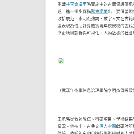
重戰
共享會議室
略實施中的古籍保護傳承
題，進一個步驟指
聚會場地
出，要借鑒現
收拾規范。李明杰強調，數字人文在古籍
還表現為借助計算機實現年夜規模的古籍
歷史地輿剖析與可視化、人物數據的社會
（武漢年夜學信息治理學院李明杰傳授致
王承略從教師隊伍、科研項目、學術結果
情況。他指出，古典文
個人空間
獻研討所
傳統，依托年夜項目進行學術研討和人才