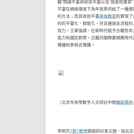
籍”閱讀平臺與收拾平臺以及“我是校書官
平臺在網絡環境下為年夜眾供給了一種便
的方法；而其收拾平臺
瑜伽教室
則實現了
的的平臺化、智能化，并且通過全流程的
效力。王軍強調，在新時代賦予古籍性命
氣力和國民群眾。古籍的闡釋要順應時代
傳播和參與式傳播。
（北京年夜學數字人文研討中間
舞蹈場地
李明杰
1對1教學
圍繞研討會主題，指出古