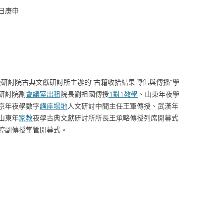
日庚申
高級研討院古典文獻研討所主辦的“古籍收拾結果轉化與傳播”學
研討院副
會議室出租
院長劉祖國傳授
1對1教學
、山東年夜學
京年夜學數字
講座場地
人文研討中間主任王軍傳授、武漢年
山東年
家教
夜學古典文獻研討所所長王承略傳授列席開幕式
婷副傳授掌管開幕式。