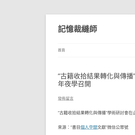
跳
至
主
記憶裁縫師
要
內
容
首頁
“古籍收拾結果轉化與傳播
年夜學召開
發佈留言
“古籍收拾結果轉化與傳播”學術研討會在
來源：“書目
個人空間
文獻”微信公眾號