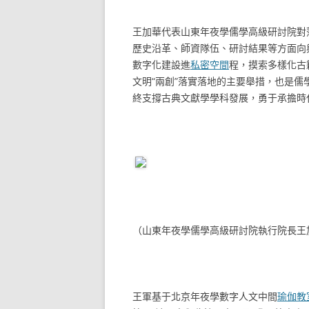
王加華代表山東年夜學儒學高級研討院對
歷史沿革、師資隊伍、研討結果等方面向
數字化建設進
私密空間
程，摸索多樣化古
文明“兩創”落實落地的主要舉措，也是
終支撐古典文獻學學科發展，勇于承擔時
（山東年夜學儒學高級研討院執行院長王
王軍基于北京年夜學數字人文中間
瑜伽教