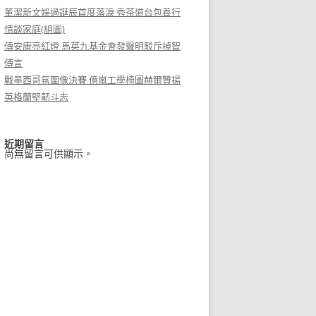
董潔新文娛過誕辰首度落淚 秀茶道台包養行
情談家庭(組圖)
傳安康亮紅燈 馬英九基金會發聲明駁斥掉智
傳言
戰墨西哥氛圍像決賽 億嵐工學椅圖赫爾贊揚
英格蘭堅韌斗志
近期留言
尚無留言可供顯示。