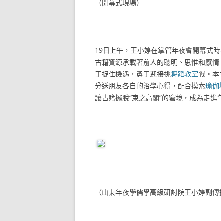
（開幕式現場）
19日上午，王小婷在掌管年夜會開幕式
古籍資源承載著前人的聰明、思惟和感情
于捉住機遇，勇于迎接挑
舞蹈教室
戰。本
分送朋友各自的治學心得，配合摸索
瑜伽
讓古籍擺脫“束之高閣”的窘境，成為走
（山東年夜學儒學高級研討院王小婷副傳