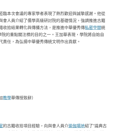
蒞臨本次會議的專家學者表現了熱烈歡迎與誠摯感謝。他從
與會人員介紹了儒學高級研討院的基礎情況，強調推進古籍
籍收拾結果轉化與傳播方法，是推進中華優秀傳
私密空間
統
儒學院的重點關注標的目的之一。王加華表現，學院將自始自
代責任，為弘揚中華優秀傳統文明作出貢獻。
加
教學
華傳授致辭）
室
的古籍收拾項目經驗，向與會人員介
瑜伽場地
紹了“識典古