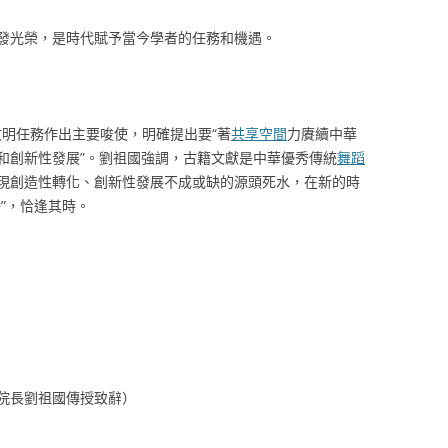
發光榮，是時代賦予當今學者的任務和機遇。
惟文明任務作出主要唆使，明確提出要“著
共享空間
力賡續中華
和創新性發展”。劉祖國強調，古籍文獻是中華優秀傳統
舞蹈
現創造性轉化、創新性發展不成或缺的源頭死水，在新的時
”，恰逢其時。
院長劉祖國傳授致辭）