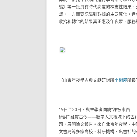
編》等一批具有時代高度的標志性結果。
戰，一方面要認識到數據的主要感化，進
收拾和轉化的結果真正惠及年夜眾，服務
（山東年夜學古典文獻研討所
小樹屋
所長
19日至20日，與會學者圍繞“澤被東西
研討”“融貫古今——數字人文視域下的古
題，展開論文報告。來自北京年夜學、中
文書局等多家高校、科研機構、出書社的