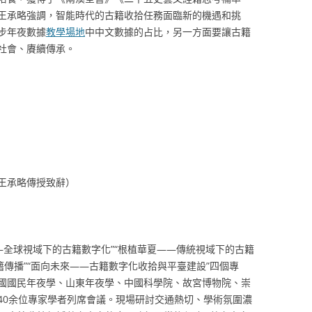
王承略強調，智能時代的古籍收拾任務面臨新的機遇和挑
步年夜數據
教學場地
中中文數據的占比，另一方面要讓古籍
社會、賡續傳承。
王承略傳授致辭）
——全球視域下的古籍數字化”“根植華夏——傳統視域下的古籍
籍傳播”“面向未來——古籍數字化收拾與平臺建設”四個專
國國民年夜學、山東年夜學、中國科學院、故宮博物院、崇
40余位專家學者列席會議。現場研討交通熱切、學術氛圍濃