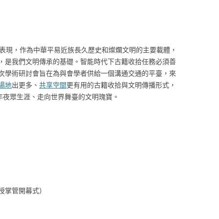
時表現，作為中華平易近族長久歷史和燦爛文明的主要載體，
，是我們文明傳承的基礎。智能時代下古籍收拾任務必須善
次學術研討會旨在為與會學者供給一個溝通交通的平臺，來
場地
出更多、
共享空間
更有用的古籍收拾與文明傳播形式，
進年夜眾生涯、走向世界舞臺的文明瑰寶。
授掌管開幕式）