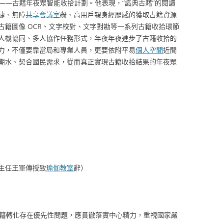
”——古籍年夜眾智能收拾計劃。他表現，“識典古籍”的閱讀
捷、無障
共享會議室
礙、高用戶親身經歷感的獲取古籍資源
古籍圖像 OCR、文字校對、文字對勘等一系列古籍收拾環節
人機協同、多人協作任務形式，年夜年夜進步了古籍收拾的
力，不僅要靠當局和專業人員，更要依附平易
個人空間
近間
潮水、契合國民需求，從而真正實現古籍收拾結果的年夜眾
主任王軍傳授致
瑜伽教室
辭）
籍轉化存在優先性問題，應貫徹落實中心精力，重視國家嚴