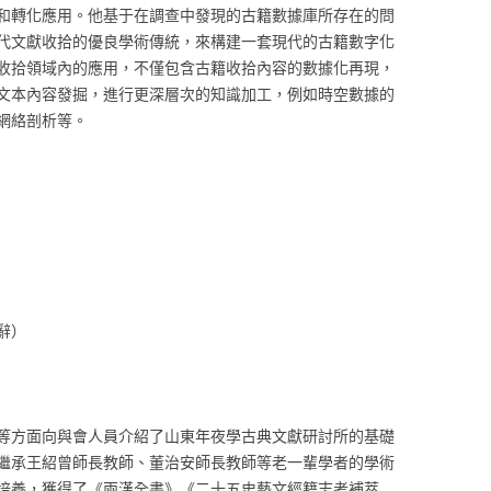
和轉化應用。他基于在調查中發現的古籍數據庫所存在的問
代文獻收拾的優良學術傳統，來構建一套現代的古籍數字化
收拾領域內的應用，不僅包含古籍收拾內容的數據化再現，
文本內容發掘，進行更深層次的知識加工，例如時空數據的
網絡剖析等。
辭）
等方面向與會人員介紹了山東年夜學古典文獻研討所的基礎
繼承王紹曾師長教師、董治安師長教師等老一輩學者的學術
培養，獲得了《兩漢全書》《二十五史藝文經籍志考補萃