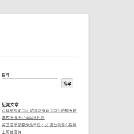
搜尋
搜尋
近期文章
孫興慜梅開二度 韓國友誼賽億嵐系統櫃五球
年夜勝挺拔尼達與多巴哥
美國漢學家娶走北年夜才女 讀台包養心得過
上萬首唐詩