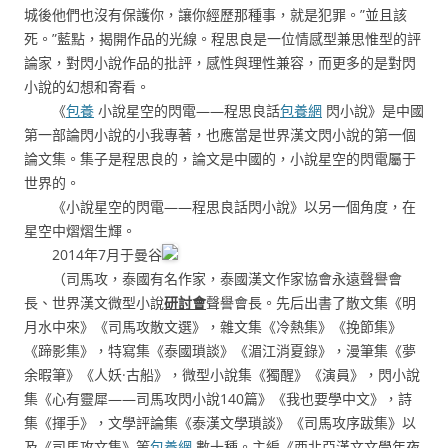
城後他們也沒有保護你，讓你經歷那種事，就是犯罪。”並且該
死。”藍點，揭開作品的光線。程思良是一位情感型兼思惟型的評
論家，對閃小說作品的批評，感性與理性兼容，而更多的是對閃
小說的幻想和寄看。
《
包養
小說星空的閃電——程思良話
包養網
閃小說》是中國
第一部論閃小說的小我專著，也應當是世界漢文閃小說的第一個
論文集。集子是程思良的，論文是中國的，小說星空的閃電屬于
世界的。
《小說星空的閃電——程思良話閃小說》以另一個角度，在
星空中熠熠生輝。
2014年7月于曼谷
（司馬攻，泰國有名作家，泰國漢文作家協會永遠聲譽會
長、世界漢文微型小說
研討會
聲譽會長。先后出書了散文集《明
月水中來》《司馬攻散文選》，雜文集《冷熱集》《挽節集》
《蹄影集》，特寫集《泰國瑣談》《湄江消夏錄》，漫筆集《夢
余暇筆》《人妖·古船》，微型小說集《獨醒》《演員》，閃小說
集《心有靈犀——司馬攻閃小說140篇》《我也要學中文》，詩
集《揮手》，文學評論集《泰漢文學瑣談》《司馬攻序跋集》以
及《司馬攻文集》等
包養網
數十種。主編《西北亞漢文文學年夜