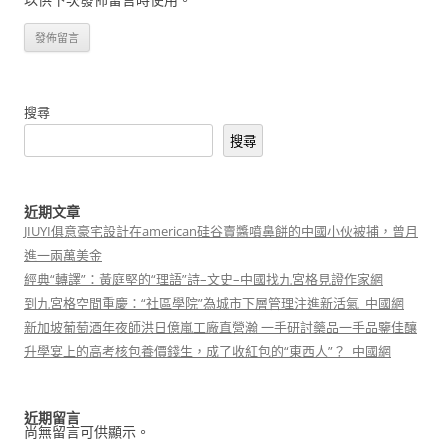
搜尋
搜尋
近期文章
JIUYI俱意豪宅設計在american硅谷賣醬噴鼻餅的中國小伙被捕，曾月
進一兩萬美金
經典“轉譯”：黃庭堅的“理語”詩–文史–中國找九宮格見證作家網
到九宮格空間重慶：“社區學院”為城市下層管理注進新活氣_中國網
新加坡葡萄酒年夜師洪日億嵐工廠直營瀚 一手研討藥品一手品鑒佳釀
升學宴上的高考核包養價錢生，成了收紅包的“東西人”？_中國網
近期留言
尚無留言可供顯示。