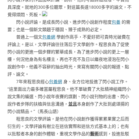
具深度。就地的300多位聽眾，對這篇長達18000多字的論文，不
覺得煩悶、死板。
閃小說評論，是成長閃小說、進步閃小說創作程度
包養
的需
要；也是一個新文類趨于穩固、臻于成熟的必定。
普通上一個文
包養網
學創作高手，不愛好把可貴時光破費在
評論上。是以，文學評論往往落后于文學創作。程思良為了促使
閃小說的更進一個步驟的繁華成長，為了進步閃小說的更上一層
樓，何況他身為有名樓主，再也不克不及日以繼夜地浸泡在閃小
說創作中，他義不容辭的抽出時光，來寫有關閃小說的報道、點
評、論文。
7年來程思良經心
包養網
身、全方位地投進了閃小說工作。
“這里面出力最多確當屬程思良。他不單破費了大批精神組織閃小
說文集的編選、閃小說年夜賽的謀劃、閃小說刊物的出書、閃小
說作者步隊的扶植與信息溝通，
並且
本身創作了大批到處頌揚的
閃小說精品。”（馬長山語）
程思良的文學評論，是他在閃小說創作獲得累累果實之后而
衍生的。文學評論有樹立在迷信實際和迷信方式基本上的；也有
以批駁者本身的創作體驗，重視文學作品的
藝術
感到，投進批駁