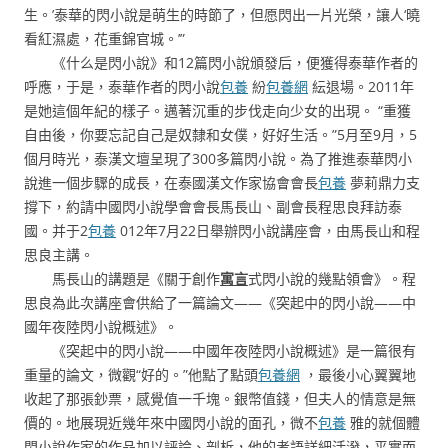
生。’泰華的閃小說是萌生的時節了，但愿閃出一片光榮，讓人‘曉
看紅濕處，花重錦官城。’”
《什么是閃小說》和12篇閃小說頒發后，便獲得泰華作者的
呼應，于是，泰華作者的閃小說
包養
紛
包養網
紜退場。2011年
是她這個年紀的樣子。邁著沉重的步伐走向少女的出現。 “重獲
自由後，你要忘記自己是奴隸和女僕，好好生活。”5月至9月，5
個月時光，泰漢文壇呈現了300多篇閃小說。為了推進泰華閃小
說進一個步驟的成長，在泰國漢文作家協會會長
包養
夢莉鼎力支
撐下，約請中國閃小說學會會長馬長山、副會長程思良拜訪泰
國。并于2
包養
012年7月22日舉辦閃小說講座會，由馬長山和程
思良主講。
馬長山的講題是《關于創作
寓言
式閃小說的幾點領會》。程
思良為此次講座會供給了一篇論文——《突起中的閃小說——中
國年夜陸閃小說概述》。
《突起中的閃小說——中國年夜陸閃小說概述》是一篇很有
重量的論文，微觀“好的。”他點了點頭
包養網
，最後小心翼翼地
收起了那張鈔票，感覺值一千塊。銀幣值錢，但夫人的情意是無
價的。地展現近幾年來中國閃小說的面孔，微不
包養
雅的就個體
閃小說作家的作品加以評論、剖析，他的考語詳細活潑，平實而