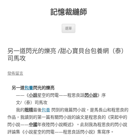
跳
至
記憶裁縫師
主
要
內
容
選單
另一道閃光的爍亮 /甜心寶貝台包養網（泰）
司馬攻
發佈留言
另一道
包養
閃光的爍亮
——《
小說
星空的閃電——程思良話
閃小說
》序
文/（泰）司馬攻
我的
眼睛
最後
包養
閃到的幾篇閃小說，是馬長山和程思良的
作品，我讀到的第一篇有關閃小說的論文是程思良的《突起中的
閃小說——
中國
年夜陸閃小說概述》。此刻我為程思良的閃小說
評論集《小說星空的閃電——程思良話閃小說》集寫序。