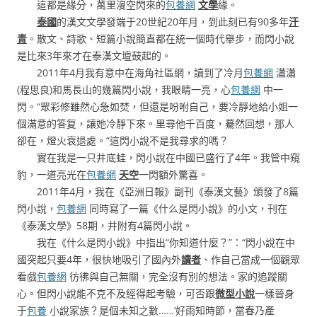
這都是緣分，萬里漫空閃來的
包養網
文學
緣。
泰國
的漢文文學發端于20世紀20年月，到此刻已有90多年
汗
青
。散文、詩歌、短篇小說簡直都在統一個時代舉步，而閃小說
是比來3年來才在泰漢文壇鼓起的。
2011年4月我有意中在海角社區網，讀到了冷月
包養網
瀟瀟
(程思良)和馬長山的幾篇閃小說，我眼睛一亮，心
包養網
中一
閃。“眾彩修雖然心急如焚，但還是吩咐自己，要冷靜地給小姐一
個滿意的答复，讓她冷靜下來。里尋他千百度，驀然回想，那人
卻在，燈火衰退處。”這閃小說不是我尋求的嗎？
實在我是一只井底蛙，閃小說在中國已盛行了4年。我管中窺
豹，一道亮光在
包養網
天空
一閃額外驚喜。
2011年4月，我在《亞洲日報》副刊《泰漢文藝》頒發了8篇
閃小說，
包養網
同時寫了一篇《什么是閃小說》的小文，刊在
《泰漢文學》58期，并附有4篇閃小說。
我在《什么是閃小說》中指出“你知道什麼？”：“閃小說在中
國突起只要4年，很快地吸引了國內外
讀者
、作自己當成一個觀眾
看戲
包養網
彷彿與自己無關，完全沒有別的想法。家的追蹤關
心。但閃小說能不克不及經得起考驗，可否跟
微型小說
一樣晉身
于
包養
小說家族？是個未知之數……‘好雨知時節，當春乃產