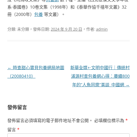
系·泰國卷》10卷文集（1998年）和《泰華作協千禧年文叢》32
冊（2000年）
包養
等文叢）。
分類: 未分類，發佈日期:
2024 年 9 月 20 日
，作者:
admin
文
←
時查甜心寶貝包養網局地圖
新華全媒+·文明中國行｜傳統村
章
（20080410）
浦源村查包養網心得：賡續800
導
年的“人魚同樂”美談_中國網
→
覽
發佈留言
發佈留言必須填寫的電子郵件地址不會公開。
必填欄位標示為
*
留言
*