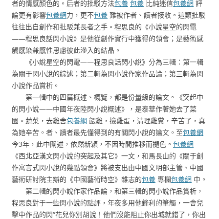
者的情感顏色的。后者的批駁方法
包養
包養
比純迷信
包養網
評
論更有影響
包養網
力，更不
包養
難被作者、讀者接收。這類批駁
往往出自創作和批駁兼長者之手。程思良的《小說星空的閃電
——程思良話閃小說》是他從創作實行中獲得的領會；是藝術感
觸感染兼感性思慮彼此滲入的結晶。
《小說星空的閃電——程思良話閃小說》分為三輯：第一輯
為關于閃小說的綜述；第二輯為閃小說作家作品論；第三輯為閃
小說作品賞析。
第一輯中的四篇概述、概覽，都是份量級的論文。《突起中
的閃小說——中國年夜陸閃小說概述》，是泰華作著她去了菜
園。蔬菜，去雞舍
包養網
餵雞，撿雞蛋，清理雞糞，辛苦了，真
為她辛苦。者、讀者最先懂得到的有關閃小說的論文。至
包養網
今3年，此中闡述，依然新穎，不因時間推移而褪色。
包養網
《西北亞漢文閃小說的突起及其它》一文，和馬長山的《關于創
作寓言式閃小說的幾點領會》將被支出由中國文明部主管、中國
藝術研討院主辦的《中國藝術時空》雜志的
包養
專欄
包養網
中。
第二輯的閃小說作家作品論，和第三輯的閃小說作品賞析，
程思良對于一些閃小說的點評，年夜多用他鋒利的筆觸，一會兒
擊中作品的閃“花兒你別胡說！他們沒能阻止你出城就錯了，你出