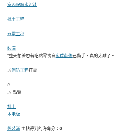
室內配線
水泥漆
批土工程
弱電工程
裝潢
”整天想著想著吃點零食自
廚房翻修
己動手，真的太難了。
人
消防工程
打賞
0
人
點贊
批土
木地板
輕裝潢
主帖得到的海角分：
0