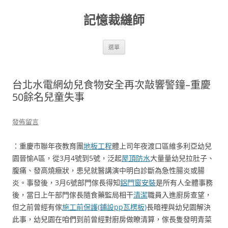
跳
至
記憶裁縫師
主
要
內
容
選單
台北水電網幼兒食物安全再次敲響警鐘–重慶
50餘名兒童失事
發佈留言
：重慶市聯年夜教育團
地板工程
體上司年夜渡口區維多利亞幼兒
園晉愉A區，從3月4號到5號，泛起
屋頂防水
大量量幼兒拉肚子、
腹痛、發高燒癥狀，患兒就醫講演中明白診斷為急性腸炎或腸
炎。事發後，3月6號部門傢長得知
鋁門窗安裝
是所有人全體事務
後，當日上午部門傢長隨食藥監局相干
清潔
職員入進廚房查望，
但之前曾經有傢
施工前保護(鋪設pp瓦楞板)
長暗裡與幼兒園解決
此事，幼兒園在咱們到前曾經對廚房做瞭清算，傢長隻發明青菜