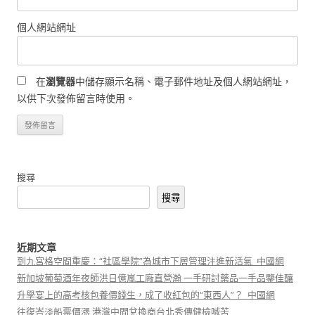
個人網站網址
在
瀏覽器
中儲存顯示名稱、電子郵件地址及個人網站網址，
以供下次發佈留言時使用。
搜尋
搜尋
近期文章
到九宮格空間重慶：“社區學院”為城市下層管理注進新活氣_中國網
新加坡葡萄酒年夜師洪日億嵐工廠直營瀚 一手研討藥品一手品鑒佳釀
升學宴上的高考核包養價錢生，成了收紅包的“東西人”？_中國網
往復峇淡船票價漲 港灣中間兌換商台北秀傳健檢喊苦