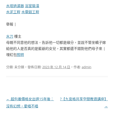
水塔過濾器
浴室裝潢
水泥工程
水電鋁工程
舉報 |
水刀
樓主
母親不同意他的想法，告訴他一切都是緣分，並說不管坐轎子嫁
給他的人是否真的是藍爺的女兒，其實都還不錯對他們母子來 |
埋紅包
照明
分類: 未分類，發佈日期:
2023 年 12 月 14 日
，作者:
admin
文
←
超包養價格女出道15年後：
?【九宮格共享空間教資講座】
章
沒有幻想，愛唱不唱
→
導