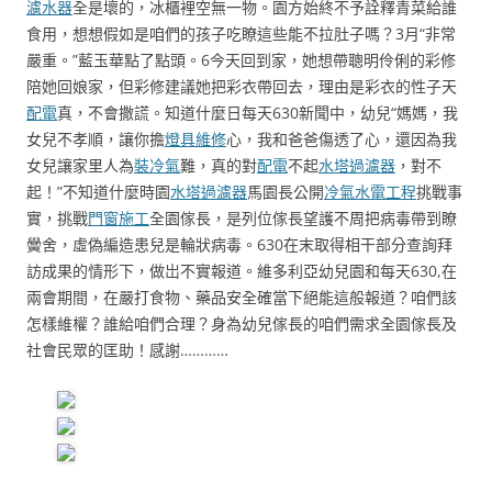
濾水器
全是壞的，冰櫃裡空無一物。園方始終不予詮釋青菜給誰
食用，想想假如是咱們的孩子吃瞭這些能不拉肚子嗎？3月“非常
嚴重。”藍玉華點了點頭。6今天回到家，她想帶聰明伶俐的彩修
陪她回娘家，但彩修建議她把彩衣帶回去，理由是彩衣的性子天
配電
真，不會撒謊。知道什麼日每天630新聞中，幼兒“媽媽，我
女兒不孝順，讓你擔
燈具維修
心，我和爸爸傷透了心，還因為我
女兒讓家里人為
裝冷氣
難，真的對
配電
不起
水塔過濾器
，對不
起！”不知道什麼時園
水塔過濾器
馬園長公開
冷氣水電工程
挑戰事
實，挑戰
門窗施工
全園傢長，是列位傢長望護不周把病毒帶到瞭
黌舍，虛偽編造患兒是輪狀病毒。630在末取得相干部分查詢拜
訪成果的情形下，做岀不實報道。維多利亞幼兒園和每天630,在
兩會期間，在嚴打食物、藥品安全確當下絕能這般報道？咱們該
怎樣維權？誰給咱們合理？身為幼兒傢長的咱們需求全園傢長及
社會民眾的匡助！感謝…………