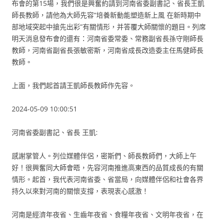
布會的第15場，我們很是興奮約請到河南省委副書記、省長王凱
師長教師，請他為大師先容“培養新動能塑造新上風 在新時期中
部地域突起中搶先出彩”有關情形，并答覆大師關懷的題目。列席
明天消息發布會的還有：河南省委常委、常務副省長孫守剛師長
教師，河南省副省長張敏密斯，河南省成長改造委主任馬健師長
教師。
上面，我們起首請王凱師長教師作先容。
2024-05-09 10:00:51
河南省委副書記、省長 王凱:
感謝掌管人。列位媒體伴侶，密斯們、師長教師們，大師上午
好！很興奮同大師會晤，先容河南推進高東西的品質成長的有關
情形。起首，我代表河南省委、省當局，向媒體伴侶和社會各界
持久以來對河南的關懷支撐，表現衷心感激！
河南是經濟年夜省、生齒年夜省、食糧年夜省、文明年夜省，在