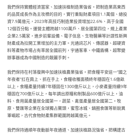
我們保持實體經濟當家、加速扶植制造業強省。把制造業高東西
的品質成長作為主攻標的目的，實行重點財產項目1.1萬個、總投
資7.9萬億元，2023年高技巧制造業投資增加22.6%、高于全國
12個百分點。運營主體跨越1100萬戶、居全國第四位，規上產業
企業2.5萬家，進步前輩設備、電子信息、生物醫藥等計謀性新興
財產成為拉開工業增加的主力軍。光通訊芯片、傳感器、超硬資
料等產物市場占有率居全國前列，宇通客車、中鐵盾構、超聚變
辦事器成為中國制造的靚麗手刺。
我們保持在村落復興中加速扶植農業強省。把食糧平安這一“國之
年夜者”扛在肩上、抓在手上，食糧收穫面積終年穩固在1.6億畝
以上，食糧產量持續7年穩固在1300億斤以上，小麥產量持續9年
穩固在700億斤以上，每年調出原糧和制製品600億斤以上，油
料、食用菌產量居全國第一，蔬菜、禽蛋產量居全國第二。牧
原、雙匯等企業在全球獨占鰲頭，蜜雪冰城、鍋圈食匯等新銳異
軍崛起，古代食物財產集群範圍跨越萬億元。
我們保持通順年夜動脈年夜通道、加速扶植路況強省。把構建古