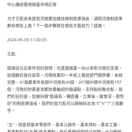
中心播送電視總臺央視記者:
方才王凱省長提到河南要加速扶植制造業強省，請問河南制造業
都有哪些上風？下一個步驟將在哪些方面發力？感謝。
2024-05-09 11:00:05
王凱:
感謝這位記者伴侶的發問，也感激總臺一向以來對河南的支撐，
這個題目我往返答。河南財產的一年夜上風就是門類齊備、系統
完整，41個產業年夜類中河南有40個，207個中類中河南有197
個，河南的財產是浩繁財產輪迴的倡議點、支持點和聯合點。我
們的目的是，加速扶植“能級高、構造優、立異強、融會深、韌性
好”的制造業強省。我們的發力點可以歸納綜合為“5”“6”“7”三個數
字。
“五”，就是把基本零部件、基本元器件、基本資料、基本工藝、
基本軟件這“五基”作為重點，強化產學研用結合攻關，出力衝破