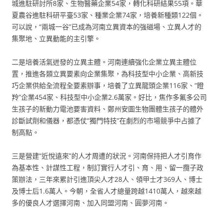
城進駐研討所8家、生物醫藥企業54家，轉化科研結果55項。華
夏農谷進駐科研平臺53家、種業企業74家，培養新種類122個。
可以說，“兩城一谷”已成為河南立異資本的強磁場、立異人才的
集聚地、立異動能的主引擎。
二是培養活氣迸發的立異主體。河南連續強化企業立異主體位
置，推進各類立異要素向企業集聚，為科技型中小企業、高新技
巧企業供給全流程全要素辦事，培養了立異龍頭企業116家、“瞪
羚”企業454家、科技型中小企業2.6萬家。好比，焦作多氟多公司
生孩子的新動力電池要害資料、鄭州安圖生物團體生孩子的體外
診斷試劑和儀器，都憑仗“獨門特技”在劇烈的市場競爭中占據了
制高點。
三是營建“近悅遠來”的人才周遭的狀況。河南保持把人才引育作
為基本性、計謀性工程，制訂實行人才引、育、用、留一攬子政
策辦法，三年來累計引進頂尖人才28人、領甲士才369人、博士
及博士后1.6萬人。今朝，全省人才總量跨越1410萬人，越來越
多的優良人才選擇河南、加入同盟河南、圓夢河南。