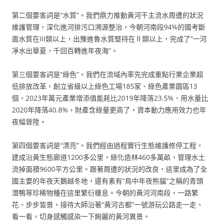
第二個要害詞是“水質”。我們鼎力推動黃河干主流水周遭的狀況
維護管理，深化進河排污口溯源整治，今朝河南段94%的國考斷
面水質在III類以上，出豫進魯水質堅持在Ⅱ類以上，完成了“一河
凈水出華夏，千回百轉進年夜海”。
第三個要害詞是“綠色”。我們在流域內率先完成重點行業企業超
低排放改革，創立省級以上綠色工場185家、綠色產業園區13
個，2023年萬元產業增添值能耗比2019年降落23.5%、用水量比
2020年降落40.8%，財產含綠量更高了，資本動力應用效力也年
夜幅晉陞。
第四個要害詞是“漂亮”。我們經由過程實行生態維護修停工程，
建成沿黃生態廊道1200多公里，綠化造林460多萬畝，管理水土
流掉面積9600平方公里。跟著周遭的狀況的改良，這里成為了全
國主要的年夜天鵝越冬地，還有素有“鳥中年夜熊貓”之稱的青頭
潛鴨等珍稀物種在這里繁衍棲息。今朝的黃河河南段，一路繁
花、步步皆景，接待大師沿著“黃河古都”一號游玩公路走一走、
看一看，切身感觸感染一下絢麗的黃河異景。