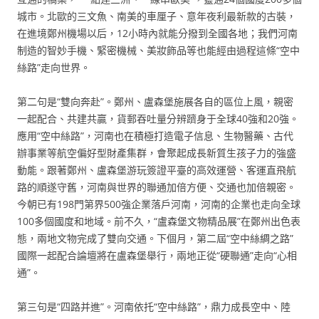
城市。北歐的三文魚、南美的車厘子、意年夜利最新款的古裝，
在進境鄭州機場以后，12小時內就能分撥到全國各地；我們河南
制造的智妙手機、緊密機械、美妝飾品等也能經由過程這條“空中
絲路”走向世界。
第二句是“雙向奔赴”。鄭州、盧森堡施展各自的區位上風，親密
一起配合、共建共贏，貨郵吞吐量分辨躋身于全球40強和20強。
應用“空中絲路”，河南也在積極打造電子信息、生物醫藥、古代
辦事業等航空偏好型財產集群，會聚起成長新質生孩子力的強盛
動能。跟著鄭州、盧森堡游玩簽證平臺的高效運營、客運直飛航
路的順遂守舊，河南與世界的聯通加倍方便、交通也加倍親密。
今朝已有198門第界500強企業落戶河南，河南的企業也走向全球
100多個國度和地域。前不久，“盧森堡文物精品展”在鄭州出色表
態，兩地文物完成了雙向交通。下個月，第二屆“空中絲綢之路”
國際一起配合論壇將在盧森堡舉行，兩地正從“硬聯通”走向“心相
通”。
第三句是“四路并進”。河南依托“空中絲路”，鼎力成長空中、陸