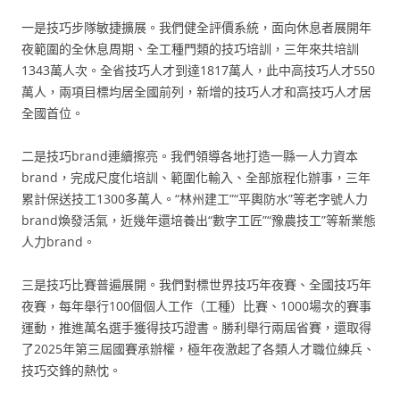
一是技巧步隊敏捷擴展。我們健全評價系統，面向休息者展開年
夜範圍的全休息周期、全工種門類的技巧培訓，三年來共培訓
1343萬人次。全省技巧人才到達1817萬人，此中高技巧人才550
萬人，兩項目標均居全國前列，新增的技巧人才和高技巧人才居
全國首位。
二是技巧brand連續擦亮。我們領導各地打造一縣一人力資本
brand，完成尺度化培訓、範圍化輸入、全部旅程化辦事，三年
累計保送技工1300多萬人。“林州建工”“平輿防水”等老字號人力
brand煥發活氣，近幾年還培養出“數字工匠”“豫農技工”等新業態
人力brand。
三是技巧比賽普遍展開。我們對標世界技巧年夜賽、全國技巧年
夜賽，每年舉行100個個人工作（工種）比賽、1000場次的賽事
運動，推進萬名選手獲得技巧證書。勝利舉行兩屆省賽，還取得
了2025年第三屆國賽承辦權，極年夜激起了各類人才職位練兵、
技巧交鋒的熱忱。