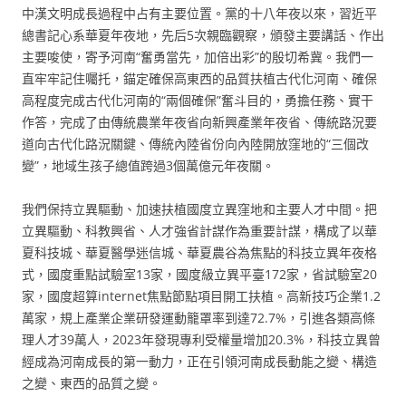
中漢文明成長過程中占有主要位置。黨的十八年夜以來，習近平
總書記心系華夏年夜地，先后5次親臨觀察，頒發主要講話、作出
主要唆使，寄予河南“奮勇當先，加倍出彩”的殷切希冀。我們一
直牢牢記住囑托，錨定確保高東西的品質扶植古代化河南、確保
高程度完成古代化河南的“兩個確保”奮斗目的，勇擔任務、實干
作答，完成了由傳統農業年夜省向新興產業年夜省、傳統路況要
道向古代化路況關鍵、傳統內陸省份向內陸開放窪地的“三個改
變”，地域生孩子總值跨過3個萬億元年夜關。
我們保持立異驅動、加速扶植國度立異窪地和主要人才中間。把
立異驅動、科教興省、人才強省計謀作為重要計謀，構成了以華
夏科技城、華夏醫學迷信城、華夏農谷為焦點的科技立異年夜格
式，國度重點試驗室13家，國度級立異平臺172家，省試驗室20
家，國度超算internet焦點節點項目開工扶植。高新技巧企業1.2
萬家，規上產業企業研發運動籠罩率到達72.7%，引進各類高條
理人才39萬人，2023年發現專利受權量增加20.3%，科技立異曾
經成為河南成長的第一動力，正在引領河南成長動能之變、構造
之變、東西的品質之變。