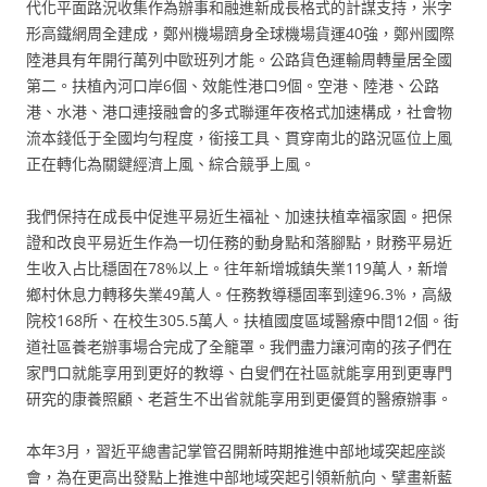
代化平面路況收集作為辦事和融進新成長格式的計謀支持，米字
形高鐵網周全建成，鄭州機場躋身全球機場貨運40強，鄭州國際
陸港具有年開行萬列中歐班列才能。公路貨色運輸周轉量居全國
第二。扶植內河口岸6個、效能性港口9個。空港、陸港、公路
港、水港、港口連接融會的多式聯運年夜格式加速構成，社會物
流本錢低于全國均勻程度，銜接工具、貫穿南北的路況區位上風
正在轉化為關鍵經濟上風、綜合競爭上風。
我們保持在成長中促進平易近生福祉、加速扶植幸福家園。把保
證和改良平易近生作為一切任務的動身點和落腳點，財務平易近
生收入占比穩固在78%以上。往年新增城鎮失業119萬人，新增
鄉村休息力轉移失業49萬人。任務教導穩固率到達96.3%，高級
院校168所、在校生305.5萬人。扶植國度區域醫療中間12個。街
道社區養老辦事場合完成了全籠罩。我們盡力讓河南的孩子們在
家門口就能享用到更好的教導、白叟們在社區就能享用到更專門
研究的康養照顧、老蒼生不出省就能享用到更優質的醫療辦事。
本年3月，習近平總書記掌管召開新時期推進中部地域突起座談
會，為在更高出發點上推進中部地域突起引領新航向、擘畫新藍