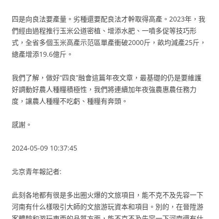
四是向良法要產量。劣種還要配良法才幹取得高產。2023年，我
們經由過程推行玉米公道密植、增添水肥、一噴多促等技巧形
式，全省多個玉米高產示范區單產衝破2000斤，畝均減產25斤，
總產增添19.6億斤。
我們了解，做好“四良”融會這篇年夜文章，最基礎的仍是要維護
好調動好農人種糧積極性，我們將連續加年夜強農惠農任務力
度，讓農人種糧不吃虧、種糧有奔頭。
感謝。
2024-05-09 10:37:45
北京青年報記者:
此刻各地都有很是多出圈火爆的文旅項目，能不克不及先容一下
河南有什么樣吸引大師的文旅游玩資本和項目。別的，在晉陞游
客體驗和游玩東西的品質方面，能不克不及先容一下河南還有什