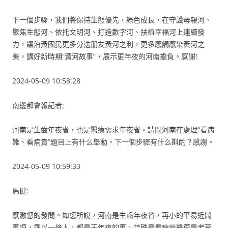
下一個步驟，我們將保持生態優先，綠色成長，在守護母親河、
聚焦生態河、依托文明河、打造數字河、扶植幸福河上連續發
力，讓沿黃國民更多分送朋友黃河之利，更多感觸感染黃河之
美，講好新時期“黃河故事”，展示更年夜的河南擔負。感謝!
2024-05-09 10:58:28
南邊都會報記者:
河南是生齒年夜省，也是醫療需求年夜省。請問河南在處理“看病
難、看病貴”題目上有什么舉動，下一個步驟有什么斟酌？感謝。
2024-05-09 10:59:33
馬健:
感激您的發問。如您所說，河南是生齒年夜省，再小的平易近鬧
事項，乘以一億人，都是天年夜的事，特殊是看病就醫更是老蒼