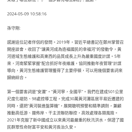
2024-05-09 10:58:16
孫守剛:
感謝這位記者伴侶的發問。2019年，習近平總書記在鄭州掌管召
開座談會，收回了“讓黃河成為造福國民的幸福河”的發動令，黃
河道域生態維護和高東西的品質成長上升為嚴重國度計謀。5年
來，河南緊緊掌握“配合抓好年夜維護，協同推動年夜管理”計謀
導向，黃河生態維護管理獲得了主要停頓，可以用幾個要害詞來
歸納綜合。
第一個要害詞是“安瀾”。“黃河寧，全國平”。我們在建成501公里
尺度化堤防、98處控導工程，完成30萬黃河灘區居平易近遷建的
同時，還把“黃河裝進盤算機”，展開聰明預警和精準調劑，兼顧
推動高低游、擺佈岸、干主流聯防聯控，高效處理各類風險。
2021年克服了新中國成立以來黃河最嚴重的秋汛洪水，保證了國
民群眾性命財富平安和黃河長治久安。