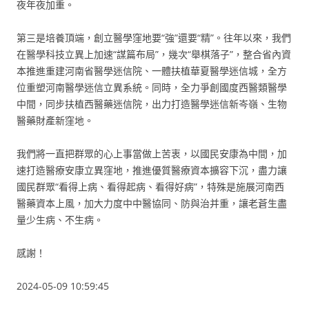
夜年夜加重。
第三是培養頂端，創立醫學窪地要“強”還要“精”。往年以來，我們
在醫學科技立異上加速“謀篇布局”，幾次“舉棋落子”，整合省內資
本推進重建河南省醫學迷信院、一體扶植華夏醫學迷信城，全方
位重塑河南醫學迷信立異系統。同時，全力爭創國度西醫類醫學
中間，同步扶植西醫藥迷信院，出力打造醫學迷信新岑嶺、生物
醫藥財產新窪地。
我們將一直把群眾的心上事當做上苦衷，以國民安康為中間，加
速打造醫療安康立異窪地，推進優質醫療資本擴容下沉，盡力讓
國民群眾“看得上病、看得起病、看得好病”，特殊是施展河南西
醫藥資本上風，加大力度中中醫協同、防與治并重，讓老蒼生盡
量少生病、不生病。
感謝！
2024-05-09 10:59:45