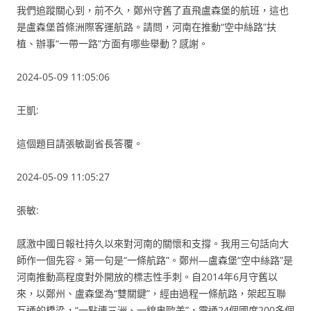
我們追蹤關心到，前不久，鄭州守舊了直飛盧森堡的航班，這也
是盧森堡首條洲際客運航路。請問，河南在推動“空中絲路”扶
植、辦事“一帶一路”方面有哪些舉動？感謝。
2024-05-09 11:05:06
王凱:
這個題目請張敏副省長答覆。
2024-05-09 11:05:27
張敏:
感激中國日報社持久以來對河南的關懷和支撐。我用三句話向大
師作一個先容。第一句是“一條航路”。鄭州—盧森堡“空中絲路”是
河南推動高程度對外開放的標志性手刺。自2014年6月守舊以
來，以鄭州、盧森堡為“雙關鍵”，經由過程一條航路，架起互聯
互通的橋梁，“一點連三洲、一線串歐美”，靈通24個國度200多個