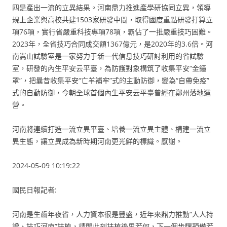
四是產出一流的立異結果。河南鼎力推進產學研協同立異，領導
規上企業與高校共建1503家研發中間，取得國度重點研發打算立
項76項，實行省嚴重科技專項78項，霸佔了一批嚴重技巧困難。
2023年，全省技巧合同成交額1367億元，是2020年的3.6倍。河
南嵩山試驗室是一家努力于新一代信息技巧研討利用的省試驗
室，研發的內生平安云平臺，為防護對象構筑了收集平安“金鐘
罩”，把曩昔收集平安“亡羊補牢”式的主動防御，變為“自帶免疫”
式的自動防御，今朝全球首個內生平安云平臺曾經在鄭州落地運
營。
河南將連續打造一流立異平臺、培養一流立異主體、構建一流立
異生態，讓立異成為新時期河南更光鮮的標識。感謝。
2024-05-09 10:19:22
國民日報記者:
河南是生齒年夜省，人力資本很是豐盛，近年來鼎力推動“人人持
證、技巧河南”扶植，請問此刻扶植後果若何，下一個步驟預備若