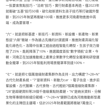
一批要害焦點技巧、“洽商”技巧，實行財產基本再造。僅2023年
就衝破“五基”技巧50項，碳化硅新資料生孩子技巧等打破國外壟
斷，到2025年無望再衝破100項，推進更多河南產物進進中高
端、成為要害環。
“六”，就是把新基建、新技巧、新資料、新設備、新產物、新業
態這“六新”衝破，作為搶占先機的計謀選擇，推進財產高端化智
能化綠色化。洛陽中信重工經由過程智能化轉型，生孩子效力晉
陞了25%，能耗降落了10%，進選國度首批“數字領航”企業。今
朝，河南正在加速推動規上產業企業數字化轉型全籠罩和研發運
動全籠罩，到2025年智能利用場景籠罩率到達100%。
“七”，就是把七個萬億級財產集群作為支持，出力構建“7+28+N”
古代化財產系統。“7”是新資料、新動力car 、電子信息、進步前
輩設備、古代醫藥、古代食物、古代輕紡7個萬億級財產集群，
“28”是超硬資料等28個千億級重點財產鏈，“N”是納米資料、分解
生物等專精特新細分範疇。“7+28+N”鏈群已成為河南推動新型產
業化的主陣田主疆場，估計2025年財產範圍將衝破7萬億元。