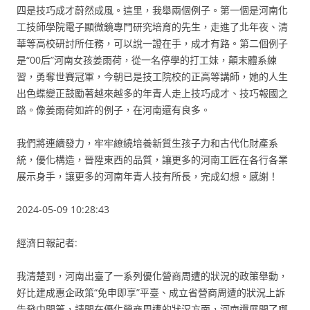
四是技巧成才蔚然成風。這里，我舉兩個例子。第一個是河南化
工技師學院電子顯微鏡專門研究培育的先生，走進了北年夜、清
華等高校研討所任務，可以說一證在手，成才有路。第二個例子
是“00后”河南女孩姜雨荷，從一名停學的打工妹，顛末體系練
習，勇奪世賽冠軍，今朝已是技工院校的正高等講師，她的人生
出色蝶變正鼓勵著越來越多的年青人走上技巧成才、技巧報國之
路。像姜雨荷如許的例子，在河南還有良多。
我們將連續發力，牢牢繚繞培養新質生孩子力和古代化財產系
統，優化構造，晉陞東西的品質，讓更多的河南工匠在各行各業
展示身手，讓更多的河南年青人技有所長，完成幻想。感謝！
2024-05-09 10:28:43
經濟日報記者:
我清楚到，河南出臺了一系列優化營商周遭的狀況的政策舉動，
好比建成惠企政策“免申即享”平臺、成立省營商周遭的狀況上訴
告發中間等，請問在優化營商周遭的狀況方面，河南還展開了哪