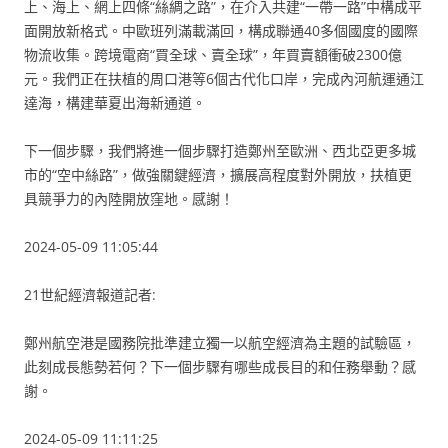
上、海上、網上四條“絲綢之路”，在介入共建“一帶一路”中構成平
面開放新格式。中歐班列滿載滿回，構成聯通40多個國度的國際
物流收集。跨境電商“買全球、賣全球”，年買賣額衝破2300億
元。我們正在扶植的周口港等6個古代化口岸，完成內河航運通江
達海，構建華夏出海新通道。
下一個步驟，我們將進一個步驟打造鄭州至歐洲、西北亞更多城
市的“空中絲路”，做強關鍵經濟，擴展高程度對外開放，扶植更
具競爭力的內陸開放窪地。感謝！
2024-05-09 11:05:44
21世紀經濟報道記者:
鄭州航空港是國務院批準建立獨一以航空經濟為主題的試驗區，
此刻成長態勢若何？下一個步驟有哪些成長目的和任務舉動？感
謝。
2024-05-09 11:11:25