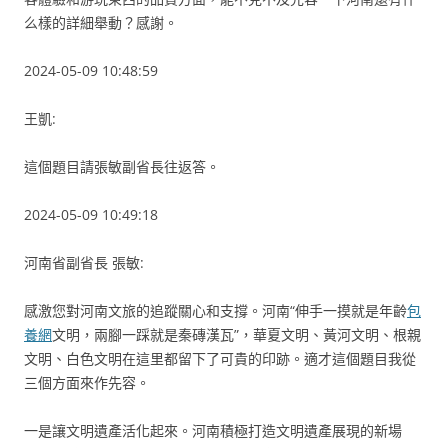
么樣的詳細舉動？感謝。
2024-05-09 10:48:59
王凱:
這個題目請張敏副省長往返答。
2024-05-09 10:49:18
河南省副省長 張敏:
感激您對河南文旅的追蹤關心和支撐。河南“伸手一摸就是年齡
包
養網
文明，兩腳一踩就是秦磚漢瓦”，華夏文明、黃河文明、根親
文明、白色文明在這里都留下了可貴的印跡。適才這個題目我從
三個方面來作先容。
一是讓文明遺產活化起來。河南積極打造文明遺產展現的新場