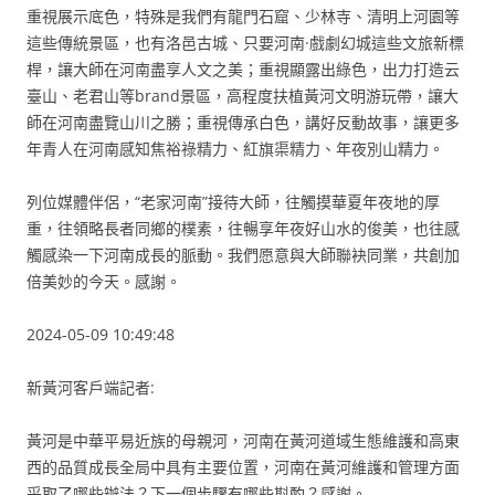
重視展示底色，特殊是我們有龍門石窟、少林寺、清明上河園等
這些傳統景區，也有洛邑古城、只要河南·戲劇幻城這些文旅新標
桿，讓大師在河南盡享人文之美；重視顯露出綠色，出力打造云
臺山、老君山等brand景區，高程度扶植黃河文明游玩帶，讓大
師在河南盡覽山川之勝；重視傳承白色，講好反動故事，讓更多
年青人在河南感知焦裕祿精力、紅旗渠精力、年夜別山精力。
列位媒體伴侶，“老家河南”接待大師，往觸摸華夏年夜地的厚
重，往領略長者同鄉的樸素，往暢享年夜好山水的俊美，也往感
觸感染一下河南成長的脈動。我們愿意與大師聯袂同業，共創加
倍美妙的今天。感謝。
2024-05-09 10:49:48
新黃河客戶端記者:
黃河是中華平易近族的母親河，河南在黃河道域生態維護和高東
西的品質成長全局中具有主要位置，河南在黃河維護和管理方面
采取了哪些辦法？下一個步驟有哪些斟酌？感謝。