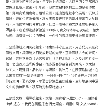
景，讓博物館里的文物、年夜地上的遺產、古籍里的文字都可以
或許活化應用起來。近年來，我們重點打造的二里頭夏都博物
館、鄭州商城國度考古遺址公園，經由過程數字化展現、沉醉式
體驗、變動位置端傳佈，讓文明遺產更好更活潑地展示在大師眼
前。河南博物院的考古盲盒、仕女手辦等這些文創產物很是受大
師接待。殷墟博物館新館近3000件可貴文物本年初次展出，讓大
師經由過程這一片片的甲骨、一件件的青銅器更好地觸摸汗青。
二是讓傳統文明閃亮起來。河南保持守正立異，用古代元素點亮
傳統文明，讓傳統文明綻放時期的光榮。那些照映古今的詩詞、
歌賦，曾經立異為《唐宮夜宴》《洛神水賦》，以及河南春晚一
個一個出圈又出彩的節目，很多游客都慕名到河南來，學太極、
練工夫，聽豫劇、品名茶，穿漢服、賞牡丹，在隋唐洛陽城、在
北宋東京城“一朝步進畫卷，一日夢回千年”。我們正在出力打造
仰韶文明、夏商文明、華夏古都這些主題線路，更好地展現中漢
文化的胸無點墨、積厚流光和奇特魅力。
三是讓文旅市場豐盛起來。文旅一頭連著“人世炊火”，一頭連著
“詩和遠方”。我們在積極打造“行走河南，讀懂中國”文旅brand，