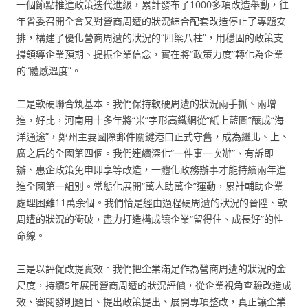
一個節點推進政策迭代進級，累計發布了1000多項改造舉動，往
年省委召開全會又對營商周遭的狀況綜合配套改造停止了專題安
排，構建了優化營商周遭的狀況的“四梁八柱”，用穩固的政策支
撐領導企業預期、提振企業信念，實在將“政策力度”轉化為企業
的“體感溫度”。
二是軟硬聯合筑基本。我們保持軟硬周遭的狀況兩手抓、兩增
進，好比，河南用十多年將“米”字形高鐵網從“紙上藍圖”釀成“海
洋通途”，鄭州主要國際郵件關鍵港口正式守舊，成為繼北、上、
廣之后的全國第四個。我們連續深化“一件事一次辦”、有訴即
辦、惠企政策免申即享等改造，一體化政務辦事才能持續兩年進
進全國第一組別。常態化展開“萬人助萬企”運動，累計輔助企業
處理困難11萬余個。我們恰是經由過程硬周遭的狀況的晉陞、軟
周遭的狀況的衝破，盡力打造構成讓企業“留得住、成長好”的性
命線。
三是以評促改提實效。我們把企業滿足作為營商周遭的狀況的金
尺度，持續5年展開營商周遭的狀況評價，從企業視角查驗改造成
效、審閱發明題目、提出政策提出、展開專項整改，真正讓企業