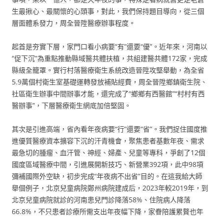
生最揪心、最關懷的心頭事，對此，我們保持題目導向，從三個
層面體系發力，周全晉陞醫療辦事程度。
起首是夯實下層，家門口看小病要“有”還要“優”。近年來，河南以
“促下沉”為重點推動縣域醫共體扶植，共組建醫共體172家，完成
縣級全籠罩。實行村落醫療衛生系統改造晉陞攻堅舉動，為全省
5.9萬個村衛生室基礎運轉發放補貼經費，周全晉陞鄉鎮衛生院、
社區衛生辦事中間辦事才能，還完成了“鄉鄉有西醫館”“村村有西
醫辦事”，下層醫療衛生網底加倍堅固。
其次是引進高端，省內看年夜病要“行”還要“省”。我們捉住國度推
進優質醫療資本擴容下沉的汗青機會，聚焦患者基數年夜、需求
最急切的腫瘤、血汗管、神經、婦產、兒童等專科，爭創了12個
國度區域醫療中間，引進展開新技巧、新營業392項，此中98項
彌補國際外空缺，初步完成“年夜病不出省”目的。在這我給大師
舉個例子，北京兒童病院鄭州病院建成后，2023年較2019年，到
北京兒童病院就診的河南患兒門診降落58%、住院病人降落
66.8%，不只患者診療所需支出年夜幅下降，家眷陪護累贅也年