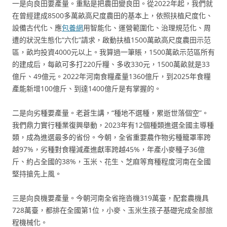
一是向良田要產量。重點是把農田變良田。從2022年起，我們就
在曾經建成8500多萬畝高尺度農田的基本上，依照扶植尺度化、
設備古代化、應
包養網
用智能化、運營範圍化、治理規范化、周
遭的狀況生態化“六化”請求，啟動扶植1500萬畝高尺度農田示范
區，畝均投資4000元以上。我算過一筆賬，1500萬畝示范區所有
的建成后，每畝可多打220斤糧、多收330元，1500萬畝就是33
億斤、49億元。2022年河南食糧產量1360億斤，到2025年食糧
產能新增100億斤、到達1400億斤是有掌握的。
二是向劣種要產量。老蒼生講，“種地不選種，累逝世落個空”。
我們鼎力實行種業復興舉動，2023年有12個種類進選全國主導種
類，成為進選最多的省份。今朝，全省重要農作物劣種籠罩率跨
越97%，劣種對食糧減產進獻率跨越45%，年產小麥種子36億
斤、約占全國的38%，玉米、花生、芝麻等育種程度河南在全國
堅持搶先上風。
三是向良機要產量。今朝河南全省拖沓機319萬臺，配套農機具
728萬臺，都排在全國第1位，小麥、玉米生孩子基礎完成全部旅
程機械化。