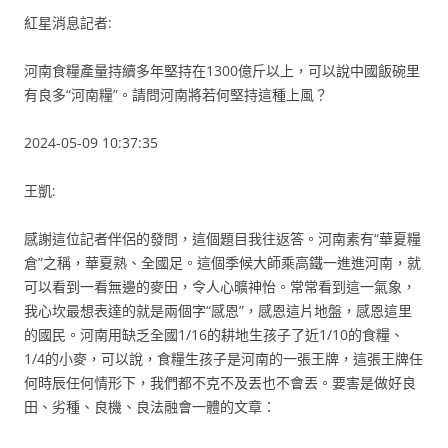
紅星消息記者:
河南食糧產量持續多年堅持在1300億斤以上，可以說中國飯碗里
有良多“河南糧”。請問河南將若何堅持這種上風？
2024-05-09 10:37:35
王凱:
感謝這位記者伴侶的發問，這個題目我往返答。河南素有“華夏糧
倉”之稱，華夏熟、全國足。這個季候大師乘高鐵一進進河南，就
可以看到一看無邊的麥田，令人心曠神怡。常常看到這一氣象，
我心坎最想表達的就是兩個字“感恩”，感恩這片地盤，感恩這里
的國民。河南用缺乏全國1/16的耕地生孩子了近1/10的食糧、
1/4的小麥，可以說，食糧生孩子是河南的一張王牌，這張王牌任
何時辰任何情形下，我們都不克不及丟也不會丟。要害是做好良
田、劣種、良機、良法融會一體的文章：