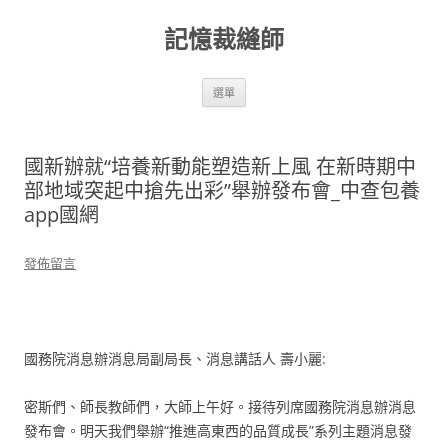
跳
至
記憶裁縫師
主
要
內
容
選單
國新辦就“培養新動能塑造新上風 在新時期中
部地域突起中搶先出彩”舉辦發布會_中查包養
app國網
發佈留言
國務院消息辦消息局副局長、消息講話人 壽小麗:
密斯們、師長教師們，大師上午好。接待列席國務院消息辦消息
發布會。明天我們舉辦“推進高東西的品質成長”系列主題消息發