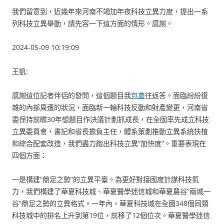
我們留意到，近幾年來河南不竭加年夜科技立異力度，提出一系
列科技立異舉動，請先容一下這方面的情形。感謝。
2024-05-09 10:19:09
王凱:
感謝這位記者伴侶的發問，這個題目我
包養
往返答。面臨紛紛復
雜的內部周遭的狀況，面臨新一輪科技反動和財產變更，河南省
委保持前瞻30年想題目作決議計劃抓成長，在全國率先成立科技
立異委員會，書記和省長擔負主任，體系策劃推動立異系統扶植
和綜合配套改造，我們盡力跑出科技立異“加快度”。重要表現在
四個方面：
一是構建“鼎足之勢”的立異平臺。為更好對接國度計謀科技氣
力，我們構建了華夏科技城、華夏醫學迷信城和華夏農谷“兩城一
谷”鼎足之勢的立異格式。一年內，華夏科技城在全國348個同類
科技城中的排名上升到第19位，前移了12個位次。華夏醫學迷信