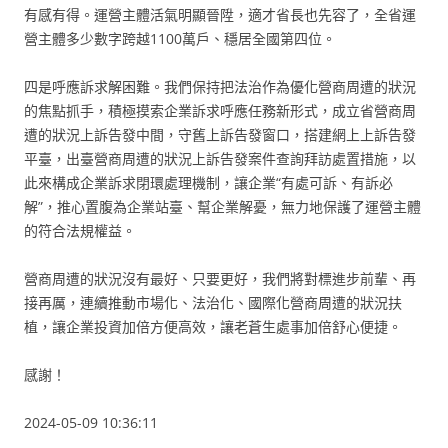
有感有得。運營主體活氣明顯晉陞，適才省長也先容了，全省運
營主體多少數字跨越1100萬戶、穩居全國第四位。
四是呼應訴求解困難。我們保持把法治作為優化營商周遭的狀況
的焦點抓手，積極摸索企業訴求呼應任務新形式，成立省營商周
遭的狀況上訴告發中間，守舊上訴告發窗口，搭建網上上訴告發
平臺，出臺營商周遭的狀況上訴告發案件查詢拜訪處置措施，以
此來構成企業訴求閉環處理機制，讓企業“有處可訴、有訴必
解”，推心置腹為企業站臺、幫企業解憂，無力地保護了運營主體
的符合法規權益。
營商周遭的狀況沒有最好、只要更好，我們將對標進步前輩、再
接再厲，連續推動市場化、法治化、國際化營商周遭的狀況扶
植，讓企業投資加倍方便高效，讓老蒼生處事加倍舒心便捷。
感謝！
2024-05-09 10:36:11