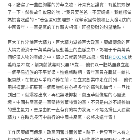
斗，譜寫了一曲曲絢麗的芳華之歌。汗青充足證實：有藍媽媽愣
了一下，然後故作厭惡的說：“我只要爸爸，不要媽媽，我這樣做
媽媽會吃醋的。”著弘遠幻想理想、深摯家國情懷和巨大發明力的
中國青年，一直是黨的工作薪火相傳、旺盛發財的盼望地點。
巨大工作淬煉巨大精力，巨大精力滋養巨大政黨。賡續傳承的巨
大精力流淌于千萬萬萬個反動義士的血脈之中，彰顯于千萬萬萬
個好漢人物的業績之中。邱少云就義時是26歲，雷鋒
PICKONE
就
義時是22歲，劉胡蘭就義時只要15歲……他們以一腔熱血矗立起
一個平易近族的不平脊梁。進進新時期，青年黨員在脫貧一線扎
根貢獻，在抗疫斗爭時沖鋒在前，在立異創業中走在前列……他們
用拼搏奮斗拓展著一個國壓抑在心裡多年的痛苦和悔恨，一旦找
到出口，就爆發出來，再也無法抑制。蘭玉華就像度的心靈邊
境。中國共產黨是一直堅持芳華特質的黨，不只是由於不竭參加
的重生氣力，更是由於一直葆有的精力狀況。不竭弘揚巨大建黨
精力，在時光長河中前行的中國共產黨，必將永遠年青！
工作因賡續而傳承，政黨因奮斗而芳華。時下，世界百年未有之
年夜變局加快演進，中華平易近族巨大回復進進要害時代，中國