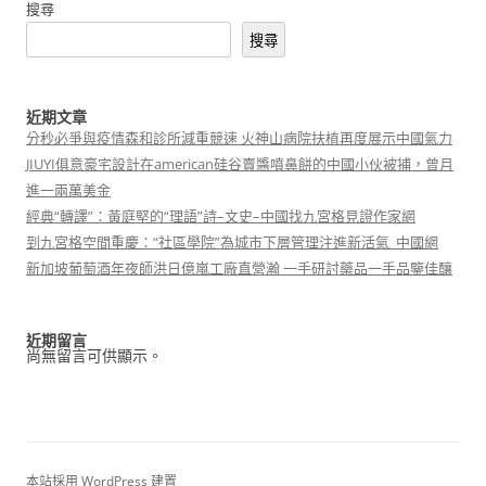
搜尋
搜尋
近期文章
分秒必爭與疫情森和診所減重競速 火神山病院扶植再度展示中國氣力
JIUYI俱意豪宅設計在american硅谷賣醬噴鼻餅的中國小伙被捕，曾月
進一兩萬美金
經典“轉譯”：黃庭堅的“理語”詩–文史–中國找九宮格見證作家網
到九宮格空間重慶：“社區學院”為城市下層管理注進新活氣_中國網
新加坡葡萄酒年夜師洪日億嵐工廠直營瀚 一手研討藥品一手品鑒佳釀
近期留言
尚無留言可供顯示。
本站採用 WordPress 建置