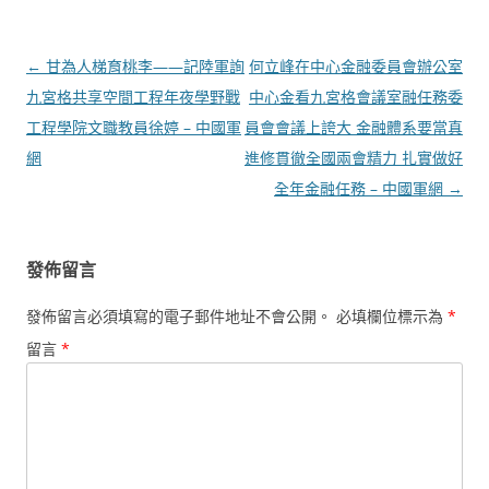
文
←
甘為人梯育桃李——記陸軍詢
何立峰在中心金融委員會辦公室
章
九宮格共享空間工程年夜學野戰
中心金看九宮格會議室融任務委
導
工程學院文職教員徐婷 – 中國軍
員會會議上誇大 金融體系要當真
覽
網
進修貫徹全國兩會精力 扎實做好
全年金融任務 – 中國軍網
→
發佈留言
發佈留言必須填寫的電子郵件地址不會公開。
必填欄位標示為
*
留言
*