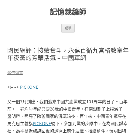
跳
至
記憶裁縫師
主
要
內
容
選單
國民網評：接續奮斗，永葆百循九宮格教室年
年夜黨的芳華活氣 – 中國軍網
發佈留言
<!– –>
PICKONE
又一個7月到臨，我們迎來中國共產黨成立101周年的日子。百年
前，一群均勻年紀只要28歲的中國青年，在南湖劃子上撲滅了一
盞明燈，照亮了陳舊國家的沉沉暗夜。百年來，中國青年聚集在
馬克思主義旗
PICKONE
號下，參加到黨的步隊中，在為國民謀幸
福、為平易近族謀回復的途徑上前仆后繼、接續奮斗，發明出特