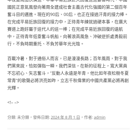
國民正意氣風發向著周全建成社會主義古代化強國的第二個百年
奮斗目的邁進。現在的90后、00后，也正在接過汗青的接力棒。
在完成平易近族回復的接力中，正待青年練就過硬本事，在廣大
賽道上跑好屬于這代人的這一棒；在完成平易近族回復的遠航
中，正待青年低垂奮斗帆船，向著浪高風急、沖破逆折處勇毅前
行，不負時期重托、不負芳華年光光陰。
百載冷暑，對于通俗人而言，已是漫漫長路；百年風雨，對于我
們黨來說，恰如彈指一瞬。我們深信，在新的征程上，寬大黨員
不忘初心、矢志奮斗，“反動人永遠是年青，他比如年夜松樹冬夏
常青”的歌聲必將洪亮如昨，立志千秋偉業的中國共產黨必將再創
光輝。
<!– –>
分類: 未分類，發佈日期:
2024 年 8 月 1 日
，作者:
admin