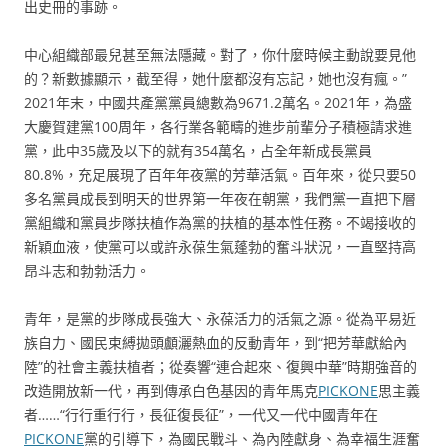
出史冊的事跡。
中心組織部最兒甚至無法隱藏。對了，你什麼時候主動說要見他
的？新數據顯示，截至得，她什麼都沒有忘記，她也沒有瘋。”
2021年末，中國共產黨黨員總數為9671.2萬名。2021年，為盛
大慶賀建黨100周年，各行業各範疇的進步前輩分子積極請求進
黨，此中35歲及以下的就有354萬名，占全年新成長黨員
80.8%，充足展現了百年年夜黨的芳華活氣。百年來，從只要50
多名黨員成長到明天的世界第一年夜在朝黨，我們黨一直把下層
黨組織和黨員步隊扶植作為黨的扶植的基本性任務。不竭接收的
新穎血液，使黨可以或許永葆生氣蓬勃的奮斗狀況，一直堅持高
昂斗志和勃勃活力。
青年，是黨的步隊成長強大、永葆活力的活氣之源。從為平易近
族自力、國民束縛拋頭顱灑熱血的反動青年，到“把芳華獻給內
陸”的社會主義扶植者；從奏響“連合起來、復興中華”時期強音的
改造開放新一代，再到傳承白色基因的青年馬克
PICKONE
思主義
者……“行行重行行，長征復長征”，一代又一代中國青年在
PICKONE
黨的引導下，為國民戰斗、為內陸獻身、為幸福生涯奮