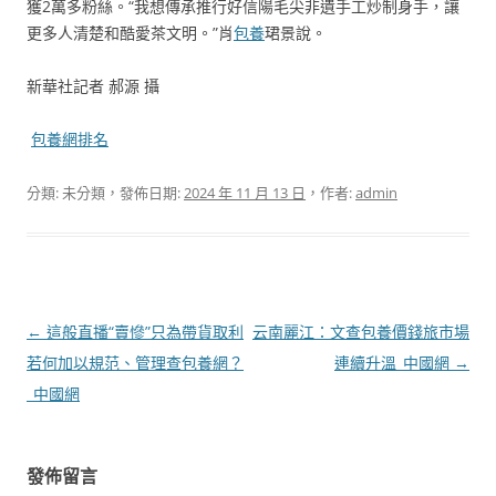
獲2萬多粉絲。“我想傳承推行好信陽毛尖非遺手工炒制身手，讓
更多人清楚和酷愛茶文明。”肖
包養
珺景說。
新華社記者 郝源 攝
包養網排名
分類: 未分類，發佈日期:
2024 年 11 月 13 日
，作者:
admin
文
←
這般直播“賣慘”只為帶貨取利
云南麗江：文查包養價錢旅市場
章
若何加以規范、管理查包養網？
連續升溫_中國網
→
導
_中國網
覽
發佈留言