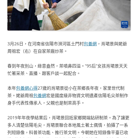
3月26日，在河南省信陽市浉河區土門村
包養網
，肖珺景與姥爺
周祖宏（右）在自家茶廠炒茶。
春到年夜別山，綠意盎然，茶噴鼻四溢。“95后”女孩肖珺景天天
忙著采茶、直播、跟客戶談一起配合。
本年
包養網心得
27歲的肖珺景從小在茶鄉長年夜，家里世代制
茶。姥爺周祖
包養網
宏是國度級非物資文明遺產信陽毛尖茶制作
身手代表性傳承人，父親也是制茶高手。
2019年年夜學結業后，肖珺景回抵家鄉開端鉆研制茶。為了讓更
多人清楚信陽毛尖，肖珺景聯合本地風土著土偶情，拍攝了一系
列短錄像，科普茶功能、推行茶文明。今朝她在短錄像平臺已收