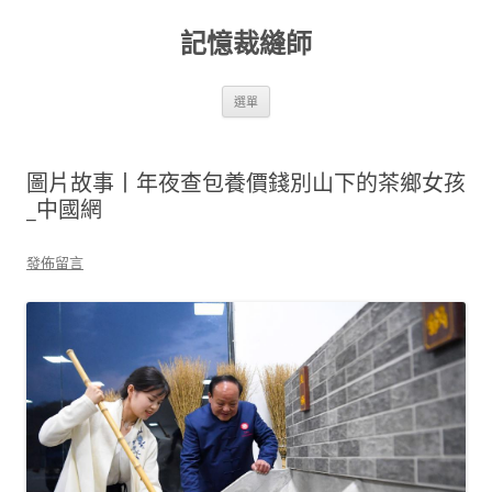
跳
至
記憶裁縫師
主
要
內
容
選單
圖片故事丨年夜查包養價錢別山下的茶鄉女孩
_中國網
發佈留言