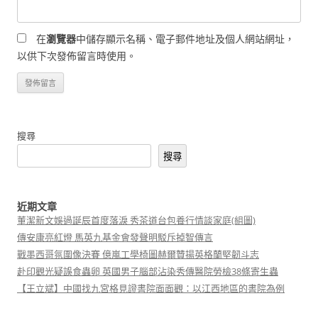
在
瀏覽器
中儲存顯示名稱、電子郵件地址及個人網站網址，
以供下次發佈留言時使用。
搜尋
搜尋
近期文章
董潔新文娛過誕辰首度落淚 秀茶道台包養行情談家庭(組圖)
傳安康亮紅燈 馬英九基金會發聲明駁斥掉智傳言
戰墨西哥氛圍像決賽 億嵐工學椅圖赫爾贊揚英格蘭堅韌斗志
赴印觀光疑誤食蟲卵 英國男子腦部沾染秀傳醫院勞檢38條寄生蟲
【王立斌】中國找九宮格見證書院面面觀：以江西地區的書院為例