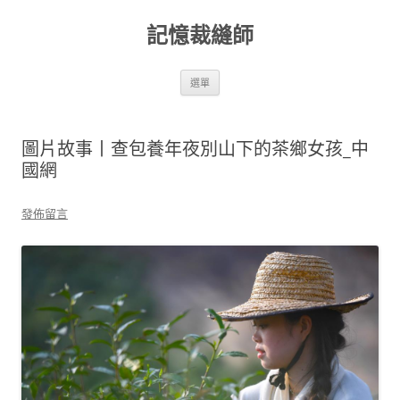
跳
至
記憶裁縫師
主
要
內
容
選單
圖片故事丨查包養年夜別山下的茶鄉女孩_中
國網
發佈留言