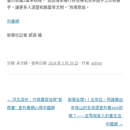
臺已收獲2萬多粉絲。“我想傳承推行好信陽毛尖非遺手工炒制身
手，讓更多人清楚和酷愛茶文明。”肖珺景說。
包養網
新華社記者 郝源 攝
分類: 未分類，發佈日期:
2024 年 5 月 29 日
，作者:
admin
文
←
河北深州：付與農家信屋“新
新華全媒+丨五年后，阿誰搬出
章
修養”_查包養網心得中國網
年夜山的女孩還查包養app好
導
嗎？——吉雪與家人的重生活_
覽
中國網
→