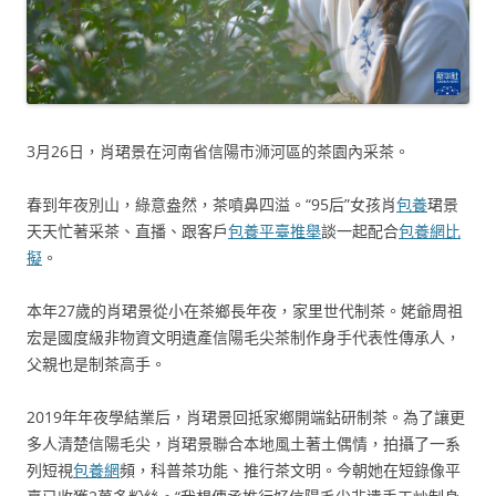
3月26日，肖珺景在河南省信陽市浉河區的茶園內采茶。
春到年夜別山，綠意盎然，茶噴鼻四溢。“95后”女孩肖
包養
珺景
天天忙著采茶、直播、跟客戶
包養平臺推舉
談一起配合
包養網比
擬
。
本年27歲的肖珺景從小在茶鄉長年夜，家里世代制茶。姥爺周祖
宏是國度級非物資文明遺產信陽毛尖茶制作身手代表性傳承人，
父親也是制茶高手。
2019年年夜學結業后，肖珺景回抵家鄉開端鉆研制茶。為了讓更
多人清楚信陽毛尖，肖珺景聯合本地風土著土偶情，拍攝了一系
列短視
包養網
頻，科普茶功能、推行茶文明。今朝她在短錄像平