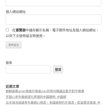
個人網站網址
在
瀏覽器
中儲存顯示名稱、電子郵件地址及個人網站網址，
以供下次發佈留言時使用。
搜尋
搜尋
近期文章
朝鮮譴責amer億嵐升降桌ican同意向韓國出售空對空導彈
荒甜心查包養網漠化管理的中國聰明_中國網
北半球流感肆查包養網心得虐，多國病例仍在增添，疫苗需求激增_中