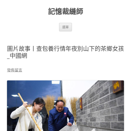
跳
至
記憶裁縫師
主
要
內
容
選單
圖片故事丨查包養行情年夜別山下的茶鄉女孩
_中國網
發佈留言