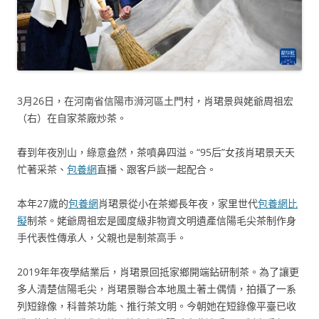
3月26日，在河南省信陽市浉河區土門村，肖珺景與姥爺周祖宏
（右）在自家茶廠炒茶。
春到年夜別山，綠意盎然，茶噴鼻四溢。“95后”女孩肖珺景天天
忙著采茶、
包養網
直播、跟客戶談一起配合。
本年27歲的
包養網
肖珺景從小在茶鄉長年夜，家里世代
包養網比
擬
制茶。姥爺周祖宏是國度級非物資文明遺產信陽毛尖茶制作身
手代表性傳承人，父親也是制茶高手。
2019年年夜學結業后，肖珺景回抵家鄉開端鉆研制茶。為了讓更
多人清楚信陽毛尖，肖珺景聯合本地風土著土偶情，拍攝了一系
列短錄像，科普茶功能、推行茶文明。今朝她在短錄像平臺已收