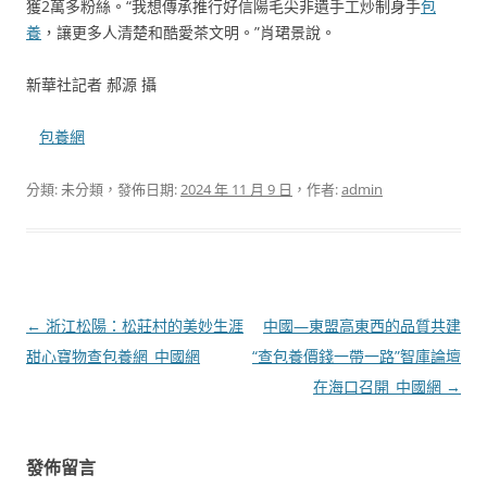
獲2萬多粉絲。“我想傳承推行好信陽毛尖非遺手工炒制身手
包
養
，讓更多人清楚和酷愛茶文明。”肖珺景說。
新華社記者 郝源 攝
包養網
分類: 未分類，發佈日期:
2024 年 11 月 9 日
，作者:
admin
文
←
浙江松陽：松莊村的美妙生涯
中國—東盟高東西的品質共建
章
甜心寶物查包養網_中國網
“查包養價錢一帶一路”智庫論壇
導
在海口召開_中國網
→
覽
發佈留言