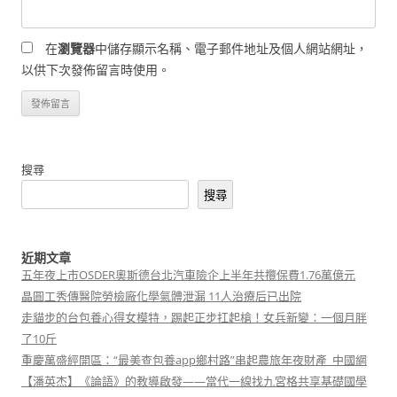
在
瀏覽器
中儲存顯示名稱、電子郵件地址及個人網站網址，
以供下次發佈留言時使用。
搜尋
搜尋
近期文章
五年夜上市OSDER奧斯德台北汽車險企上半年共攬保費1.76萬億元
晶圓工秀傳醫院勞檢廠化學氣體泄漏 11人治療后已出院
走貓步的台包養心得女模特，踢起正步扛起槍！女兵新變：一個月胖
了10斤
重慶萬盛經開區：“最美查包養app鄉村路”串起農旅年夜財產_中國網
【潘英杰】《論語》的教導啟發——當代一線找九宮格共享基礎國學